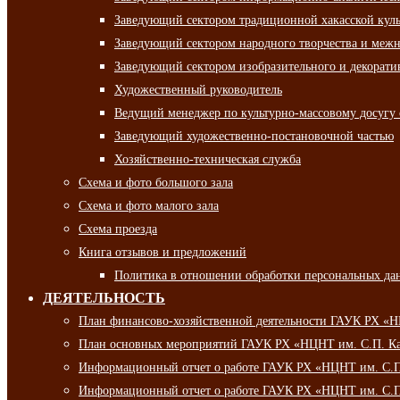
Заведующий сектором традиционной хакасской кул
Заведующий сектором народного творчества и межн
Заведующий сектором изобразительного и декорати
Художественный руководитель
Ведущий менеджер по культурно-массовому досугу 
Заведующий художественно-постановочной частью
Хозяйственно-техническая служба
Схема и фото большого зала
Схема и фото малого зала
Схема проезда
Книга отзывов и предложений
Политика в отношении обработки персональных да
ДЕЯТЕЛЬНОСТЬ
План финансово-хозяйственной деятельности ГАУК РХ «
План основных мероприятий ГАУК РХ «НЦНТ им. С.П. Ка
Информационный отчет о работе ГАУК РХ «НЦНТ им. С.П.
Информационный отчет о работе ГАУК РХ «НЦНТ им. С.П.