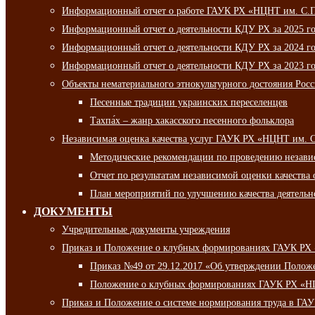
Информационный отчет о работе ГАУК РХ «НЦНТ им. С.П.
Информационный отчет о деятельности КДУ РХ за 2025 г
Информационный отчет о деятельности КДУ РХ за 2024 г
Информационный отчет о деятельности КДУ РХ за 2023 г
Объекты нематериального этнокультурного достояния Рос
Песенные традиции украинских переселенцев
Тахпа́х – жанр хакасского песенного фольклора
Независимая оценка качества услуг ГАУК РХ «НЦНТ им. 
Методические рекомендации по проведению независи
Отчет по результатам независимой оценки качества 
План мероприятий по улучшению качества деятельно
ДОКУМЕНТЫ
Учредительные документы учреждения
Приказ и Положение о клубных формированиях ГАУК РХ
Приказ №49 от 29.12.2017 «Об утверждении Полож
Положение о клубных формированиях ГАУК РХ «Н
Приказ и Положение о системе нормирования труда в Г