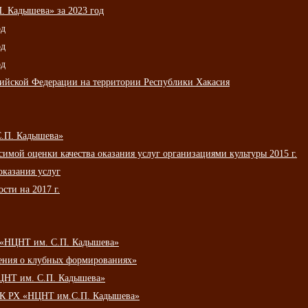
 Кадышева» за 2023 год
од
од
од
сийской Федерации на территории Республики Хакасия
С.П. Кадышева»
мой оценки качества оказания услуг организациями культуры 2015 г.
оказания услуг
сти на 2017 г.
 «НЦНТ им. С.П. Кадышева»
ения о клубных формированиях»
ЦНТ им. С.П. Кадышева»
АУК РХ «НЦНТ им.С.П. Кадышева»