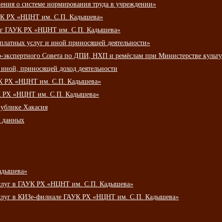
ения о системе нормирования труда в учреждении»
К РХ «НЦНТ им. С.П. Кадышева»
луг ГАУК РХ «НЦНТ им. С.П. Кадышева»
 платных услуг и иной приносящей деятельности»
о-экспертного Совета по ДПИ, НХП и ремёслам при Министерстве культ
 иной, приносящей доход деятельности
УК РХ «НЦНТ им. С.П. Кадышева»
УК РХ «НЦНТ им. С.П. Кадышева»
публике Хакасия
х данных
адышева»
услуг в ГАУК РХ «НЦНТ им. С.П. Кадышева»
услуг в КИЗе-филиале ГАУК РХ «НЦНТ им. С.П. Кадышева»