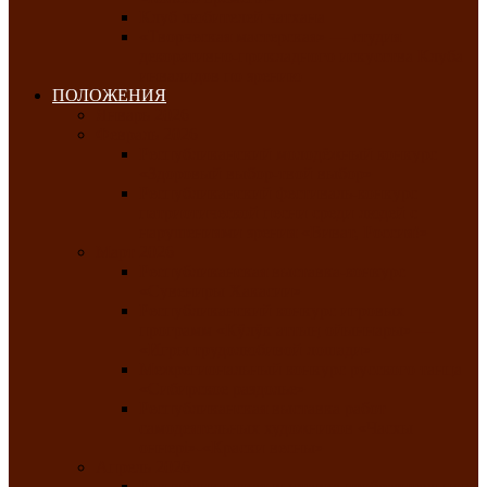
Клуб любителей чатхана
«Творческая мастерская» — студия
декоративно-прикладного искусства Клуба
инвалидов по зрению
ПОЛОЖЕНИЯ
Январь 2026
Февраль 2026
Республиканский молодёжный конкурс
«Здоровый выбор-твой выбор»
Республиканский фестиваль-конкурс
патриотической песни среди людей с
нарушениями зрения «Виват, Россия!»
Март 2026
Республиканская выставка-конкурс
«Сувениры Хакасии»
Республиканский конкурс игровых
программ «Кӱлӱк аттыӊ ойыннары» —
«Игры трудолюбивой лошади»
Межрегиональный конкурс русского танца
«Сибирское раздолье»
Республиканская выставка работ
самодеятельных художников «Часхы
оннерi»-«Краски весны»
Апрель 2026
Республиканская выставка изобразительного