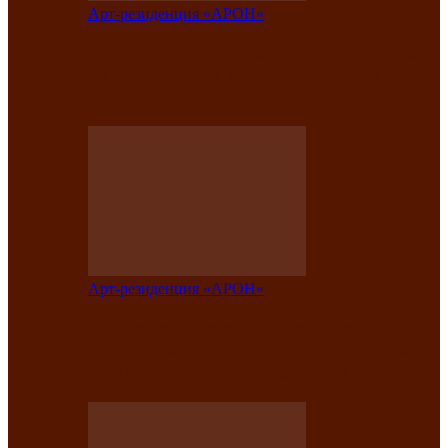
Арт-резиденция «АРОН»
Вокальная студия «Арон» приглашает
на премьерный концерт солистки
Елены Кызласовой
Арт-резиденция «АРОН»
Единство народов Саяно-Алтая: Гала-
концерт завершил Межрегиональный
фестиваль «Голос кочевника»