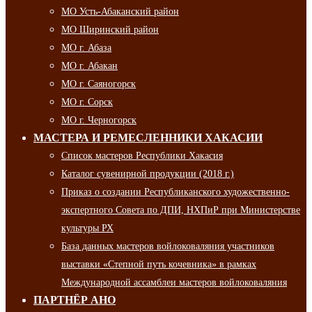
МО Усть-Абаканский район
МО Ширинский район
МО г. Абаза
МО г. Абакан
МО г. Саяногорск
МО г. Сорск
МО г. Черногорск
МАСТЕРА И РЕМЕСЛЕННИКИ ХАКАСИИ
Список мастеров Республики Хакасия
Каталог сувенирной продукции (2018 г.)
Приказ о создании Республиканского художественно-
экспертного Совета по ДПИ, НХПиР при Министерстве
культуры РХ
База данных мастеров войлоковаляния участников
выставки «Степной путь кочевника» в рамках
Международной ассамблеи мастеров войлоковаляния
ПАРТНЁР АНО