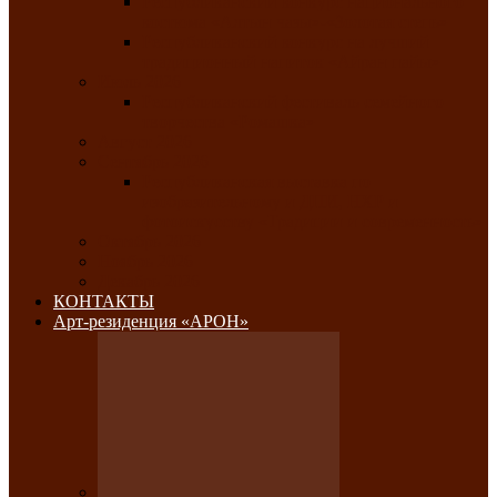
Республиканский конкурс национального
костюма «Алтын чазы»-«Золотая степь»
Республиканский конкурс на лучший
традиционный напиток «Айран пайы»
Июль 2026
Республиканский фестиваль семейного
творчества «Ромашка»
Август 2026
Сентябрь 2026
Республиканская выставка по
изобразительному и ДПИ, НХР и
фотоискусству «Традиции и современность»
Октябрь 2026
Ноябрь 2026
Декабрь 2026
КОНТАКТЫ
Арт-резиденция «АРОН»