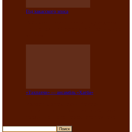
Год хакасского эпоса
В Хакасии состоится конкурс детской
национальной эстрадной песни «Час
ханат»
«Тахпахчи» — ансамбль «Хағба»
Известные тахпахчи Хакасии
приглашают на концерт любителей
традиционного народного тахпаха