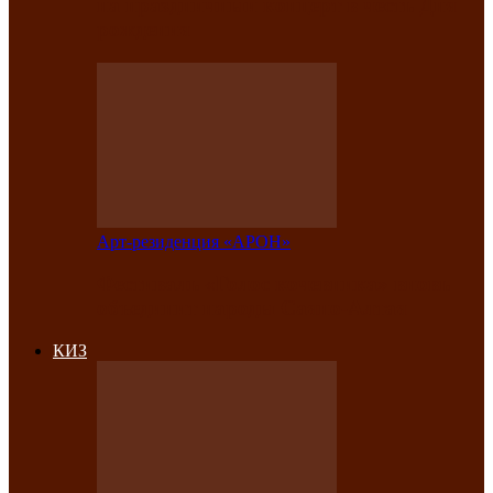
на праздничный концерт в честь Дня
рождения
Арт-резиденция «АРОН»
Фестиваль «Голос кочевника» вновь
объединит народы Саяно-Алтая
КИЗ