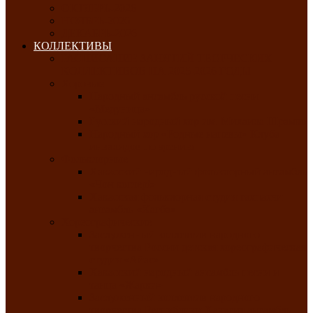
ОКТЯБРЬ-2026
НОЯБРЬ-2026
ДЕКАБРЬ-2026
КОЛЛЕКТИВЫ
РАСПИСАНИЕ ЗАНЯТИЙ ТВОРЧЕСКИХ
КОЛЛЕКТИВОВ НА 2025-2026 ГОДЫ
Хоровые
Народный ансамбль русской песни
«Медуница»
Русский народный хор им. Михаила Шрамко
Народный хор «Родные напевы» Клуба
инвалидов по зрению
Фольклорные
Хакасский народный фольклорный ансамбль
«Чон коглерi»
Хакасская фольклорная студия тахпахчи —
ансамбль «Хағба»
Хореографические
Заслуженный коллектив народного
творчества России детская хореографическая
студия «Айас»
Хакасский народный ансамбль песни и
танца «Жарки»
Заслуженный коллектив народного
творчества Республики Хакасия ансамбль