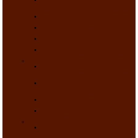
творчества детей ограниченными
возможностями здоровья «Мы всё можем!»
Республиканский фотоконкурс «Салют
Победы»
Республиканский конкурс чтецов «Поэзия
души»
Республиканский конкурс народно-
певческих коллективов «Родные напевы»
Республиканский фестиваль юмора среди
людей с нарушениями зрения «Море смеха»
Май 2026
Республиканский фестиваль творчества
среди людей с нарушениями зрения «Народу
победителю»
Республиканский фестиваль-конкурс
носителей и исполнителей традиционного
музыкального творчества «Айтыс»
Республиканский конкурс героических
сказаний имени С.П. Кадышева
Республиканский конкурс детского
творчества «Вот какое наше детство!»
Июнь 2026
Республиканский конкурс «Чайлаг»-
«Летняя усадьба»