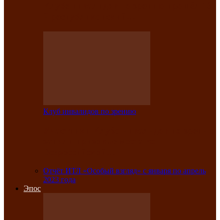
Клубе инвалидов по зрению прошёл 13-
й республиканский…
Клуб инвалидов по зрению
Участники Клуба инвалидов по зрению
заняли призовые места во
Всероссийской…
Отчёт ИТЛ «Особый взгляд» с января по апрель
2023 года
Эпос