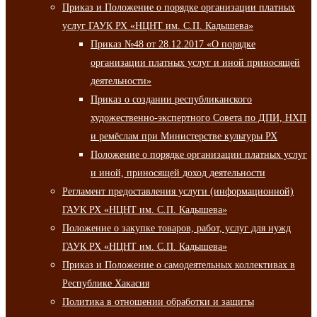
Приказ и Положение о порядке организации платных
услуг ГАУК РХ «НЦНТ им. С.П. Кадышева»
Приказ №48 от 28.12.2017 «О порядке
организации платных услуг и иной приносящей
деятельности»
Приказ о создании республиканского
художественно-экспертного Совета по ДПИ, НХП
и ремёслам при Министерстве культуры РХ
Положение о порядке организации платных услуг
и иной, приносящей доход деятельности
Регламент предоставления услуги (информационной)
ГАУК РХ «НЦНТ им. С.П. Кадышева»
Положение о закупке товаров, работ, услуг для нужд
ГАУК РХ «НЦНТ им. С.П. Кадышева»
Приказ и Положение о самодеятельных коллективах в
Республике Хакасия
Политика в отношении обработки и защиты