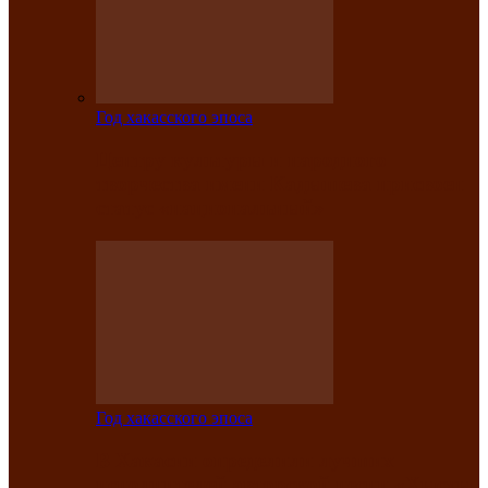
Год хакасского эпоса
Центру культуры и народного
творчества имени Кадышева присвоен
статус «национальный»
Год хакасского эпоса
В Хакасии определили лучших
исполнителей авторской песни «Хысхы