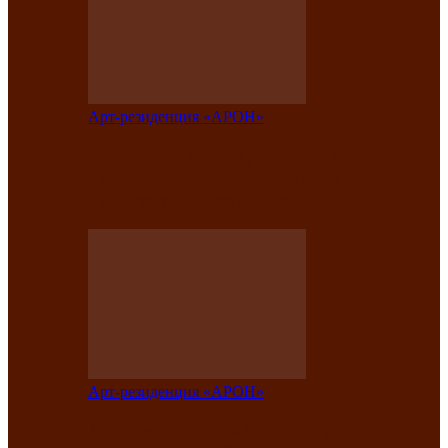
Арт-резиденция «АРОН»
Таланты Хакасии, Тывы и Алтая
представят свою национальную
культуру на фестивале…
Арт-резиденция «АРОН»
Арт-резиденция «АРОН» приглашает