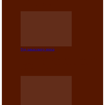
саӊнары-2021»
Год хакасского эпоса
В Центре культуры имени Кадышева
подвели итоги творческого проекта
«Вечера эпосов…