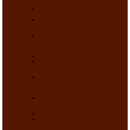
народного танца «Саяночка»
Образцовый ансамбль бального танца
«Тарина»
Заслуженный коллектив народного
творчества Российской Федерации
танцевальная студия «Ынархас»
Заслуженный коллектив народного
творчества России детская эстрадная студия
«Час ханат»
Театральные
Народный театр юного зрителя
Народная театральная студия «Горячие
сердца» Клуба инвалидов по зрению
Театр моды
Заслуженный коллектив народного
творчества Республики Хакасия театр моды
«Алтыр»
Эстрадные
Хакасская народная эстрадная группа
«Хайджи»
Любительские объединения
Республиканский фотоклуб «Саяны»
Любительское объединение по
традиционной культуре «Арба хоор» —
«Колесо времени»