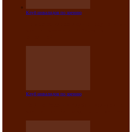
Клуб инвалидов по зрению
На мастер‑классе люди с нарушениями
зрения изготовили бабочек из
синельной…
Клуб инвалидов по зрению
Ко Дню России в Клубе инвалидов по
зрению прошёл праздничный концерт