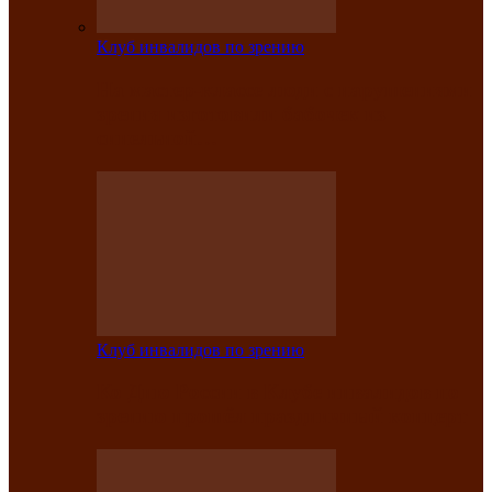
Клуб инвалидов по зрению
На мастер‑классе люди с нарушениями
зрения изготовили бабочек из
синельной…
Клуб инвалидов по зрению
Ко Дню России в Клубе инвалидов по
зрению прошёл праздничный концерт