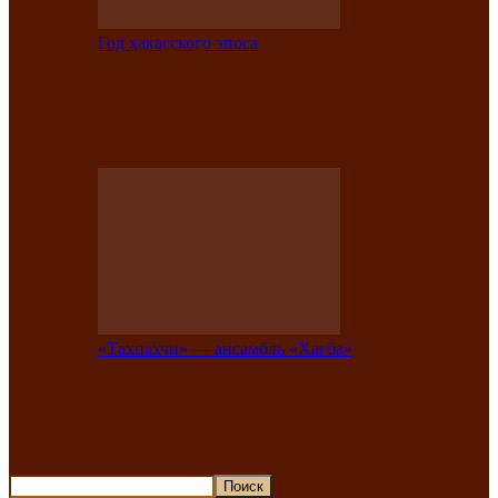
Год хакасского эпоса
В Хакасии состоится конкурс детской
национальной эстрадной песни «Час
ханат»
«Тахпахчи» — ансамбль «Хағба»
Известные тахпахчи Хакасии
приглашают на концерт любителей
традиционного народного тахпаха