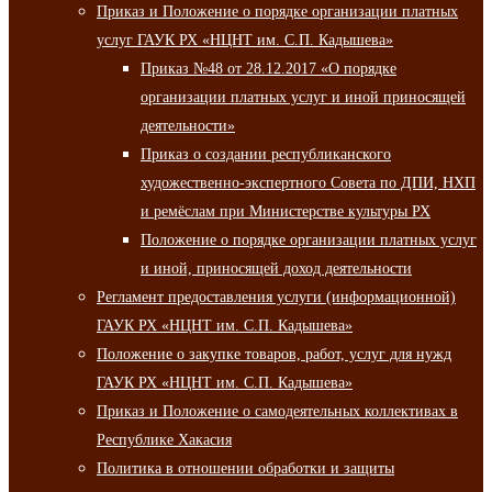
Приказ и Положение о порядке организации платных
услуг ГАУК РХ «НЦНТ им. С.П. Кадышева»
Приказ №48 от 28.12.2017 «О порядке
организации платных услуг и иной приносящей
деятельности»
Приказ о создании республиканского
художественно-экспертного Совета по ДПИ, НХП
и ремёслам при Министерстве культуры РХ
Положение о порядке организации платных услуг
и иной, приносящей доход деятельности
Регламент предоставления услуги (информационной)
ГАУК РХ «НЦНТ им. С.П. Кадышева»
Положение о закупке товаров, работ, услуг для нужд
ГАУК РХ «НЦНТ им. С.П. Кадышева»
Приказ и Положение о самодеятельных коллективах в
Республике Хакасия
Политика в отношении обработки и защиты