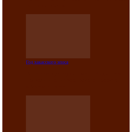
саӊнары-2021»
Год хакасского эпоса
В Центре культуры имени Кадышева
подвели итоги творческого проекта
«Вечера эпосов…