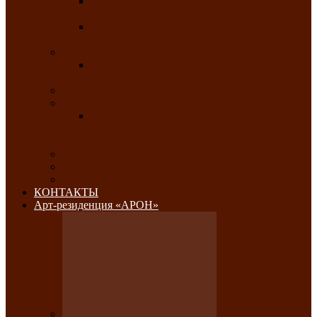
Республиканский конкурс национального
костюма «Алтын чазы»-«Золотая степь»
Республиканский конкурс на лучший
традиционный напиток «Айран пайы»
Июль 2026
Республиканский фестиваль семейного
творчества «Ромашка»
Август 2026
Сентябрь 2026
Республиканская выставка по
изобразительному и ДПИ, НХР и
фотоискусству «Традиции и современность»
Октябрь 2026
Ноябрь 2026
Декабрь 2026
КОНТАКТЫ
Арт-резиденция «АРОН»