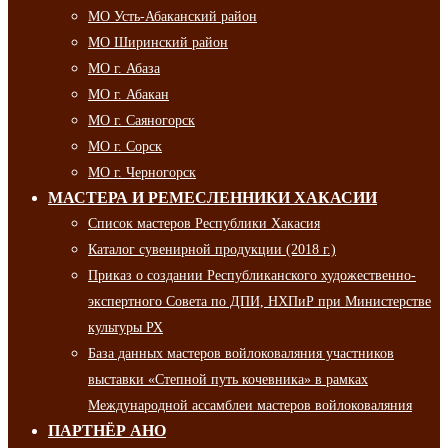
МО Усть-Абаканский район
МО Ширинский район
МО г. Абаза
МО г. Абакан
МО г. Саяногорск
МО г. Сорск
МО г. Черногорск
МАСТЕРА И РЕМЕСЛЕННИКИ ХАКАСИИ
Список мастеров Республики Хакасия
Каталог сувенирной продукции (2018 г.)
Приказ о создании Республиканского художественно-
экспертного Совета по ДПИ, НХПиР при Министерстве
культуры РХ
База данных мастеров войлоковаляния участников
выставки «Степной путь кочевника» в рамках
Международной ассамблеи мастеров войлоковаляния
ПАРТНЁР АНО