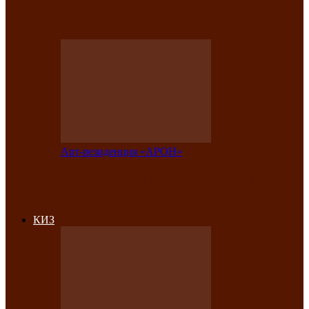
на праздничный концерт в честь Дня
рождения
Арт-резиденция «АРОН»
Фестиваль «Голос кочевника» вновь
объединит народы Саяно-Алтая
КИЗ