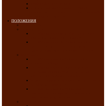
Клуб любителей чатхана
«Творческая мастерская» — студия
декоративно-прикладного искусства Клуба
инвалидов по зрению
ПОЛОЖЕНИЯ
Январь 2026
Февраль 2026
Республиканский молодёжный конкурс
«Здоровый выбор-твой выбор»
Республиканский фестиваль-конкурс
патриотической песни среди людей с
нарушениями зрения «Виват, Россия!»
Март 2026
Республиканская выставка-конкурс
«Сувениры Хакасии»
Республиканский конкурс игровых
программ «Кӱлӱк аттыӊ ойыннары» —
«Игры трудолюбивой лошади»
Межрегиональный конкурс русского танца
«Сибирское раздолье»
Республиканская выставка работ
самодеятельных художников «Часхы
оннерi»-«Краски весны»
Апрель 2026
Республиканская выставка изобразительного