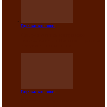
Год хакасского эпоса
Центру культуры и народного
творчества имени Кадышева присвоен
статус «национальный»
Год хакасского эпоса
В Хакасии определили лучших
исполнителей авторской песни «Хысхы