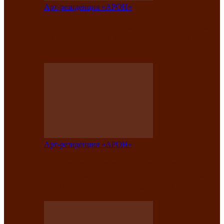
Арт-резиденция «АРОН»
Вокальная студия «Арон» приглашает
на премьерный концерт солистки
Елены Кызласовой
Арт-резиденция «АРОН»
Единство народов Саяно-Алтая: Гала-
концерт завершил Межрегиональный
фестиваль «Голос кочевника»