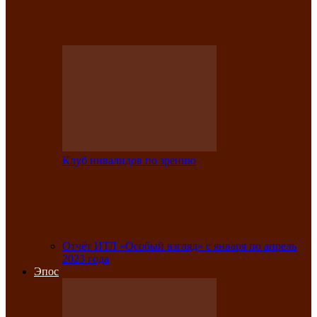
Клубе инвалидов по зрению прошёл 13-
й республиканский…
Клуб инвалидов по зрению
Участники Клуба инвалидов по зрению
заняли призовые места во
Всероссийской…
Отчёт ИТЛ «Особый взгляд» с января по апрель
2023 года
Эпос