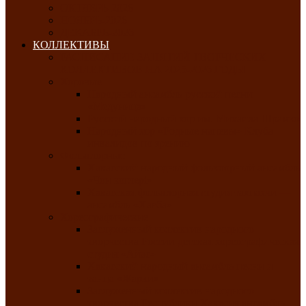
ОКТЯБРЬ-2026
НОЯБРЬ-2026
ДЕКАБРЬ-2026
КОЛЛЕКТИВЫ
РАСПИСАНИЕ ЗАНЯТИЙ ТВОРЧЕСКИХ
КОЛЛЕКТИВОВ НА 2025-2026 ГОДЫ
Хоровые
Народный ансамбль русской песни
«Медуница»
Русский народный хор им. Михаила Шрамко
Народный хор «Родные напевы» Клуба
инвалидов по зрению
Фольклорные
Хакасский народный фольклорный ансамбль
«Чон коглерi»
Хакасская фольклорная студия тахпахчи —
ансамбль «Хағба»
Хореографические
Заслуженный коллектив народного
творчества России детская хореографическая
студия «Айас»
Хакасский народный ансамбль песни и
танца «Жарки»
Заслуженный коллектив народного
творчества Республики Хакасия ансамбль