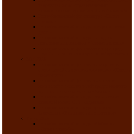
творчества детей ограниченными
возможностями здоровья «Мы всё можем!»
Республиканский фотоконкурс «Салют
Победы»
Республиканский конкурс чтецов «Поэзия
души»
Республиканский конкурс народно-
певческих коллективов «Родные напевы»
Республиканский фестиваль юмора среди
людей с нарушениями зрения «Море смеха»
Май 2026
Республиканский фестиваль творчества
среди людей с нарушениями зрения «Народу
победителю»
Республиканский фестиваль-конкурс
носителей и исполнителей традиционного
музыкального творчества «Айтыс»
Республиканский конкурс героических
сказаний имени С.П. Кадышева
Республиканский конкурс детского
творчества «Вот какое наше детство!»
Июнь 2026
Республиканский конкурс «Чайлаг»-
«Летняя усадьба»