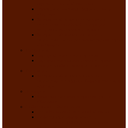
народного танца «Саяночка»
Образцовый ансамбль бального танца
«Тарина»
Заслуженный коллектив народного
творчества Российской Федерации
танцевальная студия «Ынархас»
Заслуженный коллектив народного
творчества России детская эстрадная студия
«Час ханат»
Театральные
Народный театр юного зрителя
Народная театральная студия «Горячие
сердца» Клуба инвалидов по зрению
Театр моды
Заслуженный коллектив народного
творчества Республики Хакасия театр моды
«Алтыр»
Эстрадные
Хакасская народная эстрадная группа
«Хайджи»
Любительские объединения
Республиканский фотоклуб «Саяны»
Любительское объединение по
традиционной культуре «Арба хоор» —
«Колесо времени»