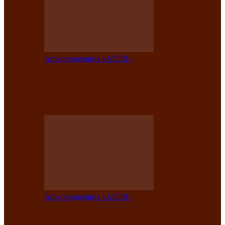
Арт-резиденция «АРОН»
Таланты Хакасии, Тывы и Алтая
представят свою национальную
культуру на фестивале…
Арт-резиденция «АРОН»
Арт-резиденция «АРОН» приглашает