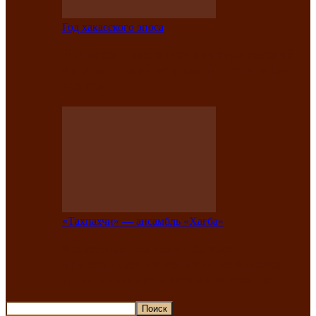
Год хакасского эпоса
В Хакасии состоится конкурс детской
национальной эстрадной песни «Час
ханат»
«Тахпахчи» — ансамбль «Хағба»
Известные тахпахчи Хакасии
приглашают на концерт любителей
традиционного народного тахпаха