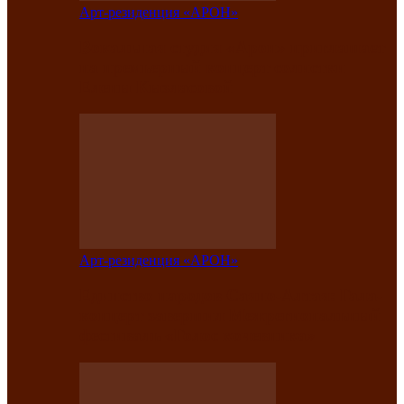
Арт-резиденция «АРОН»
Вокальная студия «Арон» приглашает
на премьерный концерт солистки
Елены Кызласовой
Арт-резиденция «АРОН»
Единство народов Саяно-Алтая: Гала-
концерт завершил Межрегиональный
фестиваль «Голос кочевника»