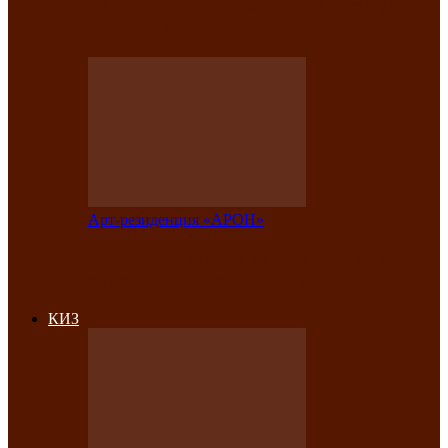
на праздничный концерт в честь Дня
рождения
Арт-резиденция «АРОН»
Фестиваль «Голос кочевника» вновь
объединит народы Саяно-Алтая
КИЗ