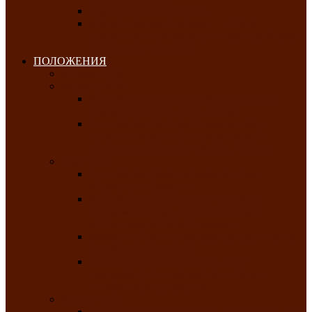
Клуб любителей чатхана
«Творческая мастерская» — студия
декоративно-прикладного искусства Клуба
инвалидов по зрению
ПОЛОЖЕНИЯ
Январь 2026
Февраль 2026
Республиканский молодёжный конкурс
«Здоровый выбор-твой выбор»
Республиканский фестиваль-конкурс
патриотической песни среди людей с
нарушениями зрения «Виват, Россия!»
Март 2026
Республиканская выставка-конкурс
«Сувениры Хакасии»
Республиканский конкурс игровых
программ «Кӱлӱк аттыӊ ойыннары» —
«Игры трудолюбивой лошади»
Межрегиональный конкурс русского танца
«Сибирское раздолье»
Республиканская выставка работ
самодеятельных художников «Часхы
оннерi»-«Краски весны»
Апрель 2026
Республиканская выставка изобразительного