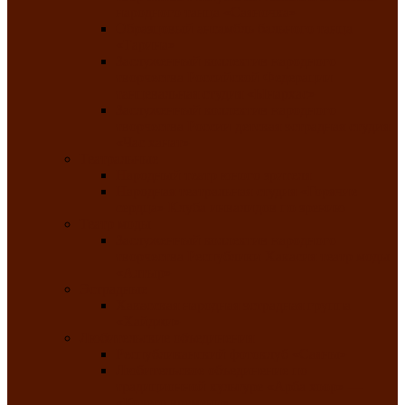
народного танца «Саяночка»
Образцовый ансамбль бального танца
«Тарина»
Заслуженный коллектив народного
творчества Российской Федерации
танцевальная студия «Ынархас»
Заслуженный коллектив народного
творчества России детская эстрадная студия
«Час ханат»
Театральные
Народный театр юного зрителя
Народная театральная студия «Горячие
сердца» Клуба инвалидов по зрению
Театр моды
Заслуженный коллектив народного
творчества Республики Хакасия театр моды
«Алтыр»
Эстрадные
Хакасская народная эстрадная группа
«Хайджи»
Любительские объединения
Республиканский фотоклуб «Саяны»
Любительское объединение по
традиционной культуре «Арба хоор» —
«Колесо времени»