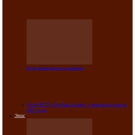
Клубе инвалидов по зрению прошёл 13-
й республиканский…
Клуб инвалидов по зрению
Участники Клуба инвалидов по зрению
заняли призовые места во
Всероссийской…
Отчёт ИТЛ «Особый взгляд» с января по апрель
2023 года
Эпос