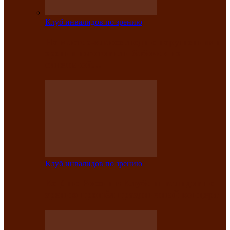
Клуб инвалидов по зрению
На мастер‑классе люди с нарушениями
зрения изготовили бабочек из
синельной…
Клуб инвалидов по зрению
Ко Дню России в Клубе инвалидов по
зрению прошёл праздничный концерт