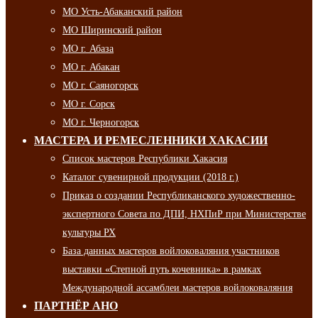
МО Усть-Абаканский район
МО Ширинский район
МО г. Абаза
МО г. Абакан
МО г. Саяногорск
МО г. Сорск
МО г. Черногорск
МАСТЕРА И РЕМЕСЛЕННИКИ ХАКАСИИ
Список мастеров Республики Хакасия
Каталог сувенирной продукции (2018 г.)
Приказ о создании Республиканского художественно-
экспертного Совета по ДПИ, НХПиР при Министерстве
культуры РХ
База данных мастеров войлоковаляния участников
выставки «Степной путь кочевника» в рамках
Международной ассамблеи мастеров войлоковаляния
ПАРТНЁР АНО