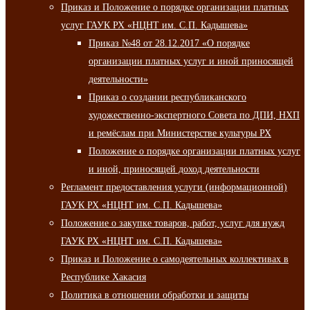
Приказ и Положение о порядке организации платных
услуг ГАУК РХ «НЦНТ им. С.П. Кадышева»
Приказ №48 от 28.12.2017 «О порядке
организации платных услуг и иной приносящей
деятельности»
Приказ о создании республиканского
художественно-экспертного Совета по ДПИ, НХП
и ремёслам при Министерстве культуры РХ
Положение о порядке организации платных услуг
и иной, приносящей доход деятельности
Регламент предоставления услуги (информационной)
ГАУК РХ «НЦНТ им. С.П. Кадышева»
Положение о закупке товаров, работ, услуг для нужд
ГАУК РХ «НЦНТ им. С.П. Кадышева»
Приказ и Положение о самодеятельных коллективах в
Республике Хакасия
Политика в отношении обработки и защиты