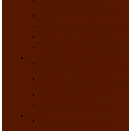
творчества детей ограниченными
возможностями здоровья «Мы всё можем!»
Республиканский фотоконкурс «Салют
Победы»
Республиканский конкурс чтецов «Поэзия
души»
Республиканский конкурс народно-
певческих коллективов «Родные напевы»
Республиканский фестиваль юмора среди
людей с нарушениями зрения «Море смеха»
Май 2026
Республиканский фестиваль творчества
среди людей с нарушениями зрения «Народу
победителю»
Республиканский фестиваль-конкурс
носителей и исполнителей традиционного
музыкального творчества «Айтыс»
Республиканский конкурс героических
сказаний имени С.П. Кадышева
Республиканский конкурс детского
творчества «Вот какое наше детство!»
Июнь 2026
Республиканский конкурс «Чайлаг»-
«Летняя усадьба»