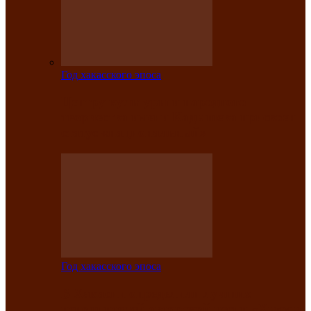
Год хакасского эпоса
Центру культуры и народного
творчества имени Кадышева присвоен
статус «национальный»
Год хакасского эпоса
В Хакасии определили лучших
исполнителей авторской песни «Хысхы