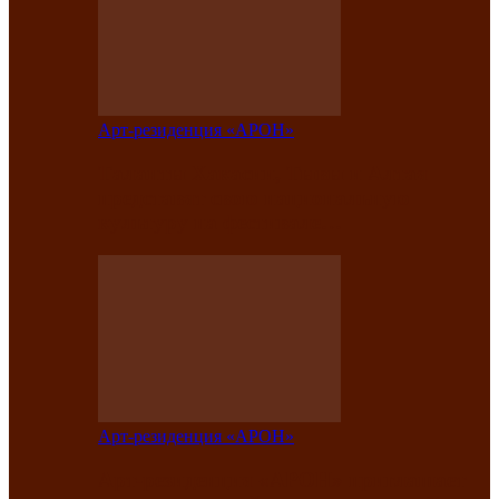
Арт-резиденция «АРОН»
Таланты Хакасии, Тывы и Алтая
представят свою национальную
культуру на фестивале…
Арт-резиденция «АРОН»
Арт-резиденция «АРОН» приглашает