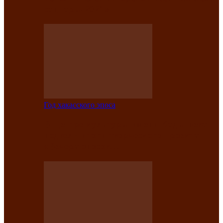
саӊнары-2021»
Год хакасского эпоса
В Центре культуры имени Кадышева
подвели итоги творческого проекта
«Вечера эпосов…