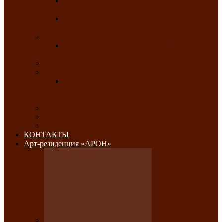
Республиканский конкурс национального
костюма «Алтын чазы»-«Золотая степь»
Республиканский конкурс на лучший
традиционный напиток «Айран пайы»
Июль 2026
Республиканский фестиваль семейного
творчества «Ромашка»
Август 2026
Сентябрь 2026
Республиканская выставка по
изобразительному и ДПИ, НХР и
фотоискусству «Традиции и современность»
Октябрь 2026
Ноябрь 2026
Декабрь 2026
КОНТАКТЫ
Арт-резиденция «АРОН»