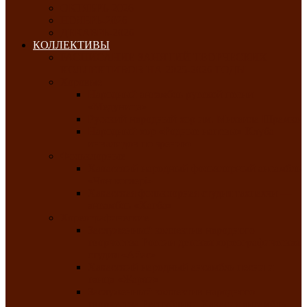
ОКТЯБРЬ-2026
НОЯБРЬ-2026
ДЕКАБРЬ-2026
КОЛЛЕКТИВЫ
РАСПИСАНИЕ ЗАНЯТИЙ ТВОРЧЕСКИХ
КОЛЛЕКТИВОВ НА 2025-2026 ГОДЫ
Хоровые
Народный ансамбль русской песни
«Медуница»
Русский народный хор им. Михаила Шрамко
Народный хор «Родные напевы» Клуба
инвалидов по зрению
Фольклорные
Хакасский народный фольклорный ансамбль
«Чон коглерi»
Хакасская фольклорная студия тахпахчи —
ансамбль «Хағба»
Хореографические
Заслуженный коллектив народного
творчества России детская хореографическая
студия «Айас»
Хакасский народный ансамбль песни и
танца «Жарки»
Заслуженный коллектив народного
творчества Республики Хакасия ансамбль