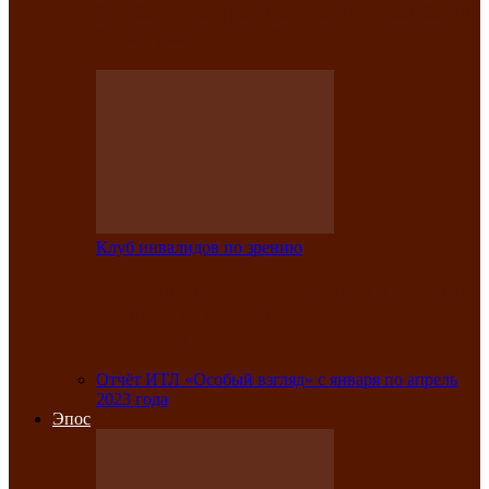
Клубе инвалидов по зрению прошёл 13-
й республиканский…
Клуб инвалидов по зрению
Участники Клуба инвалидов по зрению
заняли призовые места во
Всероссийской…
Отчёт ИТЛ «Особый взгляд» с января по апрель
2023 года
Эпос