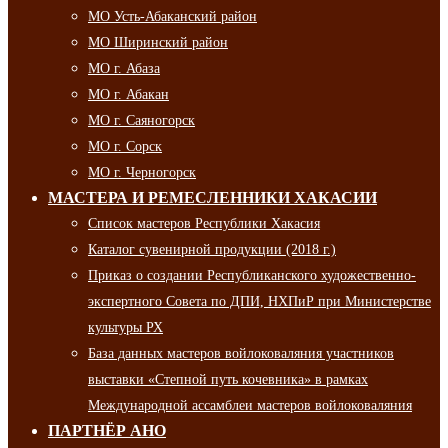
МО Усть-Абаканский район
МО Ширинский район
МО г. Абаза
МО г. Абакан
МО г. Саяногорск
МО г. Сорск
МО г. Черногорск
МАСТЕРА И РЕМЕСЛЕННИКИ ХАКАСИИ
Список мастеров Республики Хакасия
Каталог сувенирной продукции (2018 г.)
Приказ о создании Республиканского художественно-
экспертного Совета по ДПИ, НХПиР при Министерстве
культуры РХ
База данных мастеров войлоковаляния участников
выставки «Степной путь кочевника» в рамках
Международной ассамблеи мастеров войлоковаляния
ПАРТНЁР АНО