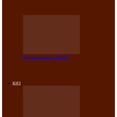
на праздничный концерт в честь Дня
рождения
Арт-резиденция «АРОН»
Фестиваль «Голос кочевника» вновь
объединит народы Саяно-Алтая
КИЗ