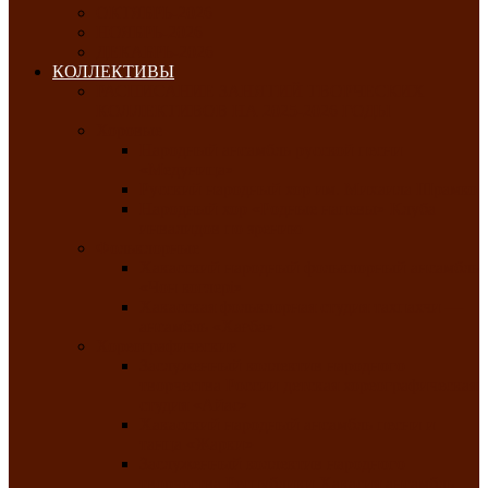
ОКТЯБРЬ-2026
НОЯБРЬ-2026
ДЕКАБРЬ-2026
КОЛЛЕКТИВЫ
РАСПИСАНИЕ ЗАНЯТИЙ ТВОРЧЕСКИХ
КОЛЛЕКТИВОВ НА 2025-2026 ГОДЫ
Хоровые
Народный ансамбль русской песни
«Медуница»
Русский народный хор им. Михаила Шрамко
Народный хор «Родные напевы» Клуба
инвалидов по зрению
Фольклорные
Хакасский народный фольклорный ансамбль
«Чон коглерi»
Хакасская фольклорная студия тахпахчи —
ансамбль «Хағба»
Хореографические
Заслуженный коллектив народного
творчества России детская хореографическая
студия «Айас»
Хакасский народный ансамбль песни и
танца «Жарки»
Заслуженный коллектив народного
творчества Республики Хакасия ансамбль