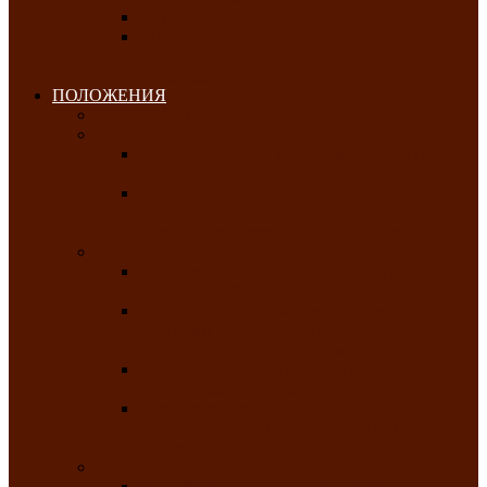
Клуб любителей чатхана
«Творческая мастерская» — студия
декоративно-прикладного искусства Клуба
инвалидов по зрению
ПОЛОЖЕНИЯ
Январь 2026
Февраль 2026
Республиканский молодёжный конкурс
«Здоровый выбор-твой выбор»
Республиканский фестиваль-конкурс
патриотической песни среди людей с
нарушениями зрения «Виват, Россия!»
Март 2026
Республиканская выставка-конкурс
«Сувениры Хакасии»
Республиканский конкурс игровых
программ «Кӱлӱк аттыӊ ойыннары» —
«Игры трудолюбивой лошади»
Межрегиональный конкурс русского танца
«Сибирское раздолье»
Республиканская выставка работ
самодеятельных художников «Часхы
оннерi»-«Краски весны»
Апрель 2026
Республиканская выставка изобразительного