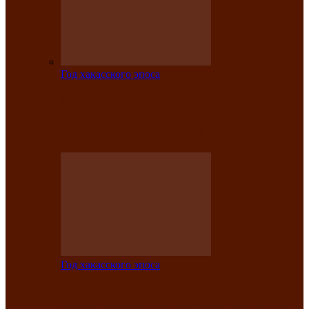
Год хакасского эпоса
Центру культуры и народного
творчества имени Кадышева присвоен
статус «национальный»
Год хакасского эпоса
В Хакасии определили лучших
исполнителей авторской песни «Хысхы