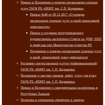
Приказ и Положение о порядке организации платных
услуг ГАУК РХ «НЦНТ им. С.П. Кадышева»
Приказ №48 от 28.12.2017 «О порядке
организации платных услуг и иной приносящей
деятельности»
Приказ о создании республиканского
художественно-экспертного Совета по ДПИ, НХП
и ремёслам при Министерстве культуры РХ
Положение о порядке организации платных услуг
и иной, приносящей доход деятельности
Регламент предоставления услуги (информационной)
ГАУК РХ «НЦНТ им. С.П. Кадышева»
Положение о закупке товаров, работ, услуг для нужд
ГАУК РХ «НЦНТ им. С.П. Кадышева»
Приказ и Положение о самодеятельных коллективах в
Республике Хакасия
Политика в отношении обработки и защиты