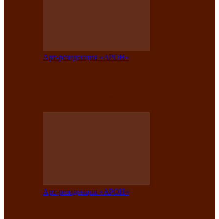
Арт-резиденция «АРОН»
Таланты Хакасии, Тывы и Алтая
представят свою национальную
культуру на фестивале…
Арт-резиденция «АРОН»
Арт-резиденция «АРОН» приглашает