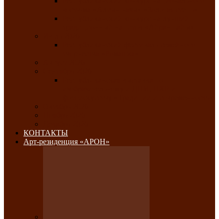
Республиканский конкурс национального
костюма «Алтын чазы»-«Золотая степь»
Республиканский конкурс на лучший
традиционный напиток «Айран пайы»
Июль 2026
Республиканский фестиваль семейного
творчества «Ромашка»
Август 2026
Сентябрь 2026
Республиканская выставка по
изобразительному и ДПИ, НХР и
фотоискусству «Традиции и современность»
Октябрь 2026
Ноябрь 2026
Декабрь 2026
КОНТАКТЫ
Арт-резиденция «АРОН»