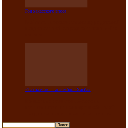
Год хакасского эпоса
В Хакасии состоится конкурс детской
национальной эстрадной песни «Час
ханат»
«Тахпахчи» — ансамбль «Хағба»
Известные тахпахчи Хакасии
приглашают на концерт любителей
традиционного народного тахпаха