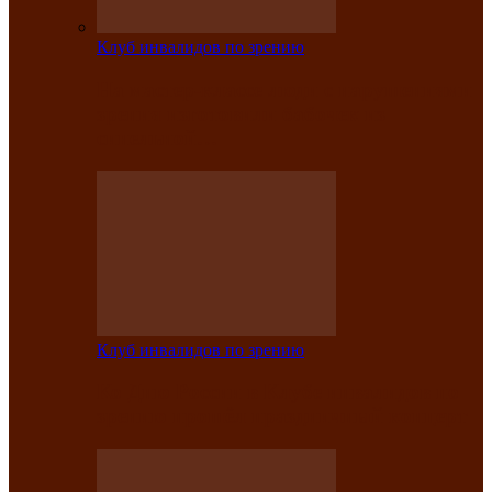
Клуб инвалидов по зрению
На мастер‑классе люди с нарушениями
зрения изготовили бабочек из
синельной…
Клуб инвалидов по зрению
Ко Дню России в Клубе инвалидов по
зрению прошёл праздничный концерт