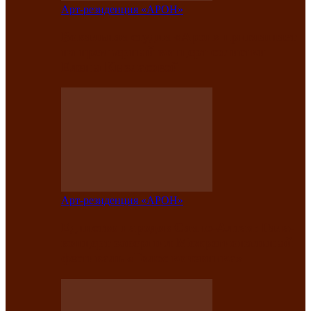
Арт-резиденция «АРОН»
Вокальная студия «Арон» приглашает
на премьерный концерт солистки
Елены Кызласовой
Арт-резиденция «АРОН»
Единство народов Саяно-Алтая: Гала-
концерт завершил Межрегиональный
фестиваль «Голос кочевника»