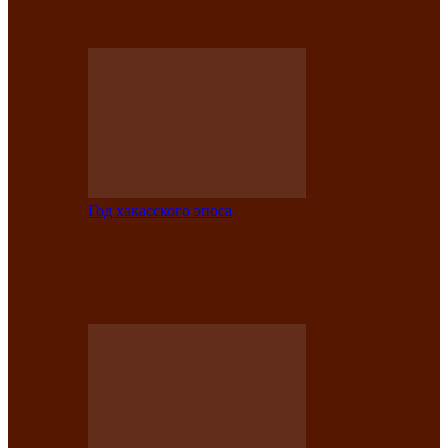
саӊнары-2021»
Год хакасского эпоса
В Центре культуры имени Кадышева
подвели итоги творческого проекта
«Вечера эпосов…