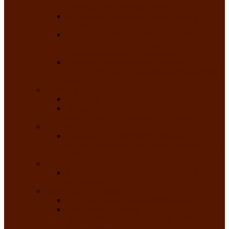
народного танца «Саяночка»
Образцовый ансамбль бального танца
«Тарина»
Заслуженный коллектив народного
творчества Российской Федерации
танцевальная студия «Ынархас»
Заслуженный коллектив народного
творчества России детская эстрадная студия
«Час ханат»
Театральные
Народный театр юного зрителя
Народная театральная студия «Горячие
сердца» Клуба инвалидов по зрению
Театр моды
Заслуженный коллектив народного
творчества Республики Хакасия театр моды
«Алтыр»
Эстрадные
Хакасская народная эстрадная группа
«Хайджи»
Любительские объединения
Республиканский фотоклуб «Саяны»
Любительское объединение по
традиционной культуре «Арба хоор» —
«Колесо времени»