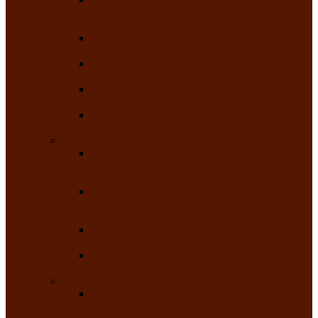
творчества детей ограниченными
возможностями здоровья «Мы всё можем!»
Республиканский фотоконкурс «Салют
Победы»
Республиканский конкурс чтецов «Поэзия
души»
Республиканский конкурс народно-
певческих коллективов «Родные напевы»
Республиканский фестиваль юмора среди
людей с нарушениями зрения «Море смеха»
Май 2026
Республиканский фестиваль творчества
среди людей с нарушениями зрения «Народу
победителю»
Республиканский фестиваль-конкурс
носителей и исполнителей традиционного
музыкального творчества «Айтыс»
Республиканский конкурс героических
сказаний имени С.П. Кадышева
Республиканский конкурс детского
творчества «Вот какое наше детство!»
Июнь 2026
Республиканский конкурс «Чайлаг»-
«Летняя усадьба»