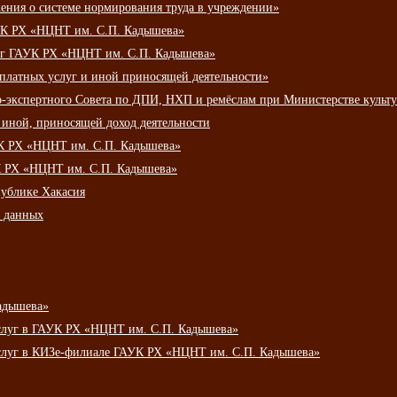
ения о системе нормирования труда в учреждении»
К РХ «НЦНТ им. С.П. Кадышева»
луг ГАУК РХ «НЦНТ им. С.П. Кадышева»
 платных услуг и иной приносящей деятельности»
о-экспертного Совета по ДПИ, НХП и ремёслам при Министерстве культ
 иной, приносящей доход деятельности
УК РХ «НЦНТ им. С.П. Кадышева»
УК РХ «НЦНТ им. С.П. Кадышева»
публике Хакасия
х данных
адышева»
услуг в ГАУК РХ «НЦНТ им. С.П. Кадышева»
услуг в КИЗе-филиале ГАУК РХ «НЦНТ им. С.П. Кадышева»