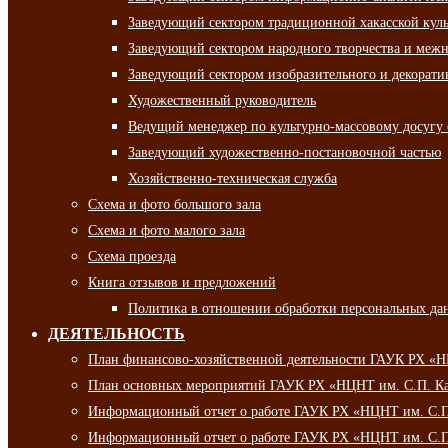
Заведующий сектором традиционной хакасской кул
Заведующий сектором народного творчества и межн
Заведующий сектором изобразительного и декорати
Художественный руководитель
Ведущий менеджер по культурно-массовому досугу 
Заведующий художественно-постановочной частью
Хозяйственно-техническая служба
Схема и фото большого зала
Схема и фото малого зала
Схема проезда
Книга отзывов и предложений
Политика в отношении обработки персональных да
ДЕЯТЕЛЬНОСТЬ
План финансово-хозяйственной деятельности ГАУК РХ «
План основных мероприятий ГАУК РХ «НЦНТ им. С.П. Ка
Информационный отчет о работе ГАУК РХ «НЦНТ им. С.П.
Информационный отчет о работе ГАУК РХ «НЦНТ им. С.П.