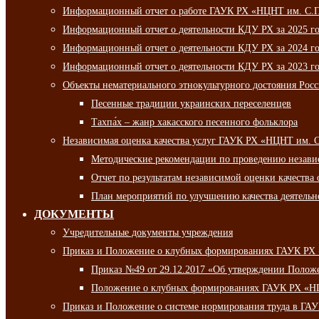
Информационный отчет о работе ГАУК РХ «НЦНТ им. С.П.
Информационный отчет о деятельности КДУ РХ за 2025 г
Информационный отчет о деятельности КДУ РХ за 2024 г
Информационный отчет о деятельности КДУ РХ за 2023 г
Объекты нематериального этнокультурного достояния Рос
Песенные традиции украинских переселенцев
Тахпа́х – жанр хакасского песенного фольклора
Независимая оценка качества услуг ГАУК РХ «НЦНТ им. 
Методические рекомендации по проведению независи
Отчет по результатам независимой оценки качества 
План мероприятий по улучшению качества деятельно
ДОКУМЕНТЫ
Учредительные документы учреждения
Приказ и Положение о клубных формированиях ГАУК РХ
Приказ №49 от 29.12.2017 «Об утверждении Полож
Положение о клубных формированиях ГАУК РХ «Н
Приказ и Положение о системе нормирования труда в Г