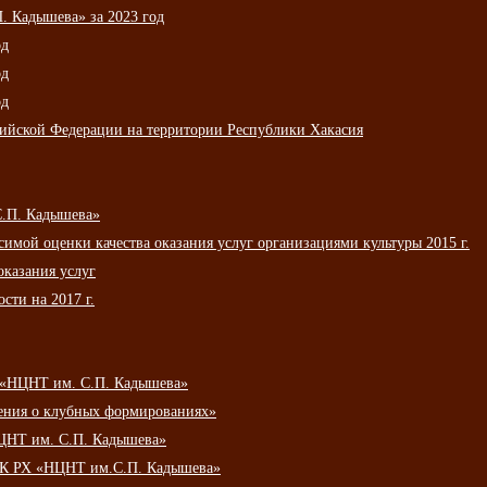
 Кадышева» за 2023 год
од
од
од
сийской Федерации на территории Республики Хакасия
С.П. Кадышева»
мой оценки качества оказания услуг организациями культуры 2015 г.
оказания услуг
сти на 2017 г.
 «НЦНТ им. С.П. Кадышева»
ения о клубных формированиях»
ЦНТ им. С.П. Кадышева»
АУК РХ «НЦНТ им.С.П. Кадышева»