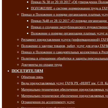
Приказ № 38 от 20.10.2017 «Об утверждении Полож
ПОЛОЖЕНИЕ о системе нормирования труда в ГАУ
Приказ и Положение о порядке организации платных ус
Приказ №48 от 28.12.2017 «О порядке организации
Приказ о создании республиканского художественн
Положение о порядке организации платных услуг и
Регламент предоставления услуги (информационной) ГА
Положение о закупке товаров, работ, услуг для нужд ГА
Приказ и Положение о самодеятельных коллективах в Рес
Политика в отношении обработки и защиты персональны
Документы по охране труда
ПОСЕТИТЕЛЯМ
Обратная связь
Виды предоставляемых услуг ГАУК РХ «НЦНТ им. С.П. К
Материально-техническое обеспечение предоставляемых 
Материально-техническое обеспечение предоставляемых 
Ограничения по ассортименту услуг