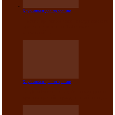
Клуб инвалидов по зрению
На мастер‑классе люди с нарушениями
зрения изготовили бабочек из
синельной…
Клуб инвалидов по зрению
Ко Дню России в Клубе инвалидов по
зрению прошёл праздничный концерт