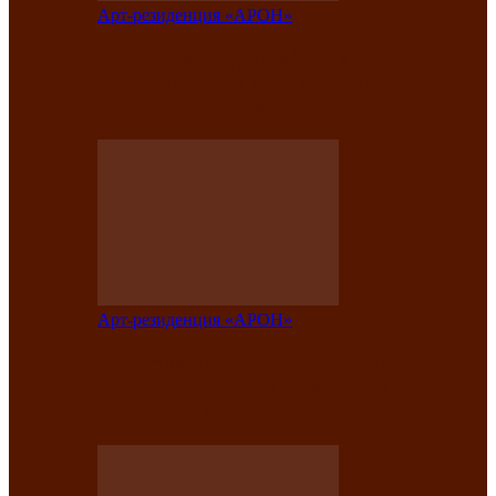
Арт-резиденция «АРОН»
Вокальная студия «Арон» приглашает
на премьерный концерт солистки
Елены Кызласовой
Арт-резиденция «АРОН»
Единство народов Саяно-Алтая: Гала-
концерт завершил Межрегиональный
фестиваль «Голос кочевника»