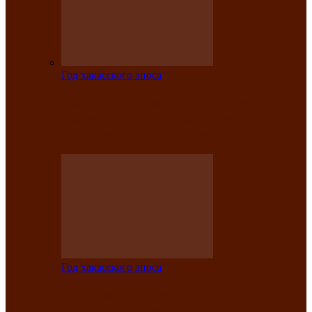
Год хакасского эпоса
Центру культуры и народного
творчества имени Кадышева присвоен
статус «национальный»
Год хакасского эпоса
В Хакасии определили лучших
исполнителей авторской песни «Хысхы