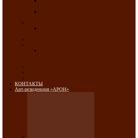
Республиканский конкурс национального
костюма «Алтын чазы»-«Золотая степь»
Республиканский конкурс на лучший
традиционный напиток «Айран пайы»
Июль 2026
Республиканский фестиваль семейного
творчества «Ромашка»
Август 2026
Сентябрь 2026
Республиканская выставка по
изобразительному и ДПИ, НХР и
фотоискусству «Традиции и современность»
Октябрь 2026
Ноябрь 2026
Декабрь 2026
КОНТАКТЫ
Арт-резиденция «АРОН»