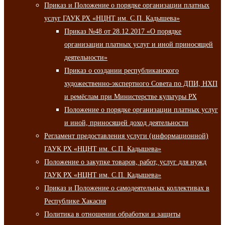
Приказ и Положение о порядке организации платных
услуг ГАУК РХ «НЦНТ им. С.П. Кадышева»
Приказ №48 от 28.12.2017 «О порядке
организации платных услуг и иной приносящей
деятельности»
Приказ о создании республиканского
художественно-экспертного Совета по ДПИ, НХП
и ремёслам при Министерстве культуры РХ
Положение о порядке организации платных услуг
и иной, приносящей доход деятельности
Регламент предоставления услуги (информационной)
ГАУК РХ «НЦНТ им. С.П. Кадышева»
Положение о закупке товаров, работ, услуг для нужд
ГАУК РХ «НЦНТ им. С.П. Кадышева»
Приказ и Положение о самодеятельных коллективах в
Республике Хакасия
Политика в отношении обработки и защиты