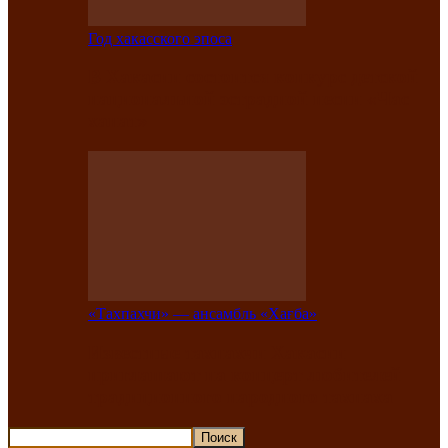
Год хакасского эпоса
В Хакасии состоится конкурс детской
национальной эстрадной песни «Час
ханат»
«Тахпахчи» — ансамбль «Хағба»
Известные тахпахчи Хакасии
приглашают на концерт любителей
традиционного народного тахпаха