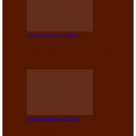
Арт-резиденция «АРОН»
Таланты Хакасии, Тывы и Алтая
представят свою национальную
культуру на фестивале…
Арт-резиденция «АРОН»
Арт-резиденция «АРОН» приглашает