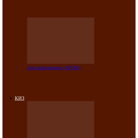
на праздничный концерт в честь Дня
рождения
Арт-резиденция «АРОН»
Фестиваль «Голос кочевника» вновь
объединит народы Саяно-Алтая
КИЗ