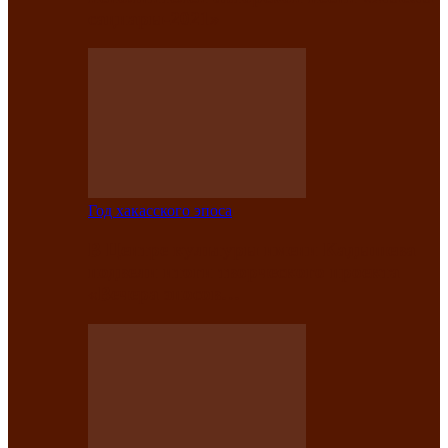
саӊнары-2021»
Год хакасского эпоса
В Центре культуры имени Кадышева
подвели итоги творческого проекта
«Вечера эпосов…