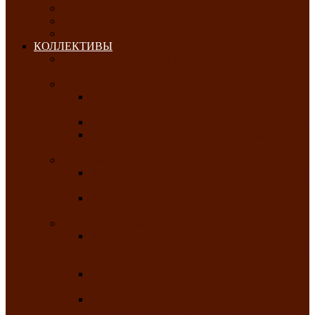
ОКТЯБРЬ-2026
НОЯБРЬ-2026
ДЕКАБРЬ-2026
КОЛЛЕКТИВЫ
РАСПИСАНИЕ ЗАНЯТИЙ ТВОРЧЕСКИХ
КОЛЛЕКТИВОВ НА 2025-2026 ГОДЫ
Хоровые
Народный ансамбль русской песни
«Медуница»
Русский народный хор им. Михаила Шрамко
Народный хор «Родные напевы» Клуба
инвалидов по зрению
Фольклорные
Хакасский народный фольклорный ансамбль
«Чон коглерi»
Хакасская фольклорная студия тахпахчи —
ансамбль «Хағба»
Хореографические
Заслуженный коллектив народного
творчества России детская хореографическая
студия «Айас»
Хакасский народный ансамбль песни и
танца «Жарки»
Заслуженный коллектив народного
творчества Республики Хакасия ансамбль