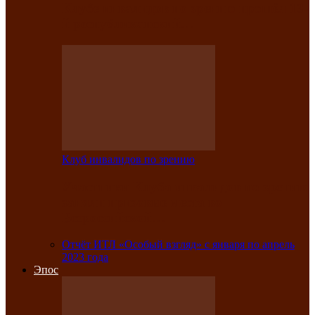
Клубе инвалидов по зрению прошёл 13-
й республиканский…
Клуб инвалидов по зрению
Участники Клуба инвалидов по зрению
заняли призовые места во
Всероссийской…
Отчёт ИТЛ «Особый взгляд» с января по апрель
2023 года
Эпос