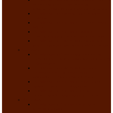
творчества детей ограниченными
возможностями здоровья «Мы всё можем!»
Республиканский фотоконкурс «Салют
Победы»
Республиканский конкурс чтецов «Поэзия
души»
Республиканский конкурс народно-
певческих коллективов «Родные напевы»
Республиканский фестиваль юмора среди
людей с нарушениями зрения «Море смеха»
Май 2026
Республиканский фестиваль творчества
среди людей с нарушениями зрения «Народу
победителю»
Республиканский фестиваль-конкурс
носителей и исполнителей традиционного
музыкального творчества «Айтыс»
Республиканский конкурс героических
сказаний имени С.П. Кадышева
Республиканский конкурс детского
творчества «Вот какое наше детство!»
Июнь 2026
Республиканский конкурс «Чайлаг»-
«Летняя усадьба»