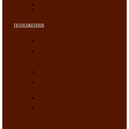
Клуб любителей чатхана
«Творческая мастерская» — студия
декоративно-прикладного искусства Клуба
инвалидов по зрению
ПОЛОЖЕНИЯ
Январь 2026
Февраль 2026
Республиканский молодёжный конкурс
«Здоровый выбор-твой выбор»
Республиканский фестиваль-конкурс
патриотической песни среди людей с
нарушениями зрения «Виват, Россия!»
Март 2026
Республиканская выставка-конкурс
«Сувениры Хакасии»
Республиканский конкурс игровых
программ «Кӱлӱк аттыӊ ойыннары» —
«Игры трудолюбивой лошади»
Межрегиональный конкурс русского танца
«Сибирское раздолье»
Республиканская выставка работ
самодеятельных художников «Часхы
оннерi»-«Краски весны»
Апрель 2026
Республиканская выставка изобразительного