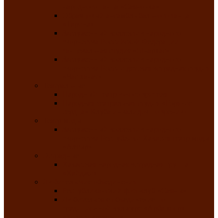
народного танца «Саяночка»
Образцовый ансамбль бального танца
«Тарина»
Заслуженный коллектив народного
творчества Российской Федерации
танцевальная студия «Ынархас»
Заслуженный коллектив народного
творчества России детская эстрадная студия
«Час ханат»
Театральные
Народный театр юного зрителя
Народная театральная студия «Горячие
сердца» Клуба инвалидов по зрению
Театр моды
Заслуженный коллектив народного
творчества Республики Хакасия театр моды
«Алтыр»
Эстрадные
Хакасская народная эстрадная группа
«Хайджи»
Любительские объединения
Республиканский фотоклуб «Саяны»
Любительское объединение по
традиционной культуре «Арба хоор» —
«Колесо времени»