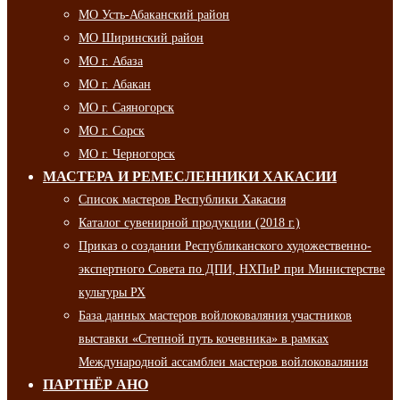
МО Усть-Абаканский район
МО Ширинский район
МО г. Абаза
МО г. Абакан
МО г. Саяногорск
МО г. Сорск
МО г. Черногорск
МАСТЕРА И РЕМЕСЛЕННИКИ ХАКАСИИ
Список мастеров Республики Хакасия
Каталог сувенирной продукции (2018 г.)
Приказ о создании Республиканского художественно-
экспертного Совета по ДПИ, НХПиР при Министерстве
культуры РХ
База данных мастеров войлоковаляния участников
выставки «Степной путь кочевника» в рамках
Международной ассамблеи мастеров войлоковаляния
ПАРТНЁР АНО