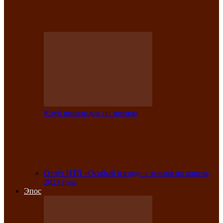
Клубе инвалидов по зрению прошёл 13-
й республиканский…
Клуб инвалидов по зрению
Участники Клуба инвалидов по зрению
заняли призовые места во
Всероссийской…
Отчёт ИТЛ «Особый взгляд» с января по апрель
2023 года
Эпос