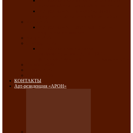
Республиканский конкурс национального
костюма «Алтын чазы»-«Золотая степь»
Республиканский конкурс на лучший
традиционный напиток «Айран пайы»
Июль 2026
Республиканский фестиваль семейного
творчества «Ромашка»
Август 2026
Сентябрь 2026
Республиканская выставка по
изобразительному и ДПИ, НХР и
фотоискусству «Традиции и современность»
Октябрь 2026
Ноябрь 2026
Декабрь 2026
КОНТАКТЫ
Арт-резиденция «АРОН»