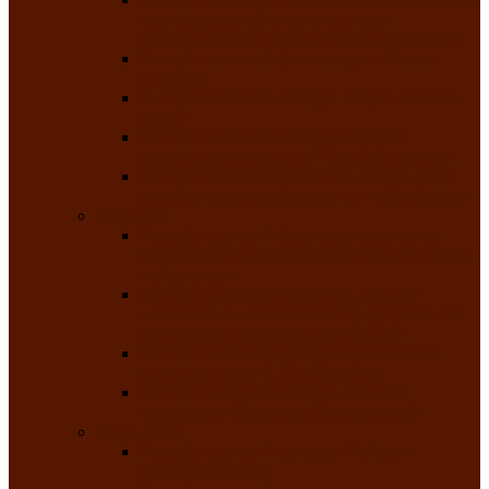
творчества детей ограниченными
возможностями здоровья «Мы всё можем!»
Республиканский фотоконкурс «Салют
Победы»
Республиканский конкурс чтецов «Поэзия
души»
Республиканский конкурс народно-
певческих коллективов «Родные напевы»
Республиканский фестиваль юмора среди
людей с нарушениями зрения «Море смеха»
Май 2026
Республиканский фестиваль творчества
среди людей с нарушениями зрения «Народу
победителю»
Республиканский фестиваль-конкурс
носителей и исполнителей традиционного
музыкального творчества «Айтыс»
Республиканский конкурс героических
сказаний имени С.П. Кадышева
Республиканский конкурс детского
творчества «Вот какое наше детство!»
Июнь 2026
Республиканский конкурс «Чайлаг»-
«Летняя усадьба»