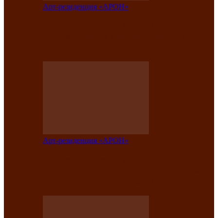
Арт-резиденция «АРОН»
Вокальная студия «Арон» приглашает
на премьерный концерт солистки
Елены Кызласовой
Арт-резиденция «АРОН»
Единство народов Саяно-Алтая: Гала-
концерт завершил Межрегиональный
фестиваль «Голос кочевника»