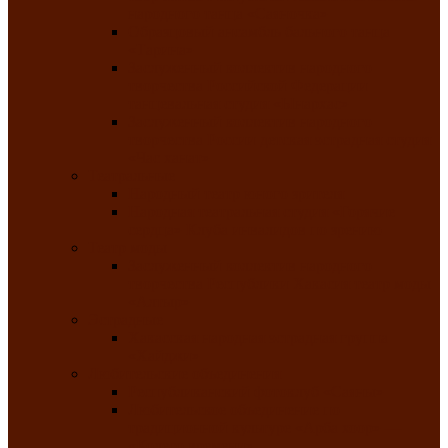
народного танца «Саяночка»
Образцовый ансамбль бального танца
«Тарина»
Заслуженный коллектив народного
творчества Российской Федерации
танцевальная студия «Ынархас»
Заслуженный коллектив народного
творчества России детская эстрадная студия
«Час ханат»
Театральные
Народный театр юного зрителя
Народная театральная студия «Горячие
сердца» Клуба инвалидов по зрению
Театр моды
Заслуженный коллектив народного
творчества Республики Хакасия театр моды
«Алтыр»
Эстрадные
Хакасская народная эстрадная группа
«Хайджи»
Любительские объединения
Республиканский фотоклуб «Саяны»
Любительское объединение по
традиционной культуре «Арба хоор» —
«Колесо времени»