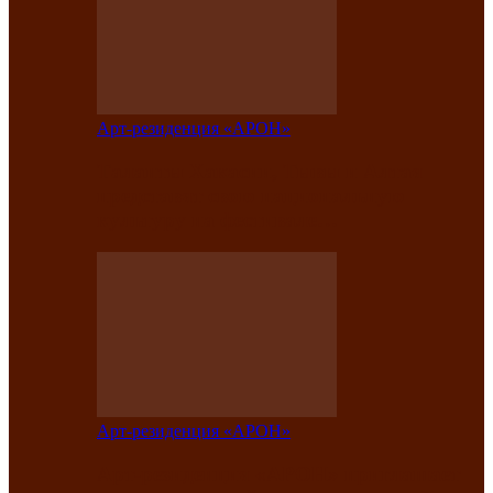
Арт-резиденция «АРОН»
Таланты Хакасии, Тывы и Алтая
представят свою национальную
культуру на фестивале…
Арт-резиденция «АРОН»
Арт-резиденция «АРОН» приглашает