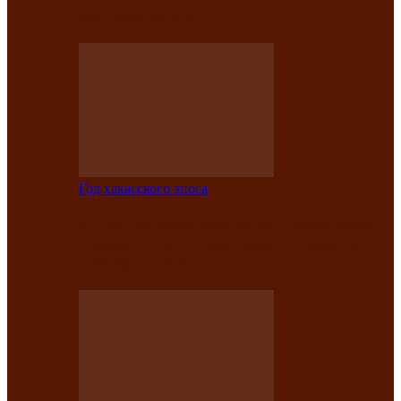
саӊнары-2021»
Год хакасского эпоса
В Центре культуры имени Кадышева
подвели итоги творческого проекта
«Вечера эпосов…