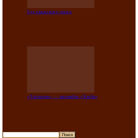
Год хакасского эпоса
В Хакасии состоится конкурс детской
национальной эстрадной песни «Час
ханат»
«Тахпахчи» — ансамбль «Хағба»
Известные тахпахчи Хакасии
приглашают на концерт любителей
традиционного народного тахпаха