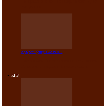
на праздничный концерт в честь Дня
рождения
Арт-резиденция «АРОН»
Фестиваль «Голос кочевника» вновь
объединит народы Саяно-Алтая
КИЗ