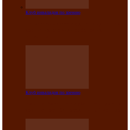
Клуб инвалидов по зрению
На мастер‑классе люди с нарушениями
зрения изготовили бабочек из
синельной…
Клуб инвалидов по зрению
Ко Дню России в Клубе инвалидов по
зрению прошёл праздничный концерт