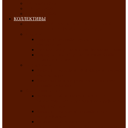
ОКТЯБРЬ-2026
НОЯБРЬ-2026
ДЕКАБРЬ-2026
КОЛЛЕКТИВЫ
РАСПИСАНИЕ ЗАНЯТИЙ ТВОРЧЕСКИХ
КОЛЛЕКТИВОВ НА 2025-2026 ГОДЫ
Хоровые
Народный ансамбль русской песни
«Медуница»
Русский народный хор им. Михаила Шрамко
Народный хор «Родные напевы» Клуба
инвалидов по зрению
Фольклорные
Хакасский народный фольклорный ансамбль
«Чон коглерi»
Хакасская фольклорная студия тахпахчи —
ансамбль «Хағба»
Хореографические
Заслуженный коллектив народного
творчества России детская хореографическая
студия «Айас»
Хакасский народный ансамбль песни и
танца «Жарки»
Заслуженный коллектив народного
творчества Республики Хакасия ансамбль