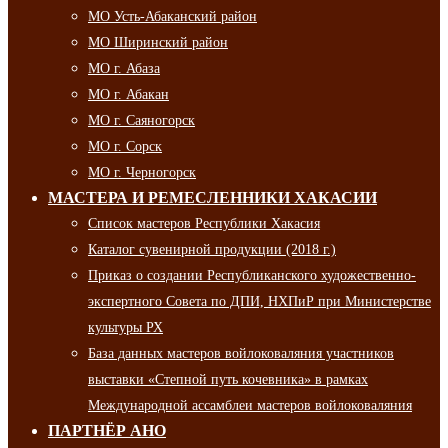
МО Усть-Абаканский район
МО Ширинский район
МО г. Абаза
МО г. Абакан
МО г. Саяногорск
МО г. Сорск
МО г. Черногорск
МАСТЕРА И РЕМЕСЛЕННИКИ ХАКАСИИ
Список мастеров Республики Хакасия
Каталог сувенирной продукции (2018 г.)
Приказ о создании Республиканского художественно-
экспертного Совета по ДПИ, НХПиР при Министерстве
культуры РХ
База данных мастеров войлоковаляния участников
выставки «Степной путь кочевника» в рамках
Международной ассамблеи мастеров войлоковаляния
ПАРТНЁР АНО