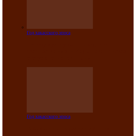
Год хакасского эпоса
Центру культуры и народного
творчества имени Кадышева присвоен
статус «национальный»
Год хакасского эпоса
В Хакасии определили лучших
исполнителей авторской песни «Хысхы