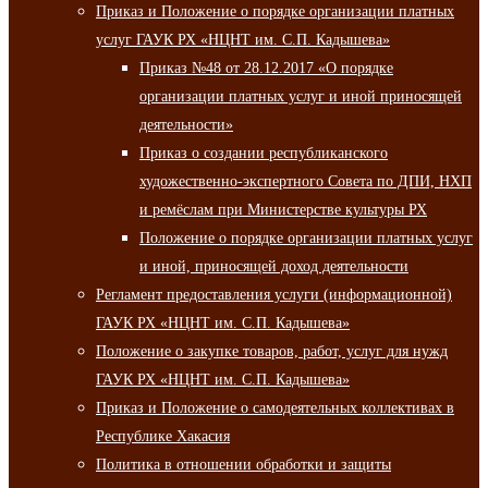
Приказ и Положение о порядке организации платных
услуг ГАУК РХ «НЦНТ им. С.П. Кадышева»
Приказ №48 от 28.12.2017 «О порядке
организации платных услуг и иной приносящей
деятельности»
Приказ о создании республиканского
художественно-экспертного Совета по ДПИ, НХП
и ремёслам при Министерстве культуры РХ
Положение о порядке организации платных услуг
и иной, приносящей доход деятельности
Регламент предоставления услуги (информационной)
ГАУК РХ «НЦНТ им. С.П. Кадышева»
Положение о закупке товаров, работ, услуг для нужд
ГАУК РХ «НЦНТ им. С.П. Кадышева»
Приказ и Положение о самодеятельных коллективах в
Республике Хакасия
Политика в отношении обработки и защиты