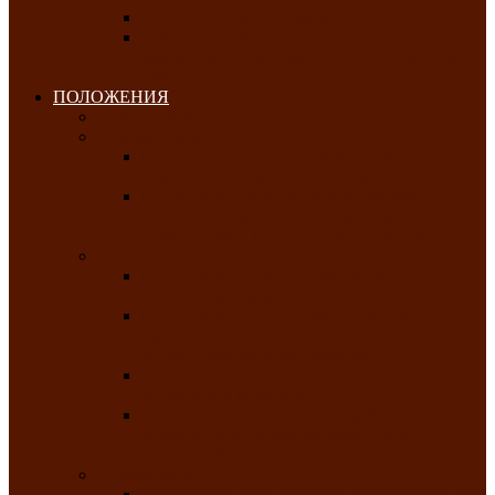
Клуб любителей чатхана
«Творческая мастерская» — студия
декоративно-прикладного искусства Клуба
инвалидов по зрению
ПОЛОЖЕНИЯ
Январь 2026
Февраль 2026
Республиканский молодёжный конкурс
«Здоровый выбор-твой выбор»
Республиканский фестиваль-конкурс
патриотической песни среди людей с
нарушениями зрения «Виват, Россия!»
Март 2026
Республиканская выставка-конкурс
«Сувениры Хакасии»
Республиканский конкурс игровых
программ «Кӱлӱк аттыӊ ойыннары» —
«Игры трудолюбивой лошади»
Межрегиональный конкурс русского танца
«Сибирское раздолье»
Республиканская выставка работ
самодеятельных художников «Часхы
оннерi»-«Краски весны»
Апрель 2026
Республиканская выставка изобразительного