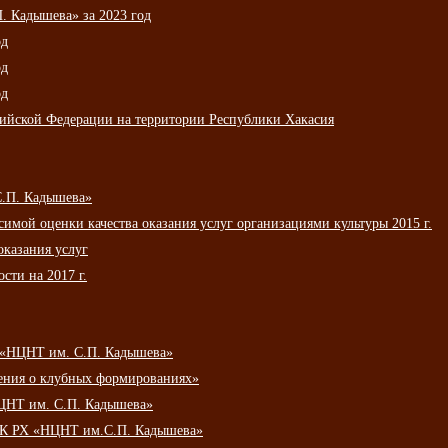
 Кадышева» за 2023 год
од
од
од
сийской Федерации на территории Республики Хакасия
С.П. Кадышева»
мой оценки качества оказания услуг организациями культуры 2015 г.
оказания услуг
сти на 2017 г.
 «НЦНТ им. С.П. Кадышева»
ения о клубных формированиях»
ЦНТ им. С.П. Кадышева»
АУК РХ «НЦНТ им.С.П. Кадышева»