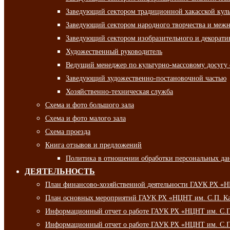
Заведующий сектором традиционной хакасской кул
Заведующий сектором народного творчества и межн
Заведующий сектором изобразительного и декорати
Художественный руководитель
Ведущий менеджер по культурно-массовому досугу 
Заведующий художественно-постановочной частью
Хозяйственно-техническая служба
Схема и фото большого зала
Схема и фото малого зала
Схема проезда
Книга отзывов и предложений
Политика в отношении обработки персональных да
ДЕЯТЕЛЬНОСТЬ
План финансово-хозяйственной деятельности ГАУК РХ «
План основных мероприятий ГАУК РХ «НЦНТ им. С.П. Ка
Информационный отчет о работе ГАУК РХ «НЦНТ им. С.П.
Информационный отчет о работе ГАУК РХ «НЦНТ им. С.П.