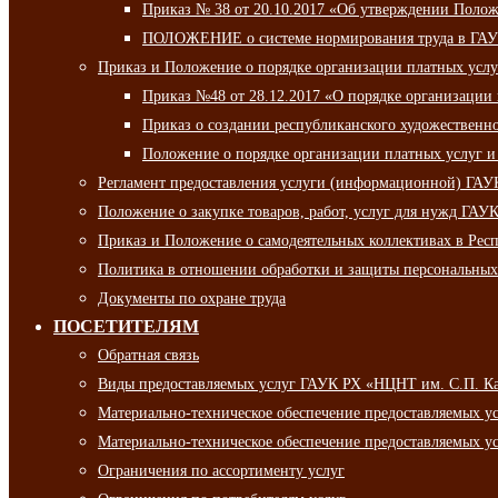
Приказ № 38 от 20.10.2017 «Об утверждении Полож
ПОЛОЖЕНИЕ о системе нормирования труда в ГАУ
Приказ и Положение о порядке организации платных ус
Приказ №48 от 28.12.2017 «О порядке организации
Приказ о создании республиканского художественн
Положение о порядке организации платных услуг и
Регламент предоставления услуги (информационной) ГА
Положение о закупке товаров, работ, услуг для нужд ГА
Приказ и Положение о самодеятельных коллективах в Рес
Политика в отношении обработки и защиты персональны
Документы по охране труда
ПОСЕТИТЕЛЯМ
Обратная связь
Виды предоставляемых услуг ГАУК РХ «НЦНТ им. С.П. К
Материально-техническое обеспечение предоставляемых 
Материально-техническое обеспечение предоставляемых 
Ограничения по ассортименту услуг