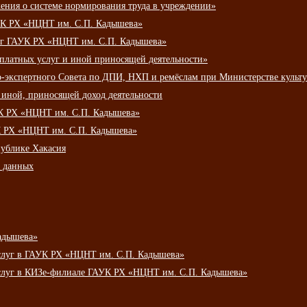
ения о системе нормирования труда в учреждении»
К РХ «НЦНТ им. С.П. Кадышева»
луг ГАУК РХ «НЦНТ им. С.П. Кадышева»
 платных услуг и иной приносящей деятельности»
о-экспертного Совета по ДПИ, НХП и ремёслам при Министерстве культ
 иной, приносящей доход деятельности
УК РХ «НЦНТ им. С.П. Кадышева»
УК РХ «НЦНТ им. С.П. Кадышева»
публике Хакасия
х данных
адышева»
услуг в ГАУК РХ «НЦНТ им. С.П. Кадышева»
услуг в КИЗе-филиале ГАУК РХ «НЦНТ им. С.П. Кадышева»