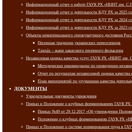
Информационный отчет о работе ГАУК РХ «НЦНТ им. С.П.
Информационный отчет о деятельности КДУ РХ за 2025 г
Информационный отчет о деятельности КДУ РХ за 2024 г
Информационный отчет о деятельности КДУ РХ за 2023 г
Объекты нематериального этнокультурного достояния Рос
Песенные традиции украинских переселенцев
Тахпа́х – жанр хакасского песенного фольклора
Независимая оценка качества услуг ГАУК РХ «НЦНТ им. 
Методические рекомендации по проведению независи
Отчет по результатам независимой оценки качества 
План мероприятий по улучшению качества деятельно
ДОКУМЕНТЫ
Учредительные документы учреждения
Приказ и Положение о клубных формированиях ГАУК РХ
Приказ №49 от 29.12.2017 «Об утверждении Полож
Положение о клубных формированиях ГАУК РХ «Н
Приказ и Положение о системе нормирования труда в Г