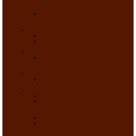
творчества Российской Федерации
танцевальная студия «Ынархас»
Заслуженный коллектив народного
творчества России детская эстрадная студия
«Час ханат»
Театральные
Народный театр юного зрителя
Народная театральная студия «Горячие
сердца» Клуба инвалидов по зрению
Театр моды
Заслуженный коллектив народного
творчества Республики Хакасия театр моды
«Алтыр»
Эстрадные
Хакасская народная эстрадная группа
«Хайджи»
Любительские объединения
Республиканский фотоклуб «Саяны»
Любительское объединение по
традиционной культуре «Арба хоор» —
«Колесо времени»
Клуб любителей чатхана
«Творческая мастерская» — студия
декоративно-прикладного искусства Клуба
инвалидов по зрению