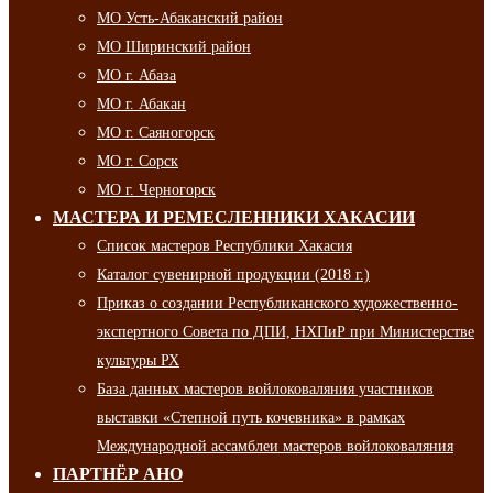
МО Усть-Абаканский район
МО Ширинский район
МО г. Абаза
МО г. Абакан
МО г. Саяногорск
МО г. Сорск
МО г. Черногорск
МАСТЕРА И РЕМЕСЛЕННИКИ ХАКАСИИ
Список мастеров Республики Хакасия
Каталог сувенирной продукции (2018 г.)
Приказ о создании Республиканского художественно-
экспертного Совета по ДПИ, НХПиР при Министерстве
культуры РХ
База данных мастеров войлоковаляния участников
выставки «Степной путь кочевника» в рамках
Международной ассамблеи мастеров войлоковаляния
ПАРТНЁР АНО