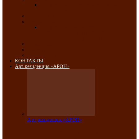
Республиканский фестиваль семейного
творчества «Ромашка»
Август 2026
Сентябрь 2026
Республиканская выставка по
изобразительному и ДПИ, НХР и
фотоискусству «Традиции и современность»
Октябрь 2026
Ноябрь 2026
Декабрь 2026
КОНТАКТЫ
Арт-резиденция «АРОН»
Арт-резиденция «АРОН»
Вокальная студия «Арон» приглашает
на премьерный концерт солистки