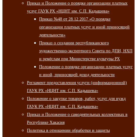
Приказ и Положение о порядке организации платных
услуг ГАУК РХ «НЦНТ им. С.П. Кадышева»
Приказ №48 от 28.12.2017 «О порядке
организации платных услуг и иной приносящей
деятельности»
Приказ о создании республиканского
художественно-экспертного Совета по ДПИ, НХП
и ремёслам при Министерстве культуры РХ
Положение о порядке организации платных услуг
и иной, приносящей доход деятельности
Регламент предоставления услуги (информационной)
ГАУК РХ «НЦНТ им. С.П. Кадышева»
Положение о закупке товаров, работ, услуг для нужд
ГАУК РХ «НЦНТ им. С.П. Кадышева»
Приказ и Положение о самодеятельных коллективах в
Республике Хакасия
Политика в отношении обработки и защиты