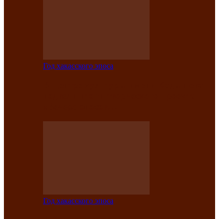
Год хакасского эпоса
В Центре культуры имени Кадышева
подвели итоги творческого проекта
«Вечера эпосов…
Год хакасского эпоса