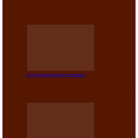
На мастер‑классе люди с нарушениями
зрения изготовили бабочек из
синельной…
Клуб инвалидов по зрению
Ко Дню России в Клубе инвалидов по
зрению прошёл праздничный концерт