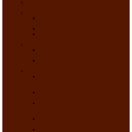
РАСПИСАНИЕ ЗАНЯТИЙ ТВОРЧЕСКИХ
КОЛЛЕКТИВОВ НА 2025-2026 ГОДЫ
Хоровые
Народный ансамбль русской песни
«Медуница»
Русский народный хор им. Михаила Шрамко
Народный хор «Родные напевы» Клуба
инвалидов по зрению
Фольклорные
Хакасский народный фольклорный ансамбль
«Чон коглерi»
Хакасская фольклорная студия тахпахчи —
ансамбль «Хағба»
Хореографические
Заслуженный коллектив народного
творчества России детская хореографическая
студия «Айас»
Хакасский народный ансамбль песни и
танца «Жарки»
Заслуженный коллектив народного
творчества Республики Хакасия ансамбль
народного танца «Саяночка»
Образцовый ансамбль бального танца
«Тарина»
Заслуженный коллектив народного