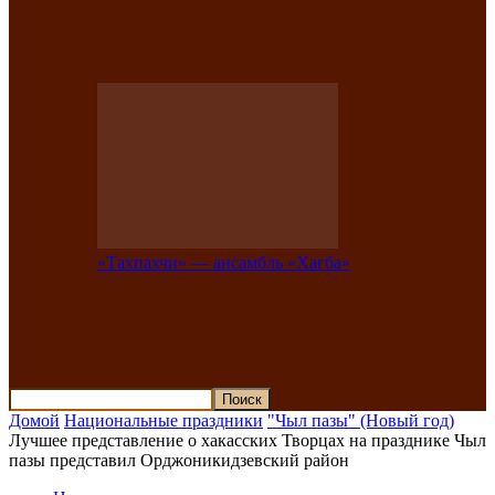
В Хакасии состоится конкурс детской
национальной эстрадной песни «Час
ханат»
«Тахпахчи» — ансамбль «Хағба»
Известные тахпахчи Хакасии
приглашают на концерт любителей
традиционного народного тахпаха
Домой
Национальные праздники
"Чыл пазы" (Новый год)
Лучшее представление о хакасских Творцах на празднике Чыл
пазы представил Орджоникидзевский район