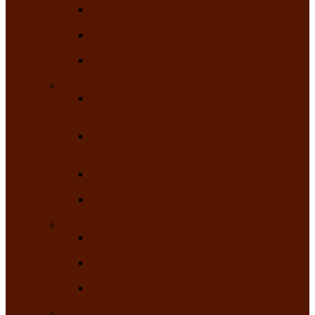
Республиканский конкурс чтецов «Поэзия
души»
Республиканский конкурс народно-
певческих коллективов «Родные напевы»
Республиканский фестиваль юмора среди
людей с нарушениями зрения «Море смеха»
Май 2026
Республиканский фестиваль творчества
среди людей с нарушениями зрения «Народу
победителю»
Республиканский фестиваль-конкурс
носителей и исполнителей традиционного
музыкального творчества «Айтыс»
Республиканский конкурс героических
сказаний имени С.П. Кадышева
Республиканский конкурс детского
творчества «Вот какое наше детство!»
Июнь 2026
Республиканский конкурс «Чайлаг»-
«Летняя усадьба»
Республиканский конкурс национального
костюма «Алтын чазы»-«Золотая степь»
Республиканский конкурс на лучший
традиционный напиток «Айран пайы»
Июль 2026