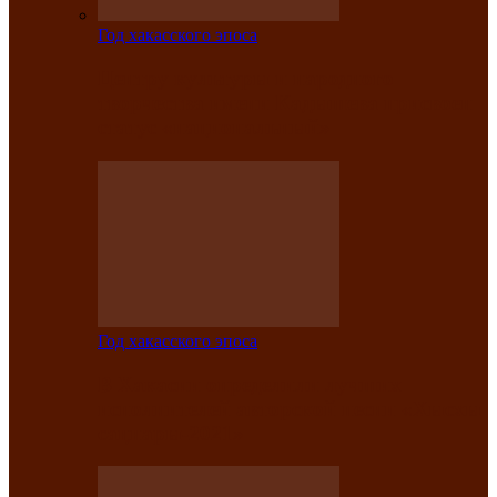
Год хакасского эпоса
Центру культуры и народного
творчества имени Кадышева присвоен
статус «национальный»
Год хакасского эпоса
В Хакасии определили лучших
исполнителей авторской песни «Хысхы
саӊнары-2021»