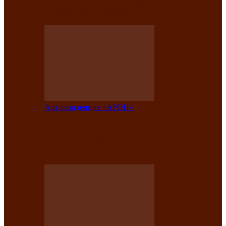
Елены Кызласовой
Арт-резиденция «АРОН»
Единство народов Саяно-Алтая: Гала-
концерт завершил Межрегиональный
фестиваль «Голос кочевника»