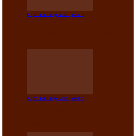
Клуб инвалидов по зрению
Конкурс по социальной реабилитации
прошел среди инвалидов по зрению
Абаканской…
Клуб инвалидов по зрению
Народу победителю посвящается: в
Клубе инвалидов по зрению прошёл 13-
й республиканский…