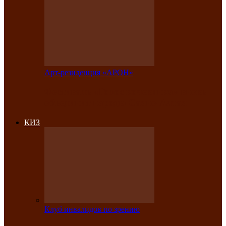
Арт-резиденция «АРОН»
Фестиваль «Голос кочевника» вновь
объединит народы Саяно-Алтая
КИЗ
Клуб инвалидов по зрению