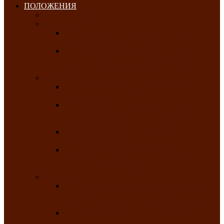
ПОЛОЖЕНИЯ
Январь 2026
Февраль 2026
Республиканский молодёжный конкурс
«Здоровый выбор-твой выбор»
Республиканский фестиваль-конкурс
патриотической песни среди людей с
нарушениями зрения «Виват, Россия!»
Март 2026
Республиканская выставка-конкурс
«Сувениры Хакасии»
Республиканский конкурс игровых
программ «Кӱлӱк аттыӊ ойыннары» —
«Игры трудолюбивой лошади»
Межрегиональный конкурс русского танца
«Сибирское раздолье»
Республиканская выставка работ
самодеятельных художников «Часхы
оннерi»-«Краски весны»
Апрель 2026
Республиканская выставка изобразительного
творчества детей ограниченными
возможностями здоровья «Мы всё можем!»
Республиканский фотоконкурс «Салют
Победы»