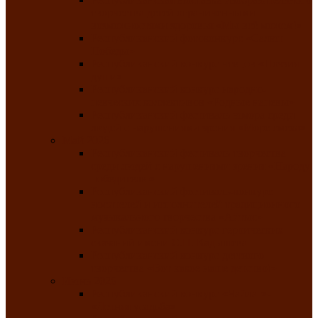
творчества детей ограниченными
возможностями здоровья «Мы всё можем!»
Республиканский фотоконкурс «Салют
Победы»
Республиканский конкурс чтецов «Поэзия
души»
Республиканский конкурс народно-
певческих коллективов «Родные напевы»
Республиканский фестиваль юмора среди
людей с нарушениями зрения «Море смеха»
Май 2026
Республиканский фестиваль творчества
среди людей с нарушениями зрения «Народу
победителю»
Республиканский фестиваль-конкурс
носителей и исполнителей традиционного
музыкального творчества «Айтыс»
Республиканский конкурс героических
сказаний имени С.П. Кадышева
Республиканский конкурс детского
творчества «Вот какое наше детство!»
Июнь 2026
Республиканский конкурс «Чайлаг»-
«Летняя усадьба»