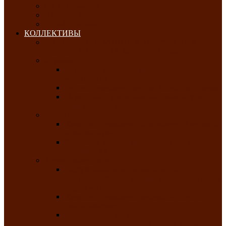
ОКТЯБРЬ-2026
НОЯБРЬ-2026
ДЕКАБРЬ-2026
КОЛЛЕКТИВЫ
РАСПИСАНИЕ ЗАНЯТИЙ ТВОРЧЕСКИХ
КОЛЛЕКТИВОВ НА 2025-2026 ГОДЫ
Хоровые
Народный ансамбль русской песни
«Медуница»
Русский народный хор им. Михаила Шрамко
Народный хор «Родные напевы» Клуба
инвалидов по зрению
Фольклорные
Хакасский народный фольклорный ансамбль
«Чон коглерi»
Хакасская фольклорная студия тахпахчи —
ансамбль «Хағба»
Хореографические
Заслуженный коллектив народного
творчества России детская хореографическая
студия «Айас»
Хакасский народный ансамбль песни и
танца «Жарки»
Заслуженный коллектив народного
творчества Республики Хакасия ансамбль