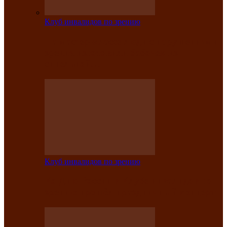
Клуб инвалидов по зрению
На мастер‑классе люди с нарушениями
зрения изготовили бабочек из
синельной…
Клуб инвалидов по зрению
Ко Дню России в Клубе инвалидов по
зрению прошёл праздничный концерт