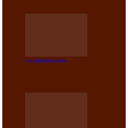
саӊнары-2021»
Год хакасского эпоса
В Центре культуры имени Кадышева
подвели итоги творческого проекта
«Вечера эпосов…