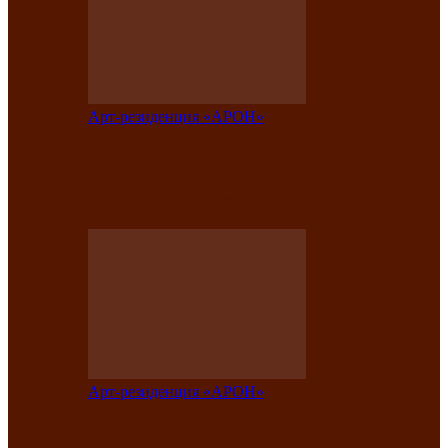
Арт-резиденция «АРОН»
Таланты Хакасии, Тывы и Алтая
представят свою национальную
культуру на фестивале…
Арт-резиденция «АРОН»
Арт-резиденция «АРОН» приглашает