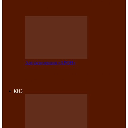
на праздничный концерт в честь Дня
рождения
Арт-резиденция «АРОН»
Фестиваль «Голос кочевника» вновь
объединит народы Саяно-Алтая
КИЗ