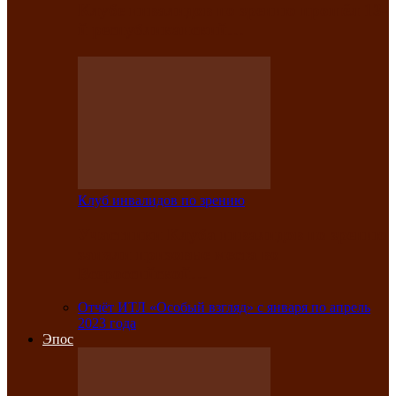
Клубе инвалидов по зрению прошёл 13-
й республиканский…
Клуб инвалидов по зрению
Участники Клуба инвалидов по зрению
заняли призовые места во
Всероссийской…
Отчёт ИТЛ «Особый взгляд» с января по апрель
2023 года
Эпос