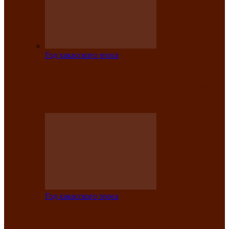
Год хакасского эпоса
Центру культуры и народного
творчества имени Кадышева присвоен
статус «национальный»
Год хакасского эпоса
В Хакасии определили лучших
исполнителей авторской песни «Хысхы