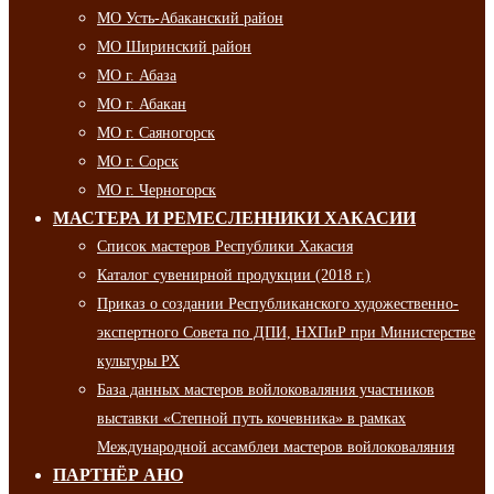
МО Усть-Абаканский район
МО Ширинский район
МО г. Абаза
МО г. Абакан
МО г. Саяногорск
МО г. Сорск
МО г. Черногорск
МАСТЕРА И РЕМЕСЛЕННИКИ ХАКАСИИ
Список мастеров Республики Хакасия
Каталог сувенирной продукции (2018 г.)
Приказ о создании Республиканского художественно-
экспертного Совета по ДПИ, НХПиР при Министерстве
культуры РХ
База данных мастеров войлоковаляния участников
выставки «Степной путь кочевника» в рамках
Международной ассамблеи мастеров войлоковаляния
ПАРТНЁР АНО