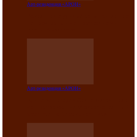
Арт-резиденция «АРОН»
Вокальная студия «Арон» приглашает
на премьерный концерт солистки
Елены Кызласовой
Арт-резиденция «АРОН»
Единство народов Саяно-Алтая: Гала-
концерт завершил Межрегиональный
фестиваль «Голос кочевника»