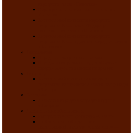
народного танца «Саяночка»
Образцовый ансамбль бального танца
«Тарина»
Заслуженный коллектив народного
творчества Российской Федерации
танцевальная студия «Ынархас»
Заслуженный коллектив народного
творчества России детская эстрадная студия
«Час ханат»
Театральные
Народный театр юного зрителя
Народная театральная студия «Горячие
сердца» Клуба инвалидов по зрению
Театр моды
Заслуженный коллектив народного
творчества Республики Хакасия театр моды
«Алтыр»
Эстрадные
Хакасская народная эстрадная группа
«Хайджи»
Любительские объединения
Республиканский фотоклуб «Саяны»
Любительское объединение по
традиционной культуре «Арба хоор» —
«Колесо времени»