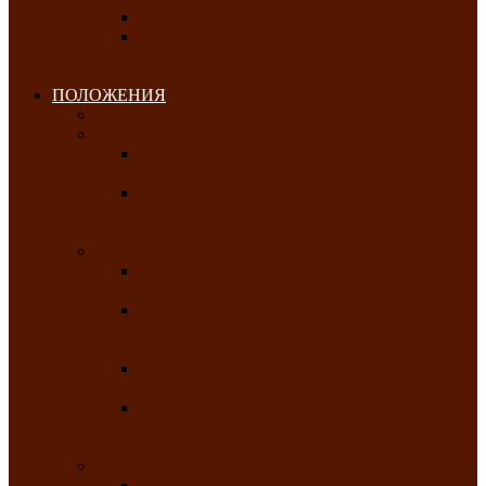
Клуб любителей чатхана
«Творческая мастерская» — студия
декоративно-прикладного искусства Клуба
инвалидов по зрению
ПОЛОЖЕНИЯ
Январь 2026
Февраль 2026
Республиканский молодёжный конкурс
«Здоровый выбор-твой выбор»
Республиканский фестиваль-конкурс
патриотической песни среди людей с
нарушениями зрения «Виват, Россия!»
Март 2026
Республиканская выставка-конкурс
«Сувениры Хакасии»
Республиканский конкурс игровых
программ «Кӱлӱк аттыӊ ойыннары» —
«Игры трудолюбивой лошади»
Межрегиональный конкурс русского танца
«Сибирское раздолье»
Республиканская выставка работ
самодеятельных художников «Часхы
оннерi»-«Краски весны»
Апрель 2026
Республиканская выставка изобразительного