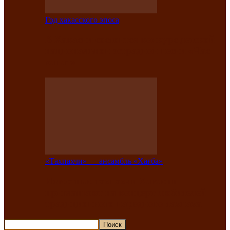
Год хакасского эпоса
В Хакасии состоится конкурс детской
национальной эстрадной песни «Час
ханат»
«Тахпахчи» — ансамбль «Хағба»
Известные тахпахчи Хакасии
приглашают на концерт любителей
традиционного народного тахпаха