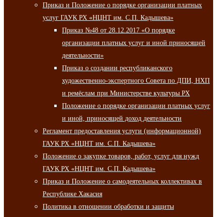
Приказ и Положение о порядке организации платных
услуг ГАУК РХ «НЦНТ им. С.П. Кадышева»
Приказ №48 от 28.12.2017 «О порядке
организации платных услуг и иной приносящей
деятельности»
Приказ о создании республиканского
художественно-экспертного Совета по ДПИ, НХП
и ремёслам при Министерстве культуры РХ
Положение о порядке организации платных услуг
и иной, приносящей доход деятельности
Регламент предоставления услуги (информационной)
ГАУК РХ «НЦНТ им. С.П. Кадышева»
Положение о закупке товаров, работ, услуг для нужд
ГАУК РХ «НЦНТ им. С.П. Кадышева»
Приказ и Положение о самодеятельных коллективах в
Республике Хакасия
Политика в отношении обработки и защиты