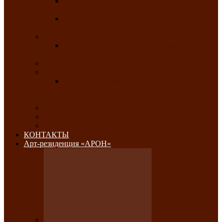
Республиканский конкурс национального
костюма «Алтын чазы»-«Золотая степь»
Республиканский конкурс на лучший
традиционный напиток «Айран пайы»
Июль 2026
Республиканский фестиваль семейного
творчества «Ромашка»
Август 2026
Сентябрь 2026
Республиканская выставка по
изобразительному и ДПИ, НХР и
фотоискусству «Традиции и современность»
Октябрь 2026
Ноябрь 2026
Декабрь 2026
КОНТАКТЫ
Арт-резиденция «АРОН»