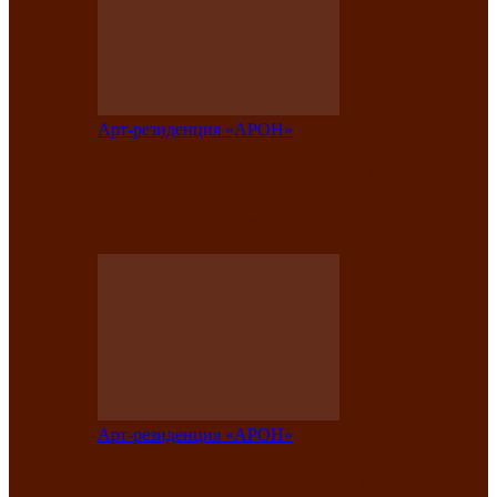
Арт-резиденция «АРОН»
Таланты Хакасии, Тывы и Алтая
представят свою национальную
культуру на фестивале…
Арт-резиденция «АРОН»
Арт-резиденция «АРОН» приглашает