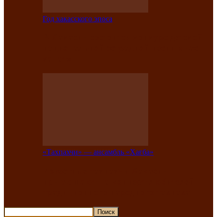
Год хакасского эпоса
В Хакасии состоится конкурс детской
национальной эстрадной песни «Час
ханат»
«Тахпахчи» — ансамбль «Хағба»
Известные тахпахчи Хакасии
приглашают на концерт любителей
традиционного народного тахпаха