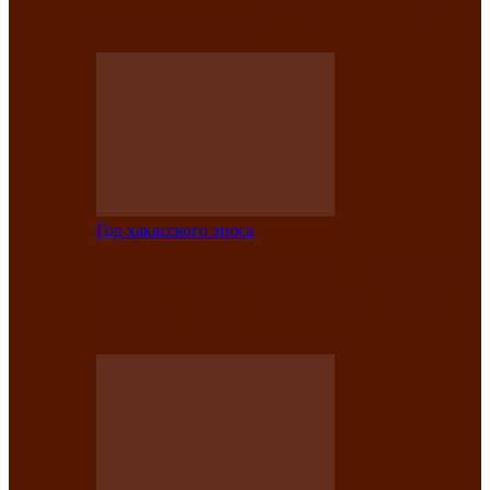
саӊнары-2021»
Год хакасского эпоса
В Центре культуры имени Кадышева
подвели итоги творческого проекта
«Вечера эпосов…