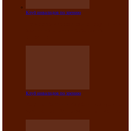
Клуб инвалидов по зрению
На мастер‑классе люди с нарушениями
зрения изготовили бабочек из
синельной…
Клуб инвалидов по зрению
Ко Дню России в Клубе инвалидов по
зрению прошёл праздничный концерт