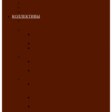
ОКТЯБРЬ-2026
НОЯБРЬ-2026
ДЕКАБРЬ-2026
КОЛЛЕКТИВЫ
РАСПИСАНИЕ ЗАНЯТИЙ ТВОРЧЕСКИХ
КОЛЛЕКТИВОВ НА 2025-2026 ГОДЫ
Хоровые
Народный ансамбль русской песни
«Медуница»
Русский народный хор им. Михаила Шрамко
Народный хор «Родные напевы» Клуба
инвалидов по зрению
Фольклорные
Хакасский народный фольклорный ансамбль
«Чон коглерi»
Хакасская фольклорная студия тахпахчи —
ансамбль «Хағба»
Хореографические
Заслуженный коллектив народного
творчества России детская хореографическая
студия «Айас»
Хакасский народный ансамбль песни и
танца «Жарки»
Заслуженный коллектив народного
творчества Республики Хакасия ансамбль