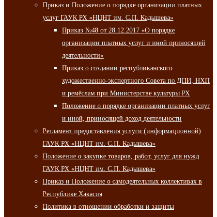
Приказ и Положение о порядке организации платных
услуг ГАУК РХ «НЦНТ им. С.П. Кадышева»
Приказ №48 от 28.12.2017 «О порядке
организации платных услуг и иной приносящей
деятельности»
Приказ о создании республиканского
художественно-экспертного Совета по ДПИ, НХП
и ремёслам при Министерстве культуры РХ
Положение о порядке организации платных услуг
и иной, приносящей доход деятельности
Регламент предоставления услуги (информационной)
ГАУК РХ «НЦНТ им. С.П. Кадышева»
Положение о закупке товаров, работ, услуг для нужд
ГАУК РХ «НЦНТ им. С.П. Кадышева»
Приказ и Положение о самодеятельных коллективах в
Республике Хакасия
Политика в отношении обработки и защиты