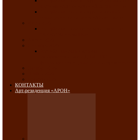
Республиканский конкурс национального
костюма «Алтын чазы»-«Золотая степь»
Республиканский конкурс на лучший
традиционный напиток «Айран пайы»
Июль 2026
Республиканский фестиваль семейного
творчества «Ромашка»
Август 2026
Сентябрь 2026
Республиканская выставка по
изобразительному и ДПИ, НХР и
фотоискусству «Традиции и современность»
Октябрь 2026
Ноябрь 2026
Декабрь 2026
КОНТАКТЫ
Арт-резиденция «АРОН»