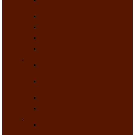
творчества детей ограниченными
возможностями здоровья «Мы всё можем!»
Республиканский фотоконкурс «Салют
Победы»
Республиканский конкурс чтецов «Поэзия
души»
Республиканский конкурс народно-
певческих коллективов «Родные напевы»
Республиканский фестиваль юмора среди
людей с нарушениями зрения «Море смеха»
Май 2026
Республиканский фестиваль творчества
среди людей с нарушениями зрения «Народу
победителю»
Республиканский фестиваль-конкурс
носителей и исполнителей традиционного
музыкального творчества «Айтыс»
Республиканский конкурс героических
сказаний имени С.П. Кадышева
Республиканский конкурс детского
творчества «Вот какое наше детство!»
Июнь 2026
Республиканский конкурс «Чайлаг»-
«Летняя усадьба»