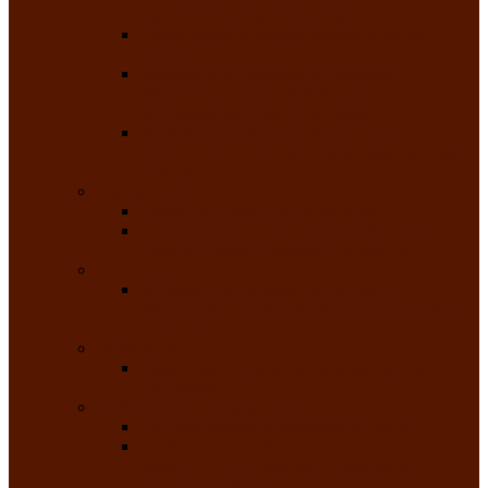
народного танца «Саяночка»
Образцовый ансамбль бального танца
«Тарина»
Заслуженный коллектив народного
творчества Российской Федерации
танцевальная студия «Ынархас»
Заслуженный коллектив народного
творчества России детская эстрадная студия
«Час ханат»
Театральные
Народный театр юного зрителя
Народная театральная студия «Горячие
сердца» Клуба инвалидов по зрению
Театр моды
Заслуженный коллектив народного
творчества Республики Хакасия театр моды
«Алтыр»
Эстрадные
Хакасская народная эстрадная группа
«Хайджи»
Любительские объединения
Республиканский фотоклуб «Саяны»
Любительское объединение по
традиционной культуре «Арба хоор» —
«Колесо времени»