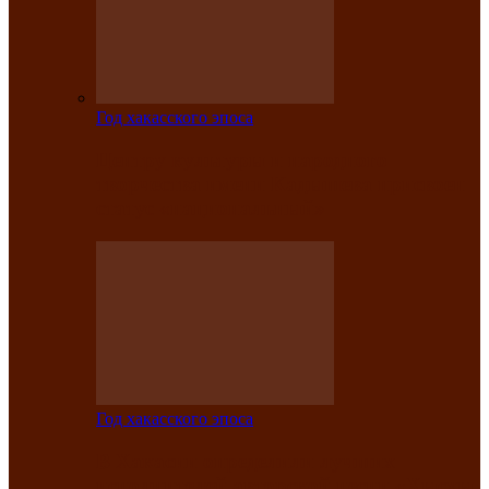
Год хакасского эпоса
Центру культуры и народного
творчества имени Кадышева присвоен
статус «национальный»
Год хакасского эпоса
В Хакасии определили лучших
исполнителей авторской песни «Хысхы