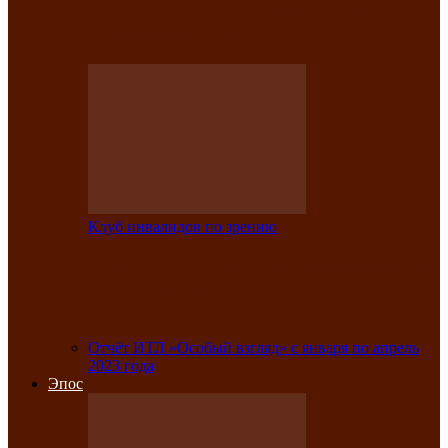
Клубе инвалидов по зрению прошёл 13-
й республиканский…
Клуб инвалидов по зрению
Участники Клуба инвалидов по зрению
заняли призовые места во
Всероссийской…
Отчёт ИТЛ «Особый взгляд» с января по апрель
2023 года
Эпос