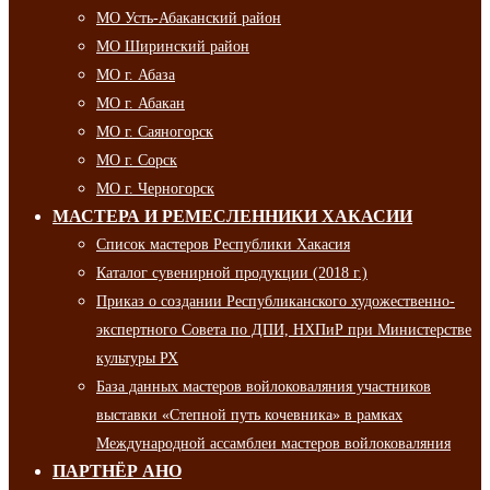
МО Усть-Абаканский район
МО Ширинский район
МО г. Абаза
МО г. Абакан
МО г. Саяногорск
МО г. Сорск
МО г. Черногорск
МАСТЕРА И РЕМЕСЛЕННИКИ ХАКАСИИ
Список мастеров Республики Хакасия
Каталог сувенирной продукции (2018 г.)
Приказ о создании Республиканского художественно-
экспертного Совета по ДПИ, НХПиР при Министерстве
культуры РХ
База данных мастеров войлоковаляния участников
выставки «Степной путь кочевника» в рамках
Международной ассамблеи мастеров войлоковаляния
ПАРТНЁР АНО