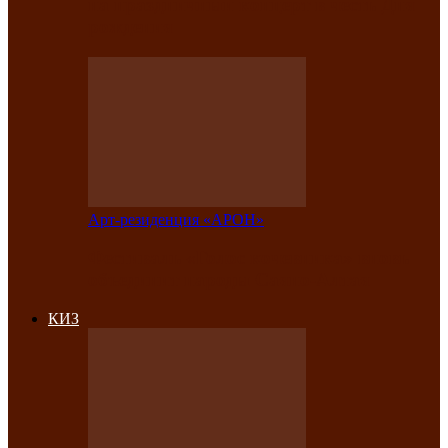
на праздничный концерт в честь Дня
рождения
Арт-резиденция «АРОН»
Фестиваль «Голос кочевника» вновь
объединит народы Саяно-Алтая
КИЗ