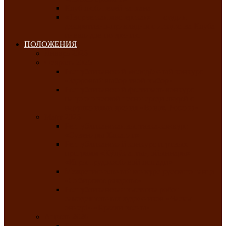
Клуб любителей чатхана
«Творческая мастерская» — студия
декоративно-прикладного искусства Клуба
инвалидов по зрению
ПОЛОЖЕНИЯ
Январь 2026
Февраль 2026
Республиканский молодёжный конкурс
«Здоровый выбор-твой выбор»
Республиканский фестиваль-конкурс
патриотической песни среди людей с
нарушениями зрения «Виват, Россия!»
Март 2026
Республиканская выставка-конкурс
«Сувениры Хакасии»
Республиканский конкурс игровых
программ «Кӱлӱк аттыӊ ойыннары» —
«Игры трудолюбивой лошади»
Межрегиональный конкурс русского танца
«Сибирское раздолье»
Республиканская выставка работ
самодеятельных художников «Часхы
оннерi»-«Краски весны»
Апрель 2026
Республиканская выставка изобразительного