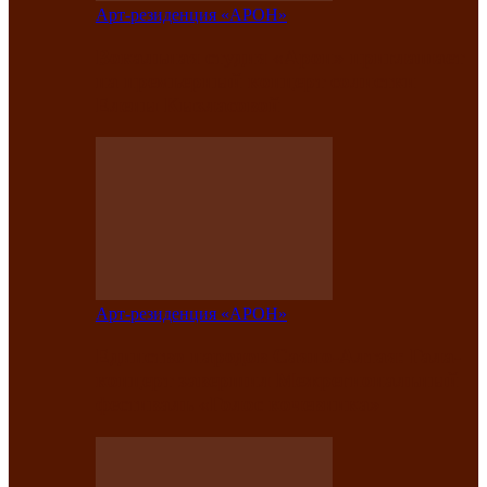
Арт-резиденция «АРОН»
Вокальная студия «Арон» приглашает
на премьерный концерт солистки
Елены Кызласовой
Арт-резиденция «АРОН»
Единство народов Саяно-Алтая: Гала-
концерт завершил Межрегиональный
фестиваль «Голос кочевника»