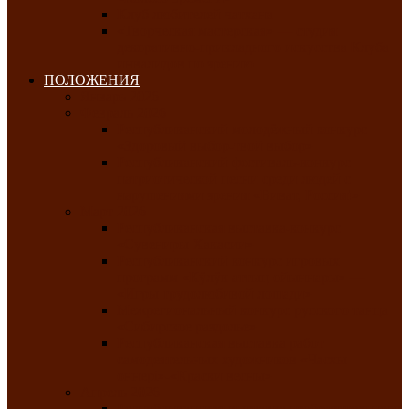
Клуб любителей чатхана
«Творческая мастерская» — студия
декоративно-прикладного искусства Клуба
инвалидов по зрению
ПОЛОЖЕНИЯ
Январь 2026
Февраль 2026
Республиканский молодёжный конкурс
«Здоровый выбор-твой выбор»
Республиканский фестиваль-конкурс
патриотической песни среди людей с
нарушениями зрения «Виват, Россия!»
Март 2026
Республиканская выставка-конкурс
«Сувениры Хакасии»
Республиканский конкурс игровых
программ «Кӱлӱк аттыӊ ойыннары» —
«Игры трудолюбивой лошади»
Межрегиональный конкурс русского танца
«Сибирское раздолье»
Республиканская выставка работ
самодеятельных художников «Часхы
оннерi»-«Краски весны»
Апрель 2026
Республиканская выставка изобразительного