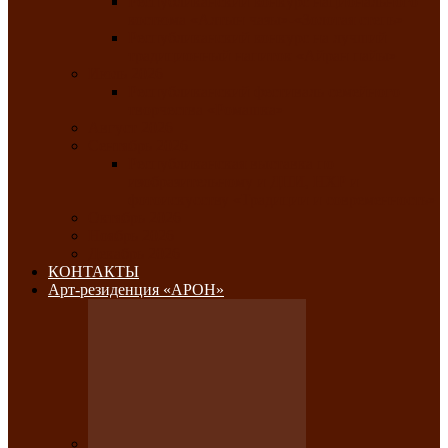
Республиканский конкурс национального
костюма «Алтын чазы»-«Золотая степь»
Республиканский конкурс на лучший
традиционный напиток «Айран пайы»
Июль 2026
Республиканский фестиваль семейного
творчества «Ромашка»
Август 2026
Сентябрь 2026
Республиканская выставка по
изобразительному и ДПИ, НХР и
фотоискусству «Традиции и современность»
Октябрь 2026
Ноябрь 2026
Декабрь 2026
КОНТАКТЫ
Арт-резиденция «АРОН»