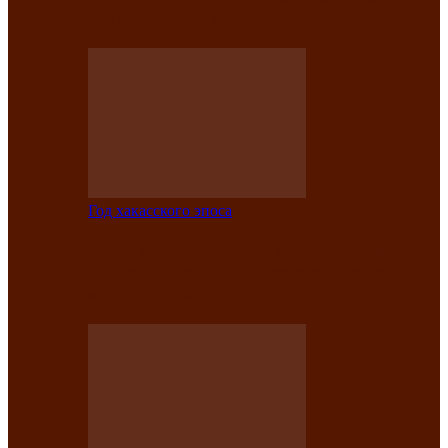
саӊнары-2021»
Год хакасского эпоса
В Центре культуры имени Кадышева
подвели итоги творческого проекта
«Вечера эпосов…