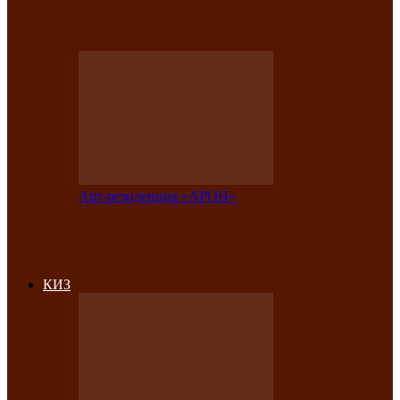
на праздничный концерт в честь Дня
рождения
Арт-резиденция «АРОН»
Фестиваль «Голос кочевника» вновь
объединит народы Саяно-Алтая
КИЗ