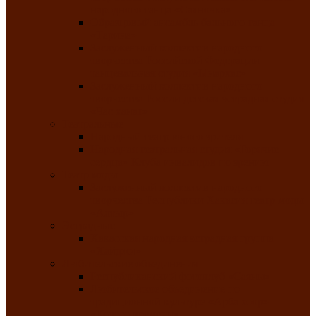
народного танца «Саяночка»
Образцовый ансамбль бального танца
«Тарина»
Заслуженный коллектив народного
творчества Российской Федерации
танцевальная студия «Ынархас»
Заслуженный коллектив народного
творчества России детская эстрадная студия
«Час ханат»
Театральные
Народный театр юного зрителя
Народная театральная студия «Горячие
сердца» Клуба инвалидов по зрению
Театр моды
Заслуженный коллектив народного
творчества Республики Хакасия театр моды
«Алтыр»
Эстрадные
Хакасская народная эстрадная группа
«Хайджи»
Любительские объединения
Республиканский фотоклуб «Саяны»
Любительское объединение по
традиционной культуре «Арба хоор» —
«Колесо времени»