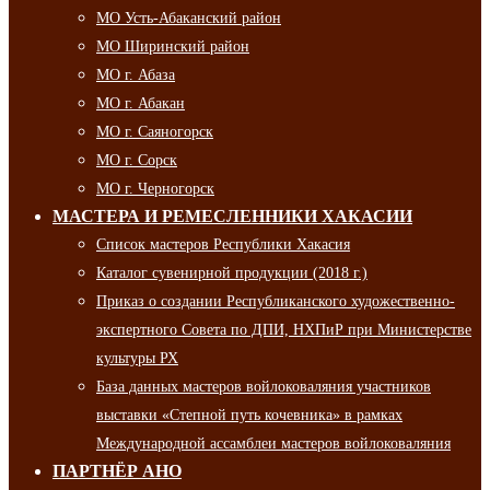
МО Усть-Абаканский район
МО Ширинский район
МО г. Абаза
МО г. Абакан
МО г. Саяногорск
МО г. Сорск
МО г. Черногорск
МАСТЕРА И РЕМЕСЛЕННИКИ ХАКАСИИ
Список мастеров Республики Хакасия
Каталог сувенирной продукции (2018 г.)
Приказ о создании Республиканского художественно-
экспертного Совета по ДПИ, НХПиР при Министерстве
культуры РХ
База данных мастеров войлоковаляния участников
выставки «Степной путь кочевника» в рамках
Международной ассамблеи мастеров войлоковаляния
ПАРТНЁР АНО