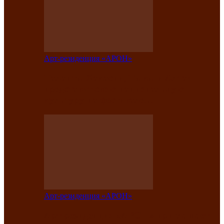
Арт-резиденция «АРОН»
Таланты Хакасии, Тывы и Алтая
представят свою национальную
культуру на фестивале…
Арт-резиденция «АРОН»
Арт-резиденция «АРОН» приглашает