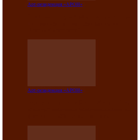
Арт-резиденция «АРОН»
Вокальная студия «Арон» приглашает
на премьерный концерт солистки
Елены Кызласовой
Арт-резиденция «АРОН»
Единство народов Саяно-Алтая: Гала-
концерт завершил Межрегиональный
фестиваль «Голос кочевника»