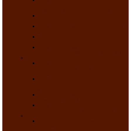
творчества детей ограниченными
возможностями здоровья «Мы всё можем!»
Республиканский фотоконкурс «Салют
Победы»
Республиканский конкурс чтецов «Поэзия
души»
Республиканский конкурс народно-
певческих коллективов «Родные напевы»
Республиканский фестиваль юмора среди
людей с нарушениями зрения «Море смеха»
Май 2026
Республиканский фестиваль творчества
среди людей с нарушениями зрения «Народу
победителю»
Республиканский фестиваль-конкурс
носителей и исполнителей традиционного
музыкального творчества «Айтыс»
Республиканский конкурс героических
сказаний имени С.П. Кадышева
Республиканский конкурс детского
творчества «Вот какое наше детство!»
Июнь 2026
Республиканский конкурс «Чайлаг»-
«Летняя усадьба»