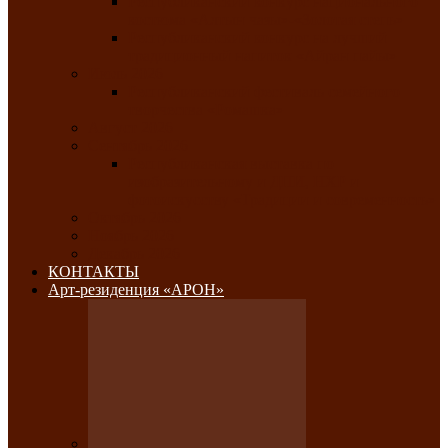
Республиканский конкурс национального
костюма «Алтын чазы»-«Золотая степь»
Республиканский конкурс на лучший
традиционный напиток «Айран пайы»
Июль 2026
Республиканский фестиваль семейного
творчества «Ромашка»
Август 2026
Сентябрь 2026
Республиканская выставка по
изобразительному и ДПИ, НХР и
фотоискусству «Традиции и современность»
Октябрь 2026
Ноябрь 2026
Декабрь 2026
КОНТАКТЫ
Арт-резиденция «АРОН»