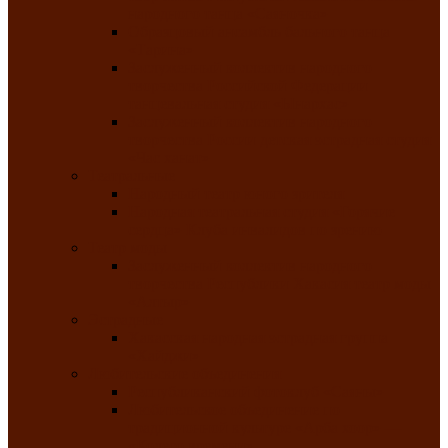
народного танца «Саяночка»
Образцовый ансамбль бального танца
«Тарина»
Заслуженный коллектив народного
творчества Российской Федерации
танцевальная студия «Ынархас»
Заслуженный коллектив народного
творчества России детская эстрадная студия
«Час ханат»
Театральные
Народный театр юного зрителя
Народная театральная студия «Горячие
сердца» Клуба инвалидов по зрению
Театр моды
Заслуженный коллектив народного
творчества Республики Хакасия театр моды
«Алтыр»
Эстрадные
Хакасская народная эстрадная группа
«Хайджи»
Любительские объединения
Республиканский фотоклуб «Саяны»
Любительское объединение по
традиционной культуре «Арба хоор» —
«Колесо времени»