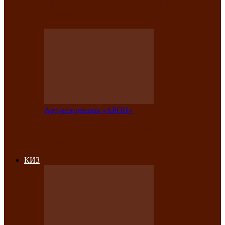
на праздничный концерт в честь Дня
рождения
Арт-резиденция «АРОН»
Фестиваль «Голос кочевника» вновь
объединит народы Саяно-Алтая
КИЗ