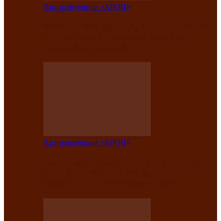
Арт-резиденция «АРОН»
Вокальная студия «Арон» приглашает
на премьерный концерт солистки
Елены Кызласовой
Арт-резиденция «АРОН»
Единство народов Саяно-Алтая: Гала-
концерт завершил Межрегиональный
фестиваль «Голос кочевника»