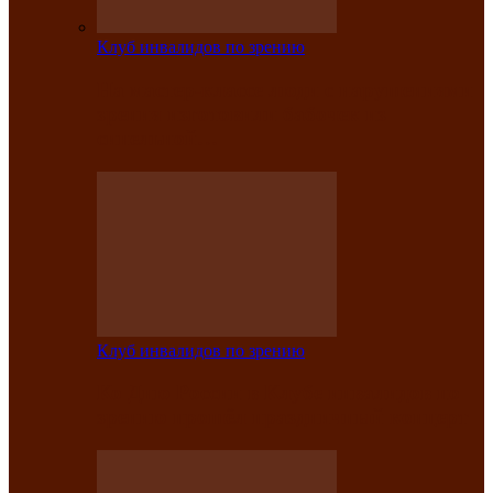
Клуб инвалидов по зрению
На мастер‑классе люди с нарушениями
зрения изготовили бабочек из
синельной…
Клуб инвалидов по зрению
Ко Дню России в Клубе инвалидов по
зрению прошёл праздничный концерт