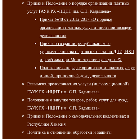
Приказ и Положение о порядке организации платных
услуг ГАУК РХ «НЦНТ им. С.П. Кадышева»
Приказ №48 от 28.12.2017 «О порядке
организации платных услуг и иной приносящей
деятельности»
Приказ о создании республиканского
художественно-экспертного Совета по ДПИ, НХП
и ремёслам при Министерстве культуры РХ
Положение о порядке организации платных услуг
и иной, приносящей доход деятельности
Регламент предоставления услуги (информационной)
ГАУК РХ «НЦНТ им. С.П. Кадышева»
Положение о закупке товаров, работ, услуг для нужд
ГАУК РХ «НЦНТ им. С.П. Кадышева»
Приказ и Положение о самодеятельных коллективах в
Республике Хакасия
Политика в отношении обработки и защиты