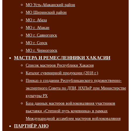
МО Усть-Абаканский район
МО Ширинский район
МО г. Абаза
МО г. Абакан
МО г. Саяногорск
МО г. Сорск
МО г. Черногорск
МАСТЕРА И РЕМЕСЛЕННИКИ ХАКАСИИ
Список мастеров Республики Хакасия
Каталог сувенирной продукции (2018 г.)
Приказ о создании Республиканского художественно-
экспертного Совета по ДПИ, НХПиР при Министерстве
культуры РХ
База данных мастеров войлоковаляния участников
выставки «Степной путь кочевника» в рамках
Международной ассамблеи мастеров войлоковаляния
ПАРТНЁР АНО