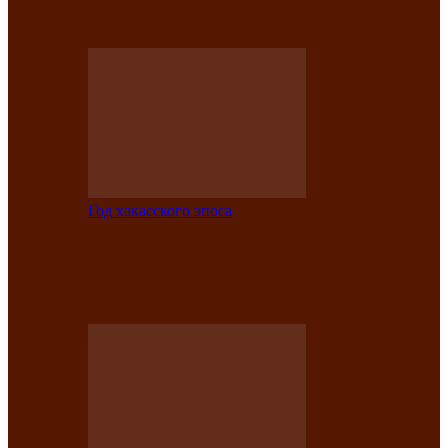
саӊнары-2021»
Год хакасского эпоса
В Центре культуры имени Кадышева
подвели итоги творческого проекта
«Вечера эпосов…