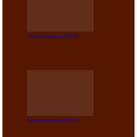
Арт-резиденция «АРОН»
Таланты Хакасии, Тывы и Алтая
представят свою национальную
культуру на фестивале…
Арт-резиденция «АРОН»
Арт-резиденция «АРОН» приглашает