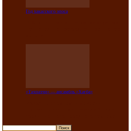
Год хакасского эпоса
В Хакасии состоится конкурс детской
национальной эстрадной песни «Час
ханат»
«Тахпахчи» — ансамбль «Хағба»
Известные тахпахчи Хакасии
приглашают на концерт любителей
традиционного народного тахпаха