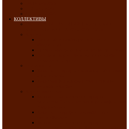
ОКТЯБРЬ-2026
НОЯБРЬ-2026
ДЕКАБРЬ-2026
КОЛЛЕКТИВЫ
РАСПИСАНИЕ ЗАНЯТИЙ ТВОРЧЕСКИХ
КОЛЛЕКТИВОВ НА 2025-2026 ГОДЫ
Хоровые
Народный ансамбль русской песни
«Медуница»
Русский народный хор им. Михаила Шрамко
Народный хор «Родные напевы» Клуба
инвалидов по зрению
Фольклорные
Хакасский народный фольклорный ансамбль
«Чон коглерi»
Хакасская фольклорная студия тахпахчи —
ансамбль «Хағба»
Хореографические
Заслуженный коллектив народного
творчества России детская хореографическая
студия «Айас»
Хакасский народный ансамбль песни и
танца «Жарки»
Заслуженный коллектив народного
творчества Республики Хакасия ансамбль