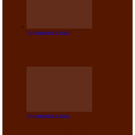
Год хакасского эпоса
Центру культуры и народного
творчества имени Кадышева присвоен
статус «национальный»
Год хакасского эпоса
В Хакасии определили лучших
исполнителей авторской песни «Хысхы