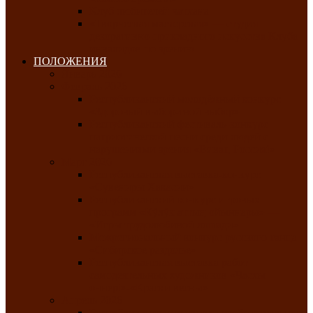
Клуб любителей чатхана
«Творческая мастерская» — студия
декоративно-прикладного искусства Клуба
инвалидов по зрению
ПОЛОЖЕНИЯ
Январь 2026
Февраль 2026
Республиканский молодёжный конкурс
«Здоровый выбор-твой выбор»
Республиканский фестиваль-конкурс
патриотической песни среди людей с
нарушениями зрения «Виват, Россия!»
Март 2026
Республиканская выставка-конкурс
«Сувениры Хакасии»
Республиканский конкурс игровых
программ «Кӱлӱк аттыӊ ойыннары» —
«Игры трудолюбивой лошади»
Межрегиональный конкурс русского танца
«Сибирское раздолье»
Республиканская выставка работ
самодеятельных художников «Часхы
оннерi»-«Краски весны»
Апрель 2026
Республиканская выставка изобразительного