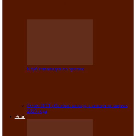
Клубе инвалидов по зрению прошёл 13-
й республиканский…
Клуб инвалидов по зрению
Участники Клуба инвалидов по зрению
заняли призовые места во
Всероссийской…
Отчёт ИТЛ «Особый взгляд» с января по апрель
2023 года
Эпос