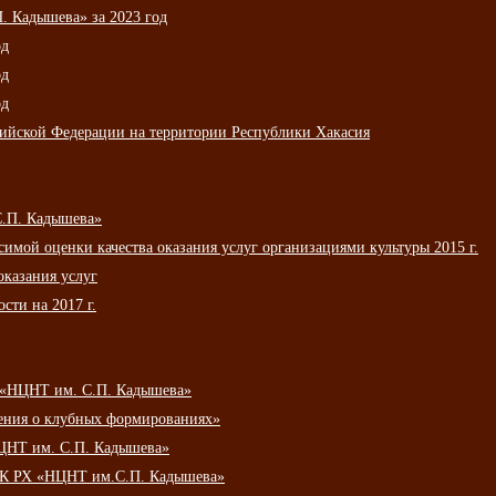
 Кадышева» за 2023 год
од
од
од
сийской Федерации на территории Республики Хакасия
С.П. Кадышева»
мой оценки качества оказания услуг организациями культуры 2015 г.
оказания услуг
сти на 2017 г.
 «НЦНТ им. С.П. Кадышева»
ения о клубных формированиях»
ЦНТ им. С.П. Кадышева»
АУК РХ «НЦНТ им.С.П. Кадышева»