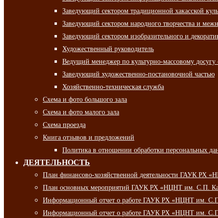
Заведующий сектором традиционной хакасской кул
Заведующий сектором народного творчества и межн
Заведующий сектором изобразительного и декорати
Художественный руководитель
Ведущий менеджер по культурно-массовому досугу 
Заведующий художественно-постановочной частью
Хозяйственно-техническая служба
Схема и фото большого зала
Схема и фото малого зала
Схема проезда
Книга отзывов и предложений
Политика в отношении обработки персональных да
ДЕЯТЕЛЬНОСТЬ
План финансово-хозяйственной деятельности ГАУК РХ «
План основных мероприятий ГАУК РХ «НЦНТ им. С.П. Ка
Информационный отчет о работе ГАУК РХ «НЦНТ им. С.П.
Информационный отчет о работе ГАУК РХ «НЦНТ им. С.П.