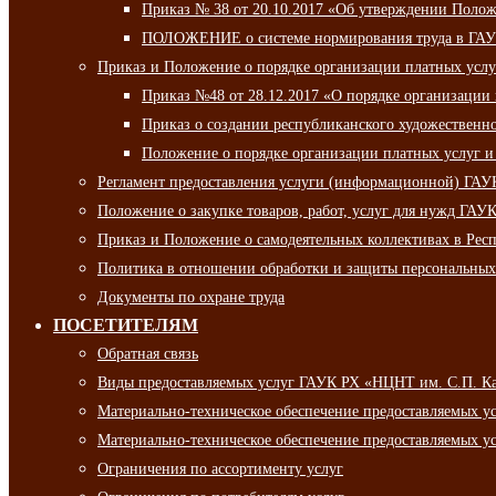
Приказ № 38 от 20.10.2017 «Об утверждении Полож
ПОЛОЖЕНИЕ о системе нормирования труда в ГАУ
Приказ и Положение о порядке организации платных ус
Приказ №48 от 28.12.2017 «О порядке организации
Приказ о создании республиканского художественн
Положение о порядке организации платных услуг и
Регламент предоставления услуги (информационной) ГА
Положение о закупке товаров, работ, услуг для нужд ГА
Приказ и Положение о самодеятельных коллективах в Рес
Политика в отношении обработки и защиты персональны
Документы по охране труда
ПОСЕТИТЕЛЯМ
Обратная связь
Виды предоставляемых услуг ГАУК РХ «НЦНТ им. С.П. К
Материально-техническое обеспечение предоставляемых 
Материально-техническое обеспечение предоставляемых 
Ограничения по ассортименту услуг