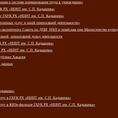
ения о системе нормирования труда в учреждении»
К РХ «НЦНТ им. С.П. Кадышева»
луг ГАУК РХ «НЦНТ им. С.П. Кадышева»
 платных услуг и иной приносящей деятельности»
о-экспертного Совета по ДПИ, НХП и ремёслам при Министерстве культ
 иной, приносящей доход деятельности
УК РХ «НЦНТ им. С.П. Кадышева»
УК РХ «НЦНТ им. С.П. Кадышева»
публике Хакасия
х данных
адышева»
услуг в ГАУК РХ «НЦНТ им. С.П. Кадышева»
услуг в КИЗе-филиале ГАУК РХ «НЦНТ им. С.П. Кадышева»