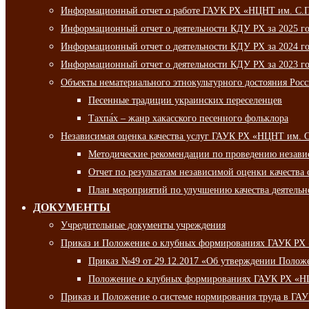
Информационный отчет о работе ГАУК РХ «НЦНТ им. С.П.
Информационный отчет о деятельности КДУ РХ за 2025 г
Информационный отчет о деятельности КДУ РХ за 2024 г
Информационный отчет о деятельности КДУ РХ за 2023 г
Объекты нематериального этнокультурного достояния Рос
Песенные традиции украинских переселенцев
Тахпа́х – жанр хакасского песенного фольклора
Независимая оценка качества услуг ГАУК РХ «НЦНТ им. 
Методические рекомендации по проведению независи
Отчет по результатам независимой оценки качества 
План мероприятий по улучшению качества деятельно
ДОКУМЕНТЫ
Учредительные документы учреждения
Приказ и Положение о клубных формированиях ГАУК РХ
Приказ №49 от 29.12.2017 «Об утверждении Полож
Положение о клубных формированиях ГАУК РХ «Н
Приказ и Положение о системе нормирования труда в Г