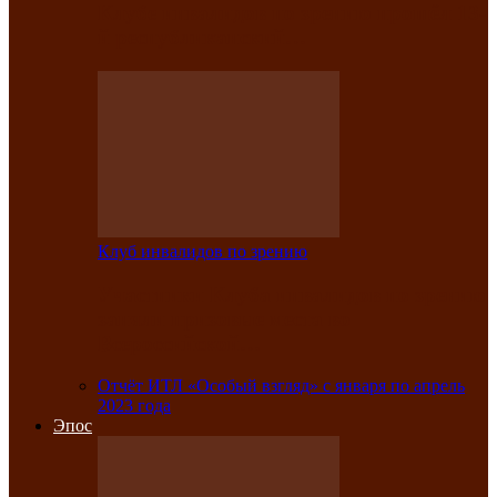
Клубе инвалидов по зрению прошёл 13-
й республиканский…
Клуб инвалидов по зрению
Участники Клуба инвалидов по зрению
заняли призовые места во
Всероссийской…
Отчёт ИТЛ «Особый взгляд» с января по апрель
2023 года
Эпос