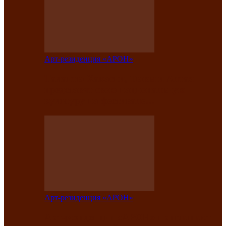
Арт-резиденция «АРОН»
Таланты Хакасии, Тывы и Алтая
представят свою национальную
культуру на фестивале…
Арт-резиденция «АРОН»
Арт-резиденция «АРОН» приглашает