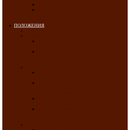
Клуб любителей чатхана
«Творческая мастерская» — студия
декоративно-прикладного искусства Клуба
инвалидов по зрению
ПОЛОЖЕНИЯ
Январь 2026
Февраль 2026
Республиканский молодёжный конкурс
«Здоровый выбор-твой выбор»
Республиканский фестиваль-конкурс
патриотической песни среди людей с
нарушениями зрения «Виват, Россия!»
Март 2026
Республиканская выставка-конкурс
«Сувениры Хакасии»
Республиканский конкурс игровых
программ «Кӱлӱк аттыӊ ойыннары» —
«Игры трудолюбивой лошади»
Межрегиональный конкурс русского танца
«Сибирское раздолье»
Республиканская выставка работ
самодеятельных художников «Часхы
оннерi»-«Краски весны»
Апрель 2026
Республиканская выставка изобразительного