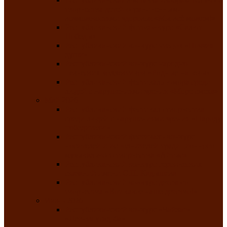
творчества детей ограниченными
возможностями здоровья «Мы всё можем!»
Республиканский фотоконкурс «Салют
Победы»
Республиканский конкурс чтецов «Поэзия
души»
Республиканский конкурс народно-
певческих коллективов «Родные напевы»
Республиканский фестиваль юмора среди
людей с нарушениями зрения «Море смеха»
Май 2026
Республиканский фестиваль творчества
среди людей с нарушениями зрения «Народу
победителю»
Республиканский фестиваль-конкурс
носителей и исполнителей традиционного
музыкального творчества «Айтыс»
Республиканский конкурс героических
сказаний имени С.П. Кадышева
Республиканский конкурс детского
творчества «Вот какое наше детство!»
Июнь 2026
Республиканский конкурс «Чайлаг»-
«Летняя усадьба»