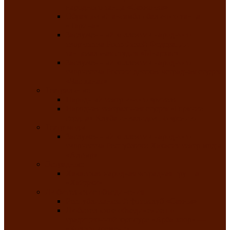
народного танца «Саяночка»
Образцовый ансамбль бального танца
«Тарина»
Заслуженный коллектив народного
творчества Российской Федерации
танцевальная студия «Ынархас»
Заслуженный коллектив народного
творчества России детская эстрадная студия
«Час ханат»
Театральные
Народный театр юного зрителя
Народная театральная студия «Горячие
сердца» Клуба инвалидов по зрению
Театр моды
Заслуженный коллектив народного
творчества Республики Хакасия театр моды
«Алтыр»
Эстрадные
Хакасская народная эстрадная группа
«Хайджи»
Любительские объединения
Республиканский фотоклуб «Саяны»
Любительское объединение по
традиционной культуре «Арба хоор» —
«Колесо времени»