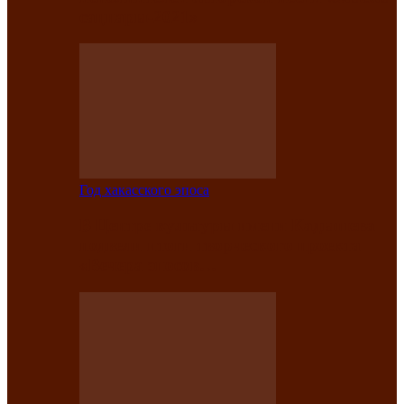
саӊнары-2021»
Год хакасского эпоса
В Центре культуры имени Кадышева
подвели итоги творческого проекта
«Вечера эпосов…