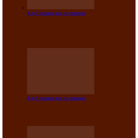
Клуб инвалидов по зрению
На мастер‑классе люди с нарушениями
зрения изготовили бабочек из
синельной…
Клуб инвалидов по зрению
Ко Дню России в Клубе инвалидов по
зрению прошёл праздничный концерт