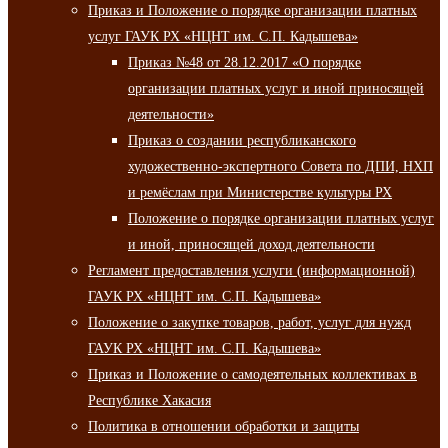
Приказ и Положение о порядке организации платных
услуг ГАУК РХ «НЦНТ им. С.П. Кадышева»
Приказ №48 от 28.12.2017 «О порядке
организации платных услуг и иной приносящей
деятельности»
Приказ о создании республиканского
художественно-экспертного Совета по ДПИ, НХП
и ремёслам при Министерстве культуры РХ
Положение о порядке организации платных услуг
и иной, приносящей доход деятельности
Регламент предоставления услуги (информационной)
ГАУК РХ «НЦНТ им. С.П. Кадышева»
Положение о закупке товаров, работ, услуг для нужд
ГАУК РХ «НЦНТ им. С.П. Кадышева»
Приказ и Положение о самодеятельных коллективах в
Республике Хакасия
Политика в отношении обработки и защиты