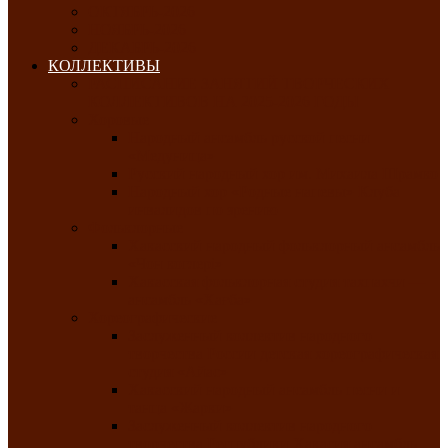
ОКТЯБРЬ-2026
НОЯБРЬ-2026
ДЕКАБРЬ-2026
КОЛЛЕКТИВЫ
РАСПИСАНИЕ ЗАНЯТИЙ ТВОРЧЕСКИХ
КОЛЛЕКТИВОВ НА 2025-2026 ГОДЫ
Хоровые
Народный ансамбль русской песни
«Медуница»
Русский народный хор им. Михаила Шрамко
Народный хор «Родные напевы» Клуба
инвалидов по зрению
Фольклорные
Хакасский народный фольклорный ансамбль
«Чон коглерi»
Хакасская фольклорная студия тахпахчи —
ансамбль «Хағба»
Хореографические
Заслуженный коллектив народного
творчества России детская хореографическая
студия «Айас»
Хакасский народный ансамбль песни и
танца «Жарки»
Заслуженный коллектив народного
творчества Республики Хакасия ансамбль