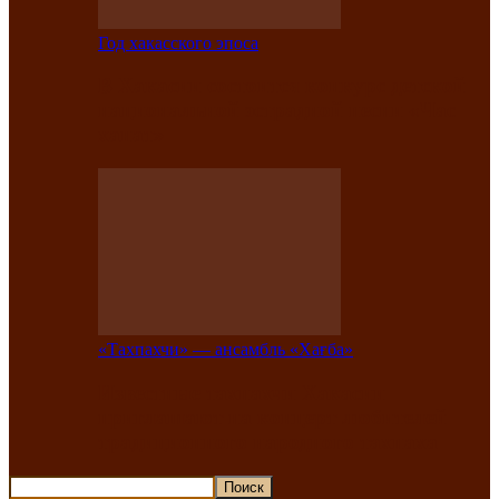
Год хакасского эпоса
В Хакасии состоится конкурс детской
национальной эстрадной песни «Час
ханат»
«Тахпахчи» — ансамбль «Хағба»
Известные тахпахчи Хакасии
приглашают на концерт любителей
традиционного народного тахпаха