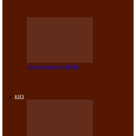
на праздничный концерт в честь Дня
рождения
Арт-резиденция «АРОН»
Фестиваль «Голос кочевника» вновь
объединит народы Саяно-Алтая
КИЗ