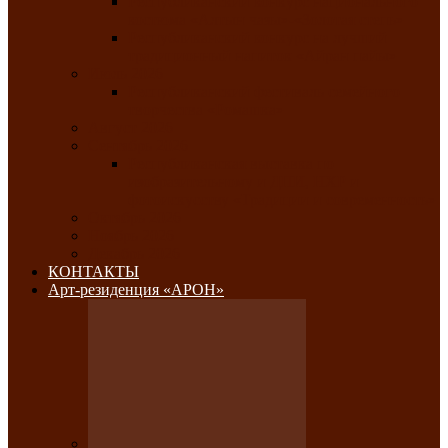
Республиканский конкурс национального
костюма «Алтын чазы»-«Золотая степь»
Республиканский конкурс на лучший
традиционный напиток «Айран пайы»
Июль 2026
Республиканский фестиваль семейного
творчества «Ромашка»
Август 2026
Сентябрь 2026
Республиканская выставка по
изобразительному и ДПИ, НХР и
фотоискусству «Традиции и современность»
Октябрь 2026
Ноябрь 2026
Декабрь 2026
КОНТАКТЫ
Арт-резиденция «АРОН»