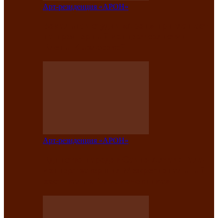
Арт-резиденция «АРОН»
Вокальная студия «Арон» приглашает
на премьерный концерт солистки
Елены Кызласовой
Арт-резиденция «АРОН»
Единство народов Саяно-Алтая: Гала-
концерт завершил Межрегиональный
фестиваль «Голос кочевника»