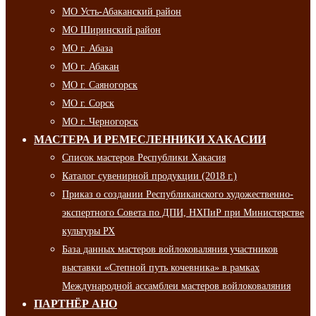
МО Усть-Абаканский район
МО Ширинский район
МО г. Абаза
МО г. Абакан
МО г. Саяногорск
МО г. Сорск
МО г. Черногорск
МАСТЕРА И РЕМЕСЛЕННИКИ ХАКАСИИ
Список мастеров Республики Хакасия
Каталог сувенирной продукции (2018 г.)
Приказ о создании Республиканского художественно-
экспертного Совета по ДПИ, НХПиР при Министерстве
культуры РХ
База данных мастеров войлоковаляния участников
выставки «Степной путь кочевника» в рамках
Международной ассамблеи мастеров войлоковаляния
ПАРТНЁР АНО