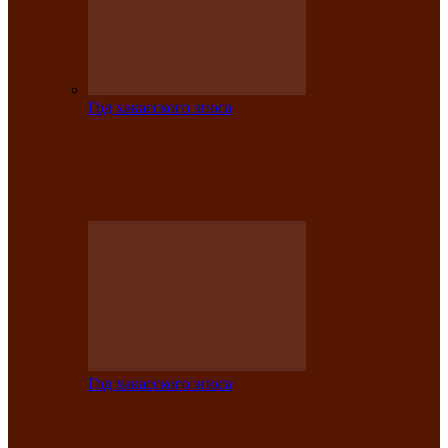
Год хакасского эпоса
Центру культуры и народного
творчества имени Кадышева присвоен
статус «национальный»
Год хакасского эпоса
В Хакасии определили лучших
исполнителей авторской песни «Хысхы