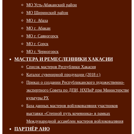
МО Усть-Абаканский район
МО Ширинский район
МО г. Абаза
МО г. Абакан
МО г. Саяногорск
МО г. Сорск
МО г. Черногорск
МАСТЕРА И РЕМЕСЛЕННИКИ ХАКАСИИ
Список мастеров Республики Хакасия
Каталог сувенирной продукции (2018 г.)
Приказ о создании Республиканского художественно-
экспертного Совета по ДПИ, НХПиР при Министерстве
культуры РХ
База данных мастеров войлоковаляния участников
выставки «Степной путь кочевника» в рамках
Международной ассамблеи мастеров войлоковаляния
ПАРТНЁР АНО