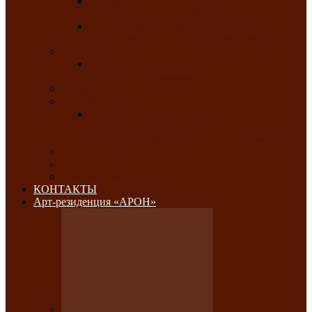
Республиканский конкурс национального
костюма «Алтын чазы»-«Золотая степь»
Республиканский конкурс на лучший
традиционный напиток «Айран пайы»
Июль 2026
Республиканский фестиваль семейного
творчества «Ромашка»
Август 2026
Сентябрь 2026
Республиканская выставка по
изобразительному и ДПИ, НХР и
фотоискусству «Традиции и современность»
Октябрь 2026
Ноябрь 2026
Декабрь 2026
КОНТАКТЫ
Арт-резиденция «АРОН»