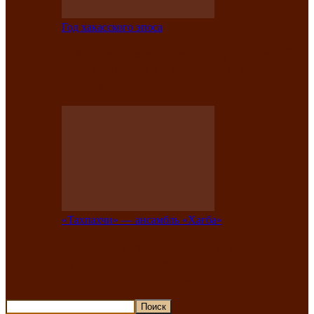
Год хакасского эпоса
В Хакасии состоится конкурс детской
национальной эстрадной песни «Час
ханат»
«Тахпахчи» — ансамбль «Хағба»
Известные тахпахчи Хакасии
приглашают на концерт любителей
традиционного народного тахпаха