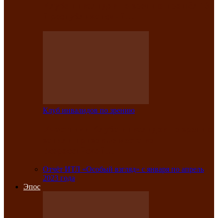
Клубе инвалидов по зрению прошёл 13-
й республиканский…
Клуб инвалидов по зрению
Участники Клуба инвалидов по зрению
заняли призовые места во
Всероссийской…
Отчёт ИТЛ «Особый взгляд» с января по апрель
2023 года
Эпос