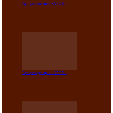
Арт-резиденция «АРОН»
Вокальная студия «Арон» приглашает
на премьерный концерт солистки
Елены Кызласовой
Арт-резиденция «АРОН»
Единство народов Саяно-Алтая: Гала-
концерт завершил Межрегиональный
фестиваль «Голос кочевника»