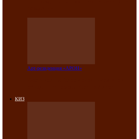
на праздничный концерт в честь Дня
рождения
Арт-резиденция «АРОН»
Фестиваль «Голос кочевника» вновь
объединит народы Саяно-Алтая
КИЗ