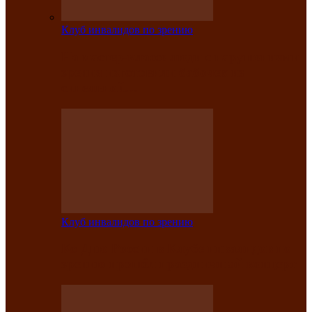
Клуб инвалидов по зрению
На мастер‑классе люди с нарушениями
зрения изготовили бабочек из
синельной…
Клуб инвалидов по зрению
Ко Дню России в Клубе инвалидов по
зрению прошёл праздничный концерт