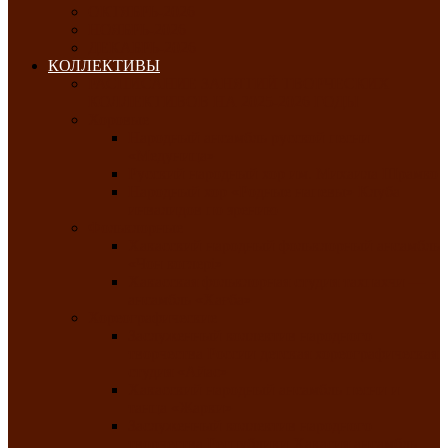
ОКТЯБРЬ-2026
НОЯБРЬ-2026
ДЕКАБРЬ-2026
КОЛЛЕКТИВЫ
РАСПИСАНИЕ ЗАНЯТИЙ ТВОРЧЕСКИХ
КОЛЛЕКТИВОВ НА 2025-2026 ГОДЫ
Хоровые
Народный ансамбль русской песни
«Медуница»
Русский народный хор им. Михаила Шрамко
Народный хор «Родные напевы» Клуба
инвалидов по зрению
Фольклорные
Хакасский народный фольклорный ансамбль
«Чон коглерi»
Хакасская фольклорная студия тахпахчи —
ансамбль «Хағба»
Хореографические
Заслуженный коллектив народного
творчества России детская хореографическая
студия «Айас»
Хакасский народный ансамбль песни и
танца «Жарки»
Заслуженный коллектив народного
творчества Республики Хакасия ансамбль