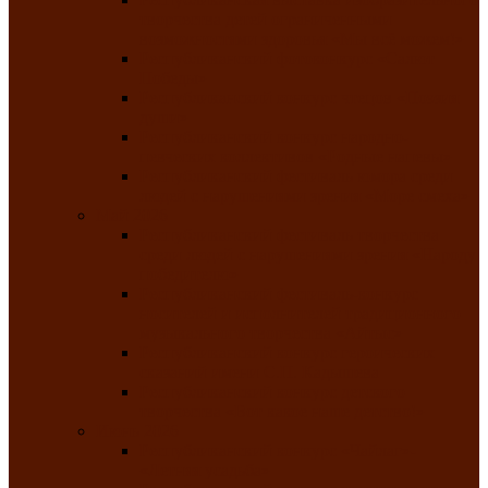
творчества детей ограниченными
возможностями здоровья «Мы всё можем!»
Республиканский фотоконкурс «Салют
Победы»
Республиканский конкурс чтецов «Поэзия
души»
Республиканский конкурс народно-
певческих коллективов «Родные напевы»
Республиканский фестиваль юмора среди
людей с нарушениями зрения «Море смеха»
Май 2026
Республиканский фестиваль творчества
среди людей с нарушениями зрения «Народу
победителю»
Республиканский фестиваль-конкурс
носителей и исполнителей традиционного
музыкального творчества «Айтыс»
Республиканский конкурс героических
сказаний имени С.П. Кадышева
Республиканский конкурс детского
творчества «Вот какое наше детство!»
Июнь 2026
Республиканский конкурс «Чайлаг»-
«Летняя усадьба»