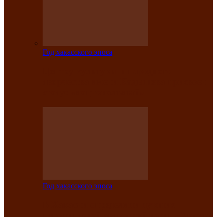
Год хакасского эпоса
Центру культуры и народного
творчества имени Кадышева присвоен
статус «национальный»
Год хакасского эпоса
В Хакасии определили лучших
исполнителей авторской песни «Хысхы