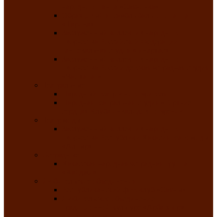
народного танца «Саяночка»
Образцовый ансамбль бального танца
«Тарина»
Заслуженный коллектив народного
творчества Российской Федерации
танцевальная студия «Ынархас»
Заслуженный коллектив народного
творчества России детская эстрадная студия
«Час ханат»
Театральные
Народный театр юного зрителя
Народная театральная студия «Горячие
сердца» Клуба инвалидов по зрению
Театр моды
Заслуженный коллектив народного
творчества Республики Хакасия театр моды
«Алтыр»
Эстрадные
Хакасская народная эстрадная группа
«Хайджи»
Любительские объединения
Республиканский фотоклуб «Саяны»
Любительское объединение по
традиционной культуре «Арба хоор» —
«Колесо времени»