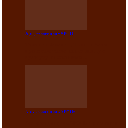
Арт-резиденция «АРОН»
Таланты Хакасии, Тывы и Алтая
представят свою национальную
культуру на фестивале…
Арт-резиденция «АРОН»
Арт-резиденция «АРОН» приглашает