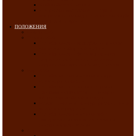
Клуб любителей чатхана
«Творческая мастерская» — студия
декоративно-прикладного искусства Клуба
инвалидов по зрению
ПОЛОЖЕНИЯ
Январь 2026
Февраль 2026
Республиканский молодёжный конкурс
«Здоровый выбор-твой выбор»
Республиканский фестиваль-конкурс
патриотической песни среди людей с
нарушениями зрения «Виват, Россия!»
Март 2026
Республиканская выставка-конкурс
«Сувениры Хакасии»
Республиканский конкурс игровых
программ «Кӱлӱк аттыӊ ойыннары» —
«Игры трудолюбивой лошади»
Межрегиональный конкурс русского танца
«Сибирское раздолье»
Республиканская выставка работ
самодеятельных художников «Часхы
оннерi»-«Краски весны»
Апрель 2026
Республиканская выставка изобразительного