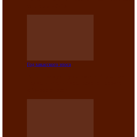
саӊнары-2021»
Год хакасского эпоса
В Центре культуры имени Кадышева
подвели итоги творческого проекта
«Вечера эпосов…