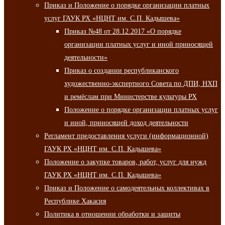
Приказ и Положение о порядке организации платных
услуг ГАУК РХ «НЦНТ им. С.П. Кадышева»
Приказ №48 от 28.12.2017 «О порядке
организации платных услуг и иной приносящей
деятельности»
Приказ о создании республиканского
художественно-экспертного Совета по ДПИ, НХП
и ремёслам при Министерстве культуры РХ
Положение о порядке организации платных услуг
и иной, приносящей доход деятельности
Регламент предоставления услуги (информационной)
ГАУК РХ «НЦНТ им. С.П. Кадышева»
Положение о закупке товаров, работ, услуг для нужд
ГАУК РХ «НЦНТ им. С.П. Кадышева»
Приказ и Положение о самодеятельных коллективах в
Республике Хакасия
Политика в отношении обработки и защиты