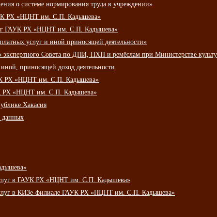
ения о системе нормирования труда в учреждении»
К РХ «НЦНТ им. С.П. Кадышева»
луг ГАУК РХ «НЦНТ им. С.П. Кадышева»
 платных услуг и иной приносящей деятельности»
о-экспертного Совета по ДПИ, НХП и ремёслам при Министерстве культ
 иной, приносящей доход деятельности
УК РХ «НЦНТ им. С.П. Кадышева»
УК РХ «НЦНТ им. С.П. Кадышева»
публике Хакасия
х данных
адышева»
услуг в ГАУК РХ «НЦНТ им. С.П. Кадышева»
услуг в КИЗе-филиале ГАУК РХ «НЦНТ им. С.П. Кадышева»