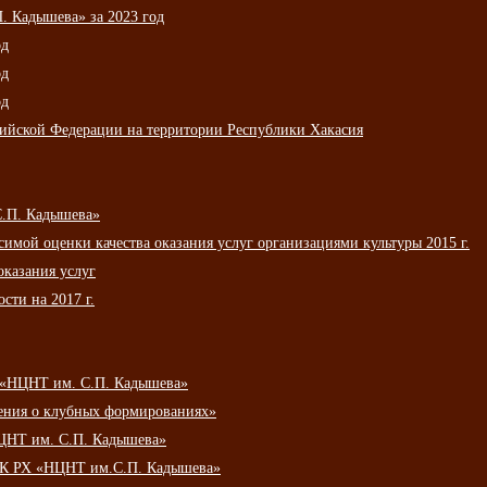
 Кадышева» за 2023 год
од
од
од
сийской Федерации на территории Республики Хакасия
С.П. Кадышева»
мой оценки качества оказания услуг организациями культуры 2015 г.
оказания услуг
сти на 2017 г.
 «НЦНТ им. С.П. Кадышева»
ения о клубных формированиях»
ЦНТ им. С.П. Кадышева»
АУК РХ «НЦНТ им.С.П. Кадышева»