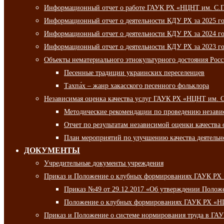
Информационный отчет о работе ГАУК РХ «НЦНТ им. С.П.
Информационный отчет о деятельности КДУ РХ за 2025 г
Информационный отчет о деятельности КДУ РХ за 2024 г
Информационный отчет о деятельности КДУ РХ за 2023 г
Объекты нематериального этнокультурного достояния Рос
Песенные традиции украинских переселенцев
Тахпа́х – жанр хакасского песенного фольклора
Независимая оценка качества услуг ГАУК РХ «НЦНТ им. 
Методические рекомендации по проведению независи
Отчет по результатам независимой оценки качества 
План мероприятий по улучшению качества деятельно
ДОКУМЕНТЫ
Учредительные документы учреждения
Приказ и Положение о клубных формированиях ГАУК РХ
Приказ №49 от 29.12.2017 «Об утверждении Полож
Положение о клубных формированиях ГАУК РХ «Н
Приказ и Положение о системе нормирования труда в Г