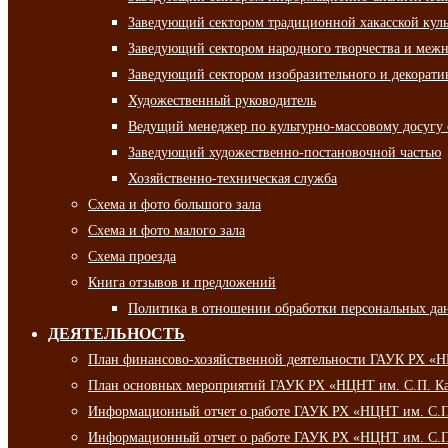
Заведующий сектором традиционной хакасской кул
Заведующий сектором народного творчества и межн
Заведующий сектором изобразительного и декорати
Художественный руководитель
Ведущий менеджер по культурно-массовому досугу 
Заведующий художественно-постановочной частью
Хозяйственно-техническая служба
Схема и фото большого зала
Схема и фото малого зала
Схема проезда
Книга отзывов и предложений
Политика в отношении обработки персональных да
ДЕЯТЕЛЬНОСТЬ
План финансово-хозяйственной деятельности ГАУК РХ «
План основных мероприятий ГАУК РХ «НЦНТ им. С.П. Ка
Информационный отчет о работе ГАУК РХ «НЦНТ им. С.П.
Информационный отчет о работе ГАУК РХ «НЦНТ им. С.П.