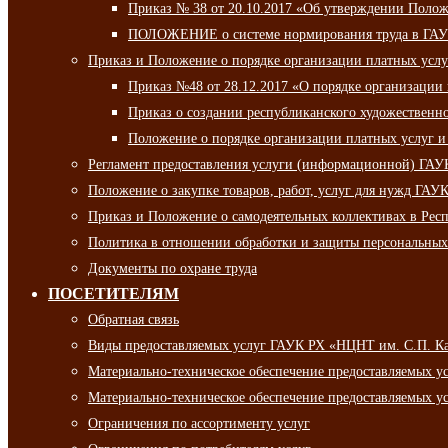
Приказ № 38 от 20.10.2017 «Об утверждении Полож
ПОЛОЖЕНИЕ о системе нормирования труда в ГАУ
Приказ и Положение о порядке организации платных ус
Приказ №48 от 28.12.2017 «О порядке организации
Приказ о создании республиканского художественн
Положение о порядке организации платных услуг и
Регламент предоставления услуги (информационной) ГА
Положение о закупке товаров, работ, услуг для нужд ГА
Приказ и Положение о самодеятельных коллективах в Рес
Политика в отношении обработки и защиты персональны
Документы по охране труда
ПОСЕТИТЕЛЯМ
Обратная связь
Виды предоставляемых услуг ГАУК РХ «НЦНТ им. С.П. К
Материально-техническое обеспечение предоставляемых 
Материально-техническое обеспечение предоставляемых 
Ограничения по ассортименту услуг