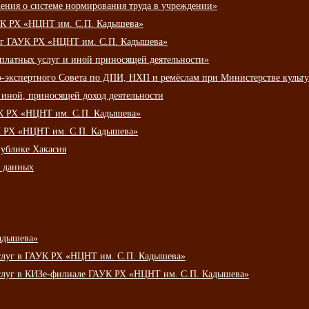
ения о системе нормирования труда в учреждении»
К РХ «НЦНТ им. С.П. Кадышева»
луг ГАУК РХ «НЦНТ им. С.П. Кадышева»
 платных услуг и иной приносящей деятельности»
о-экспертного Совета по ДПИ, НХП и ремёслам при Министерстве культ
 иной, приносящей доход деятельности
УК РХ «НЦНТ им. С.П. Кадышева»
УК РХ «НЦНТ им. С.П. Кадышева»
публике Хакасия
х данных
адышева»
услуг в ГАУК РХ «НЦНТ им. С.П. Кадышева»
услуг в КИЗе-филиале ГАУК РХ «НЦНТ им. С.П. Кадышева»