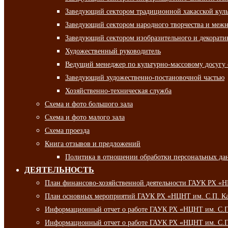
Заведующий сектором традиционной хакасской кул
Заведующий сектором народного творчества и межн
Заведующий сектором изобразительного и декорати
Художественный руководитель
Ведущий менеджер по культурно-массовому досугу 
Заведующий художественно-постановочной частью
Хозяйственно-техническая служба
Схема и фото большого зала
Схема и фото малого зала
Схема проезда
Книга отзывов и предложений
Политика в отношении обработки персональных да
ДЕЯТЕЛЬНОСТЬ
План финансово-хозяйственной деятельности ГАУК РХ «
План основных мероприятий ГАУК РХ «НЦНТ им. С.П. Ка
Информационный отчет о работе ГАУК РХ «НЦНТ им. С.П.
Информационный отчет о работе ГАУК РХ «НЦНТ им. С.П.