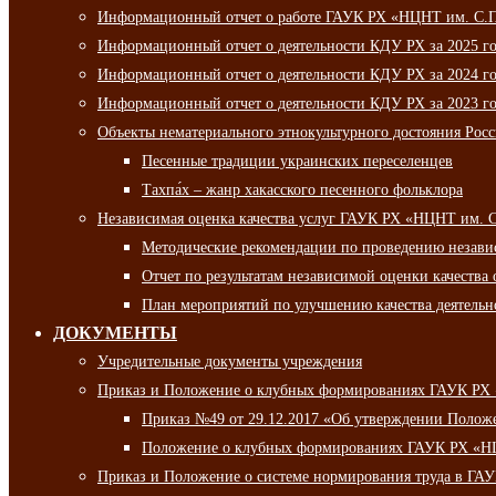
Информационный отчет о работе ГАУК РХ «НЦНТ им. С.П.
Информационный отчет о деятельности КДУ РХ за 2025 г
Информационный отчет о деятельности КДУ РХ за 2024 г
Информационный отчет о деятельности КДУ РХ за 2023 г
Объекты нематериального этнокультурного достояния Рос
Песенные традиции украинских переселенцев
Тахпа́х – жанр хакасского песенного фольклора
Независимая оценка качества услуг ГАУК РХ «НЦНТ им. 
Методические рекомендации по проведению независи
Отчет по результатам независимой оценки качества 
План мероприятий по улучшению качества деятельно
ДОКУМЕНТЫ
Учредительные документы учреждения
Приказ и Положение о клубных формированиях ГАУК РХ
Приказ №49 от 29.12.2017 «Об утверждении Полож
Положение о клубных формированиях ГАУК РХ «Н
Приказ и Положение о системе нормирования труда в Г