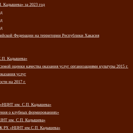
 Кадышева» за 2023 год
од
од
од
сийской Федерации на территории Республики Хакасия
С.П. Кадышева»
мой оценки качества оказания услуг организациями культуры 2015 г.
оказания услуг
сти на 2017 г.
 «НЦНТ им. С.П. Кадышева»
ения о клубных формированиях»
ЦНТ им. С.П. Кадышева»
АУК РХ «НЦНТ им.С.П. Кадышева»