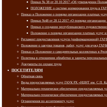
Приказ № 38 от 20.10.2017 «Об утверждении Полож
ПОЛОЖЕНИЕ о системе нормирования труда в ГАУ
Приказ и Положение о порядке организации платных ус
Приказ №48 от 28.12.2017 «О порядке организации
Приказ о создании республиканского художественн
Положение о порядке организации платных услуг и
Регламент предоставления услуги (информационной) ГА
Положение о закупке товаров, работ, услуг для нужд ГА
Приказ и Положение о самодеятельных коллективах в Рес
Политика в отношении обработки и защиты персональны
Документы по охране труда
ПОСЕТИТЕЛЯМ
Обратная связь
Виды предоставляемых услуг ГАУК РХ «НЦНТ им. С.П. К
Материально-техническое обеспечение предоставляемых 
Материально-техническое обеспечение предоставляемых 
Ограничения по ассортименту услуг