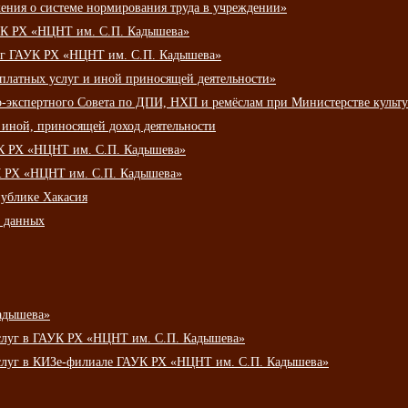
ения о системе нормирования труда в учреждении»
К РХ «НЦНТ им. С.П. Кадышева»
луг ГАУК РХ «НЦНТ им. С.П. Кадышева»
 платных услуг и иной приносящей деятельности»
о-экспертного Совета по ДПИ, НХП и ремёслам при Министерстве культ
 иной, приносящей доход деятельности
УК РХ «НЦНТ им. С.П. Кадышева»
УК РХ «НЦНТ им. С.П. Кадышева»
публике Хакасия
х данных
адышева»
услуг в ГАУК РХ «НЦНТ им. С.П. Кадышева»
услуг в КИЗе-филиале ГАУК РХ «НЦНТ им. С.П. Кадышева»