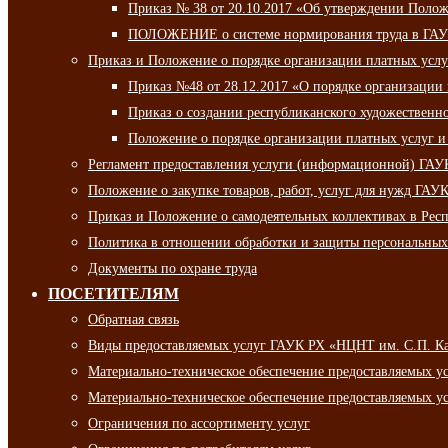
Приказ № 38 от 20.10.2017 «Об утверждении Полож
ПОЛОЖЕНИЕ о системе нормирования труда в ГАУ
Приказ и Положение о порядке организации платных ус
Приказ №48 от 28.12.2017 «О порядке организации
Приказ о создании республиканского художественн
Положение о порядке организации платных услуг и
Регламент предоставления услуги (информационной) ГА
Положение о закупке товаров, работ, услуг для нужд ГА
Приказ и Положение о самодеятельных коллективах в Рес
Политика в отношении обработки и защиты персональны
Документы по охране труда
ПОСЕТИТЕЛЯМ
Обратная связь
Виды предоставляемых услуг ГАУК РХ «НЦНТ им. С.П. К
Материально-техническое обеспечение предоставляемых 
Материально-техническое обеспечение предоставляемых 
Ограничения по ассортименту услуг