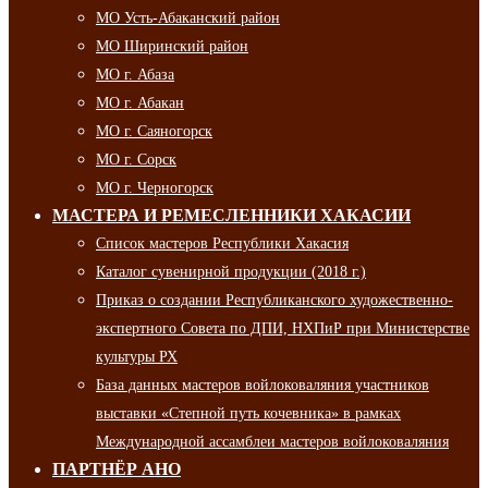
МО Усть-Абаканский район
МО Ширинский район
МО г. Абаза
МО г. Абакан
МО г. Саяногорск
МО г. Сорск
МО г. Черногорск
МАСТЕРА И РЕМЕСЛЕННИКИ ХАКАСИИ
Список мастеров Республики Хакасия
Каталог сувенирной продукции (2018 г.)
Приказ о создании Республиканского художественно-
экспертного Совета по ДПИ, НХПиР при Министерстве
культуры РХ
База данных мастеров войлоковаляния участников
выставки «Степной путь кочевника» в рамках
Международной ассамблеи мастеров войлоковаляния
ПАРТНЁР АНО