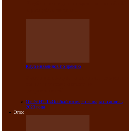
Клубе инвалидов по зрению прошёл 13-
й республиканский…
Клуб инвалидов по зрению
Участники Клуба инвалидов по зрению
заняли призовые места во
Всероссийской…
Отчёт ИТЛ «Особый взгляд» с января по апрель
2023 года
Эпос