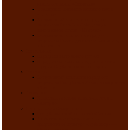
народного танца «Саяночка»
Образцовый ансамбль бального танца
«Тарина»
Заслуженный коллектив народного
творчества Российской Федерации
танцевальная студия «Ынархас»
Заслуженный коллектив народного
творчества России детская эстрадная студия
«Час ханат»
Театральные
Народный театр юного зрителя
Народная театральная студия «Горячие
сердца» Клуба инвалидов по зрению
Театр моды
Заслуженный коллектив народного
творчества Республики Хакасия театр моды
«Алтыр»
Эстрадные
Хакасская народная эстрадная группа
«Хайджи»
Любительские объединения
Республиканский фотоклуб «Саяны»
Любительское объединение по
традиционной культуре «Арба хоор» —
«Колесо времени»