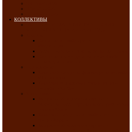
ОКТЯБРЬ-2026
НОЯБРЬ-2026
ДЕКАБРЬ-2026
КОЛЛЕКТИВЫ
РАСПИСАНИЕ ЗАНЯТИЙ ТВОРЧЕСКИХ
КОЛЛЕКТИВОВ НА 2025-2026 ГОДЫ
Хоровые
Народный ансамбль русской песни
«Медуница»
Русский народный хор им. Михаила Шрамко
Народный хор «Родные напевы» Клуба
инвалидов по зрению
Фольклорные
Хакасский народный фольклорный ансамбль
«Чон коглерi»
Хакасская фольклорная студия тахпахчи —
ансамбль «Хағба»
Хореографические
Заслуженный коллектив народного
творчества России детская хореографическая
студия «Айас»
Хакасский народный ансамбль песни и
танца «Жарки»
Заслуженный коллектив народного
творчества Республики Хакасия ансамбль