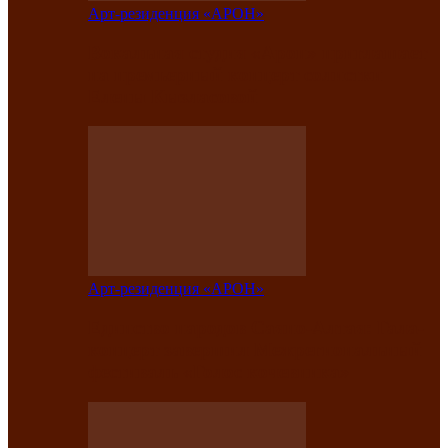
Арт-резиденция «АРОН»
Вокальная студия «Арон» приглашает
на премьерный концерт солистки
Елены Кызласовой
Арт-резиденция «АРОН»
Единство народов Саяно-Алтая: Гала-
концерт завершил Межрегиональный
фестиваль «Голос кочевника»