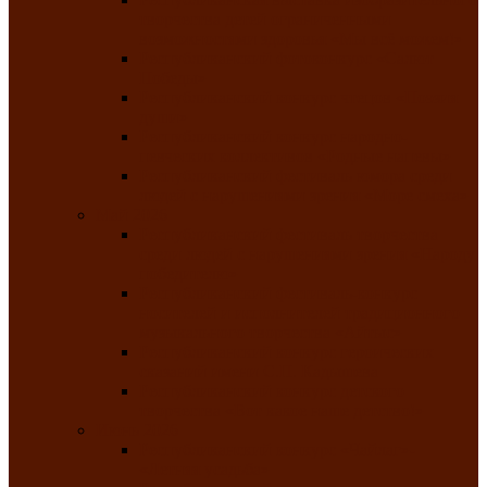
творчества детей ограниченными
возможностями здоровья «Мы всё можем!»
Республиканский фотоконкурс «Салют
Победы»
Республиканский конкурс чтецов «Поэзия
души»
Республиканский конкурс народно-
певческих коллективов «Родные напевы»
Республиканский фестиваль юмора среди
людей с нарушениями зрения «Море смеха»
Май 2026
Республиканский фестиваль творчества
среди людей с нарушениями зрения «Народу
победителю»
Республиканский фестиваль-конкурс
носителей и исполнителей традиционного
музыкального творчества «Айтыс»
Республиканский конкурс героических
сказаний имени С.П. Кадышева
Республиканский конкурс детского
творчества «Вот какое наше детство!»
Июнь 2026
Республиканский конкурс «Чайлаг»-
«Летняя усадьба»