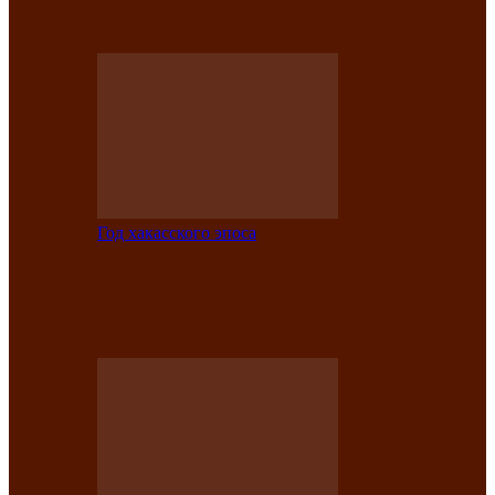
саӊнары-2021»
Год хакасского эпоса
В Центре культуры имени Кадышева
подвели итоги творческого проекта
«Вечера эпосов…