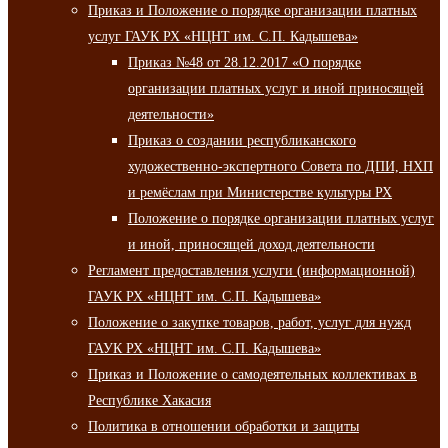
Приказ и Положение о порядке организации платных
услуг ГАУК РХ «НЦНТ им. С.П. Кадышева»
Приказ №48 от 28.12.2017 «О порядке
организации платных услуг и иной приносящей
деятельности»
Приказ о создании республиканского
художественно-экспертного Совета по ДПИ, НХП
и ремёслам при Министерстве культуры РХ
Положение о порядке организации платных услуг
и иной, приносящей доход деятельности
Регламент предоставления услуги (информационной)
ГАУК РХ «НЦНТ им. С.П. Кадышева»
Положение о закупке товаров, работ, услуг для нужд
ГАУК РХ «НЦНТ им. С.П. Кадышева»
Приказ и Положение о самодеятельных коллективах в
Республике Хакасия
Политика в отношении обработки и защиты