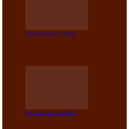
Арт-резиденция «АРОН»
Таланты Хакасии, Тывы и Алтая
представят свою национальную
культуру на фестивале…
Арт-резиденция «АРОН»
Арт-резиденция «АРОН» приглашает