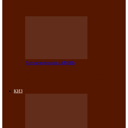
на праздничный концерт в честь Дня
рождения
Арт-резиденция «АРОН»
Фестиваль «Голос кочевника» вновь
объединит народы Саяно-Алтая
КИЗ