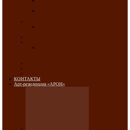
Республиканский конкурс национального
костюма «Алтын чазы»-«Золотая степь»
Республиканский конкурс на лучший
традиционный напиток «Айран пайы»
Июль 2026
Республиканский фестиваль семейного
творчества «Ромашка»
Август 2026
Сентябрь 2026
Республиканская выставка по
изобразительному и ДПИ, НХР и
фотоискусству «Традиции и современность»
Октябрь 2026
Ноябрь 2026
Декабрь 2026
КОНТАКТЫ
Арт-резиденция «АРОН»