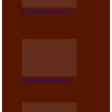
Клуб инвалидов по зрению
На мастер‑классе люди с нарушениями
зрения изготовили бабочек из
синельной…
Клуб инвалидов по зрению
Ко Дню России в Клубе инвалидов по
зрению прошёл праздничный концерт