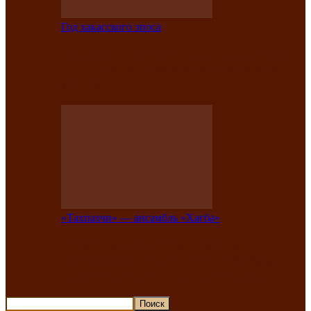
Год хакасского эпоса
В Хакасии состоится конкурс детской
национальной эстрадной песни «Час
ханат»
«Тахпахчи» — ансамбль «Хағба»
Известные тахпахчи Хакасии
приглашают на концерт любителей
традиционного народного тахпаха