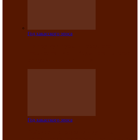
Год хакасского эпоса
Центру культуры и народного
творчества имени Кадышева присвоен
статус «национальный»
Год хакасского эпоса
В Хакасии определили лучших
исполнителей авторской песни «Хысхы