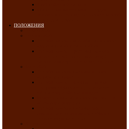
Клуб любителей чатхана
«Творческая мастерская» — студия
декоративно-прикладного искусства Клуба
инвалидов по зрению
ПОЛОЖЕНИЯ
Январь 2026
Февраль 2026
Республиканский молодёжный конкурс
«Здоровый выбор-твой выбор»
Республиканский фестиваль-конкурс
патриотической песни среди людей с
нарушениями зрения «Виват, Россия!»
Март 2026
Республиканская выставка-конкурс
«Сувениры Хакасии»
Республиканский конкурс игровых
программ «Кӱлӱк аттыӊ ойыннары» —
«Игры трудолюбивой лошади»
Межрегиональный конкурс русского танца
«Сибирское раздолье»
Республиканская выставка работ
самодеятельных художников «Часхы
оннерi»-«Краски весны»
Апрель 2026
Республиканская выставка изобразительного