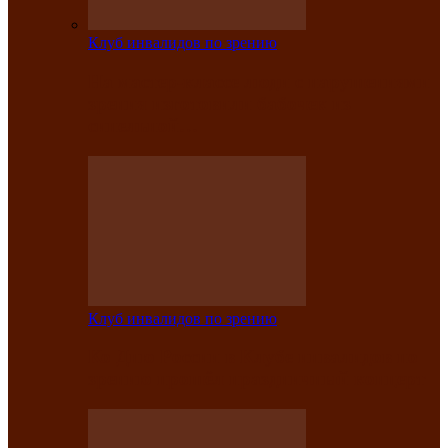
Клуб инвалидов по зрению
На мастер‑классе люди с нарушениями
зрения изготовили бабочек из
синельной…
Клуб инвалидов по зрению
Ко Дню России в Клубе инвалидов по
зрению прошёл праздничный концерт