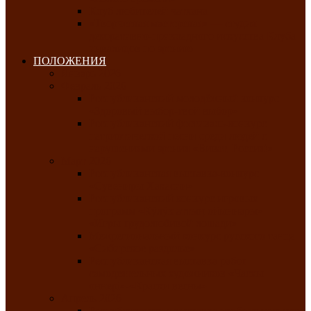
Клуб любителей чатхана
«Творческая мастерская» — студия
декоративно-прикладного искусства Клуба
инвалидов по зрению
ПОЛОЖЕНИЯ
Январь 2026
Февраль 2026
Республиканский молодёжный конкурс
«Здоровый выбор-твой выбор»
Республиканский фестиваль-конкурс
патриотической песни среди людей с
нарушениями зрения «Виват, Россия!»
Март 2026
Республиканская выставка-конкурс
«Сувениры Хакасии»
Республиканский конкурс игровых
программ «Кӱлӱк аттыӊ ойыннары» —
«Игры трудолюбивой лошади»
Межрегиональный конкурс русского танца
«Сибирское раздолье»
Республиканская выставка работ
самодеятельных художников «Часхы
оннерi»-«Краски весны»
Апрель 2026
Республиканская выставка изобразительного