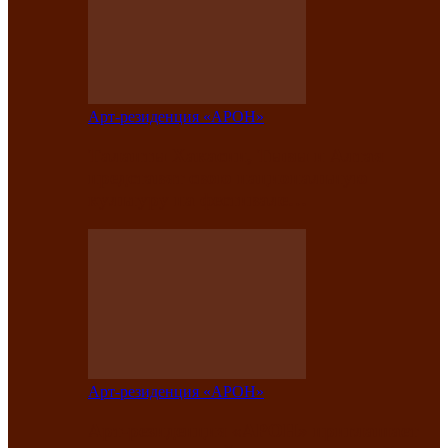
Арт-резиденция «АРОН»
Таланты Хакасии, Тывы и Алтая
представят свою национальную
культуру на фестивале…
Арт-резиденция «АРОН»
Арт-резиденция «АРОН» приглашает