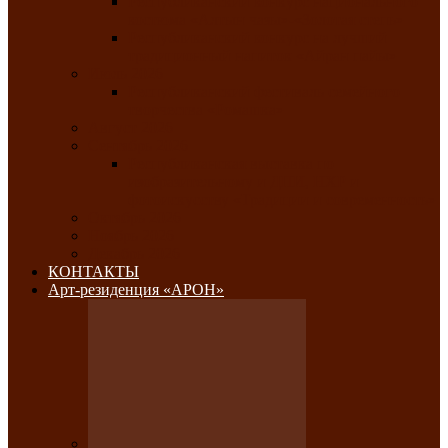
Республиканский конкурс национального
костюма «Алтын чазы»-«Золотая степь»
Республиканский конкурс на лучший
традиционный напиток «Айран пайы»
Июль 2026
Республиканский фестиваль семейного
творчества «Ромашка»
Август 2026
Сентябрь 2026
Республиканская выставка по
изобразительному и ДПИ, НХР и
фотоискусству «Традиции и современность»
Октябрь 2026
Ноябрь 2026
Декабрь 2026
КОНТАКТЫ
Арт-резиденция «АРОН»