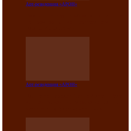
Арт-резиденция «АРОН»
Вокальная студия «Арон» приглашает
на премьерный концерт солистки
Елены Кызласовой
Арт-резиденция «АРОН»
Единство народов Саяно-Алтая: Гала-
концерт завершил Межрегиональный
фестиваль «Голос кочевника»