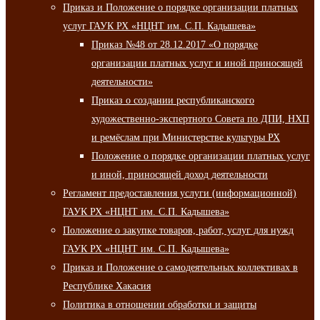
Приказ и Положение о порядке организации платных
услуг ГАУК РХ «НЦНТ им. С.П. Кадышева»
Приказ №48 от 28.12.2017 «О порядке
организации платных услуг и иной приносящей
деятельности»
Приказ о создании республиканского
художественно-экспертного Совета по ДПИ, НХП
и ремёслам при Министерстве культуры РХ
Положение о порядке организации платных услуг
и иной, приносящей доход деятельности
Регламент предоставления услуги (информационной)
ГАУК РХ «НЦНТ им. С.П. Кадышева»
Положение о закупке товаров, работ, услуг для нужд
ГАУК РХ «НЦНТ им. С.П. Кадышева»
Приказ и Положение о самодеятельных коллективах в
Республике Хакасия
Политика в отношении обработки и защиты