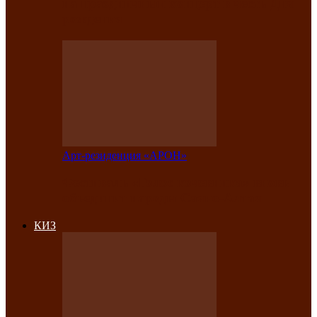
на праздничный концерт в честь Дня
рождения
Арт-резиденция «АРОН»
Фестиваль «Голос кочевника» вновь
объединит народы Саяно-Алтая
КИЗ