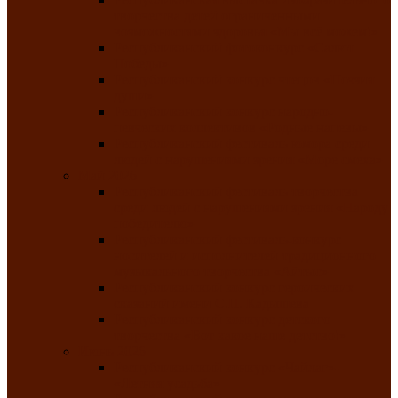
творчества детей ограниченными
возможностями здоровья «Мы всё можем!»
Республиканский фотоконкурс «Салют
Победы»
Республиканский конкурс чтецов «Поэзия
души»
Республиканский конкурс народно-
певческих коллективов «Родные напевы»
Республиканский фестиваль юмора среди
людей с нарушениями зрения «Море смеха»
Май 2026
Республиканский фестиваль творчества
среди людей с нарушениями зрения «Народу
победителю»
Республиканский фестиваль-конкурс
носителей и исполнителей традиционного
музыкального творчества «Айтыс»
Республиканский конкурс героических
сказаний имени С.П. Кадышева
Республиканский конкурс детского
творчества «Вот какое наше детство!»
Июнь 2026
Республиканский конкурс «Чайлаг»-
«Летняя усадьба»