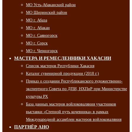
МО Усть-Абаканский район
МО Ширинский район
МО г. Абаза
МО г. Абакан
МО г. Саяногорск
МО г. Сорск
МО г. Черногорск
МАСТЕРА И РЕМЕСЛЕННИКИ ХАКАСИИ
Список мастеров Республики Хакасия
Каталог сувенирной продукции (2018 г.)
Приказ о создании Республиканского художественно-
экспертного Совета по ДПИ, НХПиР при Министерстве
культуры РХ
База данных мастеров войлоковаляния участников
выставки «Степной путь кочевника» в рамках
Международной ассамблеи мастеров войлоковаляния
ПАРТНЁР АНО