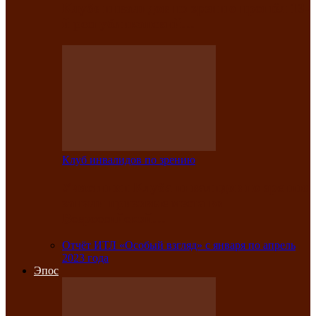
Клубе инвалидов по зрению прошёл 13-
й республиканский…
Клуб инвалидов по зрению
Участники Клуба инвалидов по зрению
заняли призовые места во
Всероссийской…
Отчёт ИТЛ «Особый взгляд» с января по апрель
2023 года
Эпос