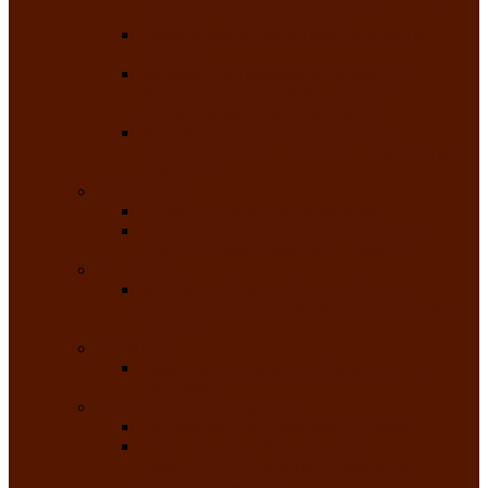
народного танца «Саяночка»
Образцовый ансамбль бального танца
«Тарина»
Заслуженный коллектив народного
творчества Российской Федерации
танцевальная студия «Ынархас»
Заслуженный коллектив народного
творчества России детская эстрадная студия
«Час ханат»
Театральные
Народный театр юного зрителя
Народная театральная студия «Горячие
сердца» Клуба инвалидов по зрению
Театр моды
Заслуженный коллектив народного
творчества Республики Хакасия театр моды
«Алтыр»
Эстрадные
Хакасская народная эстрадная группа
«Хайджи»
Любительские объединения
Республиканский фотоклуб «Саяны»
Любительское объединение по
традиционной культуре «Арба хоор» —
«Колесо времени»