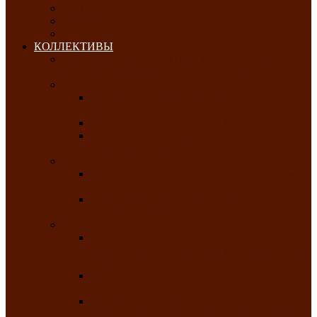
ОКТЯБРЬ-2026
НОЯБРЬ-2026
ДЕКАБРЬ-2026
КОЛЛЕКТИВЫ
РАСПИСАНИЕ ЗАНЯТИЙ ТВОРЧЕСКИХ
КОЛЛЕКТИВОВ НА 2025-2026 ГОДЫ
Хоровые
Народный ансамбль русской песни
«Медуница»
Русский народный хор им. Михаила Шрамко
Народный хор «Родные напевы» Клуба
инвалидов по зрению
Фольклорные
Хакасский народный фольклорный ансамбль
«Чон коглерi»
Хакасская фольклорная студия тахпахчи —
ансамбль «Хағба»
Хореографические
Заслуженный коллектив народного
творчества России детская хореографическая
студия «Айас»
Хакасский народный ансамбль песни и
танца «Жарки»
Заслуженный коллектив народного
творчества Республики Хакасия ансамбль