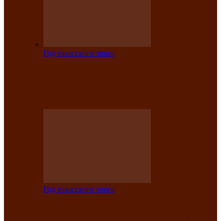
Год хакасского эпоса
Центру культуры и народного
творчества имени Кадышева присвоен
статус «национальный»
Год хакасского эпоса
В Хакасии определили лучших
исполнителей авторской песни «Хысхы