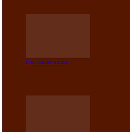
саӊнары-2021»
Год хакасского эпоса
В Центре культуры имени Кадышева
подвели итоги творческого проекта
«Вечера эпосов…