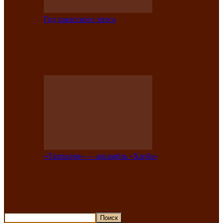
Год хакасского эпоса
В Хакасии состоится конкурс детской
национальной эстрадной песни «Час
ханат»
«Тахпахчи» — ансамбль «Хағба»
Известные тахпахчи Хакасии
приглашают на концерт любителей
традиционного народного тахпаха