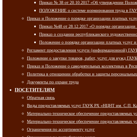
Приказ № 38 от 20.10.2017 «Об утверждении Полож
ПОЛОЖЕНИЕ о системе нормирования труда в ГАУ
Приказ и Положение о порядке организации платных ус
Приказ №48 от 28.12.2017 «О порядке организации
Приказ о создании республиканского художественн
Положение о порядке организации платных услуг и
Регламент предоставления услуги (информационной) ГА
Положение о закупке товаров, работ, услуг для нужд ГА
Приказ и Положение о самодеятельных коллективах в Рес
Политика в отношении обработки и защиты персональны
Документы по охране труда
ПОСЕТИТЕЛЯМ
Обратная связь
Виды предоставляемых услуг ГАУК РХ «НЦНТ им. С.П. К
Материально-техническое обеспечение предоставляемых 
Материально-техническое обеспечение предоставляемых 
Ограничения по ассортименту услуг