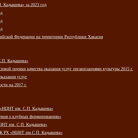
 Кадышева» за 2023 год
од
од
од
сийской Федерации на территории Республики Хакасия
С.П. Кадышева»
мой оценки качества оказания услуг организациями культуры 2015 г.
оказания услуг
сти на 2017 г.
 «НЦНТ им. С.П. Кадышева»
ения о клубных формированиях»
ЦНТ им. С.П. Кадышева»
АУК РХ «НЦНТ им.С.П. Кадышева»