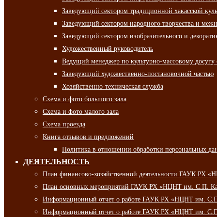
Заведующий сектором традиционной хакасской кул
Заведующий сектором народного творчества и межн
Заведующий сектором изобразительного и декорати
Художественный руководитель
Ведущий менеджер по культурно-массовому досугу 
Заведующий художественно-постановочной частью
Хозяйственно-техническая служба
Схема и фото большого зала
Схема и фото малого зала
Схема проезда
Книга отзывов и предложений
Политика в отношении обработки персональных да
ДЕЯТЕЛЬНОСТЬ
План финансово-хозяйственной деятельности ГАУК РХ «
План основных мероприятий ГАУК РХ «НЦНТ им. С.П. Ка
Информационный отчет о работе ГАУК РХ «НЦНТ им. С.П.
Информационный отчет о работе ГАУК РХ «НЦНТ им. С.П.