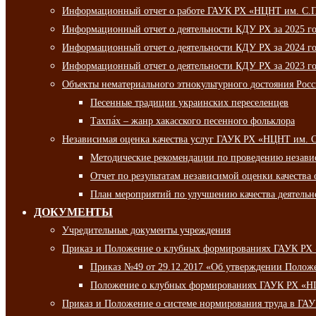
Информационный отчет о работе ГАУК РХ «НЦНТ им. С.П.
Информационный отчет о деятельности КДУ РХ за 2025 г
Информационный отчет о деятельности КДУ РХ за 2024 г
Информационный отчет о деятельности КДУ РХ за 2023 г
Объекты нематериального этнокультурного достояния Рос
Песенные традиции украинских переселенцев
Тахпа́х – жанр хакасского песенного фольклора
Независимая оценка качества услуг ГАУК РХ «НЦНТ им. 
Методические рекомендации по проведению независи
Отчет по результатам независимой оценки качества 
План мероприятий по улучшению качества деятельно
ДОКУМЕНТЫ
Учредительные документы учреждения
Приказ и Положение о клубных формированиях ГАУК РХ
Приказ №49 от 29.12.2017 «Об утверждении Полож
Положение о клубных формированиях ГАУК РХ «Н
Приказ и Положение о системе нормирования труда в Г