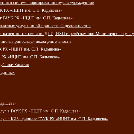
ения о системе нормирования труда в учреждении»
К РХ «НЦНТ им. С.П. Кадышева»
луг ГАУК РХ «НЦНТ им. С.П. Кадышева»
 платных услуг и иной приносящей деятельности»
о-экспертного Совета по ДПИ, НХП и ремёслам при Министерстве культ
 иной, приносящей доход деятельности
УК РХ «НЦНТ им. С.П. Кадышева»
УК РХ «НЦНТ им. С.П. Кадышева»
публике Хакасия
х данных
адышева»
услуг в ГАУК РХ «НЦНТ им. С.П. Кадышева»
услуг в КИЗе-филиале ГАУК РХ «НЦНТ им. С.П. Кадышева»