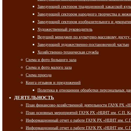
Заведующий сектором традиционной хакасской кул
Заведующий сектором народного творчества и межн
Заведующий сектором изобразительного и декорати
Художественный руководитель
Ведущий менеджер по культурно-массовому досугу 
Заведующий художественно-постановочной частью
Хозяйственно-техническая служба
Схема и фото большого зала
Схема и фото малого зала
Схема проезда
Книга отзывов и предложений
Политика в отношении обработки персональных да
ДЕЯТЕЛЬНОСТЬ
План финансово-хозяйственной деятельности ГАУК РХ «
План основных мероприятий ГАУК РХ «НЦНТ им. С.П. Ка
Информационный отчет о работе ГАУК РХ «НЦНТ им. С.П.
Информационный отчет о работе ГАУК РХ «НЦНТ им. С.П.