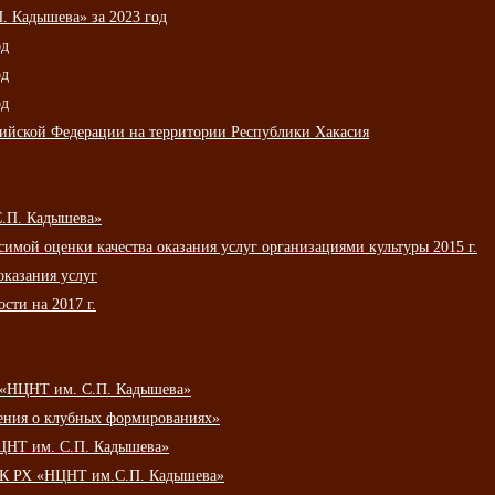
 Кадышева» за 2023 год
од
од
од
сийской Федерации на территории Республики Хакасия
С.П. Кадышева»
мой оценки качества оказания услуг организациями культуры 2015 г.
оказания услуг
сти на 2017 г.
 «НЦНТ им. С.П. Кадышева»
ения о клубных формированиях»
ЦНТ им. С.П. Кадышева»
АУК РХ «НЦНТ им.С.П. Кадышева»