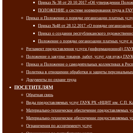
Приказ № 38 от 20.10.2017 «Об утверждении Полож
ПОЛОЖЕНИЕ о системе нормирования труда в ГАУ
Приказ и Положение о порядке организации платных ус
Приказ №48 от 28.12.2017 «О порядке организации
Приказ о создании республиканского художественн
Положение о порядке организации платных услуг и
Регламент предоставления услуги (информационной) ГА
Положение о закупке товаров, работ, услуг для нужд ГА
Приказ и Положение о самодеятельных коллективах в Рес
Политика в отношении обработки и защиты персональны
Документы по охране труда
ПОСЕТИТЕЛЯМ
Обратная связь
Виды предоставляемых услуг ГАУК РХ «НЦНТ им. С.П. К
Материально-техническое обеспечение предоставляемых 
Материально-техническое обеспечение предоставляемых 
Ограничения по ассортименту услуг