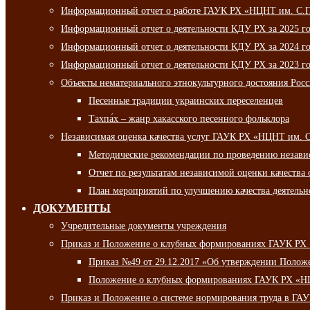
Информационный отчет о работе ГАУК РХ «НЦНТ им. С.П.
Информационный отчет о деятельности КДУ РХ за 2025 г
Информационный отчет о деятельности КДУ РХ за 2024 г
Информационный отчет о деятельности КДУ РХ за 2023 г
Объекты нематериального этнокультурного достояния Рос
Песенные традиции украинских переселенцев
Тахпа́х – жанр хакасского песенного фольклора
Независимая оценка качества услуг ГАУК РХ «НЦНТ им. 
Методические рекомендации по проведению независи
Отчет по результатам независимой оценки качества 
План мероприятий по улучшению качества деятельно
ДОКУМЕНТЫ
Учредительные документы учреждения
Приказ и Положение о клубных формированиях ГАУК РХ
Приказ №49 от 29.12.2017 «Об утверждении Полож
Положение о клубных формированиях ГАУК РХ «Н
Приказ и Положение о системе нормирования труда в Г