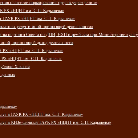
ения о системе нормирования труда в учреждении»
К РХ «НЦНТ им. С.П. Кадышева»
луг ГАУК РХ «НЦНТ им. С.П. Кадышева»
 платных услуг и иной приносящей деятельности»
о-экспертного Совета по ДПИ, НХП и ремёслам при Министерстве культ
 иной, приносящей доход деятельности
УК РХ «НЦНТ им. С.П. Кадышева»
УК РХ «НЦНТ им. С.П. Кадышева»
публике Хакасия
х данных
адышева»
услуг в ГАУК РХ «НЦНТ им. С.П. Кадышева»
услуг в КИЗе-филиале ГАУК РХ «НЦНТ им. С.П. Кадышева»