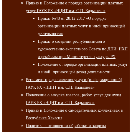
Приказ и Положение о порядке организации платных
услуг ГАУК РХ «НЦНТ им. С.П. Кадышева»
Приказ №48 от 28.12.2017 «О порядке
организации платных услуг и иной приносящей
деятельности»
Приказ о создании республиканского
художественно-экспертного Совета по ДПИ, НХП
и ремёслам при Министерстве культуры РХ
Положение о порядке организации платных услуг
и иной, приносящей доход деятельности
Регламент предоставления услуги (информационной)
ГАУК РХ «НЦНТ им. С.П. Кадышева»
Положение о закупке товаров, работ, услуг для нужд
ГАУК РХ «НЦНТ им. С.П. Кадышева»
Приказ и Положение о самодеятельных коллективах в
Республике Хакасия
Политика в отношении обработки и защиты