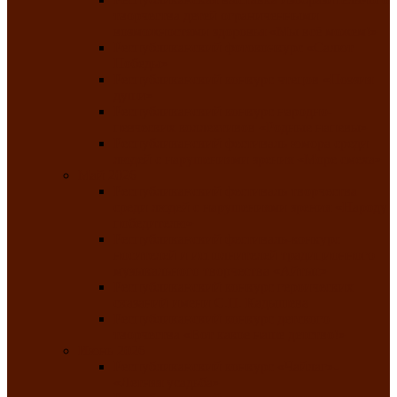
творчества детей ограниченными
возможностями здоровья «Мы всё можем!»
Республиканский фотоконкурс «Салют
Победы»
Республиканский конкурс чтецов «Поэзия
души»
Республиканский конкурс народно-
певческих коллективов «Родные напевы»
Республиканский фестиваль юмора среди
людей с нарушениями зрения «Море смеха»
Май 2026
Республиканский фестиваль творчества
среди людей с нарушениями зрения «Народу
победителю»
Республиканский фестиваль-конкурс
носителей и исполнителей традиционного
музыкального творчества «Айтыс»
Республиканский конкурс героических
сказаний имени С.П. Кадышева
Республиканский конкурс детского
творчества «Вот какое наше детство!»
Июнь 2026
Республиканский конкурс «Чайлаг»-
«Летняя усадьба»