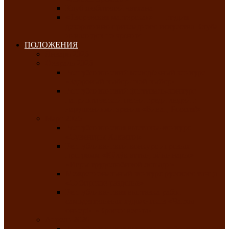
Клуб любителей чатхана
«Творческая мастерская» — студия
декоративно-прикладного искусства Клуба
инвалидов по зрению
ПОЛОЖЕНИЯ
Январь 2026
Февраль 2026
Республиканский молодёжный конкурс
«Здоровый выбор-твой выбор»
Республиканский фестиваль-конкурс
патриотической песни среди людей с
нарушениями зрения «Виват, Россия!»
Март 2026
Республиканская выставка-конкурс
«Сувениры Хакасии»
Республиканский конкурс игровых
программ «Кӱлӱк аттыӊ ойыннары» —
«Игры трудолюбивой лошади»
Межрегиональный конкурс русского танца
«Сибирское раздолье»
Республиканская выставка работ
самодеятельных художников «Часхы
оннерi»-«Краски весны»
Апрель 2026
Республиканская выставка изобразительного