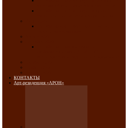
Республиканский конкурс национального
костюма «Алтын чазы»-«Золотая степь»
Республиканский конкурс на лучший
традиционный напиток «Айран пайы»
Июль 2026
Республиканский фестиваль семейного
творчества «Ромашка»
Август 2026
Сентябрь 2026
Республиканская выставка по
изобразительному и ДПИ, НХР и
фотоискусству «Традиции и современность»
Октябрь 2026
Ноябрь 2026
Декабрь 2026
КОНТАКТЫ
Арт-резиденция «АРОН»