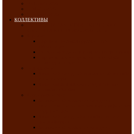
ОКТЯБРЬ-2026
НОЯБРЬ-2026
ДЕКАБРЬ-2026
КОЛЛЕКТИВЫ
РАСПИСАНИЕ ЗАНЯТИЙ ТВОРЧЕСКИХ
КОЛЛЕКТИВОВ НА 2025-2026 ГОДЫ
Хоровые
Народный ансамбль русской песни
«Медуница»
Русский народный хор им. Михаила Шрамко
Народный хор «Родные напевы» Клуба
инвалидов по зрению
Фольклорные
Хакасский народный фольклорный ансамбль
«Чон коглерi»
Хакасская фольклорная студия тахпахчи —
ансамбль «Хағба»
Хореографические
Заслуженный коллектив народного
творчества России детская хореографическая
студия «Айас»
Хакасский народный ансамбль песни и
танца «Жарки»
Заслуженный коллектив народного
творчества Республики Хакасия ансамбль