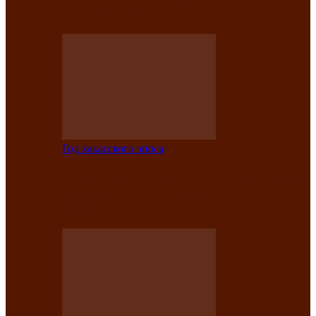
саӊнары-2021»
Год хакасского эпоса
В Центре культуры имени Кадышева
подвели итоги творческого проекта
«Вечера эпосов…