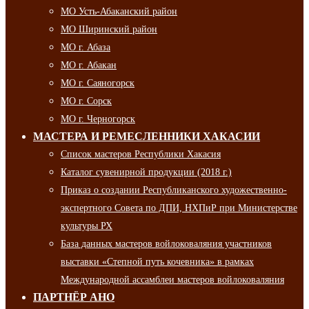
МО Усть-Абаканский район
МО Ширинский район
МО г. Абаза
МО г. Абакан
МО г. Саяногорск
МО г. Сорск
МО г. Черногорск
МАСТЕРА И РЕМЕСЛЕННИКИ ХАКАСИИ
Список мастеров Республики Хакасия
Каталог сувенирной продукции (2018 г.)
Приказ о создании Республиканского художественно-
экспертного Совета по ДПИ, НХПиР при Министерстве
культуры РХ
База данных мастеров войлоковаляния участников
выставки «Степной путь кочевника» в рамках
Международной ассамблеи мастеров войлоковаляния
ПАРТНЁР АНО