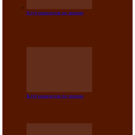
Клуб инвалидов по зрению
На мастер‑классе люди с нарушениями
зрения изготовили бабочек из
синельной…
Клуб инвалидов по зрению
Ко Дню России в Клубе инвалидов по
зрению прошёл праздничный концерт