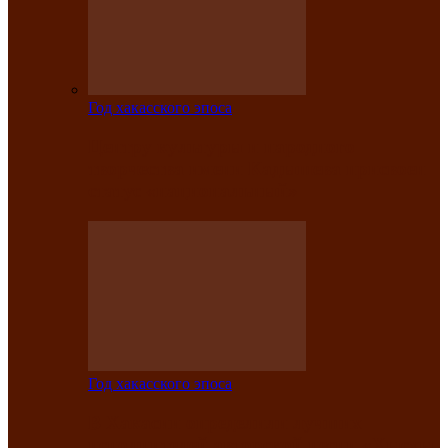
Год хакасского эпоса
Центру культуры и народного
творчества имени Кадышева присвоен
статус «национальный»
Год хакасского эпоса
В Хакасии определили лучших
исполнителей авторской песни «Хысхы