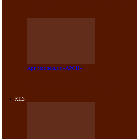
на праздничный концерт в честь Дня
рождения
Арт-резиденция «АРОН»
Фестиваль «Голос кочевника» вновь
объединит народы Саяно-Алтая
КИЗ