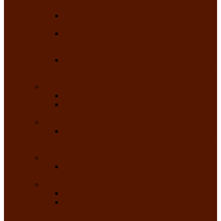
народного танца «Саяночка»
Образцовый ансамбль бального танца
«Тарина»
Заслуженный коллектив народного
творчества Российской Федерации
танцевальная студия «Ынархас»
Заслуженный коллектив народного
творчества России детская эстрадная студия
«Час ханат»
Театральные
Народный театр юного зрителя
Народная театральная студия «Горячие
сердца» Клуба инвалидов по зрению
Театр моды
Заслуженный коллектив народного
творчества Республики Хакасия театр моды
«Алтыр»
Эстрадные
Хакасская народная эстрадная группа
«Хайджи»
Любительские объединения
Республиканский фотоклуб «Саяны»
Любительское объединение по
традиционной культуре «Арба хоор» —
«Колесо времени»