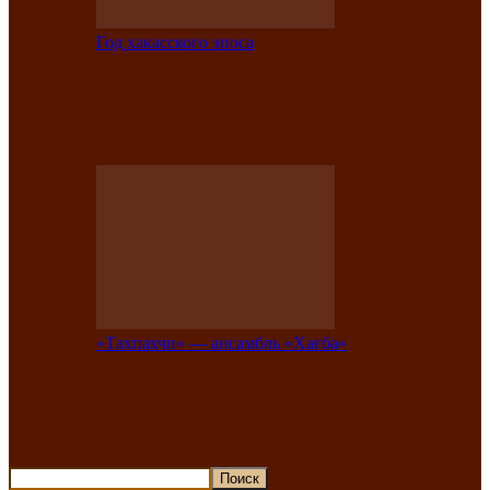
Год хакасского эпоса
В Хакасии состоится конкурс детской
национальной эстрадной песни «Час
ханат»
«Тахпахчи» — ансамбль «Хағба»
Известные тахпахчи Хакасии
приглашают на концерт любителей
традиционного народного тахпаха