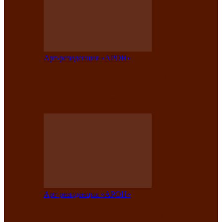
Арт-резиденция «АРОН»
Таланты Хакасии, Тывы и Алтая
представят свою национальную
культуру на фестивале…
Арт-резиденция «АРОН»
Арт-резиденция «АРОН» приглашает