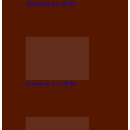
Арт-резиденция «АРОН»
Вокальная студия «Арон» приглашает
на премьерный концерт солистки
Елены Кызласовой
Арт-резиденция «АРОН»
Единство народов Саяно-Алтая: Гала-
концерт завершил Межрегиональный
фестиваль «Голос кочевника»