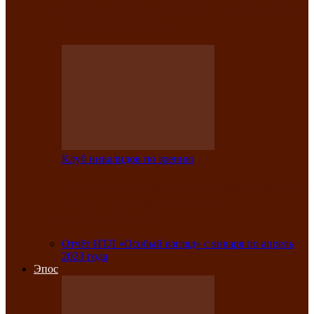
Клубе инвалидов по зрению прошёл 13-
й республиканский…
Клуб инвалидов по зрению
Участники Клуба инвалидов по зрению
заняли призовые места во
Всероссийской…
Отчёт ИТЛ «Особый взгляд» с января по апрель
2023 года
Эпос