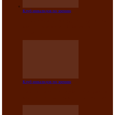
Клуб инвалидов по зрению
На мастер‑классе люди с нарушениями
зрения изготовили бабочек из
синельной…
Клуб инвалидов по зрению
Ко Дню России в Клубе инвалидов по
зрению прошёл праздничный концерт