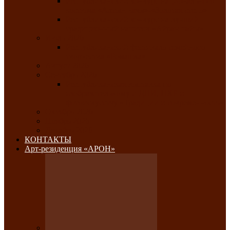
Республиканский конкурс национального
костюма «Алтын чазы»-«Золотая степь»
Республиканский конкурс на лучший
традиционный напиток «Айран пайы»
Июль 2026
Республиканский фестиваль семейного
творчества «Ромашка»
Август 2026
Сентябрь 2026
Республиканская выставка по
изобразительному и ДПИ, НХР и
фотоискусству «Традиции и современность»
Октябрь 2026
Ноябрь 2026
Декабрь 2026
КОНТАКТЫ
Арт-резиденция «АРОН»