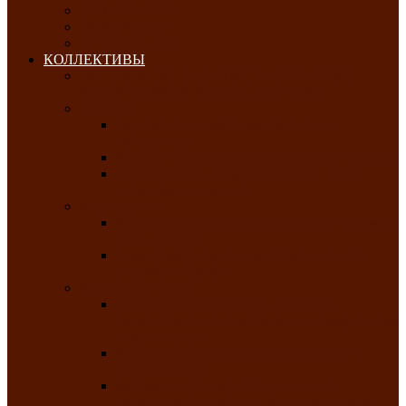
ОКТЯБРЬ-2026
НОЯБРЬ-2026
ДЕКАБРЬ-2026
КОЛЛЕКТИВЫ
РАСПИСАНИЕ ЗАНЯТИЙ ТВОРЧЕСКИХ
КОЛЛЕКТИВОВ НА 2025-2026 ГОДЫ
Хоровые
Народный ансамбль русской песни
«Медуница»
Русский народный хор им. Михаила Шрамко
Народный хор «Родные напевы» Клуба
инвалидов по зрению
Фольклорные
Хакасский народный фольклорный ансамбль
«Чон коглерi»
Хакасская фольклорная студия тахпахчи —
ансамбль «Хағба»
Хореографические
Заслуженный коллектив народного
творчества России детская хореографическая
студия «Айас»
Хакасский народный ансамбль песни и
танца «Жарки»
Заслуженный коллектив народного
творчества Республики Хакасия ансамбль