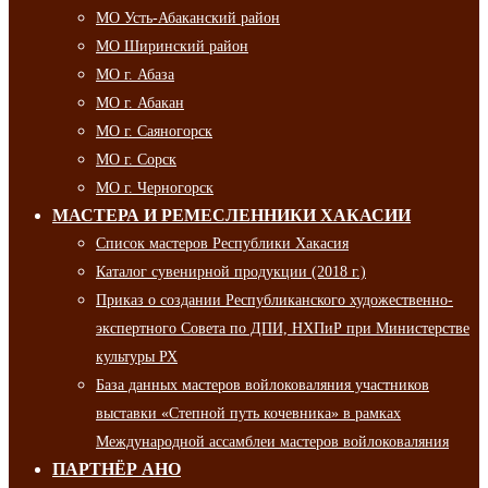
МО Усть-Абаканский район
МО Ширинский район
МО г. Абаза
МО г. Абакан
МО г. Саяногорск
МО г. Сорск
МО г. Черногорск
МАСТЕРА И РЕМЕСЛЕННИКИ ХАКАСИИ
Список мастеров Республики Хакасия
Каталог сувенирной продукции (2018 г.)
Приказ о создании Республиканского художественно-
экспертного Совета по ДПИ, НХПиР при Министерстве
культуры РХ
База данных мастеров войлоковаляния участников
выставки «Степной путь кочевника» в рамках
Международной ассамблеи мастеров войлоковаляния
ПАРТНЁР АНО