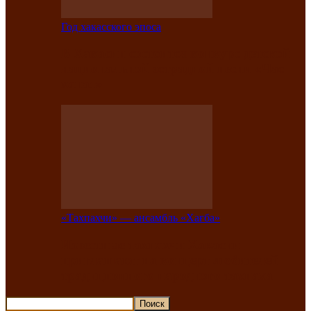
Год хакасского эпоса
В Хакасии состоится конкурс детской
национальной эстрадной песни «Час
ханат»
«Тахпахчи» — ансамбль «Хағба»
Известные тахпахчи Хакасии
приглашают на концерт любителей
традиционного народного тахпаха