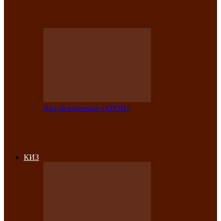
на праздничный концерт в честь Дня
рождения
Арт-резиденция «АРОН»
Фестиваль «Голос кочевника» вновь
объединит народы Саяно-Алтая
КИЗ