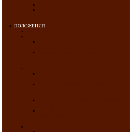
Клуб любителей чатхана
«Творческая мастерская» — студия
декоративно-прикладного искусства Клуба
инвалидов по зрению
ПОЛОЖЕНИЯ
Январь 2026
Февраль 2026
Республиканский молодёжный конкурс
«Здоровый выбор-твой выбор»
Республиканский фестиваль-конкурс
патриотической песни среди людей с
нарушениями зрения «Виват, Россия!»
Март 2026
Республиканская выставка-конкурс
«Сувениры Хакасии»
Республиканский конкурс игровых
программ «Кӱлӱк аттыӊ ойыннары» —
«Игры трудолюбивой лошади»
Межрегиональный конкурс русского танца
«Сибирское раздолье»
Республиканская выставка работ
самодеятельных художников «Часхы
оннерi»-«Краски весны»
Апрель 2026
Республиканская выставка изобразительного