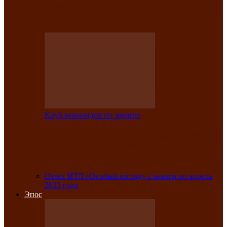
Клубе инвалидов по зрению прошёл 13-
й республиканский…
Клуб инвалидов по зрению
Участники Клуба инвалидов по зрению
заняли призовые места во
Всероссийской…
Отчёт ИТЛ «Особый взгляд» с января по апрель
2023 года
Эпос