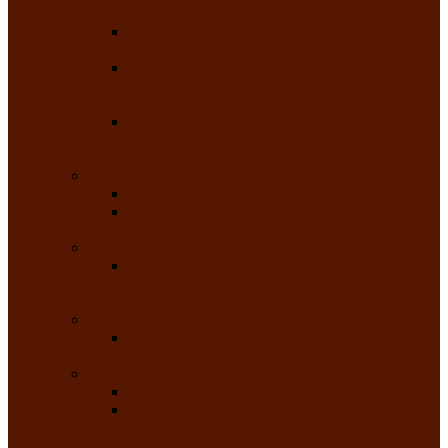
народного танца «Саяночка»
Образцовый ансамбль бального танца
«Тарина»
Заслуженный коллектив народного
творчества Российской Федерации
танцевальная студия «Ынархас»
Заслуженный коллектив народного
творчества России детская эстрадная студия
«Час ханат»
Театральные
Народный театр юного зрителя
Народная театральная студия «Горячие
сердца» Клуба инвалидов по зрению
Театр моды
Заслуженный коллектив народного
творчества Республики Хакасия театр моды
«Алтыр»
Эстрадные
Хакасская народная эстрадная группа
«Хайджи»
Любительские объединения
Республиканский фотоклуб «Саяны»
Любительское объединение по
традиционной культуре «Арба хоор» —
«Колесо времени»