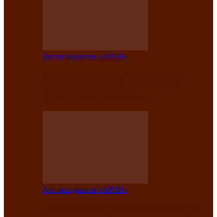
Арт-резиденция «АРОН»
Таланты Хакасии, Тывы и Алтая
представят свою национальную
культуру на фестивале…
Арт-резиденция «АРОН»
Арт-резиденция «АРОН» приглашает