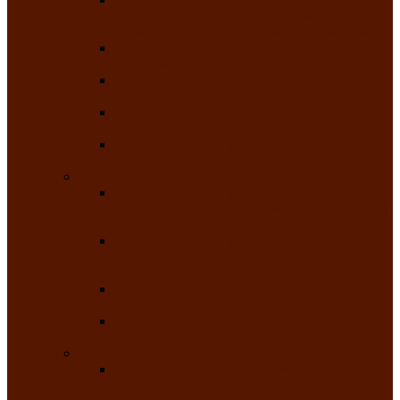
творчества детей ограниченными
возможностями здоровья «Мы всё можем!»
Республиканский фотоконкурс «Салют
Победы»
Республиканский конкурс чтецов «Поэзия
души»
Республиканский конкурс народно-
певческих коллективов «Родные напевы»
Республиканский фестиваль юмора среди
людей с нарушениями зрения «Море смеха»
Май 2026
Республиканский фестиваль творчества
среди людей с нарушениями зрения «Народу
победителю»
Республиканский фестиваль-конкурс
носителей и исполнителей традиционного
музыкального творчества «Айтыс»
Республиканский конкурс героических
сказаний имени С.П. Кадышева
Республиканский конкурс детского
творчества «Вот какое наше детство!»
Июнь 2026
Республиканский конкурс «Чайлаг»-
«Летняя усадьба»