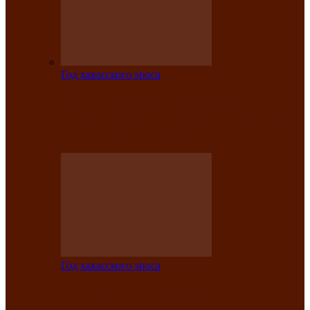
Год хакасского эпоса
Центру культуры и народного
творчества имени Кадышева присвоен
статус «национальный»
Год хакасского эпоса
В Хакасии определили лучших
исполнителей авторской песни «Хысхы