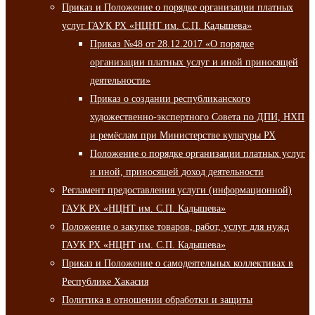
Приказ и Положение о порядке организации платных
услуг ГАУК РХ «НЦНТ им. С.П. Кадышева»
Приказ №48 от 28.12.2017 «О порядке
организации платных услуг и иной приносящей
деятельности»
Приказ о создании республиканского
художественно-экспертного Совета по ДПИ, НХП
и ремёслам при Министерстве культуры РХ
Положение о порядке организации платных услуг
и иной, приносящей доход деятельности
Регламент предоставления услуги (информационной)
ГАУК РХ «НЦНТ им. С.П. Кадышева»
Положение о закупке товаров, работ, услуг для нужд
ГАУК РХ «НЦНТ им. С.П. Кадышева»
Приказ и Положение о самодеятельных коллективах в
Республике Хакасия
Политика в отношении обработки и защиты