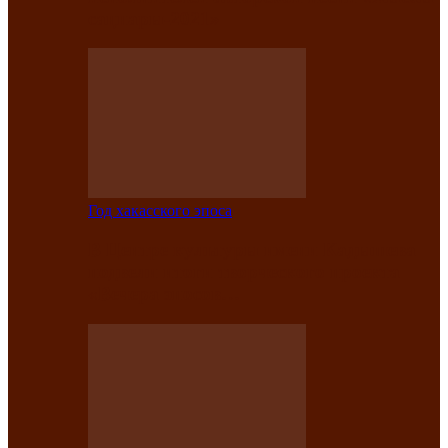
саӊнары-2021»
Год хакасского эпоса
В Центре культуры имени Кадышева
подвели итоги творческого проекта
«Вечера эпосов…