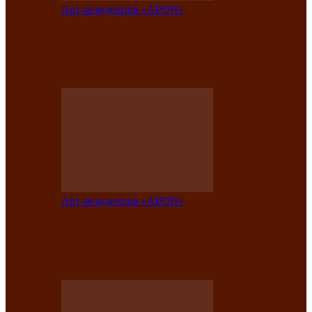
Арт-резиденция «АРОН»
Вокальная студия «Арон» приглашает
на премьерный концерт солистки
Елены Кызласовой
Арт-резиденция «АРОН»
Единство народов Саяно-Алтая: Гала-
концерт завершил Межрегиональный
фестиваль «Голос кочевника»