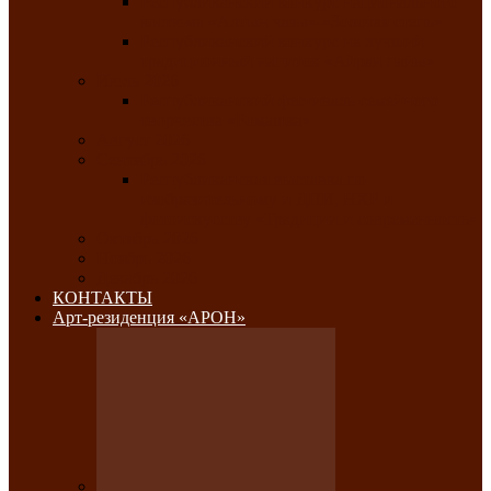
Республиканский конкурс национального
костюма «Алтын чазы»-«Золотая степь»
Республиканский конкурс на лучший
традиционный напиток «Айран пайы»
Июль 2026
Республиканский фестиваль семейного
творчества «Ромашка»
Август 2026
Сентябрь 2026
Республиканская выставка по
изобразительному и ДПИ, НХР и
фотоискусству «Традиции и современность»
Октябрь 2026
Ноябрь 2026
Декабрь 2026
КОНТАКТЫ
Арт-резиденция «АРОН»