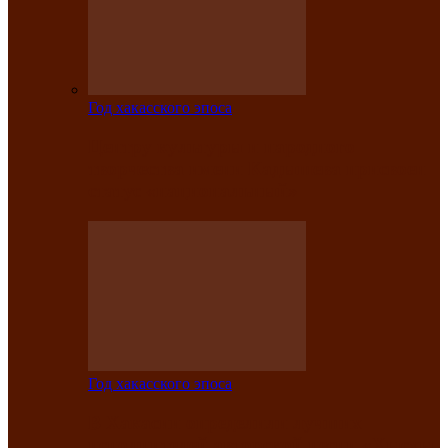
Год хакасского эпоса
Центру культуры и народного
творчества имени Кадышева присвоен
статус «национальный»
Год хакасского эпоса
В Хакасии определили лучших
исполнителей авторской песни «Хысхы