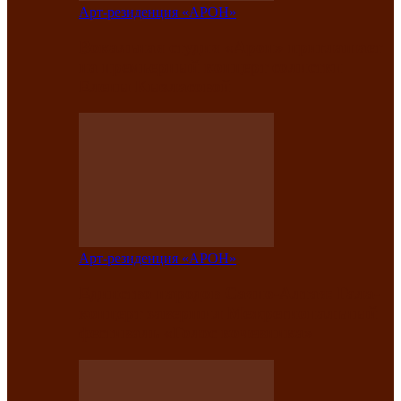
Арт-резиденция «АРОН»
Вокальная студия «Арон» приглашает
на премьерный концерт солистки
Елены Кызласовой
Арт-резиденция «АРОН»
Единство народов Саяно-Алтая: Гала-
концерт завершил Межрегиональный
фестиваль «Голос кочевника»