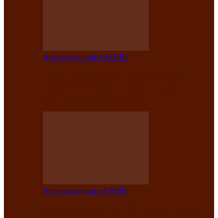
Арт-резиденция «АРОН»
Таланты Хакасии, Тывы и Алтая
представят свою национальную
культуру на фестивале…
Арт-резиденция «АРОН»
Арт-резиденция «АРОН» приглашает