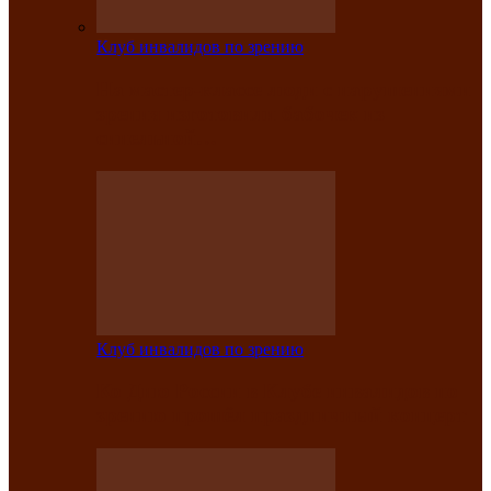
Клуб инвалидов по зрению
На мастер‑классе люди с нарушениями
зрения изготовили бабочек из
синельной…
Клуб инвалидов по зрению
Ко Дню России в Клубе инвалидов по
зрению прошёл праздничный концерт