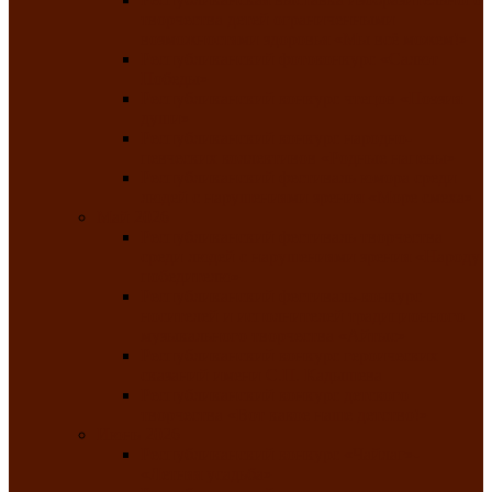
творчества детей ограниченными
возможностями здоровья «Мы всё можем!»
Республиканский фотоконкурс «Салют
Победы»
Республиканский конкурс чтецов «Поэзия
души»
Республиканский конкурс народно-
певческих коллективов «Родные напевы»
Республиканский фестиваль юмора среди
людей с нарушениями зрения «Море смеха»
Май 2026
Республиканский фестиваль творчества
среди людей с нарушениями зрения «Народу
победителю»
Республиканский фестиваль-конкурс
носителей и исполнителей традиционного
музыкального творчества «Айтыс»
Республиканский конкурс героических
сказаний имени С.П. Кадышева
Республиканский конкурс детского
творчества «Вот какое наше детство!»
Июнь 2026
Республиканский конкурс «Чайлаг»-
«Летняя усадьба»