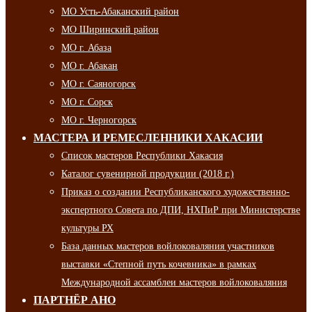
МО Усть-Абаканский район
МО Ширинский район
МО г. Абаза
МО г. Абакан
МО г. Саяногорск
МО г. Сорск
МО г. Черногорск
МАСТЕРА И РЕМЕСЛЕННИКИ ХАКАСИИ
Список мастеров Республики Хакасия
Каталог сувенирной продукции (2018 г.)
Приказ о создании Республиканского художественно-
экспертного Совета по ДПИ, НХПиР при Министерстве
культуры РХ
База данных мастеров войлоковаляния участников
выставки «Степной путь кочевника» в рамках
Международной ассамблеи мастеров войлоковаляния
ПАРТНЁР АНО