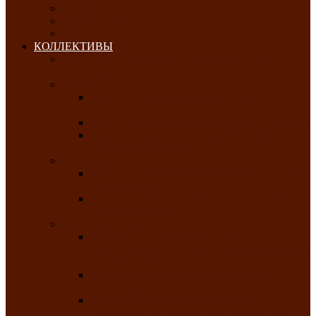
ОКТЯБРЬ-2026
НОЯБРЬ-2026
ДЕКАБРЬ-2026
КОЛЛЕКТИВЫ
РАСПИСАНИЕ ЗАНЯТИЙ ТВОРЧЕСКИХ
КОЛЛЕКТИВОВ НА 2025-2026 ГОДЫ
Хоровые
Народный ансамбль русской песни
«Медуница»
Русский народный хор им. Михаила Шрамко
Народный хор «Родные напевы» Клуба
инвалидов по зрению
Фольклорные
Хакасский народный фольклорный ансамбль
«Чон коглерi»
Хакасская фольклорная студия тахпахчи —
ансамбль «Хағба»
Хореографические
Заслуженный коллектив народного
творчества России детская хореографическая
студия «Айас»
Хакасский народный ансамбль песни и
танца «Жарки»
Заслуженный коллектив народного
творчества Республики Хакасия ансамбль