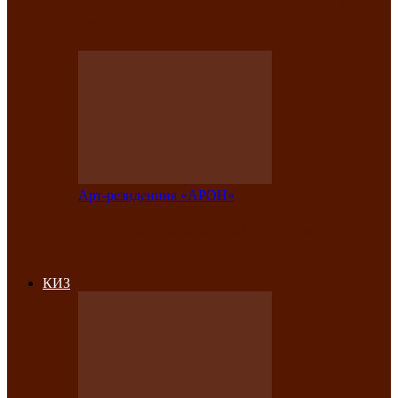
на праздничный концерт в честь Дня
рождения
Арт-резиденция «АРОН»
Фестиваль «Голос кочевника» вновь
объединит народы Саяно-Алтая
КИЗ