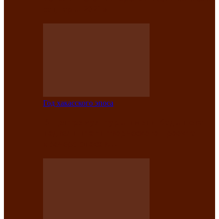
саӊнары-2021»
Год хакасского эпоса
В Центре культуры имени Кадышева
подвели итоги творческого проекта
«Вечера эпосов…