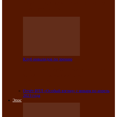
Клубе инвалидов по зрению прошёл 13-
й республиканский…
Клуб инвалидов по зрению
Участники Клуба инвалидов по зрению
заняли призовые места во
Всероссийской…
Отчёт ИТЛ «Особый взгляд» с января по апрель
2023 года
Эпос