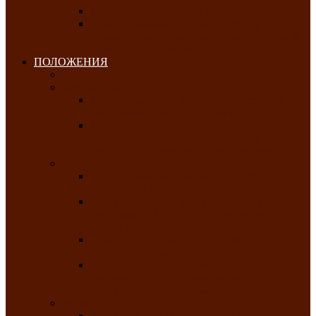
Клуб любителей чатхана
«Творческая мастерская» — студия
декоративно-прикладного искусства Клуба
инвалидов по зрению
ПОЛОЖЕНИЯ
Январь 2026
Февраль 2026
Республиканский молодёжный конкурс
«Здоровый выбор-твой выбор»
Республиканский фестиваль-конкурс
патриотической песни среди людей с
нарушениями зрения «Виват, Россия!»
Март 2026
Республиканская выставка-конкурс
«Сувениры Хакасии»
Республиканский конкурс игровых
программ «Кӱлӱк аттыӊ ойыннары» —
«Игры трудолюбивой лошади»
Межрегиональный конкурс русского танца
«Сибирское раздолье»
Республиканская выставка работ
самодеятельных художников «Часхы
оннерi»-«Краски весны»
Апрель 2026
Республиканская выставка изобразительного