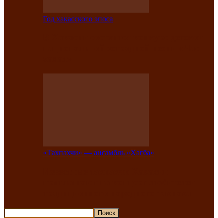
Год хакасского эпоса
В Хакасии состоится конкурс детской
национальной эстрадной песни «Час
ханат»
«Тахпахчи» — ансамбль «Хағба»
Известные тахпахчи Хакасии
приглашают на концерт любителей
традиционного народного тахпаха