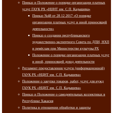
Приказ и Положение о порядке организации платных
услуг ГАУК РХ «НЦНТ им. С.П. Кадышева»
Приказ №48 от 28.12.2017 «О порядке
организации платных услуг и иной приносящей
деятельности»
Приказ о создании республиканского
художественно-экспертного Совета по ДПИ, НХП
и ремёслам при Министерстве культуры РХ
Положение о порядке организации платных услуг
и иной, приносящей доход деятельности
Регламент предоставления услуги (информационной)
ГАУК РХ «НЦНТ им. С.П. Кадышева»
Положение о закупке товаров, работ, услуг для нужд
ГАУК РХ «НЦНТ им. С.П. Кадышева»
Приказ и Положение о самодеятельных коллективах в
Республике Хакасия
Политика в отношении обработки и защиты