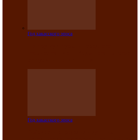
Год хакасского эпоса
Центру культуры и народного
творчества имени Кадышева присвоен
статус «национальный»
Год хакасского эпоса
В Хакасии определили лучших
исполнителей авторской песни «Хысхы