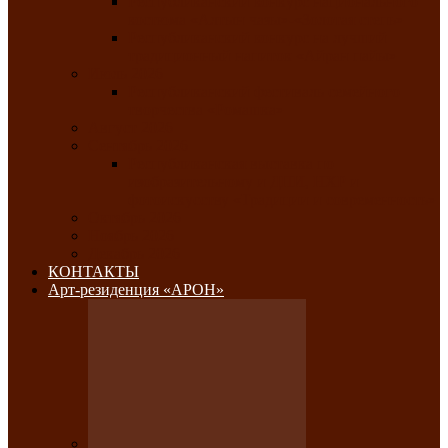
Республиканский конкурс национального
костюма «Алтын чазы»-«Золотая степь»
Республиканский конкурс на лучший
традиционный напиток «Айран пайы»
Июль 2026
Республиканский фестиваль семейного
творчества «Ромашка»
Август 2026
Сентябрь 2026
Республиканская выставка по
изобразительному и ДПИ, НХР и
фотоискусству «Традиции и современность»
Октябрь 2026
Ноябрь 2026
Декабрь 2026
КОНТАКТЫ
Арт-резиденция «АРОН»