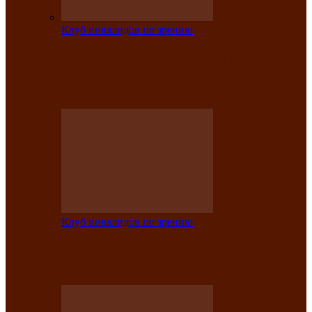
Клуб инвалидов по зрению
На мастер‑классе люди с нарушениями
зрения изготовили бабочек из
синельной…
Клуб инвалидов по зрению
Ко Дню России в Клубе инвалидов по
зрению прошёл праздничный концерт