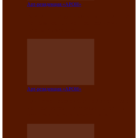
Арт-резиденция «АРОН»
Вокальная студия «Арон» приглашает
на премьерный концерт солистки
Елены Кызласовой
Арт-резиденция «АРОН»
Единство народов Саяно-Алтая: Гала-
концерт завершил Межрегиональный
фестиваль «Голос кочевника»