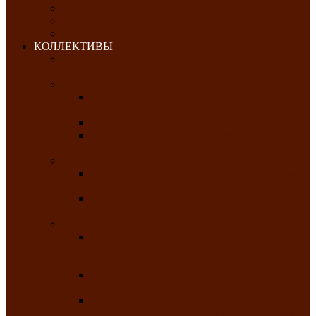
ОКТЯБРЬ-2026
НОЯБРЬ-2026
ДЕКАБРЬ-2026
КОЛЛЕКТИВЫ
РАСПИСАНИЕ ЗАНЯТИЙ ТВОРЧЕСКИХ
КОЛЛЕКТИВОВ НА 2025-2026 ГОДЫ
Хоровые
Народный ансамбль русской песни
«Медуница»
Русский народный хор им. Михаила Шрамко
Народный хор «Родные напевы» Клуба
инвалидов по зрению
Фольклорные
Хакасский народный фольклорный ансамбль
«Чон коглерi»
Хакасская фольклорная студия тахпахчи —
ансамбль «Хағба»
Хореографические
Заслуженный коллектив народного
творчества России детская хореографическая
студия «Айас»
Хакасский народный ансамбль песни и
танца «Жарки»
Заслуженный коллектив народного
творчества Республики Хакасия ансамбль