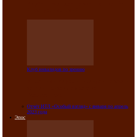
Клубе инвалидов по зрению прошёл 13-
й республиканский…
Клуб инвалидов по зрению
Участники Клуба инвалидов по зрению
заняли призовые места во
Всероссийской…
Отчёт ИТЛ «Особый взгляд» с января по апрель
2023 года
Эпос