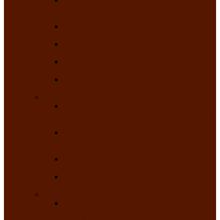
творчества детей ограниченными
возможностями здоровья «Мы всё можем!»
Республиканский фотоконкурс «Салют
Победы»
Республиканский конкурс чтецов «Поэзия
души»
Республиканский конкурс народно-
певческих коллективов «Родные напевы»
Республиканский фестиваль юмора среди
людей с нарушениями зрения «Море смеха»
Май 2026
Республиканский фестиваль творчества
среди людей с нарушениями зрения «Народу
победителю»
Республиканский фестиваль-конкурс
носителей и исполнителей традиционного
музыкального творчества «Айтыс»
Республиканский конкурс героических
сказаний имени С.П. Кадышева
Республиканский конкурс детского
творчества «Вот какое наше детство!»
Июнь 2026
Республиканский конкурс «Чайлаг»-
«Летняя усадьба»