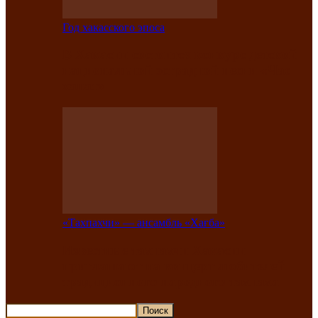
Год хакасского эпоса
В Хакасии состоится конкурс детской
национальной эстрадной песни «Час
ханат»
«Тахпахчи» — ансамбль «Хағба»
Известные тахпахчи Хакасии
приглашают на концерт любителей
традиционного народного тахпаха