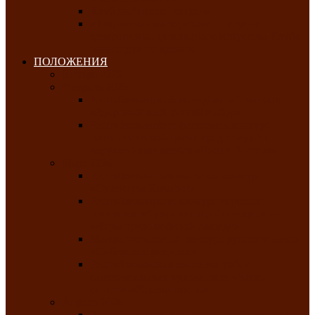
Клуб любителей чатхана
«Творческая мастерская» — студия
декоративно-прикладного искусства Клуба
инвалидов по зрению
ПОЛОЖЕНИЯ
Январь 2026
Февраль 2026
Республиканский молодёжный конкурс
«Здоровый выбор-твой выбор»
Республиканский фестиваль-конкурс
патриотической песни среди людей с
нарушениями зрения «Виват, Россия!»
Март 2026
Республиканская выставка-конкурс
«Сувениры Хакасии»
Республиканский конкурс игровых
программ «Кӱлӱк аттыӊ ойыннары» —
«Игры трудолюбивой лошади»
Межрегиональный конкурс русского танца
«Сибирское раздолье»
Республиканская выставка работ
самодеятельных художников «Часхы
оннерi»-«Краски весны»
Апрель 2026
Республиканская выставка изобразительного