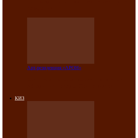
на праздничный концерт в честь Дня
рождения
Арт-резиденция «АРОН»
Фестиваль «Голос кочевника» вновь
объединит народы Саяно-Алтая
КИЗ