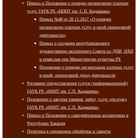
Приказ и Положение о порядке организации платных
услуг ГАУК РХ «НЦНТ им. С.П. Кадышева»
Приказ №48 от 28.12.2017 «О порядке
организации платных услуг и иной приносящей
деятельности»
Приказ о создании республиканского
художественно-экспертного Совета по ДПИ, НХП
и ремёслам при Министерстве культуры РХ
Положение о порядке организации платных услуг
и иной, приносящей доход деятельности
Регламент предоставления услуги (информационной)
ГАУК РХ «НЦНТ им. С.П. Кадышева»
Положение о закупке товаров, работ, услуг для нужд
ГАУК РХ «НЦНТ им. С.П. Кадышева»
Приказ и Положение о самодеятельных коллективах в
Республике Хакасия
Политика в отношении обработки и защиты