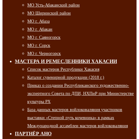
МО Усть-Абаканский район
МО Ширинский район
МО г. Абаза
МО г. Абакан
МО г. Саяногорск
МО г. Сорск
МО г. Черногорск
МАСТЕРА И РЕМЕСЛЕННИКИ ХАКАСИИ
Список мастеров Республики Хакасия
Каталог сувенирной продукции (2018 г.)
Приказ о создании Республиканского художественно-
экспертного Совета по ДПИ, НХПиР при Министерстве
культуры РХ
База данных мастеров войлоковаляния участников
выставки «Степной путь кочевника» в рамках
Международной ассамблеи мастеров войлоковаляния
ПАРТНЁР АНО