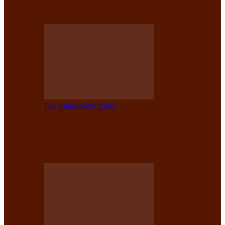
саӊнары-2021»
Год хакасского эпоса
В Центре культуры имени Кадышева
подвели итоги творческого проекта
«Вечера эпосов…