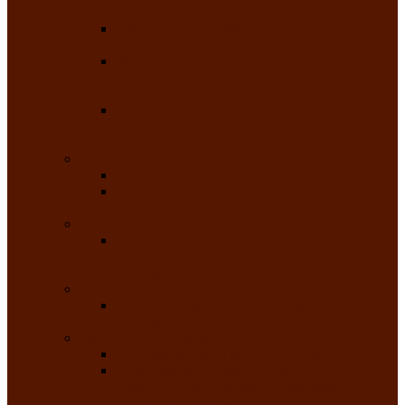
народного танца «Саяночка»
Образцовый ансамбль бального танца
«Тарина»
Заслуженный коллектив народного
творчества Российской Федерации
танцевальная студия «Ынархас»
Заслуженный коллектив народного
творчества России детская эстрадная студия
«Час ханат»
Театральные
Народный театр юного зрителя
Народная театральная студия «Горячие
сердца» Клуба инвалидов по зрению
Театр моды
Заслуженный коллектив народного
творчества Республики Хакасия театр моды
«Алтыр»
Эстрадные
Хакасская народная эстрадная группа
«Хайджи»
Любительские объединения
Республиканский фотоклуб «Саяны»
Любительское объединение по
традиционной культуре «Арба хоор» —
«Колесо времени»