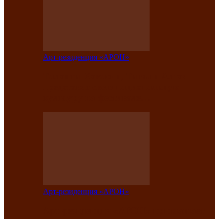
Арт-резиденция «АРОН»
Таланты Хакасии, Тывы и Алтая
представят свою национальную
культуру на фестивале…
Арт-резиденция «АРОН»
Арт-резиденция «АРОН» приглашает