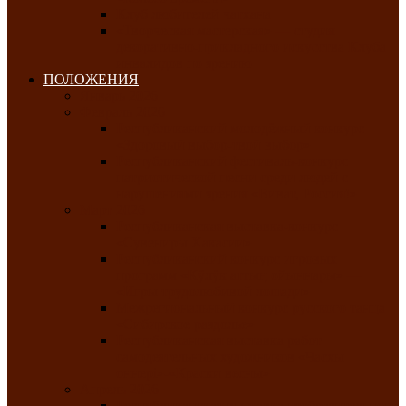
Клуб любителей чатхана
«Творческая мастерская» — студия
декоративно-прикладного искусства Клуба
инвалидов по зрению
ПОЛОЖЕНИЯ
Январь 2026
Февраль 2026
Республиканский молодёжный конкурс
«Здоровый выбор-твой выбор»
Республиканский фестиваль-конкурс
патриотической песни среди людей с
нарушениями зрения «Виват, Россия!»
Март 2026
Республиканская выставка-конкурс
«Сувениры Хакасии»
Республиканский конкурс игровых
программ «Кӱлӱк аттыӊ ойыннары» —
«Игры трудолюбивой лошади»
Межрегиональный конкурс русского танца
«Сибирское раздолье»
Республиканская выставка работ
самодеятельных художников «Часхы
оннерi»-«Краски весны»
Апрель 2026
Республиканская выставка изобразительного