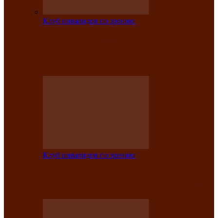
Клуб инвалидов по зрению
На мастер‑классе люди с нарушениями
зрения изготовили бабочек из
синельной…
Клуб инвалидов по зрению
Ко Дню России в Клубе инвалидов по
зрению прошёл праздничный концерт