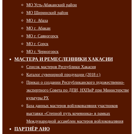
МО Усть-Абаканский район
МО Ширинский район
МО г. Абаза
МО г. Абакан
МО г. Саяногорск
МО г. Сорск
МО г. Черногорск
МАСТЕРА И РЕМЕСЛЕННИКИ ХАКАСИИ
Список мастеров Республики Хакасия
Каталог сувенирной продукции (2018 г.)
Приказ о создании Республиканского художественно-
экспертного Совета по ДПИ, НХПиР при Министерстве
культуры РХ
База данных мастеров войлоковаляния участников
выставки «Степной путь кочевника» в рамках
Международной ассамблеи мастеров войлоковаляния
ПАРТНЁР АНО