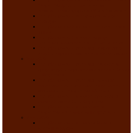
творчества детей ограниченными
возможностями здоровья «Мы всё можем!»
Республиканский фотоконкурс «Салют
Победы»
Республиканский конкурс чтецов «Поэзия
души»
Республиканский конкурс народно-
певческих коллективов «Родные напевы»
Республиканский фестиваль юмора среди
людей с нарушениями зрения «Море смеха»
Май 2026
Республиканский фестиваль творчества
среди людей с нарушениями зрения «Народу
победителю»
Республиканский фестиваль-конкурс
носителей и исполнителей традиционного
музыкального творчества «Айтыс»
Республиканский конкурс героических
сказаний имени С.П. Кадышева
Республиканский конкурс детского
творчества «Вот какое наше детство!»
Июнь 2026
Республиканский конкурс «Чайлаг»-
«Летняя усадьба»