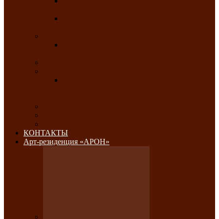
Республиканский конкурс национального
костюма «Алтын чазы»-«Золотая степь»
Республиканский конкурс на лучший
традиционный напиток «Айран пайы»
Июль 2026
Республиканский фестиваль семейного
творчества «Ромашка»
Август 2026
Сентябрь 2026
Республиканская выставка по
изобразительному и ДПИ, НХР и
фотоискусству «Традиции и современность»
Октябрь 2026
Ноябрь 2026
Декабрь 2026
КОНТАКТЫ
Арт-резиденция «АРОН»