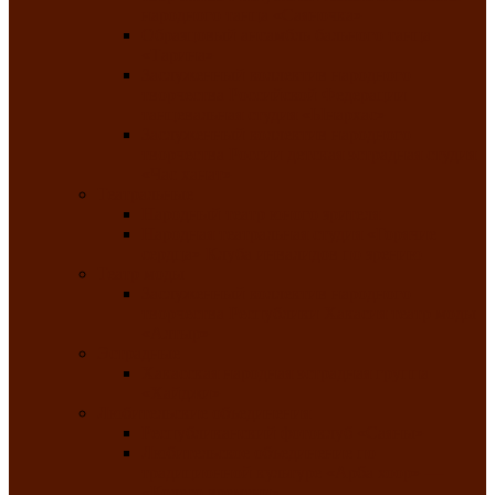
народного танца «Саяночка»
Образцовый ансамбль бального танца
«Тарина»
Заслуженный коллектив народного
творчества Российской Федерации
танцевальная студия «Ынархас»
Заслуженный коллектив народного
творчества России детская эстрадная студия
«Час ханат»
Театральные
Народный театр юного зрителя
Народная театральная студия «Горячие
сердца» Клуба инвалидов по зрению
Театр моды
Заслуженный коллектив народного
творчества Республики Хакасия театр моды
«Алтыр»
Эстрадные
Хакасская народная эстрадная группа
«Хайджи»
Любительские объединения
Республиканский фотоклуб «Саяны»
Любительское объединение по
традиционной культуре «Арба хоор» —
«Колесо времени»