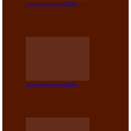
Арт-резиденция «АРОН»
Вокальная студия «Арон» приглашает
на премьерный концерт солистки
Елены Кызласовой
Арт-резиденция «АРОН»
Единство народов Саяно-Алтая: Гала-
концерт завершил Межрегиональный
фестиваль «Голос кочевника»