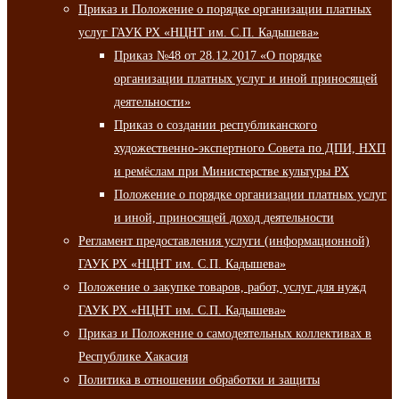
Приказ и Положение о порядке организации платных
услуг ГАУК РХ «НЦНТ им. С.П. Кадышева»
Приказ №48 от 28.12.2017 «О порядке
организации платных услуг и иной приносящей
деятельности»
Приказ о создании республиканского
художественно-экспертного Совета по ДПИ, НХП
и ремёслам при Министерстве культуры РХ
Положение о порядке организации платных услуг
и иной, приносящей доход деятельности
Регламент предоставления услуги (информационной)
ГАУК РХ «НЦНТ им. С.П. Кадышева»
Положение о закупке товаров, работ, услуг для нужд
ГАУК РХ «НЦНТ им. С.П. Кадышева»
Приказ и Положение о самодеятельных коллективах в
Республике Хакасия
Политика в отношении обработки и защиты