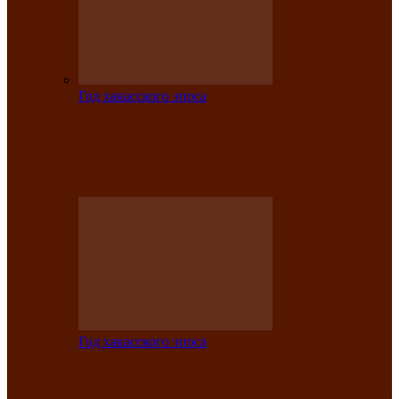
Год хакасского эпоса
Центру культуры и народного
творчества имени Кадышева присвоен
статус «национальный»
Год хакасского эпоса
В Хакасии определили лучших
исполнителей авторской песни «Хысхы