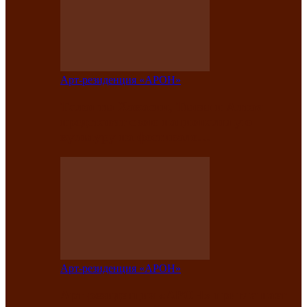
Арт-резиденция «АРОН»
Таланты Хакасии, Тывы и Алтая
представят свою национальную
культуру на фестивале…
Арт-резиденция «АРОН»
Арт-резиденция «АРОН» приглашает