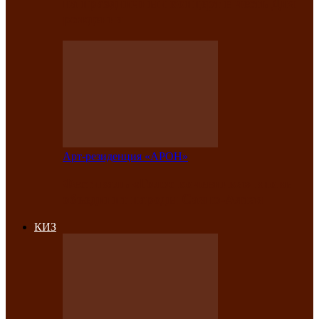
на праздничный концерт в честь Дня
рождения
Арт-резиденция «АРОН»
Фестиваль «Голос кочевника» вновь
объединит народы Саяно-Алтая
КИЗ