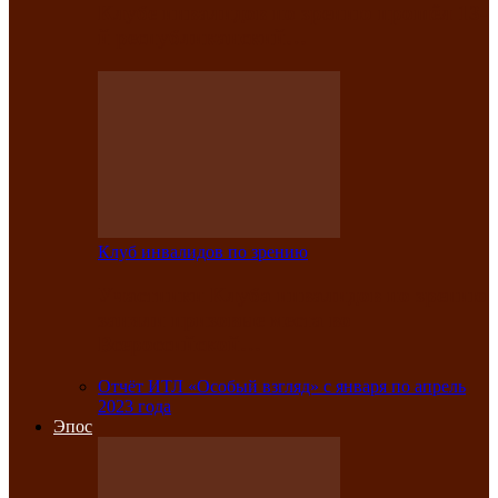
Клубе инвалидов по зрению прошёл 13-
й республиканский…
Клуб инвалидов по зрению
Участники Клуба инвалидов по зрению
заняли призовые места во
Всероссийской…
Отчёт ИТЛ «Особый взгляд» с января по апрель
2023 года
Эпос