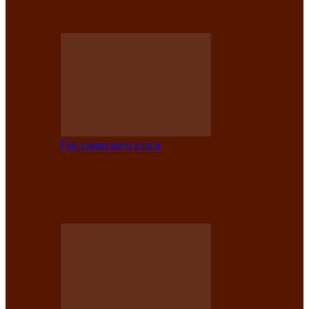
саӊнары-2021»
Год хакасского эпоса
В Центре культуры имени Кадышева
подвели итоги творческого проекта
«Вечера эпосов…