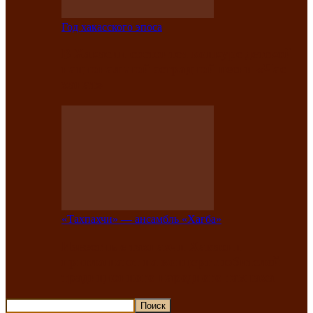
Год хакасского эпоса
В Хакасии состоится конкурс детской
национальной эстрадной песни «Час
ханат»
«Тахпахчи» — ансамбль «Хағба»
Известные тахпахчи Хакасии
приглашают на концерт любителей
традиционного народного тахпаха