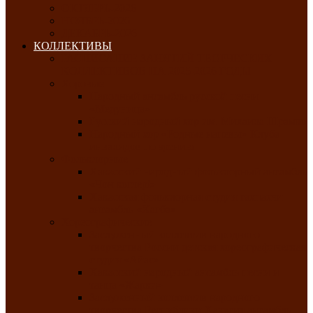
ОКТЯБРЬ-2026
НОЯБРЬ-2026
ДЕКАБРЬ-2026
КОЛЛЕКТИВЫ
РАСПИСАНИЕ ЗАНЯТИЙ ТВОРЧЕСКИХ
КОЛЛЕКТИВОВ НА 2025-2026 ГОДЫ
Хоровые
Народный ансамбль русской песни
«Медуница»
Русский народный хор им. Михаила Шрамко
Народный хор «Родные напевы» Клуба
инвалидов по зрению
Фольклорные
Хакасский народный фольклорный ансамбль
«Чон коглерi»
Хакасская фольклорная студия тахпахчи —
ансамбль «Хағба»
Хореографические
Заслуженный коллектив народного
творчества России детская хореографическая
студия «Айас»
Хакасский народный ансамбль песни и
танца «Жарки»
Заслуженный коллектив народного
творчества Республики Хакасия ансамбль