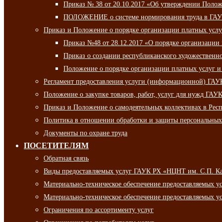
Приказ № 38 от 20.10.2017 «Об утверждении Полож
ПОЛОЖЕНИЕ о системе нормирования труда в ГАУ
Приказ и Положение о порядке организации платных ус
Приказ №48 от 28.12.2017 «О порядке организации
Приказ о создании республиканского художественн
Положение о порядке организации платных услуг и
Регламент предоставления услуги (информационной) ГА
Положение о закупке товаров, работ, услуг для нужд ГА
Приказ и Положение о самодеятельных коллективах в Рес
Политика в отношении обработки и защиты персональны
Документы по охране труда
ПОСЕТИТЕЛЯМ
Обратная связь
Виды предоставляемых услуг ГАУК РХ «НЦНТ им. С.П. К
Материально-техническое обеспечение предоставляемых 
Материально-техническое обеспечение предоставляемых 
Ограничения по ассортименту услуг