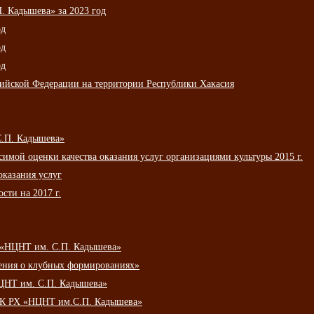
 Кадышева» за 2023 год
од
од
од
сийской Федерации на территории Республики Хакасия
С.П. Кадышева»
мой оценки качества оказания услуг организациями культуры 2015 г.
оказания услуг
сти на 2017 г.
 «НЦНТ им. С.П. Кадышева»
ения о клубных формированиях»
ЦНТ им. С.П. Кадышева»
АУК РХ «НЦНТ им.С.П. Кадышева»