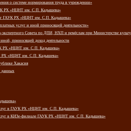
ения о системе нормирования труда в учреждении»
К РХ «НЦНТ им. С.П. Кадышева»
луг ГАУК РХ «НЦНТ им. С.П. Кадышева»
 платных услуг и иной приносящей деятельности»
о-экспертного Совета по ДПИ, НХП и ремёслам при Министерстве культ
 иной, приносящей доход деятельности
УК РХ «НЦНТ им. С.П. Кадышева»
УК РХ «НЦНТ им. С.П. Кадышева»
публике Хакасия
х данных
адышева»
услуг в ГАУК РХ «НЦНТ им. С.П. Кадышева»
услуг в КИЗе-филиале ГАУК РХ «НЦНТ им. С.П. Кадышева»