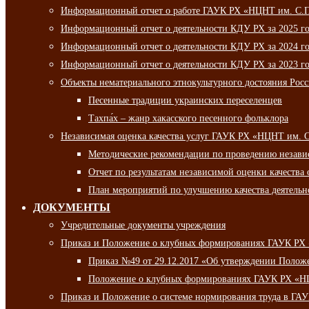
Информационный отчет о работе ГАУК РХ «НЦНТ им. С.П.
Информационный отчет о деятельности КДУ РХ за 2025 г
Информационный отчет о деятельности КДУ РХ за 2024 г
Информационный отчет о деятельности КДУ РХ за 2023 г
Объекты нематериального этнокультурного достояния Рос
Песенные традиции украинских переселенцев
Тахпа́х – жанр хакасского песенного фольклора
Независимая оценка качества услуг ГАУК РХ «НЦНТ им. 
Методические рекомендации по проведению независи
Отчет по результатам независимой оценки качества 
План мероприятий по улучшению качества деятельно
ДОКУМЕНТЫ
Учредительные документы учреждения
Приказ и Положение о клубных формированиях ГАУК РХ
Приказ №49 от 29.12.2017 «Об утверждении Полож
Положение о клубных формированиях ГАУК РХ «Н
Приказ и Положение о системе нормирования труда в Г