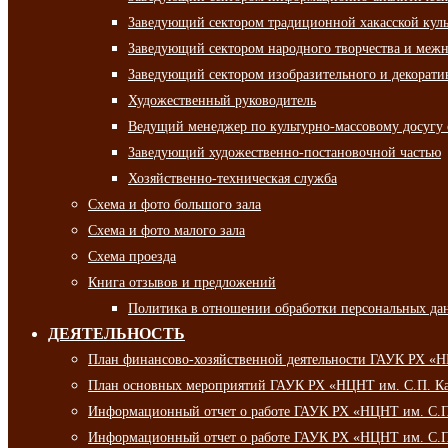
Заведующий сектором традиционной хакасской кул
Заведующий сектором народного творчества и межн
Заведующий сектором изобразительного и декорати
Художественный руководитель
Ведущий менеджер по культурно-массовому досугу 
Заведующий художественно-постановочной частью
Хозяйственно-техническая служба
Схема и фото большого зала
Схема и фото малого зала
Схема проезда
Книга отзывов и предложений
Политика в отношении обработки персональных да
ДЕЯТЕЛЬНОСТЬ
План финансово-хозяйственной деятельности ГАУК РХ «
План основных мероприятий ГАУК РХ «НЦНТ им. С.П. Ка
Информационный отчет о работе ГАУК РХ «НЦНТ им. С.П.
Информационный отчет о работе ГАУК РХ «НЦНТ им. С.П.