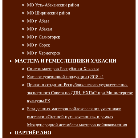
МО Усть-Абаканский район
МО Ширинский район
МО г. Абаза
МО г. Абакан
МО г. Саяногорск
МО г. Сорск
МО г. Черногорск
МАСТЕРА И РЕМЕСЛЕННИКИ ХАКАСИИ
Список мастеров Республики Хакасия
Каталог сувенирной продукции (2018 г.)
Приказ о создании Республиканского художественно-
экспертного Совета по ДПИ, НХПиР при Министерстве
культуры РХ
База данных мастеров войлоковаляния участников
выставки «Степной путь кочевника» в рамках
Международной ассамблеи мастеров войлоковаляния
ПАРТНЁР АНО