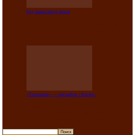
Год хакасского эпоса
В Хакасии состоится конкурс детской
национальной эстрадной песни «Час
ханат»
«Тахпахчи» — ансамбль «Хағба»
Известные тахпахчи Хакасии
приглашают на концерт любителей
традиционного народного тахпаха