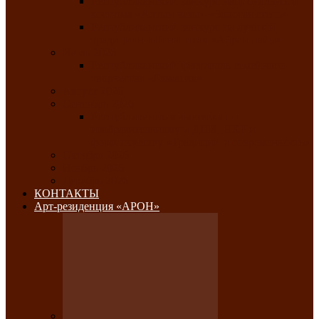
Республиканский конкурс национального
костюма «Алтын чазы»-«Золотая степь»
Республиканский конкурс на лучший
традиционный напиток «Айран пайы»
Июль 2026
Республиканский фестиваль семейного
творчества «Ромашка»
Август 2026
Сентябрь 2026
Республиканская выставка по
изобразительному и ДПИ, НХР и
фотоискусству «Традиции и современность»
Октябрь 2026
Ноябрь 2026
Декабрь 2026
КОНТАКТЫ
Арт-резиденция «АРОН»