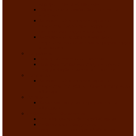
народного танца «Саяночка»
Образцовый ансамбль бального танца
«Тарина»
Заслуженный коллектив народного
творчества Российской Федерации
танцевальная студия «Ынархас»
Заслуженный коллектив народного
творчества России детская эстрадная студия
«Час ханат»
Театральные
Народный театр юного зрителя
Народная театральная студия «Горячие
сердца» Клуба инвалидов по зрению
Театр моды
Заслуженный коллектив народного
творчества Республики Хакасия театр моды
«Алтыр»
Эстрадные
Хакасская народная эстрадная группа
«Хайджи»
Любительские объединения
Республиканский фотоклуб «Саяны»
Любительское объединение по
традиционной культуре «Арба хоор» —
«Колесо времени»