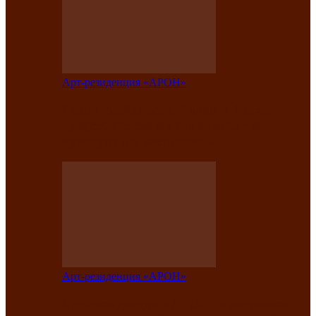
Арт-резиденция «АРОН»
Таланты Хакасии, Тывы и Алтая
представят свою национальную
культуру на фестивале…
Арт-резиденция «АРОН»
Арт-резиденция «АРОН» приглашает