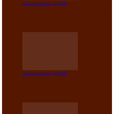
Арт-резиденция «АРОН»
Вокальная студия «Арон» приглашает
на премьерный концерт солистки
Елены Кызласовой
Арт-резиденция «АРОН»
Единство народов Саяно-Алтая: Гала-
концерт завершил Межрегиональный
фестиваль «Голос кочевника»