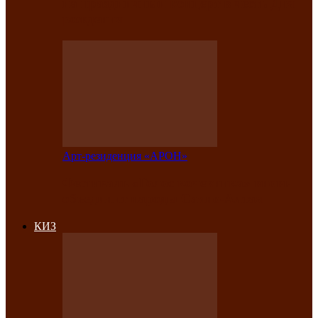
на праздничный концерт в честь Дня
рождения
Арт-резиденция «АРОН»
Фестиваль «Голос кочевника» вновь
объединит народы Саяно-Алтая
КИЗ