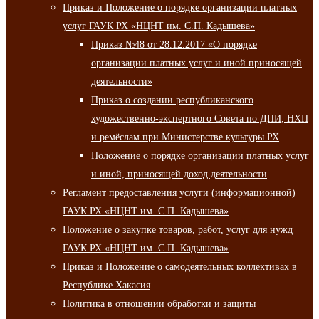
Приказ и Положение о порядке организации платных
услуг ГАУК РХ «НЦНТ им. С.П. Кадышева»
Приказ №48 от 28.12.2017 «О порядке
организации платных услуг и иной приносящей
деятельности»
Приказ о создании республиканского
художественно-экспертного Совета по ДПИ, НХП
и ремёслам при Министерстве культуры РХ
Положение о порядке организации платных услуг
и иной, приносящей доход деятельности
Регламент предоставления услуги (информационной)
ГАУК РХ «НЦНТ им. С.П. Кадышева»
Положение о закупке товаров, работ, услуг для нужд
ГАУК РХ «НЦНТ им. С.П. Кадышева»
Приказ и Положение о самодеятельных коллективах в
Республике Хакасия
Политика в отношении обработки и защиты