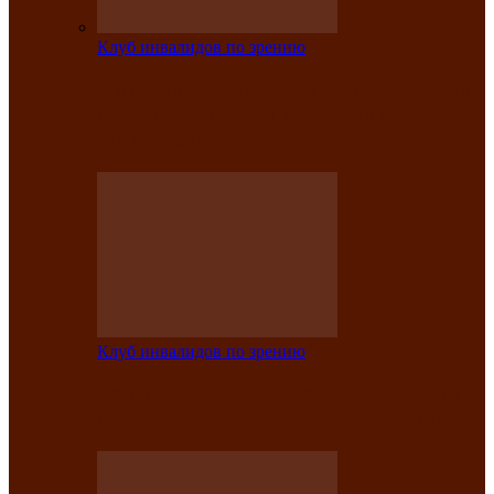
Клуб инвалидов по зрению
На мастер‑классе люди с нарушениями
зрения изготовили бабочек из
синельной…
Клуб инвалидов по зрению
Ко Дню России в Клубе инвалидов по
зрению прошёл праздничный концерт