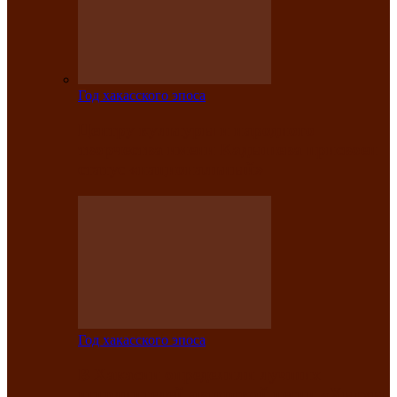
Год хакасского эпоса
Центру культуры и народного
творчества имени Кадышева присвоен
статус «национальный»
Год хакасского эпоса
В Хакасии определили лучших
исполнителей авторской песни «Хысхы