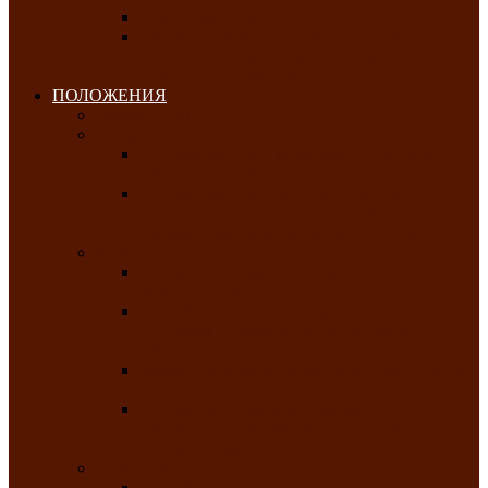
Клуб любителей чатхана
«Творческая мастерская» — студия
декоративно-прикладного искусства Клуба
инвалидов по зрению
ПОЛОЖЕНИЯ
Январь 2026
Февраль 2026
Республиканский молодёжный конкурс
«Здоровый выбор-твой выбор»
Республиканский фестиваль-конкурс
патриотической песни среди людей с
нарушениями зрения «Виват, Россия!»
Март 2026
Республиканская выставка-конкурс
«Сувениры Хакасии»
Республиканский конкурс игровых
программ «Кӱлӱк аттыӊ ойыннары» —
«Игры трудолюбивой лошади»
Межрегиональный конкурс русского танца
«Сибирское раздолье»
Республиканская выставка работ
самодеятельных художников «Часхы
оннерi»-«Краски весны»
Апрель 2026
Республиканская выставка изобразительного