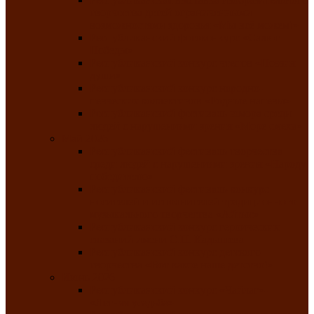
творчества детей ограниченными
возможностями здоровья «Мы всё можем!»
Республиканский фотоконкурс «Салют
Победы»
Республиканский конкурс чтецов «Поэзия
души»
Республиканский конкурс народно-
певческих коллективов «Родные напевы»
Республиканский фестиваль юмора среди
людей с нарушениями зрения «Море смеха»
Май 2026
Республиканский фестиваль творчества
среди людей с нарушениями зрения «Народу
победителю»
Республиканский фестиваль-конкурс
носителей и исполнителей традиционного
музыкального творчества «Айтыс»
Республиканский конкурс героических
сказаний имени С.П. Кадышева
Республиканский конкурс детского
творчества «Вот какое наше детство!»
Июнь 2026
Республиканский конкурс «Чайлаг»-
«Летняя усадьба»