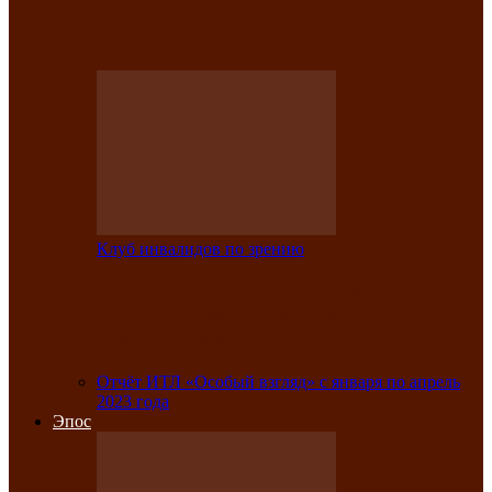
Клубе инвалидов по зрению прошёл 13-
й республиканский…
Клуб инвалидов по зрению
Участники Клуба инвалидов по зрению
заняли призовые места во
Всероссийской…
Отчёт ИТЛ «Особый взгляд» с января по апрель
2023 года
Эпос