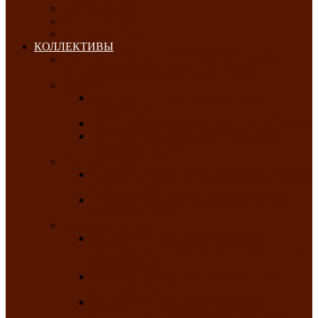
ОКТЯБРЬ-2026
НОЯБРЬ-2026
ДЕКАБРЬ-2026
КОЛЛЕКТИВЫ
РАСПИСАНИЕ ЗАНЯТИЙ ТВОРЧЕСКИХ
КОЛЛЕКТИВОВ НА 2025-2026 ГОДЫ
Хоровые
Народный ансамбль русской песни
«Медуница»
Русский народный хор им. Михаила Шрамко
Народный хор «Родные напевы» Клуба
инвалидов по зрению
Фольклорные
Хакасский народный фольклорный ансамбль
«Чон коглерi»
Хакасская фольклорная студия тахпахчи —
ансамбль «Хағба»
Хореографические
Заслуженный коллектив народного
творчества России детская хореографическая
студия «Айас»
Хакасский народный ансамбль песни и
танца «Жарки»
Заслуженный коллектив народного
творчества Республики Хакасия ансамбль