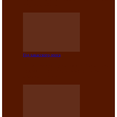
саӊнары-2021»
Год хакасского эпоса
В Центре культуры имени Кадышева
подвели итоги творческого проекта
«Вечера эпосов…