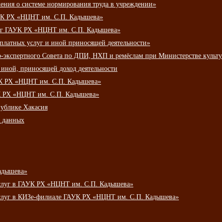
ения о системе нормирования труда в учреждении»
К РХ «НЦНТ им. С.П. Кадышева»
луг ГАУК РХ «НЦНТ им. С.П. Кадышева»
 платных услуг и иной приносящей деятельности»
о-экспертного Совета по ДПИ, НХП и ремёслам при Министерстве культ
 иной, приносящей доход деятельности
УК РХ «НЦНТ им. С.П. Кадышева»
УК РХ «НЦНТ им. С.П. Кадышева»
публике Хакасия
х данных
адышева»
услуг в ГАУК РХ «НЦНТ им. С.П. Кадышева»
услуг в КИЗе-филиале ГАУК РХ «НЦНТ им. С.П. Кадышева»