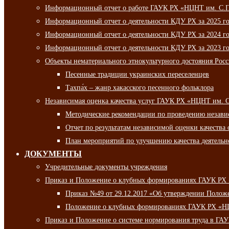
Информационный отчет о работе ГАУК РХ «НЦНТ им. С.П.
Информационный отчет о деятельности КДУ РХ за 2025 г
Информационный отчет о деятельности КДУ РХ за 2024 г
Информационный отчет о деятельности КДУ РХ за 2023 г
Объекты нематериального этнокультурного достояния Рос
Песенные традиции украинских переселенцев
Тахпа́х – жанр хакасского песенного фольклора
Независимая оценка качества услуг ГАУК РХ «НЦНТ им. 
Методические рекомендации по проведению независи
Отчет по результатам независимой оценки качества 
План мероприятий по улучшению качества деятельно
ДОКУМЕНТЫ
Учредительные документы учреждения
Приказ и Положение о клубных формированиях ГАУК РХ
Приказ №49 от 29.12.2017 «Об утверждении Полож
Положение о клубных формированиях ГАУК РХ «Н
Приказ и Положение о системе нормирования труда в Г