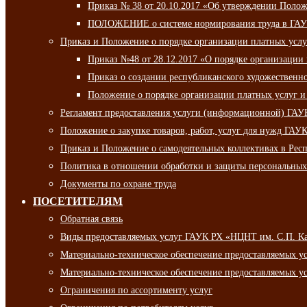
Приказ № 38 от 20.10.2017 «Об утверждении Полож
ПОЛОЖЕНИЕ о системе нормирования труда в ГАУ
Приказ и Положение о порядке организации платных ус
Приказ №48 от 28.12.2017 «О порядке организации
Приказ о создании республиканского художественн
Положение о порядке организации платных услуг и
Регламент предоставления услуги (информационной) ГА
Положение о закупке товаров, работ, услуг для нужд ГА
Приказ и Положение о самодеятельных коллективах в Рес
Политика в отношении обработки и защиты персональны
Документы по охране труда
ПОСЕТИТЕЛЯМ
Обратная связь
Виды предоставляемых услуг ГАУК РХ «НЦНТ им. С.П. К
Материально-техническое обеспечение предоставляемых 
Материально-техническое обеспечение предоставляемых 
Ограничения по ассортименту услуг