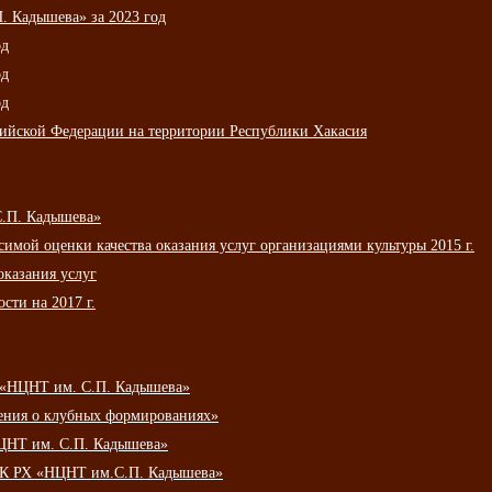
 Кадышева» за 2023 год
од
од
од
сийской Федерации на территории Республики Хакасия
С.П. Кадышева»
мой оценки качества оказания услуг организациями культуры 2015 г.
оказания услуг
сти на 2017 г.
 «НЦНТ им. С.П. Кадышева»
ения о клубных формированиях»
ЦНТ им. С.П. Кадышева»
АУК РХ «НЦНТ им.С.П. Кадышева»