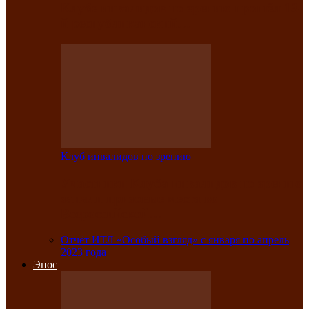
Клубе инвалидов по зрению прошёл 13-
й республиканский…
Клуб инвалидов по зрению
Участники Клуба инвалидов по зрению
заняли призовые места во
Всероссийской…
Отчёт ИТЛ «Особый взгляд» с января по апрель
2023 года
Эпос