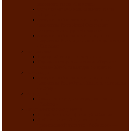
народного танца «Саяночка»
Образцовый ансамбль бального танца
«Тарина»
Заслуженный коллектив народного
творчества Российской Федерации
танцевальная студия «Ынархас»
Заслуженный коллектив народного
творчества России детская эстрадная студия
«Час ханат»
Театральные
Народный театр юного зрителя
Народная театральная студия «Горячие
сердца» Клуба инвалидов по зрению
Театр моды
Заслуженный коллектив народного
творчества Республики Хакасия театр моды
«Алтыр»
Эстрадные
Хакасская народная эстрадная группа
«Хайджи»
Любительские объединения
Республиканский фотоклуб «Саяны»
Любительское объединение по
традиционной культуре «Арба хоор» —
«Колесо времени»