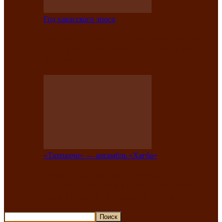
Год хакасского эпоса
В Хакасии состоится конкурс детской
национальной эстрадной песни «Час
ханат»
«Тахпахчи» — ансамбль «Хағба»
Известные тахпахчи Хакасии
приглашают на концерт любителей
традиционного народного тахпаха