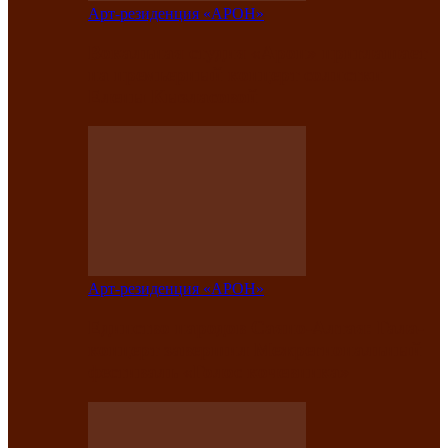
Арт-резиденция «АРОН»
Вокальная студия «Арон» приглашает
на премьерный концерт солистки
Елены Кызласовой
Арт-резиденция «АРОН»
Единство народов Саяно-Алтая: Гала-
концерт завершил Межрегиональный
фестиваль «Голос кочевника»