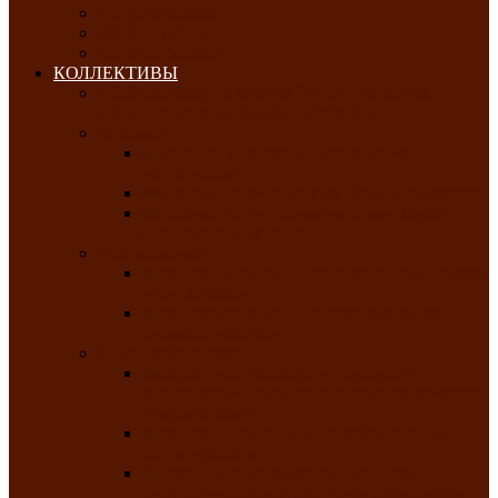
ОКТЯБРЬ-2026
НОЯБРЬ-2026
ДЕКАБРЬ-2026
КОЛЛЕКТИВЫ
РАСПИСАНИЕ ЗАНЯТИЙ ТВОРЧЕСКИХ
КОЛЛЕКТИВОВ НА 2025-2026 ГОДЫ
Хоровые
Народный ансамбль русской песни
«Медуница»
Русский народный хор им. Михаила Шрамко
Народный хор «Родные напевы» Клуба
инвалидов по зрению
Фольклорные
Хакасский народный фольклорный ансамбль
«Чон коглерi»
Хакасская фольклорная студия тахпахчи —
ансамбль «Хағба»
Хореографические
Заслуженный коллектив народного
творчества России детская хореографическая
студия «Айас»
Хакасский народный ансамбль песни и
танца «Жарки»
Заслуженный коллектив народного
творчества Республики Хакасия ансамбль