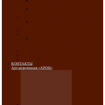
Республиканский конкурс национального
костюма «Алтын чазы»-«Золотая степь»
Республиканский конкурс на лучший
традиционный напиток «Айран пайы»
Июль 2026
Республиканский фестиваль семейного
творчества «Ромашка»
Август 2026
Сентябрь 2026
Республиканская выставка по
изобразительному и ДПИ, НХР и
фотоискусству «Традиции и современность»
Октябрь 2026
Ноябрь 2026
Декабрь 2026
КОНТАКТЫ
Арт-резиденция «АРОН»