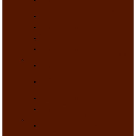
творчества детей ограниченными
возможностями здоровья «Мы всё можем!»
Республиканский фотоконкурс «Салют
Победы»
Республиканский конкурс чтецов «Поэзия
души»
Республиканский конкурс народно-
певческих коллективов «Родные напевы»
Республиканский фестиваль юмора среди
людей с нарушениями зрения «Море смеха»
Май 2026
Республиканский фестиваль творчества
среди людей с нарушениями зрения «Народу
победителю»
Республиканский фестиваль-конкурс
носителей и исполнителей традиционного
музыкального творчества «Айтыс»
Республиканский конкурс героических
сказаний имени С.П. Кадышева
Республиканский конкурс детского
творчества «Вот какое наше детство!»
Июнь 2026
Республиканский конкурс «Чайлаг»-
«Летняя усадьба»