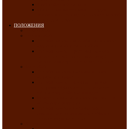
Клуб любителей чатхана
«Творческая мастерская» — студия
декоративно-прикладного искусства Клуба
инвалидов по зрению
ПОЛОЖЕНИЯ
Январь 2026
Февраль 2026
Республиканский молодёжный конкурс
«Здоровый выбор-твой выбор»
Республиканский фестиваль-конкурс
патриотической песни среди людей с
нарушениями зрения «Виват, Россия!»
Март 2026
Республиканская выставка-конкурс
«Сувениры Хакасии»
Республиканский конкурс игровых
программ «Кӱлӱк аттыӊ ойыннары» —
«Игры трудолюбивой лошади»
Межрегиональный конкурс русского танца
«Сибирское раздолье»
Республиканская выставка работ
самодеятельных художников «Часхы
оннерi»-«Краски весны»
Апрель 2026
Республиканская выставка изобразительного