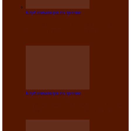
Клуб инвалидов по зрению
На мастер‑классе люди с нарушениями
зрения изготовили бабочек из
синельной…
Клуб инвалидов по зрению
Ко Дню России в Клубе инвалидов по
зрению прошёл праздничный концерт