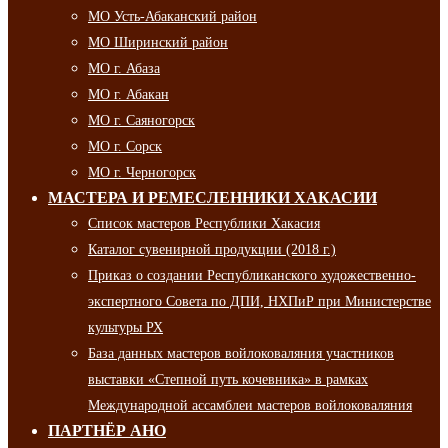
МО Усть-Абаканский район
МО Ширинский район
МО г. Абаза
МО г. Абакан
МО г. Саяногорск
МО г. Сорск
МО г. Черногорск
МАСТЕРА И РЕМЕСЛЕННИКИ ХАКАСИИ
Список мастеров Республики Хакасия
Каталог сувенирной продукции (2018 г.)
Приказ о создании Республиканского художественно-
экспертного Совета по ДПИ, НХПиР при Министерстве
культуры РХ
База данных мастеров войлоковаляния участников
выставки «Степной путь кочевника» в рамках
Международной ассамблеи мастеров войлоковаляния
ПАРТНЁР АНО