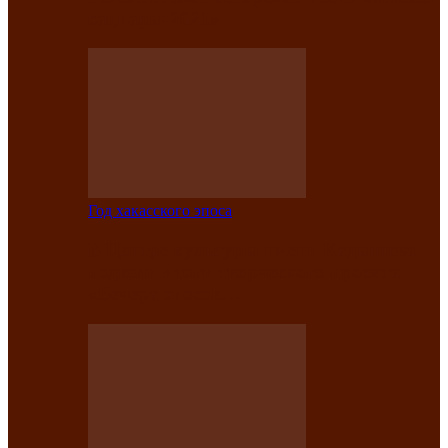
саӊнары-2021»
Год хакасского эпоса
В Центре культуры имени Кадышева
подвели итоги творческого проекта
«Вечера эпосов…