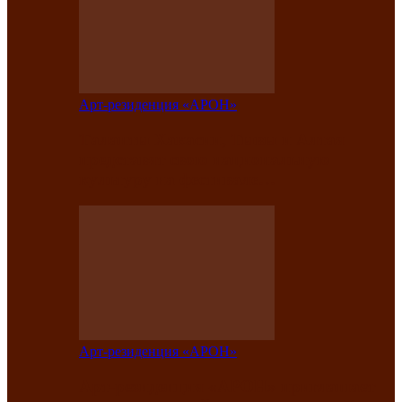
Арт-резиденция «АРОН»
Таланты Хакасии, Тывы и Алтая
представят свою национальную
культуру на фестивале…
Арт-резиденция «АРОН»
Арт-резиденция «АРОН» приглашает