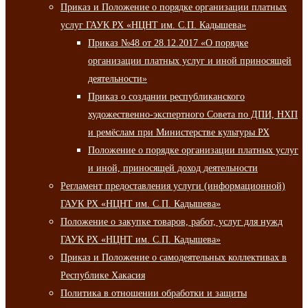
Приказ и Положение о порядке организации платных
услуг ГАУК РХ «НЦНТ им. С.П. Кадышева»
Приказ №48 от 28.12.2017 «О порядке
организации платных услуг и иной приносящей
деятельности»
Приказ о создании республиканского
художественно-экспертного Совета по ДПИ, НХП
и ремёслам при Министерстве культуры РХ
Положение о порядке организации платных услуг
и иной, приносящей доход деятельности
Регламент предоставления услуги (информационной)
ГАУК РХ «НЦНТ им. С.П. Кадышева»
Положение о закупке товаров, работ, услуг для нужд
ГАУК РХ «НЦНТ им. С.П. Кадышева»
Приказ и Положение о самодеятельных коллективах в
Республике Хакасия
Политика в отношении обработки и защиты