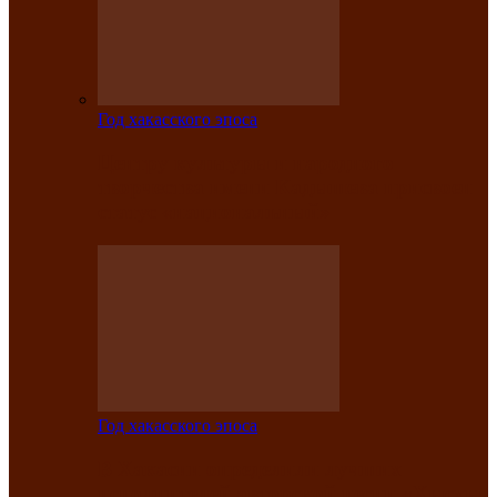
Год хакасского эпоса
Центру культуры и народного
творчества имени Кадышева присвоен
статус «национальный»
Год хакасского эпоса
В Хакасии определили лучших
исполнителей авторской песни «Хысхы