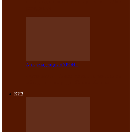
на праздничный концерт в честь Дня
рождения
Арт-резиденция «АРОН»
Фестиваль «Голос кочевника» вновь
объединит народы Саяно-Алтая
КИЗ