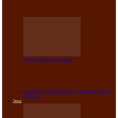
Клубе инвалидов по зрению прошёл 13-
й республиканский…
Клуб инвалидов по зрению
Участники Клуба инвалидов по зрению
заняли призовые места во
Всероссийской…
Отчёт ИТЛ «Особый взгляд» с января по апрель
2023 года
Эпос