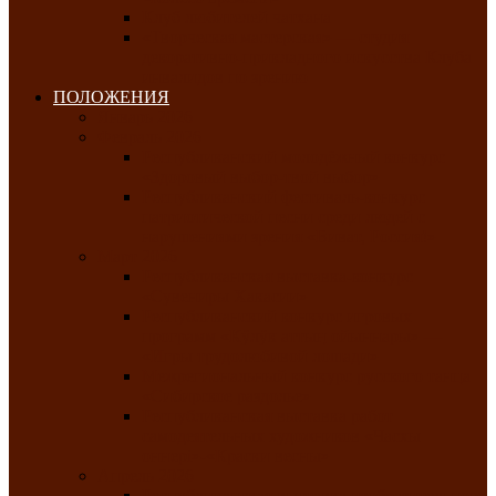
Клуб любителей чатхана
«Творческая мастерская» — студия
декоративно-прикладного искусства Клуба
инвалидов по зрению
ПОЛОЖЕНИЯ
Январь 2026
Февраль 2026
Республиканский молодёжный конкурс
«Здоровый выбор-твой выбор»
Республиканский фестиваль-конкурс
патриотической песни среди людей с
нарушениями зрения «Виват, Россия!»
Март 2026
Республиканская выставка-конкурс
«Сувениры Хакасии»
Республиканский конкурс игровых
программ «Кӱлӱк аттыӊ ойыннары» —
«Игры трудолюбивой лошади»
Межрегиональный конкурс русского танца
«Сибирское раздолье»
Республиканская выставка работ
самодеятельных художников «Часхы
оннерi»-«Краски весны»
Апрель 2026
Республиканская выставка изобразительного