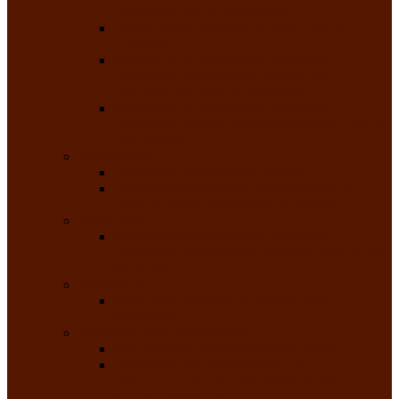
народного танца «Саяночка»
Образцовый ансамбль бального танца
«Тарина»
Заслуженный коллектив народного
творчества Российской Федерации
танцевальная студия «Ынархас»
Заслуженный коллектив народного
творчества России детская эстрадная студия
«Час ханат»
Театральные
Народный театр юного зрителя
Народная театральная студия «Горячие
сердца» Клуба инвалидов по зрению
Театр моды
Заслуженный коллектив народного
творчества Республики Хакасия театр моды
«Алтыр»
Эстрадные
Хакасская народная эстрадная группа
«Хайджи»
Любительские объединения
Республиканский фотоклуб «Саяны»
Любительское объединение по
традиционной культуре «Арба хоор» —
«Колесо времени»