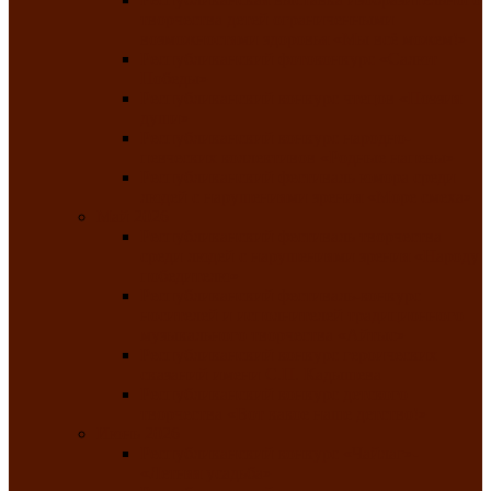
творчества детей ограниченными
возможностями здоровья «Мы всё можем!»
Республиканский фотоконкурс «Салют
Победы»
Республиканский конкурс чтецов «Поэзия
души»
Республиканский конкурс народно-
певческих коллективов «Родные напевы»
Республиканский фестиваль юмора среди
людей с нарушениями зрения «Море смеха»
Май 2026
Республиканский фестиваль творчества
среди людей с нарушениями зрения «Народу
победителю»
Республиканский фестиваль-конкурс
носителей и исполнителей традиционного
музыкального творчества «Айтыс»
Республиканский конкурс героических
сказаний имени С.П. Кадышева
Республиканский конкурс детского
творчества «Вот какое наше детство!»
Июнь 2026
Республиканский конкурс «Чайлаг»-
«Летняя усадьба»