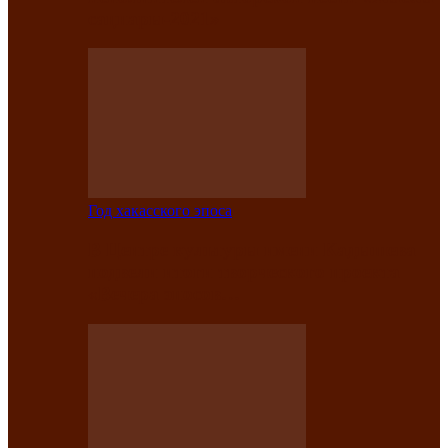
саӊнары-2021»
Год хакасского эпоса
В Центре культуры имени Кадышева
подвели итоги творческого проекта
«Вечера эпосов…