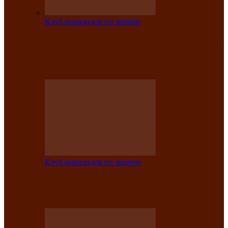
Клуб инвалидов по зрению
На мастер‑классе люди с нарушениями
зрения изготовили бабочек из
синельной…
Клуб инвалидов по зрению
Ко Дню России в Клубе инвалидов по
зрению прошёл праздничный концерт