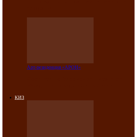
на праздничный концерт в честь Дня
рождения
Арт-резиденция «АРОН»
Фестиваль «Голос кочевника» вновь
объединит народы Саяно-Алтая
КИЗ