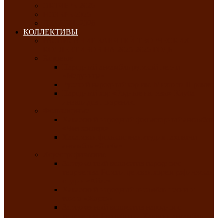
ОКТЯБРЬ-2026
НОЯБРЬ-2026
ДЕКАБРЬ-2026
КОЛЛЕКТИВЫ
РАСПИСАНИЕ ЗАНЯТИЙ ТВОРЧЕСКИХ
КОЛЛЕКТИВОВ НА 2025-2026 ГОДЫ
Хоровые
Народный ансамбль русской песни
«Медуница»
Русский народный хор им. Михаила Шрамко
Народный хор «Родные напевы» Клуба
инвалидов по зрению
Фольклорные
Хакасский народный фольклорный ансамбль
«Чон коглерi»
Хакасская фольклорная студия тахпахчи —
ансамбль «Хағба»
Хореографические
Заслуженный коллектив народного
творчества России детская хореографическая
студия «Айас»
Хакасский народный ансамбль песни и
танца «Жарки»
Заслуженный коллектив народного
творчества Республики Хакасия ансамбль