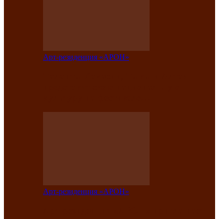
Арт-резиденция «АРОН»
Таланты Хакасии, Тывы и Алтая
представят свою национальную
культуру на фестивале…
Арт-резиденция «АРОН»
Арт-резиденция «АРОН» приглашает