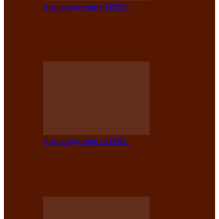
Арт-резиденция «АРОН»
Вокальная студия «Арон» приглашает
на премьерный концерт солистки
Елены Кызласовой
Арт-резиденция «АРОН»
Единство народов Саяно-Алтая: Гала-
концерт завершил Межрегиональный
фестиваль «Голос кочевника»