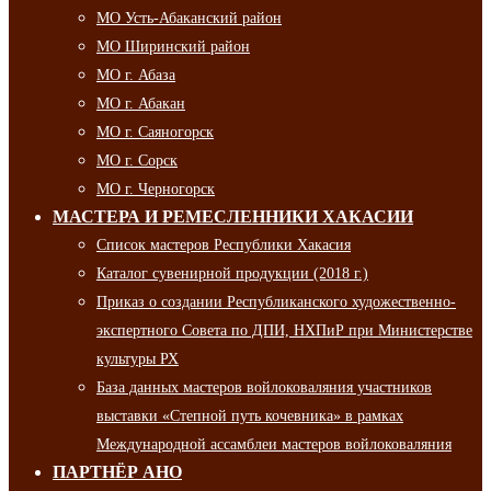
МО Усть-Абаканский район
МО Ширинский район
МО г. Абаза
МО г. Абакан
МО г. Саяногорск
МО г. Сорск
МО г. Черногорск
МАСТЕРА И РЕМЕСЛЕННИКИ ХАКАСИИ
Список мастеров Республики Хакасия
Каталог сувенирной продукции (2018 г.)
Приказ о создании Республиканского художественно-
экспертного Совета по ДПИ, НХПиР при Министерстве
культуры РХ
База данных мастеров войлоковаляния участников
выставки «Степной путь кочевника» в рамках
Международной ассамблеи мастеров войлоковаляния
ПАРТНЁР АНО