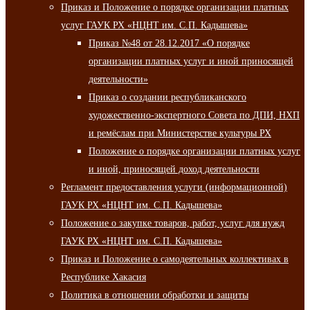
Приказ и Положение о порядке организации платных
услуг ГАУК РХ «НЦНТ им. С.П. Кадышева»
Приказ №48 от 28.12.2017 «О порядке
организации платных услуг и иной приносящей
деятельности»
Приказ о создании республиканского
художественно-экспертного Совета по ДПИ, НХП
и ремёслам при Министерстве культуры РХ
Положение о порядке организации платных услуг
и иной, приносящей доход деятельности
Регламент предоставления услуги (информационной)
ГАУК РХ «НЦНТ им. С.П. Кадышева»
Положение о закупке товаров, работ, услуг для нужд
ГАУК РХ «НЦНТ им. С.П. Кадышева»
Приказ и Положение о самодеятельных коллективах в
Республике Хакасия
Политика в отношении обработки и защиты