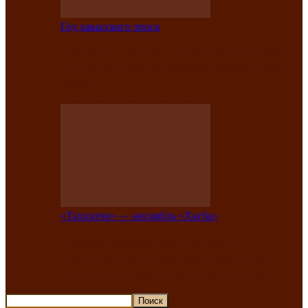
Год хакасского эпоса
В Хакасии состоится конкурс детской
национальной эстрадной песни «Час
ханат»
«Тахпахчи» — ансамбль «Хағба»
Известные тахпахчи Хакасии
приглашают на концерт любителей
традиционного народного тахпаха