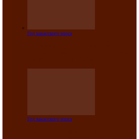
Год хакасского эпоса
Центру культуры и народного
творчества имени Кадышева присвоен
статус «национальный»
Год хакасского эпоса
В Хакасии определили лучших
исполнителей авторской песни «Хысхы