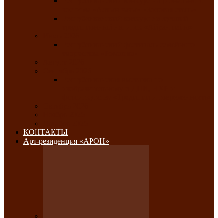
Республиканский конкурс национального
костюма «Алтын чазы»-«Золотая степь»
Республиканский конкурс на лучший
традиционный напиток «Айран пайы»
Июль 2026
Республиканский фестиваль семейного
творчества «Ромашка»
Август 2026
Сентябрь 2026
Республиканская выставка по
изобразительному и ДПИ, НХР и
фотоискусству «Традиции и современность»
Октябрь 2026
Ноябрь 2026
Декабрь 2026
КОНТАКТЫ
Арт-резиденция «АРОН»