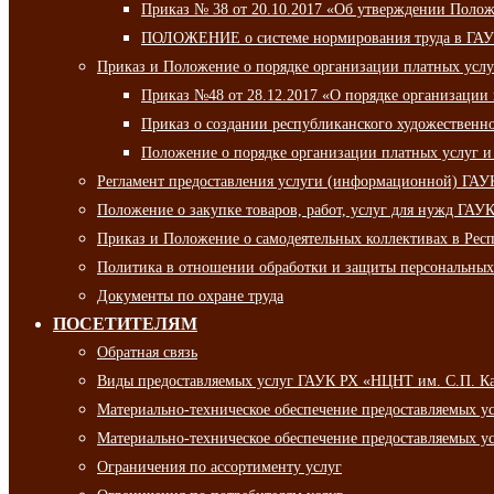
Приказ № 38 от 20.10.2017 «Об утверждении Полож
ПОЛОЖЕНИЕ о системе нормирования труда в ГАУ
Приказ и Положение о порядке организации платных ус
Приказ №48 от 28.12.2017 «О порядке организации
Приказ о создании республиканского художественн
Положение о порядке организации платных услуг и
Регламент предоставления услуги (информационной) ГА
Положение о закупке товаров, работ, услуг для нужд ГА
Приказ и Положение о самодеятельных коллективах в Рес
Политика в отношении обработки и защиты персональны
Документы по охране труда
ПОСЕТИТЕЛЯМ
Обратная связь
Виды предоставляемых услуг ГАУК РХ «НЦНТ им. С.П. К
Материально-техническое обеспечение предоставляемых 
Материально-техническое обеспечение предоставляемых 
Ограничения по ассортименту услуг