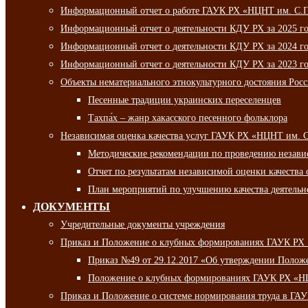
Информационный отчет о работе ГАУК РХ «НЦНТ им. С.П.
Информационный отчет о деятельности КДУ РХ за 2025 г
Информационный отчет о деятельности КДУ РХ за 2024 г
Информационный отчет о деятельности КДУ РХ за 2023 г
Объекты нематериального этнокультурного достояния Рос
Песенные традиции украинских переселенцев
Тахпа́х – жанр хакасского песенного фольклора
Независимая оценка качества услуг ГАУК РХ «НЦНТ им. 
Методические рекомендации по проведению независи
Отчет по результатам независимой оценки качества 
План мероприятий по улучшению качества деятельно
ДОКУМЕНТЫ
Учредительные документы учреждения
Приказ и Положение о клубных формированиях ГАУК РХ
Приказ №49 от 29.12.2017 «Об утверждении Полож
Положение о клубных формированиях ГАУК РХ «Н
Приказ и Положение о системе нормирования труда в Г