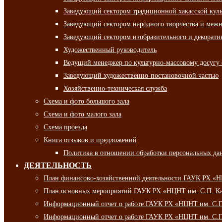
Заведующий сектором традиционной хакасской кул
Заведующий сектором народного творчества и межн
Заведующий сектором изобразительного и декорати
Художественный руководитель
Ведущий менеджер по культурно-массовому досугу 
Заведующий художественно-постановочной частью
Хозяйственно-техническая служба
Схема и фото большого зала
Схема и фото малого зала
Схема проезда
Книга отзывов и предложений
Политика в отношении обработки персональных да
ДЕЯТЕЛЬНОСТЬ
План финансово-хозяйственной деятельности ГАУК РХ «
План основных мероприятий ГАУК РХ «НЦНТ им. С.П. Ка
Информационный отчет о работе ГАУК РХ «НЦНТ им. С.П.
Информационный отчет о работе ГАУК РХ «НЦНТ им. С.П.