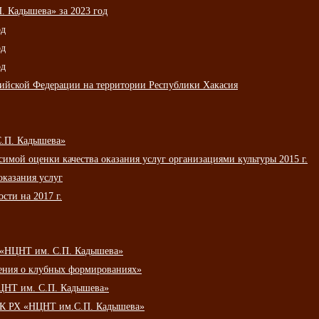
 Кадышева» за 2023 год
од
од
од
сийской Федерации на территории Республики Хакасия
С.П. Кадышева»
мой оценки качества оказания услуг организациями культуры 2015 г.
оказания услуг
сти на 2017 г.
 «НЦНТ им. С.П. Кадышева»
ения о клубных формированиях»
ЦНТ им. С.П. Кадышева»
АУК РХ «НЦНТ им.С.П. Кадышева»