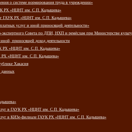
ения о системе нормирования труда в учреждении»
К РХ «НЦНТ им. С.П. Кадышева»
луг ГАУК РХ «НЦНТ им. С.П. Кадышева»
 платных услуг и иной приносящей деятельности»
о-экспертного Совета по ДПИ, НХП и ремёслам при Министерстве культ
 иной, приносящей доход деятельности
УК РХ «НЦНТ им. С.П. Кадышева»
УК РХ «НЦНТ им. С.П. Кадышева»
публике Хакасия
х данных
адышева»
услуг в ГАУК РХ «НЦНТ им. С.П. Кадышева»
услуг в КИЗе-филиале ГАУК РХ «НЦНТ им. С.П. Кадышева»