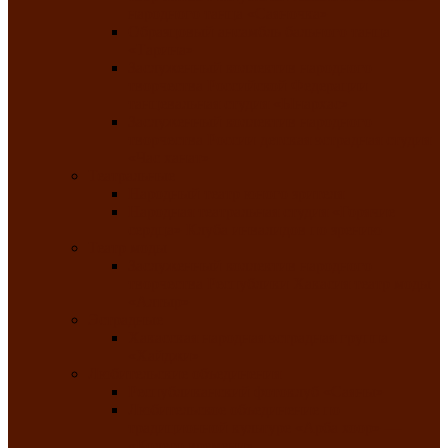
народного танца «Саяночка»
Образцовый ансамбль бального танца
«Тарина»
Заслуженный коллектив народного
творчества Российской Федерации
танцевальная студия «Ынархас»
Заслуженный коллектив народного
творчества России детская эстрадная студия
«Час ханат»
Театральные
Народный театр юного зрителя
Народная театральная студия «Горячие
сердца» Клуба инвалидов по зрению
Театр моды
Заслуженный коллектив народного
творчества Республики Хакасия театр моды
«Алтыр»
Эстрадные
Хакасская народная эстрадная группа
«Хайджи»
Любительские объединения
Республиканский фотоклуб «Саяны»
Любительское объединение по
традиционной культуре «Арба хоор» —
«Колесо времени»