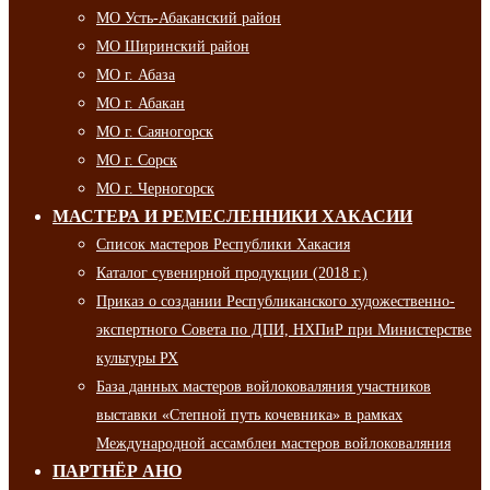
МО Усть-Абаканский район
МО Ширинский район
МО г. Абаза
МО г. Абакан
МО г. Саяногорск
МО г. Сорск
МО г. Черногорск
МАСТЕРА И РЕМЕСЛЕННИКИ ХАКАСИИ
Список мастеров Республики Хакасия
Каталог сувенирной продукции (2018 г.)
Приказ о создании Республиканского художественно-
экспертного Совета по ДПИ, НХПиР при Министерстве
культуры РХ
База данных мастеров войлоковаляния участников
выставки «Степной путь кочевника» в рамках
Международной ассамблеи мастеров войлоковаляния
ПАРТНЁР АНО