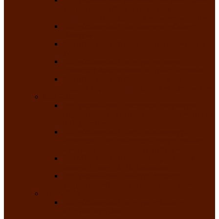
творчества детей ограниченными
возможностями здоровья «Мы всё можем!»
Республиканский фотоконкурс «Салют
Победы»
Республиканский конкурс чтецов «Поэзия
души»
Республиканский конкурс народно-
певческих коллективов «Родные напевы»
Республиканский фестиваль юмора среди
людей с нарушениями зрения «Море смеха»
Май 2026
Республиканский фестиваль творчества
среди людей с нарушениями зрения «Народу
победителю»
Республиканский фестиваль-конкурс
носителей и исполнителей традиционного
музыкального творчества «Айтыс»
Республиканский конкурс героических
сказаний имени С.П. Кадышева
Республиканский конкурс детского
творчества «Вот какое наше детство!»
Июнь 2026
Республиканский конкурс «Чайлаг»-
«Летняя усадьба»