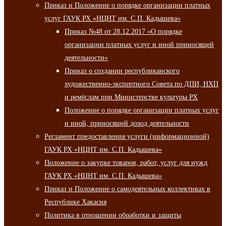
Приказ и Положение о порядке организации платных
услуг ГАУК РХ «НЦНТ им. С.П. Кадышева»
Приказ №48 от 28.12.2017 «О порядке
организации платных услуг и иной приносящей
деятельности»
Приказ о создании республиканского
художественно-экспертного Совета по ДПИ, НХП
и ремёслам при Министерстве культуры РХ
Положение о порядке организации платных услуг
и иной, приносящей доход деятельности
Регламент предоставления услуги (информационной)
ГАУК РХ «НЦНТ им. С.П. Кадышева»
Положение о закупке товаров, работ, услуг для нужд
ГАУК РХ «НЦНТ им. С.П. Кадышева»
Приказ и Положение о самодеятельных коллективах в
Республике Хакасия
Политика в отношении обработки и защиты