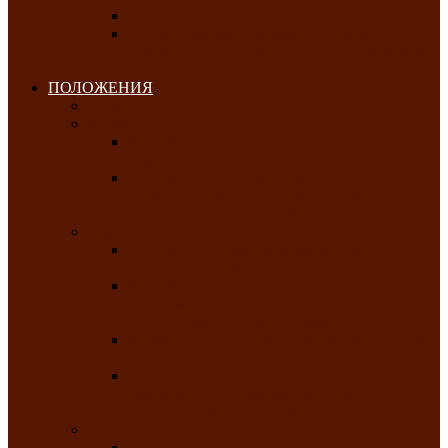
Клуб любителей чатхана
«Творческая мастерская» — студия
декоративно-прикладного искусства Клуба
инвалидов по зрению
ПОЛОЖЕНИЯ
Январь 2026
Февраль 2026
Республиканский молодёжный конкурс
«Здоровый выбор-твой выбор»
Республиканский фестиваль-конкурс
патриотической песни среди людей с
нарушениями зрения «Виват, Россия!»
Март 2026
Республиканская выставка-конкурс
«Сувениры Хакасии»
Республиканский конкурс игровых
программ «Кӱлӱк аттыӊ ойыннары» —
«Игры трудолюбивой лошади»
Межрегиональный конкурс русского танца
«Сибирское раздолье»
Республиканская выставка работ
самодеятельных художников «Часхы
оннерi»-«Краски весны»
Апрель 2026
Республиканская выставка изобразительного