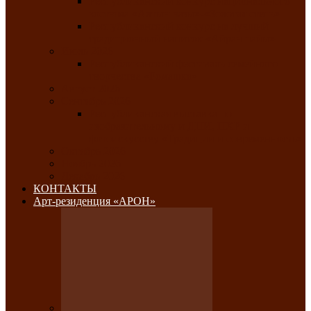
Республиканский конкурс национального
костюма «Алтын чазы»-«Золотая степь»
Республиканский конкурс на лучший
традиционный напиток «Айран пайы»
Июль 2026
Республиканский фестиваль семейного
творчества «Ромашка»
Август 2026
Сентябрь 2026
Республиканская выставка по
изобразительному и ДПИ, НХР и
фотоискусству «Традиции и современность»
Октябрь 2026
Ноябрь 2026
Декабрь 2026
КОНТАКТЫ
Арт-резиденция «АРОН»