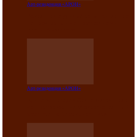
Арт-резиденция «АРОН»
Вокальная студия «Арон» приглашает
на премьерный концерт солистки
Елены Кызласовой
Арт-резиденция «АРОН»
Единство народов Саяно-Алтая: Гала-
концерт завершил Межрегиональный
фестиваль «Голос кочевника»