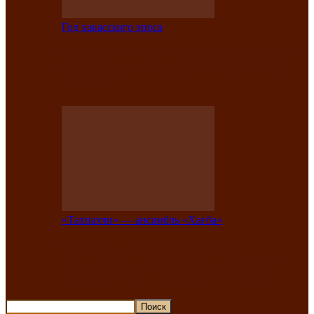
Год хакасского эпоса
В Хакасии состоится конкурс детской
национальной эстрадной песни «Час
ханат»
«Тахпахчи» — ансамбль «Хағба»
Известные тахпахчи Хакасии
приглашают на концерт любителей
традиционного народного тахпаха