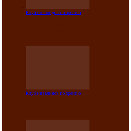
Клуб инвалидов по зрению
На мастер‑классе люди с нарушениями
зрения изготовили бабочек из
синельной…
Клуб инвалидов по зрению
Ко Дню России в Клубе инвалидов по
зрению прошёл праздничный концерт