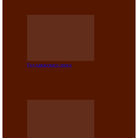
саӊнары-2021»
Год хакасского эпоса
В Центре культуры имени Кадышева
подвели итоги творческого проекта
«Вечера эпосов…