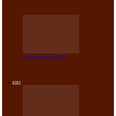
на праздничный концерт в честь Дня
рождения
Арт-резиденция «АРОН»
Фестиваль «Голос кочевника» вновь
объединит народы Саяно-Алтая
КИЗ