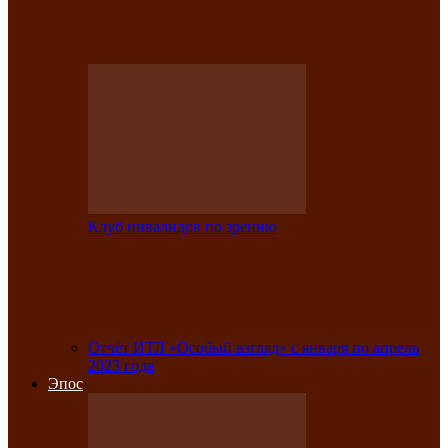
Клубе инвалидов по зрению прошёл 13-
й республиканский…
Клуб инвалидов по зрению
Участники Клуба инвалидов по зрению
заняли призовые места во
Всероссийской…
Отчёт ИТЛ «Особый взгляд» с января по апрель
2023 года
Эпос