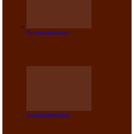
Год хакасского эпоса
Центру культуры и народного
творчества имени Кадышева присвоен
статус «национальный»
Год хакасского эпоса
В Хакасии определили лучших
исполнителей авторской песни «Хысхы