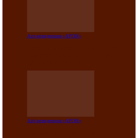
Арт-резиденция «АРОН»
Таланты Хакасии, Тывы и Алтая
представят свою национальную
культуру на фестивале…
Арт-резиденция «АРОН»
Арт-резиденция «АРОН» приглашает