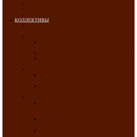
ОКТЯБРЬ-2026
НОЯБРЬ-2026
ДЕКАБРЬ-2026
КОЛЛЕКТИВЫ
РАСПИСАНИЕ ЗАНЯТИЙ ТВОРЧЕСКИХ
КОЛЛЕКТИВОВ НА 2025-2026 ГОДЫ
Хоровые
Народный ансамбль русской песни
«Медуница»
Русский народный хор им. Михаила Шрамко
Народный хор «Родные напевы» Клуба
инвалидов по зрению
Фольклорные
Хакасский народный фольклорный ансамбль
«Чон коглерi»
Хакасская фольклорная студия тахпахчи —
ансамбль «Хағба»
Хореографические
Заслуженный коллектив народного
творчества России детская хореографическая
студия «Айас»
Хакасский народный ансамбль песни и
танца «Жарки»
Заслуженный коллектив народного
творчества Республики Хакасия ансамбль