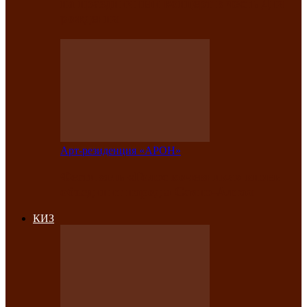
на праздничный концерт в честь Дня
рождения
Арт-резиденция «АРОН»
Фестиваль «Голос кочевника» вновь
объединит народы Саяно-Алтая
КИЗ