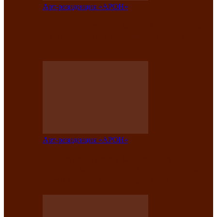
Арт-резиденция «АРОН»
Вокальная студия «Арон» приглашает
на премьерный концерт солистки
Елены Кызласовой
Арт-резиденция «АРОН»
Единство народов Саяно-Алтая: Гала-
концерт завершил Межрегиональный
фестиваль «Голос кочевника»