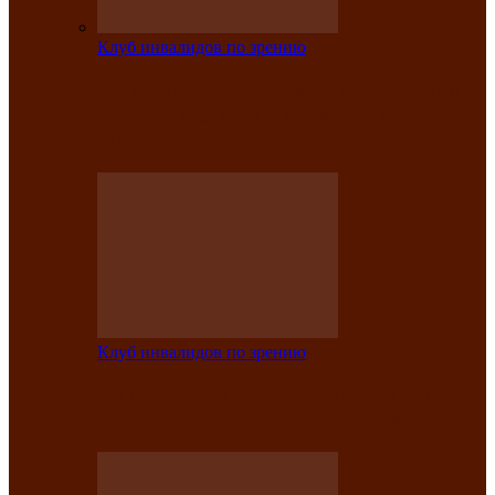
Клуб инвалидов по зрению
На мастер‑классе люди с нарушениями
зрения изготовили бабочек из
синельной…
Клуб инвалидов по зрению
Ко Дню России в Клубе инвалидов по
зрению прошёл праздничный концерт