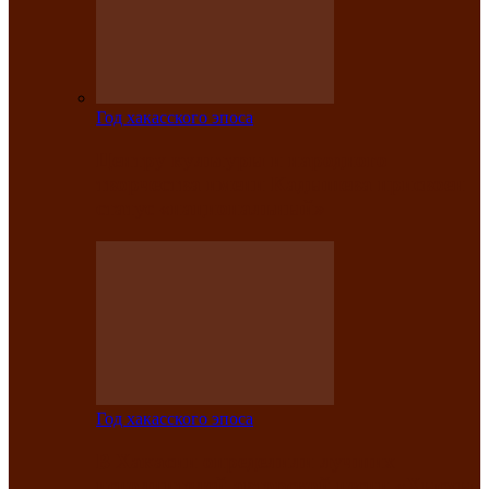
Год хакасского эпоса
Центру культуры и народного
творчества имени Кадышева присвоен
статус «национальный»
Год хакасского эпоса
В Хакасии определили лучших
исполнителей авторской песни «Хысхы