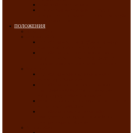
Клуб любителей чатхана
«Творческая мастерская» — студия
декоративно-прикладного искусства Клуба
инвалидов по зрению
ПОЛОЖЕНИЯ
Январь 2026
Февраль 2026
Республиканский молодёжный конкурс
«Здоровый выбор-твой выбор»
Республиканский фестиваль-конкурс
патриотической песни среди людей с
нарушениями зрения «Виват, Россия!»
Март 2026
Республиканская выставка-конкурс
«Сувениры Хакасии»
Республиканский конкурс игровых
программ «Кӱлӱк аттыӊ ойыннары» —
«Игры трудолюбивой лошади»
Межрегиональный конкурс русского танца
«Сибирское раздолье»
Республиканская выставка работ
самодеятельных художников «Часхы
оннерi»-«Краски весны»
Апрель 2026
Республиканская выставка изобразительного