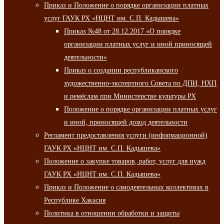
Приказ и Положение о порядке организации платных
услуг ГАУК РХ «НЦНТ им. С.П. Кадышева»
Приказ №48 от 28.12.2017 «О порядке
организации платных услуг и иной приносящей
деятельности»
Приказ о создании республиканского
художественно-экспертного Совета по ДПИ, НХП
и ремёслам при Министерстве культуры РХ
Положение о порядке организации платных услуг
и иной, приносящей доход деятельности
Регламент предоставления услуги (информационной)
ГАУК РХ «НЦНТ им. С.П. Кадышева»
Положение о закупке товаров, работ, услуг для нужд
ГАУК РХ «НЦНТ им. С.П. Кадышева»
Приказ и Положение о самодеятельных коллективах в
Республике Хакасия
Политика в отношении обработки и защиты