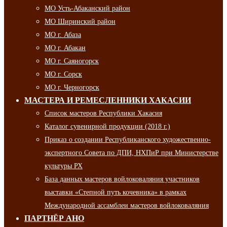
МО Усть-Абаканский район
МО Ширинский район
МО г. Абаза
МО г. Абакан
МО г. Саяногорск
МО г. Сорск
МО г. Черногорск
МАСТЕРА И РЕМЕСЛЕННИКИ ХАКАСИИ
Список мастеров Республики Хакасия
Каталог сувенирной продукции (2018 г.)
Приказ о создании Республиканского художественно-
экспертного Совета по ДПИ, НХПиР при Министерстве
культуры РХ
База данных мастеров войлоковаляния участников
выставки «Степной путь кочевника» в рамках
Международной ассамблеи мастеров войлоковаляния
ПАРТНЁР АНО