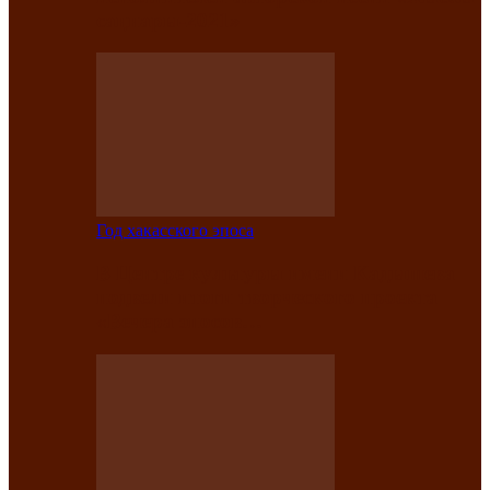
саӊнары-2021»
Год хакасского эпоса
В Центре культуры имени Кадышева
подвели итоги творческого проекта
«Вечера эпосов…