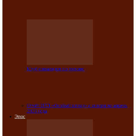
Клубе инвалидов по зрению прошёл 13-
й республиканский…
Клуб инвалидов по зрению
Участники Клуба инвалидов по зрению
заняли призовые места во
Всероссийской…
Отчёт ИТЛ «Особый взгляд» с января по апрель
2023 года
Эпос