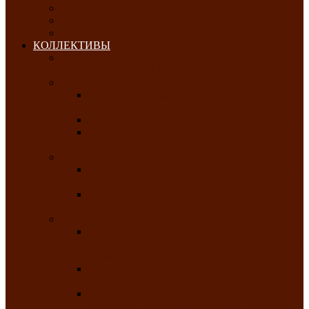
ОКТЯБРЬ-2026
НОЯБРЬ-2026
ДЕКАБРЬ-2026
КОЛЛЕКТИВЫ
РАСПИСАНИЕ ЗАНЯТИЙ ТВОРЧЕСКИХ
КОЛЛЕКТИВОВ НА 2025-2026 ГОДЫ
Хоровые
Народный ансамбль русской песни
«Медуница»
Русский народный хор им. Михаила Шрамко
Народный хор «Родные напевы» Клуба
инвалидов по зрению
Фольклорные
Хакасский народный фольклорный ансамбль
«Чон коглерi»
Хакасская фольклорная студия тахпахчи —
ансамбль «Хағба»
Хореографические
Заслуженный коллектив народного
творчества России детская хореографическая
студия «Айас»
Хакасский народный ансамбль песни и
танца «Жарки»
Заслуженный коллектив народного
творчества Республики Хакасия ансамбль