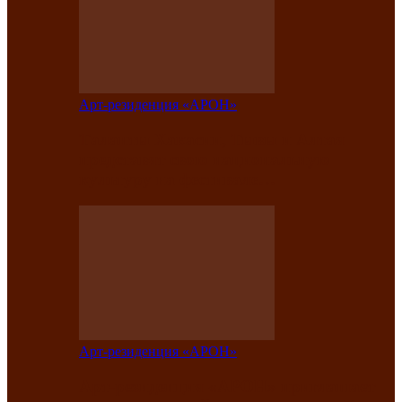
Арт-резиденция «АРОН»
Таланты Хакасии, Тывы и Алтая
представят свою национальную
культуру на фестивале…
Арт-резиденция «АРОН»
Арт-резиденция «АРОН» приглашает