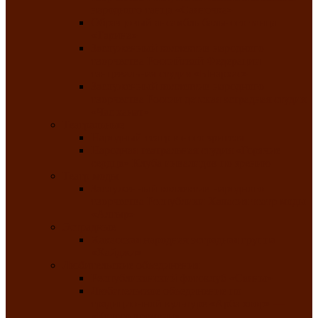
народного танца «Саяночка»
Образцовый ансамбль бального танца
«Тарина»
Заслуженный коллектив народного
творчества Российской Федерации
танцевальная студия «Ынархас»
Заслуженный коллектив народного
творчества России детская эстрадная студия
«Час ханат»
Театральные
Народный театр юного зрителя
Народная театральная студия «Горячие
сердца» Клуба инвалидов по зрению
Театр моды
Заслуженный коллектив народного
творчества Республики Хакасия театр моды
«Алтыр»
Эстрадные
Хакасская народная эстрадная группа
«Хайджи»
Любительские объединения
Республиканский фотоклуб «Саяны»
Любительское объединение по
традиционной культуре «Арба хоор» —
«Колесо времени»