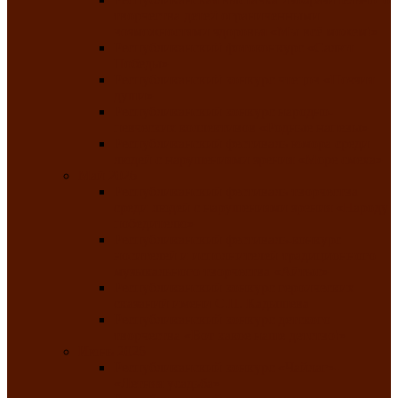
творчества детей ограниченными
возможностями здоровья «Мы всё можем!»
Республиканский фотоконкурс «Салют
Победы»
Республиканский конкурс чтецов «Поэзия
души»
Республиканский конкурс народно-
певческих коллективов «Родные напевы»
Республиканский фестиваль юмора среди
людей с нарушениями зрения «Море смеха»
Май 2026
Республиканский фестиваль творчества
среди людей с нарушениями зрения «Народу
победителю»
Республиканский фестиваль-конкурс
носителей и исполнителей традиционного
музыкального творчества «Айтыс»
Республиканский конкурс героических
сказаний имени С.П. Кадышева
Республиканский конкурс детского
творчества «Вот какое наше детство!»
Июнь 2026
Республиканский конкурс «Чайлаг»-
«Летняя усадьба»