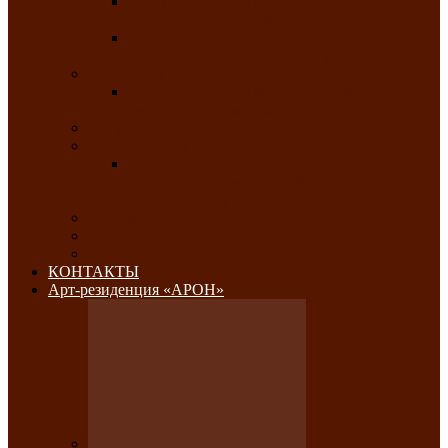
Республиканский конкурс национального
костюма «Алтын чазы»-«Золотая степь»
Республиканский конкурс на лучший
традиционный напиток «Айран пайы»
Июль 2026
Республиканский фестиваль семейного
творчества «Ромашка»
Август 2026
Сентябрь 2026
Республиканская выставка по
изобразительному и ДПИ, НХР и
фотоискусству «Традиции и современность»
Октябрь 2026
Ноябрь 2026
Декабрь 2026
КОНТАКТЫ
Арт-резиденция «АРОН»