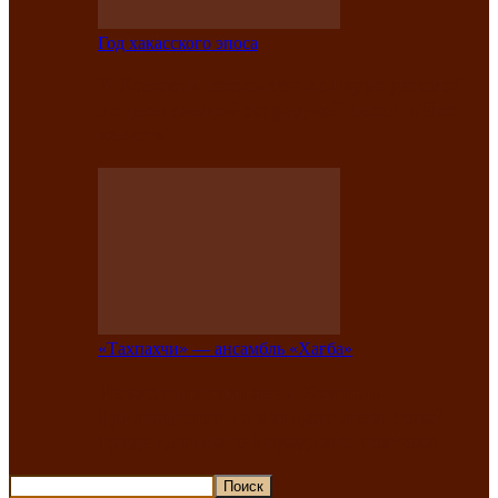
Год хакасского эпоса
В Хакасии состоится конкурс детской
национальной эстрадной песни «Час
ханат»
«Тахпахчи» — ансамбль «Хағба»
Известные тахпахчи Хакасии
приглашают на концерт любителей
традиционного народного тахпаха