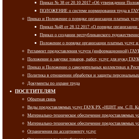
Приказ № 38 от 20.10.2017 «Об утверждении Полож
ПОЛОЖЕНИЕ о системе нормирования труда в ГАУ
Приказ и Положение о порядке организации платных ус
Приказ №48 от 28.12.2017 «О порядке организации
Приказ о создании республиканского художественн
Положение о порядке организации платных услуг и
Регламент предоставления услуги (информационной) ГА
Положение о закупке товаров, работ, услуг для нужд ГА
Приказ и Положение о самодеятельных коллективах в Рес
Политика в отношении обработки и защиты персональны
Документы по охране труда
ПОСЕТИТЕЛЯМ
Обратная связь
Виды предоставляемых услуг ГАУК РХ «НЦНТ им. С.П. К
Материально-техническое обеспечение предоставляемых 
Материально-техническое обеспечение предоставляемых 
Ограничения по ассортименту услуг