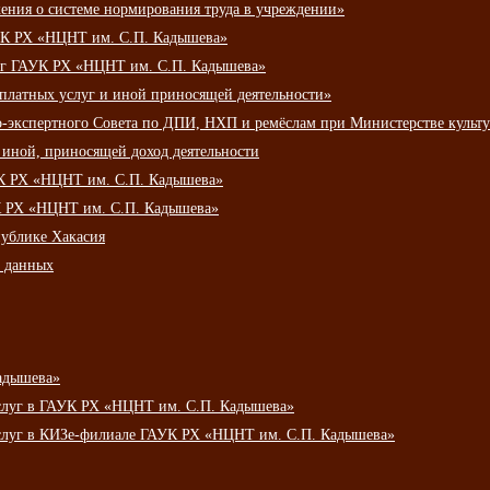
ения о системе нормирования труда в учреждении»
К РХ «НЦНТ им. С.П. Кадышева»
луг ГАУК РХ «НЦНТ им. С.П. Кадышева»
 платных услуг и иной приносящей деятельности»
о-экспертного Совета по ДПИ, НХП и ремёслам при Министерстве культ
 иной, приносящей доход деятельности
УК РХ «НЦНТ им. С.П. Кадышева»
УК РХ «НЦНТ им. С.П. Кадышева»
публике Хакасия
х данных
адышева»
услуг в ГАУК РХ «НЦНТ им. С.П. Кадышева»
услуг в КИЗе-филиале ГАУК РХ «НЦНТ им. С.П. Кадышева»