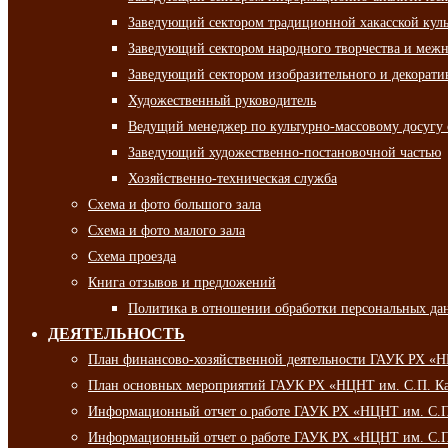
Заведующий сектором традиционной хакасской кул
Заведующий сектором народного творчества и межн
Заведующий сектором изобразительного и декорати
Художественный руководитель
Ведущий менеджер по культурно-массовому досугу 
Заведующий художественно-постановочной частью
Хозяйственно-техническая служба
Схема и фото большого зала
Схема и фото малого зала
Схема проезда
Книга отзывов и предложений
Политика в отношении обработки персональных да
ДЕЯТЕЛЬНОСТЬ
План финансово-хозяйственной деятельности ГАУК РХ «
План основных мероприятий ГАУК РХ «НЦНТ им. С.П. Ка
Информационный отчет о работе ГАУК РХ «НЦНТ им. С.П.
Информационный отчет о работе ГАУК РХ «НЦНТ им. С.П.