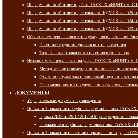
Информационный отчет о работе ГАУК РХ «НЦНТ им. С.П.
Информационный отчет о деятельности КДУ РХ за 2025 г
Информационный отчет о деятельности КДУ РХ за 2024 г
Информационный отчет о деятельности КДУ РХ за 2023 г
Объекты нематериального этнокультурного достояния Рос
Песенные традиции украинских переселенцев
Тахпа́х – жанр хакасского песенного фольклора
Независимая оценка качества услуг ГАУК РХ «НЦНТ им. 
Методические рекомендации по проведению независи
Отчет по результатам независимой оценки качества 
План мероприятий по улучшению качества деятельно
ДОКУМЕНТЫ
Учредительные документы учреждения
Приказ и Положение о клубных формированиях ГАУК РХ
Приказ №49 от 29.12.2017 «Об утверждении Полож
Положение о клубных формированиях ГАУК РХ «Н
Приказ и Положение о системе нормирования труда в Г