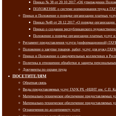
Приказ № 38 от 20.10.2017 «Об утверждении Полож
ПОЛОЖЕНИЕ о системе нормирования труда в ГАУ
Приказ и Положение о порядке организации платных ус
Приказ №48 от 28.12.2017 «О порядке организации
Приказ о создании республиканского художественн
Положение о порядке организации платных услуг и
Регламент предоставления услуги (информационной) ГА
Положение о закупке товаров, работ, услуг для нужд ГА
Приказ и Положение о самодеятельных коллективах в Рес
Политика в отношении обработки и защиты персональны
Документы по охране труда
ПОСЕТИТЕЛЯМ
Обратная связь
Виды предоставляемых услуг ГАУК РХ «НЦНТ им. С.П. К
Материально-техническое обеспечение предоставляемых 
Материально-техническое обеспечение предоставляемых 
Ограничения по ассортименту услуг