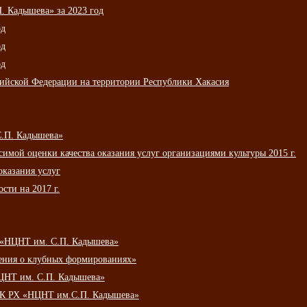
 Кадышева» за 2023 год
од
од
од
сийской Федерации на территории Республики Хакасия
С.П. Кадышева»
мой оценки качества оказания услуг организациями культуры 2015 г.
оказания услуг
сти на 2017 г.
 «НЦНТ им. С.П. Кадышева»
ения о клубных формированиях»
ЦНТ им. С.П. Кадышева»
АУК РХ «НЦНТ им.С.П. Кадышева»