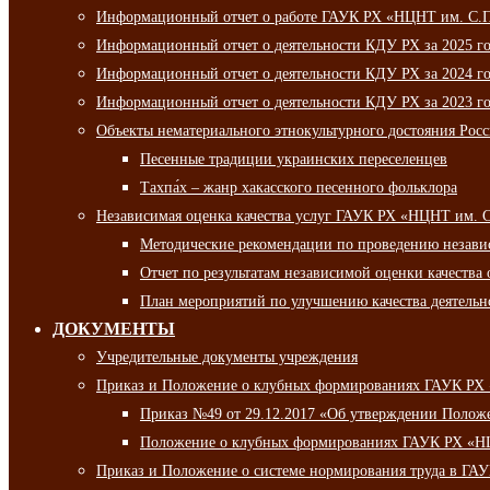
Информационный отчет о работе ГАУК РХ «НЦНТ им. С.П.
Информационный отчет о деятельности КДУ РХ за 2025 г
Информационный отчет о деятельности КДУ РХ за 2024 г
Информационный отчет о деятельности КДУ РХ за 2023 г
Объекты нематериального этнокультурного достояния Рос
Песенные традиции украинских переселенцев
Тахпа́х – жанр хакасского песенного фольклора
Независимая оценка качества услуг ГАУК РХ «НЦНТ им. 
Методические рекомендации по проведению независи
Отчет по результатам независимой оценки качества 
План мероприятий по улучшению качества деятельно
ДОКУМЕНТЫ
Учредительные документы учреждения
Приказ и Положение о клубных формированиях ГАУК РХ
Приказ №49 от 29.12.2017 «Об утверждении Полож
Положение о клубных формированиях ГАУК РХ «Н
Приказ и Положение о системе нормирования труда в Г