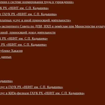
ения о системе нормирования труда в учреждении»
К РХ «НЦНТ им. С.П. Кадышева»
луг ГАУК РХ «НЦНТ им. С.П. Кадышева»
 платных услуг и иной приносящей деятельности»
о-экспертного Совета по ДПИ, НХП и ремёслам при Министерстве культ
 иной, приносящей доход деятельности
УК РХ «НЦНТ им. С.П. Кадышева»
УК РХ «НЦНТ им. С.П. Кадышева»
публике Хакасия
х данных
адышева»
услуг в ГАУК РХ «НЦНТ им. С.П. Кадышева»
услуг в КИЗе-филиале ГАУК РХ «НЦНТ им. С.П. Кадышева»