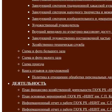
Заведующий сектором традиционной хакасской кул
Заведующий сектором народного творчества и межн
Заведующий сектором изобразительного и декорати
Художественный руководитель
Ведущий менеджер по культурно-массовому досугу 
Заведующий художественно-постановочной частью
Хозяйственно-техническая служба
Схема и фото большого зала
Схема и фото малого зала
Схема проезда
Книга отзывов и предложений
Политика в отношении обработки персональных да
ДЕЯТЕЛЬНОСТЬ
План финансово-хозяйственной деятельности ГАУК РХ «
План основных мероприятий ГАУК РХ «НЦНТ им. С.П. Ка
Информационный отчет о работе ГАУК РХ «НЦНТ им. С.П.
Информационный отчет о работе ГАУК РХ «НЦНТ им. С.П.