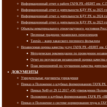
Информационный отчет о работе ГАУК РХ «НЦНТ им. С.П.
Информационный отчет о деятельности КДУ РХ за 2025 г
Информационный отчет о деятельности КДУ РХ за 2024 г
Информационный отчет о деятельности КДУ РХ за 2023 г
Объекты нематериального этнокультурного достояния Рос
Песенные традиции украинских переселенцев
Тахпа́х – жанр хакасского песенного фольклора
Независимая оценка качества услуг ГАУК РХ «НЦНТ им. 
Методические рекомендации по проведению независи
Отчет по результатам независимой оценки качества 
План мероприятий по улучшению качества деятельно
ДОКУМЕНТЫ
Учредительные документы учреждения
Приказ и Положение о клубных формированиях ГАУК РХ
Приказ №49 от 29.12.2017 «Об утверждении Полож
Положение о клубных формированиях ГАУК РХ «Н
Приказ и Положение о системе нормирования труда в Г