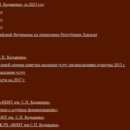
 Кадышева» за 2023 год
од
од
од
сийской Федерации на территории Республики Хакасия
С.П. Кадышева»
мой оценки качества оказания услуг организациями культуры 2015 г.
оказания услуг
сти на 2017 г.
 «НЦНТ им. С.П. Кадышева»
ения о клубных формированиях»
ЦНТ им. С.П. Кадышева»
АУК РХ «НЦНТ им.С.П. Кадышева»