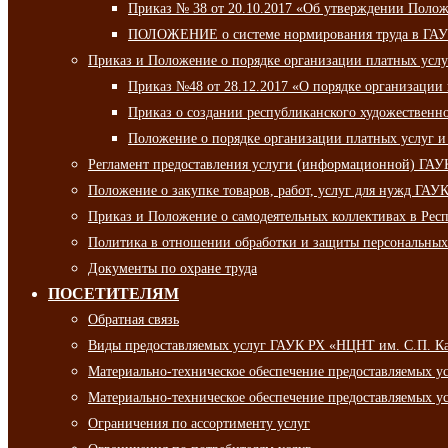
Приказ № 38 от 20.10.2017 «Об утверждении Полож
ПОЛОЖЕНИЕ о системе нормирования труда в ГАУ
Приказ и Положение о порядке организации платных ус
Приказ №48 от 28.12.2017 «О порядке организации
Приказ о создании республиканского художественн
Положение о порядке организации платных услуг и
Регламент предоставления услуги (информационной) ГА
Положение о закупке товаров, работ, услуг для нужд ГА
Приказ и Положение о самодеятельных коллективах в Рес
Политика в отношении обработки и защиты персональны
Документы по охране труда
ПОСЕТИТЕЛЯМ
Обратная связь
Виды предоставляемых услуг ГАУК РХ «НЦНТ им. С.П. К
Материально-техническое обеспечение предоставляемых 
Материально-техническое обеспечение предоставляемых 
Ограничения по ассортименту услуг