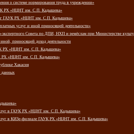
ения о системе нормирования труда в учреждении»
К РХ «НЦНТ им. С.П. Кадышева»
луг ГАУК РХ «НЦНТ им. С.П. Кадышева»
 платных услуг и иной приносящей деятельности»
о-экспертного Совета по ДПИ, НХП и ремёслам при Министерстве культ
 иной, приносящей доход деятельности
УК РХ «НЦНТ им. С.П. Кадышева»
УК РХ «НЦНТ им. С.П. Кадышева»
публике Хакасия
х данных
адышева»
услуг в ГАУК РХ «НЦНТ им. С.П. Кадышева»
услуг в КИЗе-филиале ГАУК РХ «НЦНТ им. С.П. Кадышева»