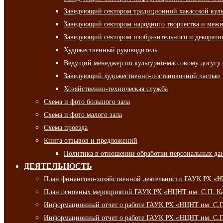
Заведующий сектором традиционной хакасской кул
Заведующий сектором народного творчества и межн
Заведующий сектором изобразительного и декорати
Художественный руководитель
Ведущий менеджер по культурно-массовому досугу 
Заведующий художественно-постановочной частью
Хозяйственно-техническая служба
Схема и фото большого зала
Схема и фото малого зала
Схема проезда
Книга отзывов и предложений
Политика в отношении обработки персональных да
ДЕЯТЕЛЬНОСТЬ
План финансово-хозяйственной деятельности ГАУК РХ «
План основных мероприятий ГАУК РХ «НЦНТ им. С.П. Ка
Информационный отчет о работе ГАУК РХ «НЦНТ им. С.П.
Информационный отчет о работе ГАУК РХ «НЦНТ им. С.П.