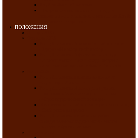
Клуб любителей чатхана
«Творческая мастерская» — студия
декоративно-прикладного искусства Клуба
инвалидов по зрению
ПОЛОЖЕНИЯ
Январь 2026
Февраль 2026
Республиканский молодёжный конкурс
«Здоровый выбор-твой выбор»
Республиканский фестиваль-конкурс
патриотической песни среди людей с
нарушениями зрения «Виват, Россия!»
Март 2026
Республиканская выставка-конкурс
«Сувениры Хакасии»
Республиканский конкурс игровых
программ «Кӱлӱк аттыӊ ойыннары» —
«Игры трудолюбивой лошади»
Межрегиональный конкурс русского танца
«Сибирское раздолье»
Республиканская выставка работ
самодеятельных художников «Часхы
оннерi»-«Краски весны»
Апрель 2026
Республиканская выставка изобразительного