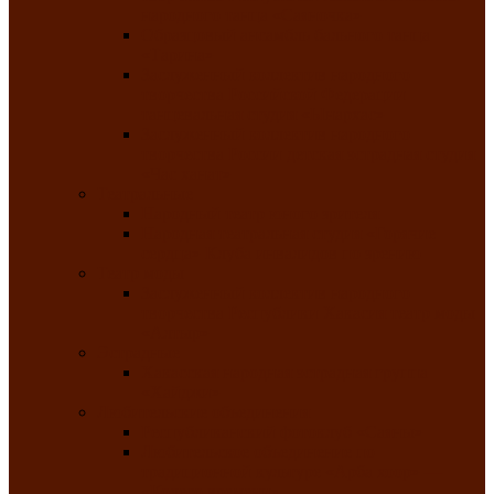
народного танца «Саяночка»
Образцовый ансамбль бального танца
«Тарина»
Заслуженный коллектив народного
творчества Российской Федерации
танцевальная студия «Ынархас»
Заслуженный коллектив народного
творчества России детская эстрадная студия
«Час ханат»
Театральные
Народный театр юного зрителя
Народная театральная студия «Горячие
сердца» Клуба инвалидов по зрению
Театр моды
Заслуженный коллектив народного
творчества Республики Хакасия театр моды
«Алтыр»
Эстрадные
Хакасская народная эстрадная группа
«Хайджи»
Любительские объединения
Республиканский фотоклуб «Саяны»
Любительское объединение по
традиционной культуре «Арба хоор» —
«Колесо времени»