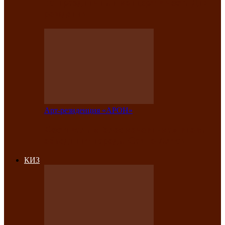
на праздничный концерт в честь Дня
рождения
Арт-резиденция «АРОН»
Фестиваль «Голос кочевника» вновь
объединит народы Саяно-Алтая
КИЗ