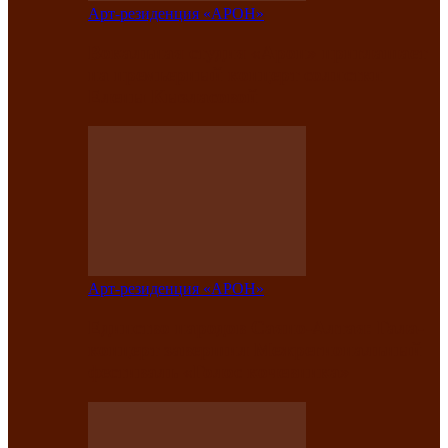
Арт-резиденция «АРОН»
Вокальная студия «Арон» приглашает
на премьерный концерт солистки
Елены Кызласовой
Арт-резиденция «АРОН»
Единство народов Саяно-Алтая: Гала-
концерт завершил Межрегиональный
фестиваль «Голос кочевника»