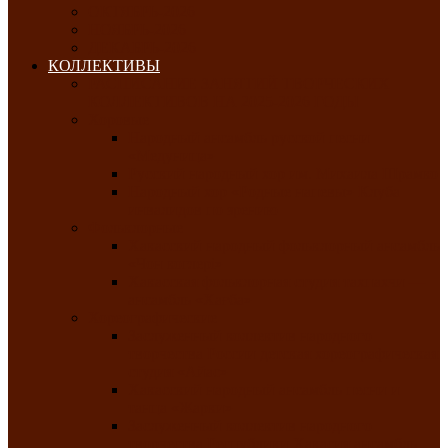
ОКТЯБРЬ-2026
НОЯБРЬ-2026
ДЕКАБРЬ-2026
КОЛЛЕКТИВЫ
РАСПИСАНИЕ ЗАНЯТИЙ ТВОРЧЕСКИХ
КОЛЛЕКТИВОВ НА 2025-2026 ГОДЫ
Хоровые
Народный ансамбль русской песни
«Медуница»
Русский народный хор им. Михаила Шрамко
Народный хор «Родные напевы» Клуба
инвалидов по зрению
Фольклорные
Хакасский народный фольклорный ансамбль
«Чон коглерi»
Хакасская фольклорная студия тахпахчи —
ансамбль «Хағба»
Хореографические
Заслуженный коллектив народного
творчества России детская хореографическая
студия «Айас»
Хакасский народный ансамбль песни и
танца «Жарки»
Заслуженный коллектив народного
творчества Республики Хакасия ансамбль