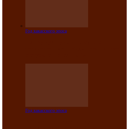
Год хакасского эпоса
Центру культуры и народного
творчества имени Кадышева присвоен
статус «национальный»
Год хакасского эпоса
В Хакасии определили лучших
исполнителей авторской песни «Хысхы