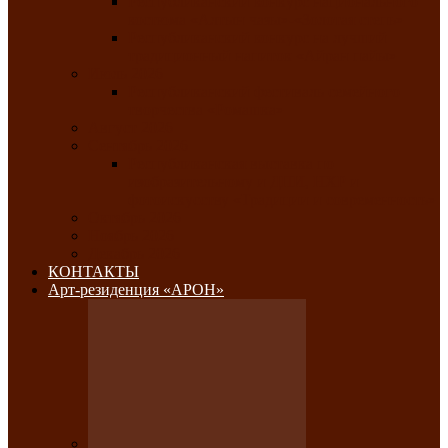
Республиканский конкурс национального
костюма «Алтын чазы»-«Золотая степь»
Республиканский конкурс на лучший
традиционный напиток «Айран пайы»
Июль 2026
Республиканский фестиваль семейного
творчества «Ромашка»
Август 2026
Сентябрь 2026
Республиканская выставка по
изобразительному и ДПИ, НХР и
фотоискусству «Традиции и современность»
Октябрь 2026
Ноябрь 2026
Декабрь 2026
КОНТАКТЫ
Арт-резиденция «АРОН»