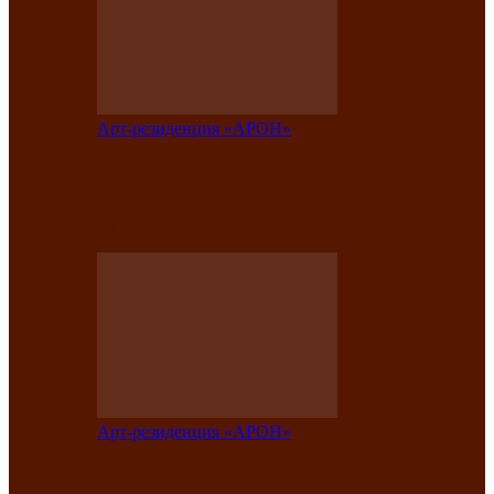
Арт-резиденция «АРОН»
Таланты Хакасии, Тывы и Алтая
представят свою национальную
культуру на фестивале…
Арт-резиденция «АРОН»
Арт-резиденция «АРОН» приглашает