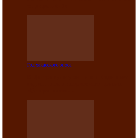
саӊнары-2021»
Год хакасского эпоса
В Центре культуры имени Кадышева
подвели итоги творческого проекта
«Вечера эпосов…