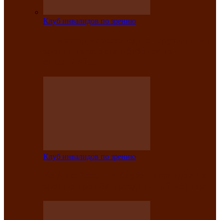
Клуб инвалидов по зрению
На мастер‑классе люди с нарушениями
зрения изготовили бабочек из
синельной…
Клуб инвалидов по зрению
Ко Дню России в Клубе инвалидов по
зрению прошёл праздничный концерт