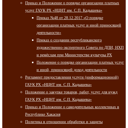
Приказ и Положение о порядке организации платных
услуг ГАУК РХ «НЦНТ им. С.П. Кадышева»
Приказ №48 от 28.12.2017 «О порядке
организации платных услуг и иной приносящей
деятельности»
Приказ о создании республиканского
художественно-экспертного Совета по ДПИ, НХП
и ремёслам при Министерстве культуры РХ
Положение о порядке организации платных услуг
и иной, приносящей доход деятельности
Регламент предоставления услуги (информационной)
ГАУК РХ «НЦНТ им. С.П. Кадышева»
Положение о закупке товаров, работ, услуг для нужд
ГАУК РХ «НЦНТ им. С.П. Кадышева»
Приказ и Положение о самодеятельных коллективах в
Республике Хакасия
Политика в отношении обработки и защиты