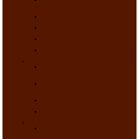
творчества детей ограниченными
возможностями здоровья «Мы всё можем!»
Республиканский фотоконкурс «Салют
Победы»
Республиканский конкурс чтецов «Поэзия
души»
Республиканский конкурс народно-
певческих коллективов «Родные напевы»
Республиканский фестиваль юмора среди
людей с нарушениями зрения «Море смеха»
Май 2026
Республиканский фестиваль творчества
среди людей с нарушениями зрения «Народу
победителю»
Республиканский фестиваль-конкурс
носителей и исполнителей традиционного
музыкального творчества «Айтыс»
Республиканский конкурс героических
сказаний имени С.П. Кадышева
Республиканский конкурс детского
творчества «Вот какое наше детство!»
Июнь 2026
Республиканский конкурс «Чайлаг»-
«Летняя усадьба»