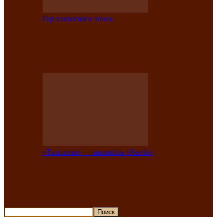
Год хакасского эпоса
В Хакасии состоится конкурс детской
национальной эстрадной песни «Час
ханат»
«Тахпахчи» — ансамбль «Хағба»
Известные тахпахчи Хакасии
приглашают на концерт любителей
традиционного народного тахпаха