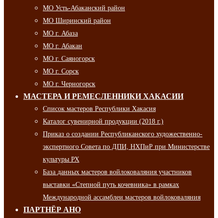
МО Усть-Абаканский район
МО Ширинский район
МО г. Абаза
МО г. Абакан
МО г. Саяногорск
МО г. Сорск
МО г. Черногорск
МАСТЕРА И РЕМЕСЛЕННИКИ ХАКАСИИ
Список мастеров Республики Хакасия
Каталог сувенирной продукции (2018 г.)
Приказ о создании Республиканского художественно-
экспертного Совета по ДПИ, НХПиР при Министерстве
культуры РХ
База данных мастеров войлоковаляния участников
выставки «Степной путь кочевника» в рамках
Международной ассамблеи мастеров войлоковаляния
ПАРТНЁР АНО