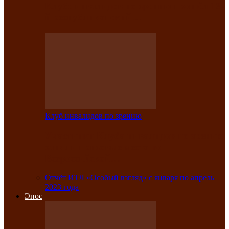
Клубе инвалидов по зрению прошёл 13-
й республиканский…
Клуб инвалидов по зрению
Участники Клуба инвалидов по зрению
заняли призовые места во
Всероссийской…
Отчёт ИТЛ «Особый взгляд» с января по апрель
2023 года
Эпос