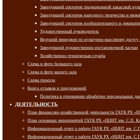
Заведующий сектором традиционной хакасской кул
Заведующий сектором народного творчества и межн
Заведующий сектором изобразительного и декорати
Художественный руководитель
Ведущий менеджер по культурно-массовому досугу 
Заведующий художественно-постановочной частью
Хозяйственно-техническая служба
Схема и фото большого зала
Схема и фото малого зала
Схема проезда
Книга отзывов и предложений
Политика в отношении обработки персональных да
ДЕЯТЕЛЬНОСТЬ
План финансово-хозяйственной деятельности ГАУК РХ «
План основных мероприятий ГАУК РХ «НЦНТ им. С.П. Ка
Информационный отчет о работе ГАУК РХ «НЦНТ им. С.П.
Информационный отчет о работе ГАУК РХ «НЦНТ им. С.П.