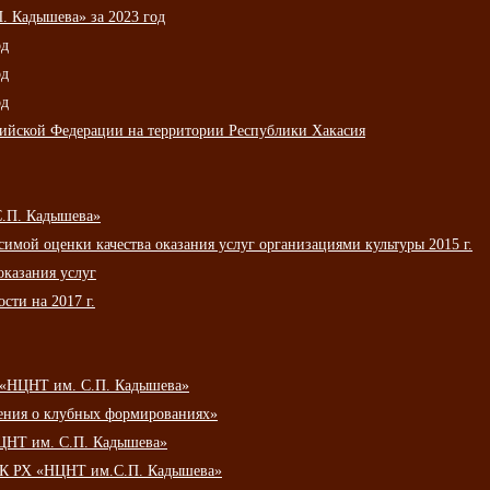
 Кадышева» за 2023 год
од
од
од
сийской Федерации на территории Республики Хакасия
С.П. Кадышева»
мой оценки качества оказания услуг организациями культуры 2015 г.
оказания услуг
сти на 2017 г.
 «НЦНТ им. С.П. Кадышева»
ения о клубных формированиях»
ЦНТ им. С.П. Кадышева»
АУК РХ «НЦНТ им.С.П. Кадышева»