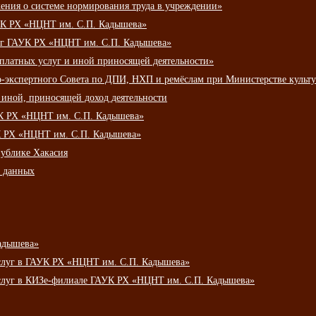
ения о системе нормирования труда в учреждении»
К РХ «НЦНТ им. С.П. Кадышева»
луг ГАУК РХ «НЦНТ им. С.П. Кадышева»
 платных услуг и иной приносящей деятельности»
о-экспертного Совета по ДПИ, НХП и ремёслам при Министерстве культ
 иной, приносящей доход деятельности
УК РХ «НЦНТ им. С.П. Кадышева»
УК РХ «НЦНТ им. С.П. Кадышева»
публике Хакасия
х данных
адышева»
услуг в ГАУК РХ «НЦНТ им. С.П. Кадышева»
услуг в КИЗе-филиале ГАУК РХ «НЦНТ им. С.П. Кадышева»