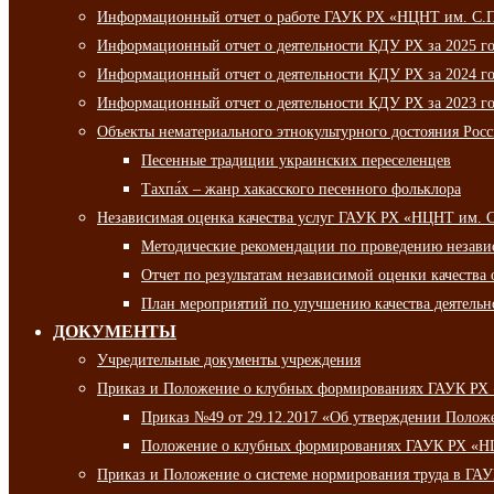
Информационный отчет о работе ГАУК РХ «НЦНТ им. С.П.
Информационный отчет о деятельности КДУ РХ за 2025 г
Информационный отчет о деятельности КДУ РХ за 2024 г
Информационный отчет о деятельности КДУ РХ за 2023 г
Объекты нематериального этнокультурного достояния Рос
Песенные традиции украинских переселенцев
Тахпа́х – жанр хакасского песенного фольклора
Независимая оценка качества услуг ГАУК РХ «НЦНТ им. 
Методические рекомендации по проведению независи
Отчет по результатам независимой оценки качества 
План мероприятий по улучшению качества деятельно
ДОКУМЕНТЫ
Учредительные документы учреждения
Приказ и Положение о клубных формированиях ГАУК РХ
Приказ №49 от 29.12.2017 «Об утверждении Полож
Положение о клубных формированиях ГАУК РХ «Н
Приказ и Положение о системе нормирования труда в Г