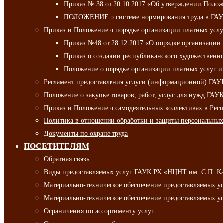
Приказ № 38 от 20.10.2017 «Об утверждении Полож
ПОЛОЖЕНИЕ о системе нормирования труда в ГАУ
Приказ и Положение о порядке организации платных ус
Приказ №48 от 28.12.2017 «О порядке организации
Приказ о создании республиканского художественн
Положение о порядке организации платных услуг и
Регламент предоставления услуги (информационной) ГА
Положение о закупке товаров, работ, услуг для нужд ГА
Приказ и Положение о самодеятельных коллективах в Рес
Политика в отношении обработки и защиты персональны
Документы по охране труда
ПОСЕТИТЕЛЯМ
Обратная связь
Виды предоставляемых услуг ГАУК РХ «НЦНТ им. С.П. К
Материально-техническое обеспечение предоставляемых 
Материально-техническое обеспечение предоставляемых 
Ограничения по ассортименту услуг