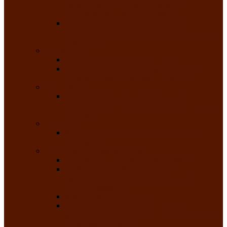
творчества Российской Федерации
танцевальная студия «Ынархас»
Заслуженный коллектив народного
творчества России детская эстрадная студия
«Час ханат»
Театральные
Народный театр юного зрителя
Народная театральная студия «Горячие
сердца» Клуба инвалидов по зрению
Театр моды
Заслуженный коллектив народного
творчества Республики Хакасия театр моды
«Алтыр»
Эстрадные
Хакасская народная эстрадная группа
«Хайджи»
Любительские объединения
Республиканский фотоклуб «Саяны»
Любительское объединение по
традиционной культуре «Арба хоор» —
«Колесо времени»
Клуб любителей чатхана
«Творческая мастерская» — студия
декоративно-прикладного искусства Клуба
инвалидов по зрению