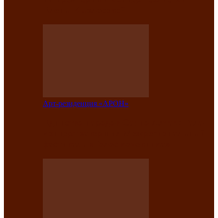
Елены Кызласовой
Арт-резиденция «АРОН»
Единство народов Саяно-Алтая: Гала-
концерт завершил Межрегиональный
фестиваль «Голос кочевника»