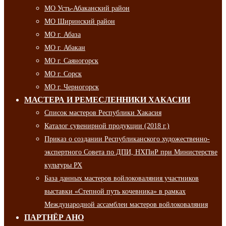
МО Усть-Абаканский район
МО Ширинский район
МО г. Абаза
МО г. Абакан
МО г. Саяногорск
МО г. Сорск
МО г. Черногорск
МАСТЕРА И РЕМЕСЛЕННИКИ ХАКАСИИ
Список мастеров Республики Хакасия
Каталог сувенирной продукции (2018 г.)
Приказ о создании Республиканского художественно-
экспертного Совета по ДПИ, НХПиР при Министерстве
культуры РХ
База данных мастеров войлоковаляния участников
выставки «Степной путь кочевника» в рамках
Международной ассамблеи мастеров войлоковаляния
ПАРТНЁР АНО