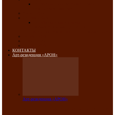
Республиканский фестиваль семейного
творчества «Ромашка»
Август 2026
Сентябрь 2026
Республиканская выставка по
изобразительному и ДПИ, НХР и
фотоискусству «Традиции и современность»
Октябрь 2026
Ноябрь 2026
Декабрь 2026
КОНТАКТЫ
Арт-резиденция «АРОН»
Арт-резиденция «АРОН»
Вокальная студия «Арон» приглашает
на премьерный концерт солистки