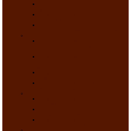
Республиканский конкурс чтецов «Поэзия
души»
Республиканский конкурс народно-
певческих коллективов «Родные напевы»
Республиканский фестиваль юмора среди
людей с нарушениями зрения «Море смеха»
Май 2026
Республиканский фестиваль творчества
среди людей с нарушениями зрения «Народу
победителю»
Республиканский фестиваль-конкурс
носителей и исполнителей традиционного
музыкального творчества «Айтыс»
Республиканский конкурс героических
сказаний имени С.П. Кадышева
Республиканский конкурс детского
творчества «Вот какое наше детство!»
Июнь 2026
Республиканский конкурс «Чайлаг»-
«Летняя усадьба»
Республиканский конкурс национального
костюма «Алтын чазы»-«Золотая степь»
Республиканский конкурс на лучший
традиционный напиток «Айран пайы»
Июль 2026