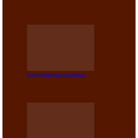
На мастер‑классе люди с нарушениями
зрения изготовили бабочек из
синельной…
Клуб инвалидов по зрению
Ко Дню России в Клубе инвалидов по
зрению прошёл праздничный концерт