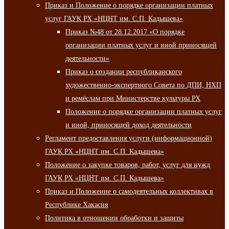
Приказ и Положение о порядке организации платных
услуг ГАУК РХ «НЦНТ им. С.П. Кадышева»
Приказ №48 от 28.12.2017 «О порядке
организации платных услуг и иной приносящей
деятельности»
Приказ о создании республиканского
художественно-экспертного Совета по ДПИ, НХП
и ремёслам при Министерстве культуры РХ
Положение о порядке организации платных услуг
и иной, приносящей доход деятельности
Регламент предоставления услуги (информационной)
ГАУК РХ «НЦНТ им. С.П. Кадышева»
Положение о закупке товаров, работ, услуг для нужд
ГАУК РХ «НЦНТ им. С.П. Кадышева»
Приказ и Положение о самодеятельных коллективах в
Республике Хакасия
Политика в отношении обработки и защиты