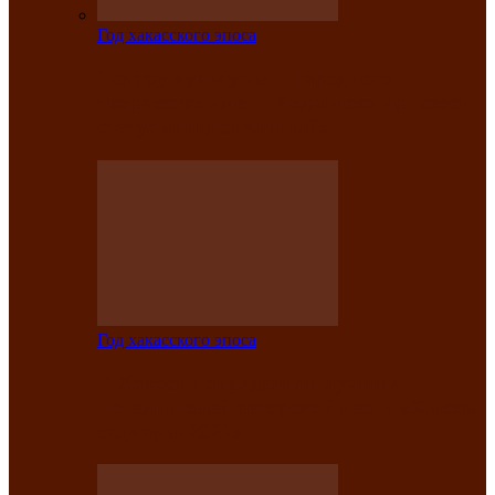
Год хакасского эпоса
Центру культуры и народного
творчества имени Кадышева присвоен
статус «национальный»
Год хакасского эпоса
В Хакасии определили лучших
исполнителей авторской песни «Хысхы
саӊнары-2021»