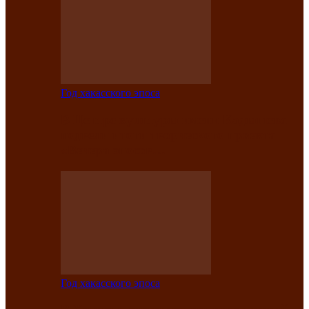
Год хакасского эпоса
В Центре культуры имени Кадышева
подвели итоги творческого проекта
«Вечера эпосов…
Год хакасского эпоса