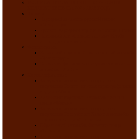
РАСПИСАНИЕ ЗАНЯТИЙ ТВОРЧЕСКИХ
КОЛЛЕКТИВОВ НА 2025-2026 ГОДЫ
Хоровые
Народный ансамбль русской песни
«Медуница»
Русский народный хор им. Михаила Шрамко
Народный хор «Родные напевы» Клуба
инвалидов по зрению
Фольклорные
Хакасский народный фольклорный ансамбль
«Чон коглерi»
Хакасская фольклорная студия тахпахчи —
ансамбль «Хағба»
Хореографические
Заслуженный коллектив народного
творчества России детская хореографическая
студия «Айас»
Хакасский народный ансамбль песни и
танца «Жарки»
Заслуженный коллектив народного
творчества Республики Хакасия ансамбль
народного танца «Саяночка»
Образцовый ансамбль бального танца
«Тарина»
Заслуженный коллектив народного