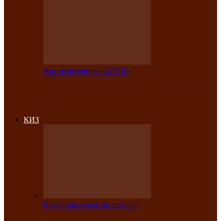
Арт-резиденция «АРОН»
Фестиваль «Голос кочевника» вновь
объединит народы Саяно-Алтая
КИЗ
Клуб инвалидов по зрению