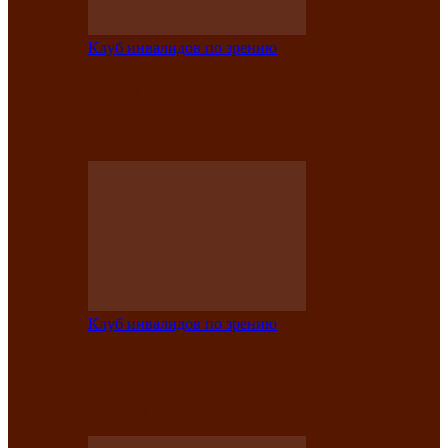
Клуб инвалидов по зрению
Конкурс по социальной реабилитации
прошел среди инвалидов по зрению
Абаканской…
Клуб инвалидов по зрению
Народу победителю посвящается: в
Клубе инвалидов по зрению прошёл 13-
й республиканский…