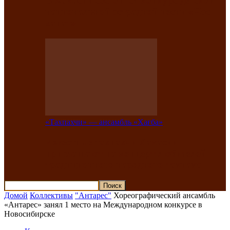
В Хакасии состоится конкурс детской
национальной эстрадной песни «Час
ханат»
«Тахпахчи» — ансамбль «Хағба»
Известные тахпахчи Хакасии
приглашают на концерт любителей
традиционного народного тахпаха
Домой
Коллективы
"Антарес"
Хореографический ансамбль
«Антарес» занял 1 место на Международном конкурсе в
Новосибирске