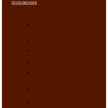
ПОЛОЖЕНИЯ
Январь 2026
Февраль 2026
Республиканский молодёжный конкурс
«Здоровый выбор-твой выбор»
Республиканский фестиваль-конкурс
патриотической песни среди людей с
нарушениями зрения «Виват, Россия!»
Март 2026
Республиканская выставка-конкурс
«Сувениры Хакасии»
Республиканский конкурс игровых
программ «Кӱлӱк аттыӊ ойыннары» —
«Игры трудолюбивой лошади»
Межрегиональный конкурс русского танца
«Сибирское раздолье»
Республиканская выставка работ
самодеятельных художников «Часхы
оннерi»-«Краски весны»
Апрель 2026
Республиканская выставка изобразительного
творчества детей ограниченными
возможностями здоровья «Мы всё можем!»
Республиканский фотоконкурс «Салют
Победы»