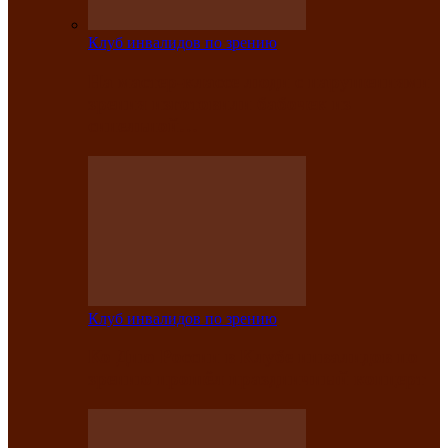
Клуб инвалидов по зрению
На мастер‑классе люди с нарушениями
зрения изготовили бабочек из
синельной…
Клуб инвалидов по зрению
Ко Дню России в Клубе инвалидов по
зрению прошёл праздничный концерт