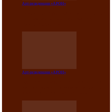
Арт-резиденция «АРОН»
Вокальная студия «Арон» приглашает
на премьерный концерт солистки
Елены Кызласовой
Арт-резиденция «АРОН»
Единство народов Саяно-Алтая: Гала-
концерт завершил Межрегиональный
фестиваль «Голос кочевника»