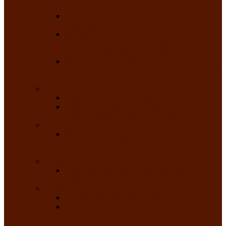
народного танца «Саяночка»
Образцовый ансамбль бального танца
«Тарина»
Заслуженный коллектив народного
творчества Российской Федерации
танцевальная студия «Ынархас»
Заслуженный коллектив народного
творчества России детская эстрадная студия
«Час ханат»
Театральные
Народный театр юного зрителя
Народная театральная студия «Горячие
сердца» Клуба инвалидов по зрению
Театр моды
Заслуженный коллектив народного
творчества Республики Хакасия театр моды
«Алтыр»
Эстрадные
Хакасская народная эстрадная группа
«Хайджи»
Любительские объединения
Республиканский фотоклуб «Саяны»
Любительское объединение по
традиционной культуре «Арба хоор» —
«Колесо времени»