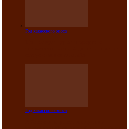
Год хакасского эпоса
Центру культуры и народного
творчества имени Кадышева присвоен
статус «национальный»
Год хакасского эпоса
В Хакасии определили лучших
исполнителей авторской песни «Хысхы