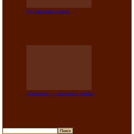
Год хакасского эпоса
В Хакасии состоится конкурс детской
национальной эстрадной песни «Час
ханат»
«Тахпахчи» — ансамбль «Хағба»
Известные тахпахчи Хакасии
приглашают на концерт любителей
традиционного народного тахпаха