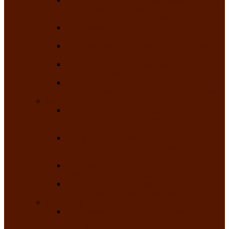
творчества детей ограниченными
возможностями здоровья «Мы всё можем!»
Республиканский фотоконкурс «Салют
Победы»
Республиканский конкурс чтецов «Поэзия
души»
Республиканский конкурс народно-
певческих коллективов «Родные напевы»
Республиканский фестиваль юмора среди
людей с нарушениями зрения «Море смеха»
Май 2026
Республиканский фестиваль творчества
среди людей с нарушениями зрения «Народу
победителю»
Республиканский фестиваль-конкурс
носителей и исполнителей традиционного
музыкального творчества «Айтыс»
Республиканский конкурс героических
сказаний имени С.П. Кадышева
Республиканский конкурс детского
творчества «Вот какое наше детство!»
Июнь 2026
Республиканский конкурс «Чайлаг»-
«Летняя усадьба»