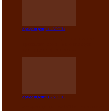
Арт-резиденция «АРОН»
Таланты Хакасии, Тывы и Алтая
представят свою национальную
культуру на фестивале…
Арт-резиденция «АРОН»
Арт-резиденция «АРОН» приглашает