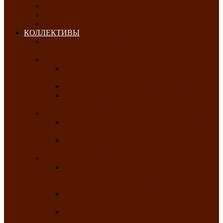
ОКТЯБРЬ-2026
НОЯБРЬ-2026
ДЕКАБРЬ-2026
КОЛЛЕКТИВЫ
РАСПИСАНИЕ ЗАНЯТИЙ ТВОРЧЕСКИХ
КОЛЛЕКТИВОВ НА 2025-2026 ГОДЫ
Хоровые
Народный ансамбль русской песни
«Медуница»
Русский народный хор им. Михаила Шрамко
Народный хор «Родные напевы» Клуба
инвалидов по зрению
Фольклорные
Хакасский народный фольклорный ансамбль
«Чон коглерi»
Хакасская фольклорная студия тахпахчи —
ансамбль «Хағба»
Хореографические
Заслуженный коллектив народного
творчества России детская хореографическая
студия «Айас»
Хакасский народный ансамбль песни и
танца «Жарки»
Заслуженный коллектив народного
творчества Республики Хакасия ансамбль