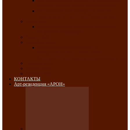
Республиканский конкурс национального
костюма «Алтын чазы»-«Золотая степь»
Республиканский конкурс на лучший
традиционный напиток «Айран пайы»
Июль 2026
Республиканский фестиваль семейного
творчества «Ромашка»
Август 2026
Сентябрь 2026
Республиканская выставка по
изобразительному и ДПИ, НХР и
фотоискусству «Традиции и современность»
Октябрь 2026
Ноябрь 2026
Декабрь 2026
КОНТАКТЫ
Арт-резиденция «АРОН»