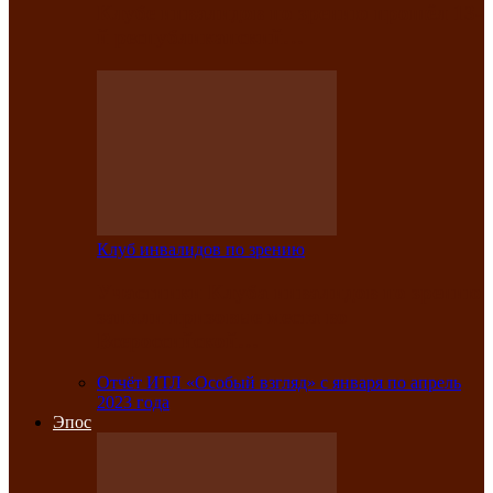
Клубе инвалидов по зрению прошёл 13-
й республиканский…
Клуб инвалидов по зрению
Участники Клуба инвалидов по зрению
заняли призовые места во
Всероссийской…
Отчёт ИТЛ «Особый взгляд» с января по апрель
2023 года
Эпос