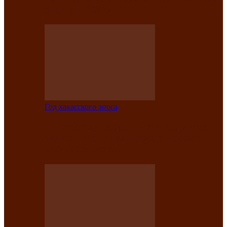
саӊнары-2021»
Год хакасского эпоса
В Центре культуры имени Кадышева
подвели итоги творческого проекта
«Вечера эпосов…