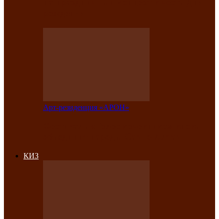
на праздничный концерт в честь Дня
рождения
Арт-резиденция «АРОН»
Фестиваль «Голос кочевника» вновь
объединит народы Саяно-Алтая
КИЗ