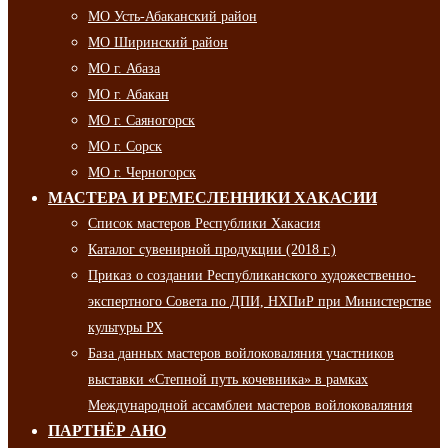
МО Усть-Абаканский район
МО Ширинский район
МО г. Абаза
МО г. Абакан
МО г. Саяногорск
МО г. Сорск
МО г. Черногорск
МАСТЕРА И РЕМЕСЛЕННИКИ ХАКАСИИ
Список мастеров Республики Хакасия
Каталог сувенирной продукции (2018 г.)
Приказ о создании Республиканского художественно-
экспертного Совета по ДПИ, НХПиР при Министерстве
культуры РХ
База данных мастеров войлоковаляния участников
выставки «Степной путь кочевника» в рамках
Международной ассамблеи мастеров войлоковаляния
ПАРТНЁР АНО