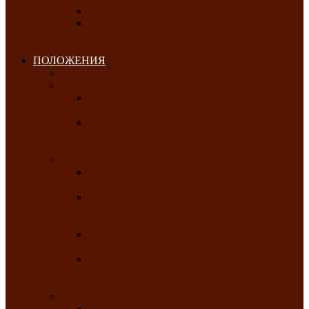
Клуб любителей чатхана
«Творческая мастерская» — студия
декоративно-прикладного искусства Клуба
инвалидов по зрению
ПОЛОЖЕНИЯ
Январь 2026
Февраль 2026
Республиканский молодёжный конкурс
«Здоровый выбор-твой выбор»
Республиканский фестиваль-конкурс
патриотической песни среди людей с
нарушениями зрения «Виват, Россия!»
Март 2026
Республиканская выставка-конкурс
«Сувениры Хакасии»
Республиканский конкурс игровых
программ «Кӱлӱк аттыӊ ойыннары» —
«Игры трудолюбивой лошади»
Межрегиональный конкурс русского танца
«Сибирское раздолье»
Республиканская выставка работ
самодеятельных художников «Часхы
оннерi»-«Краски весны»
Апрель 2026
Республиканская выставка изобразительного