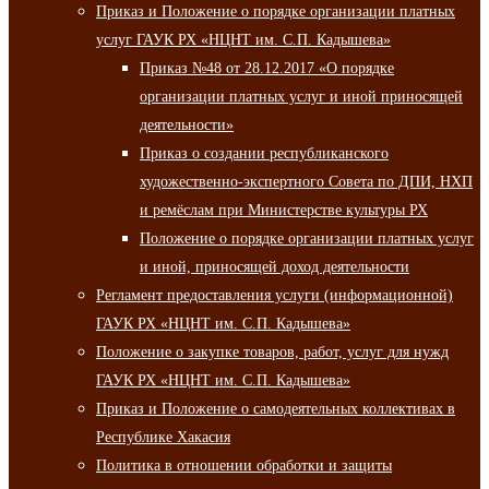
Приказ и Положение о порядке организации платных
услуг ГАУК РХ «НЦНТ им. С.П. Кадышева»
Приказ №48 от 28.12.2017 «О порядке
организации платных услуг и иной приносящей
деятельности»
Приказ о создании республиканского
художественно-экспертного Совета по ДПИ, НХП
и ремёслам при Министерстве культуры РХ
Положение о порядке организации платных услуг
и иной, приносящей доход деятельности
Регламент предоставления услуги (информационной)
ГАУК РХ «НЦНТ им. С.П. Кадышева»
Положение о закупке товаров, работ, услуг для нужд
ГАУК РХ «НЦНТ им. С.П. Кадышева»
Приказ и Положение о самодеятельных коллективах в
Республике Хакасия
Политика в отношении обработки и защиты