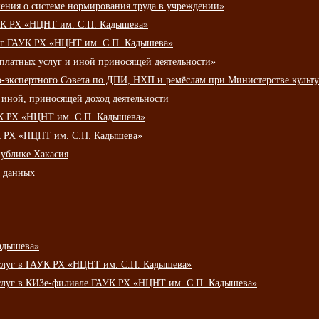
ения о системе нормирования труда в учреждении»
К РХ «НЦНТ им. С.П. Кадышева»
луг ГАУК РХ «НЦНТ им. С.П. Кадышева»
 платных услуг и иной приносящей деятельности»
о-экспертного Совета по ДПИ, НХП и ремёслам при Министерстве культ
 иной, приносящей доход деятельности
УК РХ «НЦНТ им. С.П. Кадышева»
УК РХ «НЦНТ им. С.П. Кадышева»
публике Хакасия
х данных
адышева»
услуг в ГАУК РХ «НЦНТ им. С.П. Кадышева»
услуг в КИЗе-филиале ГАУК РХ «НЦНТ им. С.П. Кадышева»