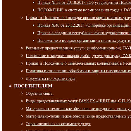
Приказ № 38 от 20.10.2017 «Об утверждении Полож
ПОЛОЖЕНИЕ о системе нормирования труда в ГАУ
Приказ и Положение о порядке организации платных ус
Приказ №48 от 28.12.2017 «О порядке организации
Приказ о создании республиканского художественн
Положение о порядке организации платных услуг и
Регламент предоставления услуги (информационной) ГА
Положение о закупке товаров, работ, услуг для нужд ГА
Приказ и Положение о самодеятельных коллективах в Рес
Политика в отношении обработки и защиты персональны
Документы по охране труда
ПОСЕТИТЕЛЯМ
Обратная связь
Виды предоставляемых услуг ГАУК РХ «НЦНТ им. С.П. К
Материально-техническое обеспечение предоставляемых 
Материально-техническое обеспечение предоставляемых 
Ограничения по ассортименту услуг