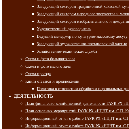
Заведующий сектором традиционной хакасской кул
Заведующий сектором народного творчества и межн
Заведующий сектором изобразительного и декорати
Художественный руководитель
Ведущий менеджер по культурно-массовому досугу 
Заведующий художественно-постановочной частью
Хозяйственно-техническая служба
Схема и фото большого зала
Схема и фото малого зала
Схема проезда
Книга отзывов и предложений
Политика в отношении обработки персональных да
ДЕЯТЕЛЬНОСТЬ
План финансово-хозяйственной деятельности ГАУК РХ «
План основных мероприятий ГАУК РХ «НЦНТ им. С.П. Ка
Информационный отчет о работе ГАУК РХ «НЦНТ им. С.П.
Информационный отчет о работе ГАУК РХ «НЦНТ им. С.П.