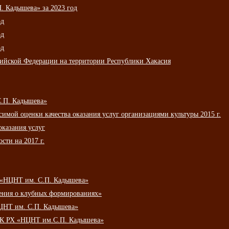
 Кадышева» за 2023 год
од
од
од
сийской Федерации на территории Республики Хакасия
С.П. Кадышева»
мой оценки качества оказания услуг организациями культуры 2015 г.
оказания услуг
сти на 2017 г.
 «НЦНТ им. С.П. Кадышева»
ения о клубных формированиях»
ЦНТ им. С.П. Кадышева»
АУК РХ «НЦНТ им.С.П. Кадышева»