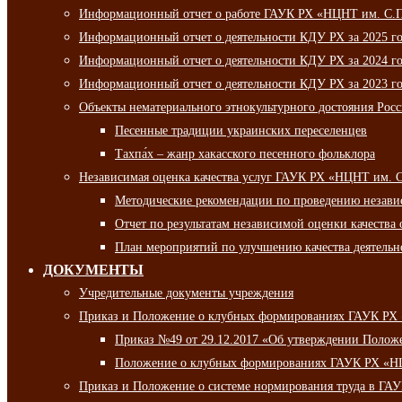
Информационный отчет о работе ГАУК РХ «НЦНТ им. С.П.
Информационный отчет о деятельности КДУ РХ за 2025 г
Информационный отчет о деятельности КДУ РХ за 2024 г
Информационный отчет о деятельности КДУ РХ за 2023 г
Объекты нематериального этнокультурного достояния Рос
Песенные традиции украинских переселенцев
Тахпа́х – жанр хакасского песенного фольклора
Независимая оценка качества услуг ГАУК РХ «НЦНТ им. 
Методические рекомендации по проведению независи
Отчет по результатам независимой оценки качества 
План мероприятий по улучшению качества деятельно
ДОКУМЕНТЫ
Учредительные документы учреждения
Приказ и Положение о клубных формированиях ГАУК РХ
Приказ №49 от 29.12.2017 «Об утверждении Полож
Положение о клубных формированиях ГАУК РХ «Н
Приказ и Положение о системе нормирования труда в Г