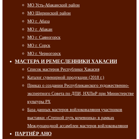
МО Усть-Абаканский район
МО Ширинский район
МО г. Абаза
МО г. Абакан
МО г. Саяногорск
МО г. Сорск
МО г. Черногорск
МАСТЕРА И РЕМЕСЛЕННИКИ ХАКАСИИ
Список мастеров Республики Хакасия
Каталог сувенирной продукции (2018 г.)
Приказ о создании Республиканского художественно-
экспертного Совета по ДПИ, НХПиР при Министерстве
культуры РХ
База данных мастеров войлоковаляния участников
выставки «Степной путь кочевника» в рамках
Международной ассамблеи мастеров войлоковаляния
ПАРТНЁР АНО