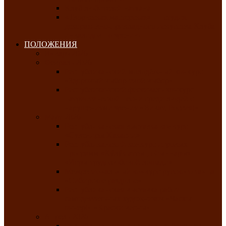
Клуб любителей чатхана
«Творческая мастерская» — студия
декоративно-прикладного искусства Клуба
инвалидов по зрению
ПОЛОЖЕНИЯ
Январь 2026
Февраль 2026
Республиканский молодёжный конкурс
«Здоровый выбор-твой выбор»
Республиканский фестиваль-конкурс
патриотической песни среди людей с
нарушениями зрения «Виват, Россия!»
Март 2026
Республиканская выставка-конкурс
«Сувениры Хакасии»
Республиканский конкурс игровых
программ «Кӱлӱк аттыӊ ойыннары» —
«Игры трудолюбивой лошади»
Межрегиональный конкурс русского танца
«Сибирское раздолье»
Республиканская выставка работ
самодеятельных художников «Часхы
оннерi»-«Краски весны»
Апрель 2026
Республиканская выставка изобразительного