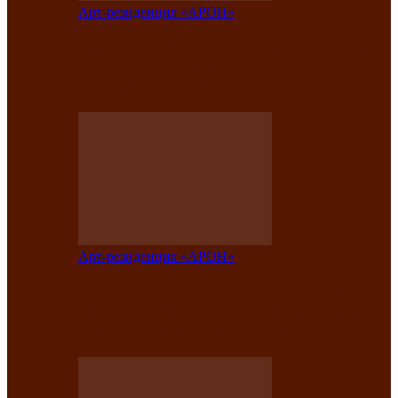
Арт-резиденция «АРОН»
Вокальная студия «Арон» приглашает
на премьерный концерт солистки
Елены Кызласовой
Арт-резиденция «АРОН»
Единство народов Саяно-Алтая: Гала-
концерт завершил Межрегиональный
фестиваль «Голос кочевника»