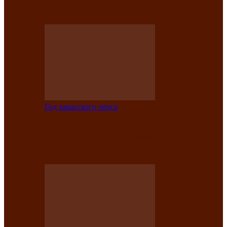
саӊнары-2021»
Год хакасского эпоса
В Центре культуры имени Кадышева
подвели итоги творческого проекта
«Вечера эпосов…