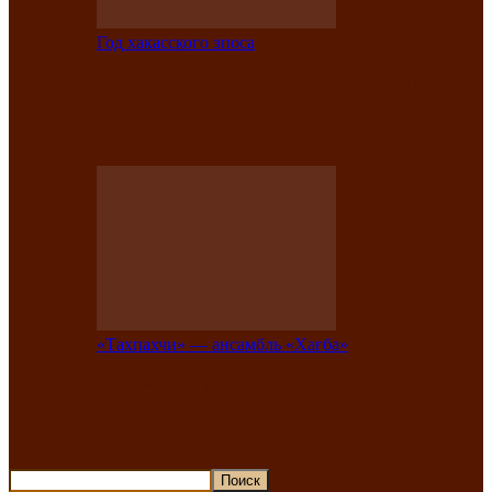
Год хакасского эпоса
В Хакасии состоится конкурс детской
национальной эстрадной песни «Час
ханат»
«Тахпахчи» — ансамбль «Хағба»
Известные тахпахчи Хакасии
приглашают на концерт любителей
традиционного народного тахпаха