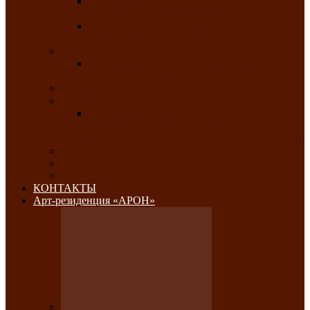
Республиканский конкурс национального
костюма «Алтын чазы»-«Золотая степь»
Республиканский конкурс на лучший
традиционный напиток «Айран пайы»
Июль 2026
Республиканский фестиваль семейного
творчества «Ромашка»
Август 2026
Сентябрь 2026
Республиканская выставка по
изобразительному и ДПИ, НХР и
фотоискусству «Традиции и современность»
Октябрь 2026
Ноябрь 2026
Декабрь 2026
КОНТАКТЫ
Арт-резиденция «АРОН»