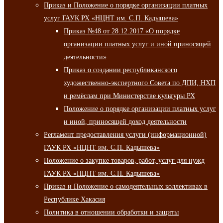
Приказ и Положение о порядке организации платных
услуг ГАУК РХ «НЦНТ им. С.П. Кадышева»
Приказ №48 от 28.12.2017 «О порядке
организации платных услуг и иной приносящей
деятельности»
Приказ о создании республиканского
художественно-экспертного Совета по ДПИ, НХП
и ремёслам при Министерстве культуры РХ
Положение о порядке организации платных услуг
и иной, приносящей доход деятельности
Регламент предоставления услуги (информационной)
ГАУК РХ «НЦНТ им. С.П. Кадышева»
Положение о закупке товаров, работ, услуг для нужд
ГАУК РХ «НЦНТ им. С.П. Кадышева»
Приказ и Положение о самодеятельных коллективах в
Республике Хакасия
Политика в отношении обработки и защиты