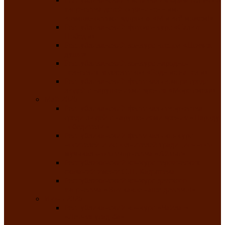
творчества детей ограниченными
возможностями здоровья «Мы всё можем!»
Республиканский фотоконкурс «Салют
Победы»
Республиканский конкурс чтецов «Поэзия
души»
Республиканский конкурс народно-
певческих коллективов «Родные напевы»
Республиканский фестиваль юмора среди
людей с нарушениями зрения «Море смеха»
Май 2026
Республиканский фестиваль творчества
среди людей с нарушениями зрения «Народу
победителю»
Республиканский фестиваль-конкурс
носителей и исполнителей традиционного
музыкального творчества «Айтыс»
Республиканский конкурс героических
сказаний имени С.П. Кадышева
Республиканский конкурс детского
творчества «Вот какое наше детство!»
Июнь 2026
Республиканский конкурс «Чайлаг»-
«Летняя усадьба»