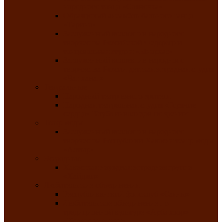
народного танца «Саяночка»
Образцовый ансамбль бального танца
«Тарина»
Заслуженный коллектив народного
творчества Российской Федерации
танцевальная студия «Ынархас»
Заслуженный коллектив народного
творчества России детская эстрадная студия
«Час ханат»
Театральные
Народный театр юного зрителя
Народная театральная студия «Горячие
сердца» Клуба инвалидов по зрению
Театр моды
Заслуженный коллектив народного
творчества Республики Хакасия театр моды
«Алтыр»
Эстрадные
Хакасская народная эстрадная группа
«Хайджи»
Любительские объединения
Республиканский фотоклуб «Саяны»
Любительское объединение по
традиционной культуре «Арба хоор» —
«Колесо времени»