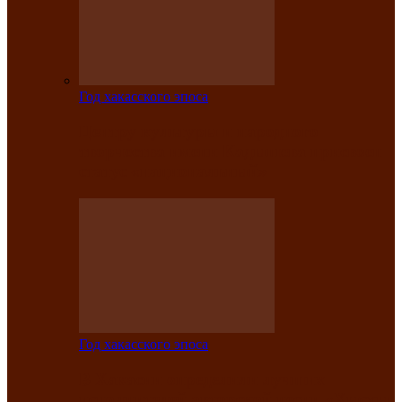
Год хакасского эпоса
Центру культуры и народного
творчества имени Кадышева присвоен
статус «национальный»
Год хакасского эпоса
В Хакасии определили лучших
исполнителей авторской песни «Хысхы