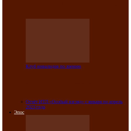
Клубе инвалидов по зрению прошёл 13-
й республиканский…
Клуб инвалидов по зрению
Участники Клуба инвалидов по зрению
заняли призовые места во
Всероссийской…
Отчёт ИТЛ «Особый взгляд» с января по апрель
2023 года
Эпос