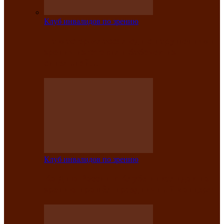
Клуб инвалидов по зрению
На мастер‑классе люди с нарушениями
зрения изготовили бабочек из
синельной…
Клуб инвалидов по зрению
Ко Дню России в Клубе инвалидов по
зрению прошёл праздничный концерт