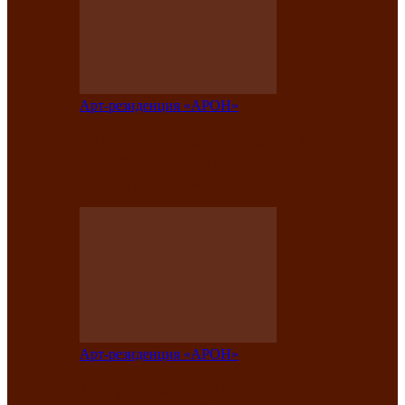
Арт-резиденция «АРОН»
Таланты Хакасии, Тывы и Алтая
представят свою национальную
культуру на фестивале…
Арт-резиденция «АРОН»
Арт-резиденция «АРОН» приглашает