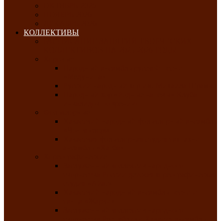
ОКТЯБРЬ-2026
НОЯБРЬ-2026
ДЕКАБРЬ-2026
КОЛЛЕКТИВЫ
РАСПИСАНИЕ ЗАНЯТИЙ ТВОРЧЕСКИХ
КОЛЛЕКТИВОВ НА 2025-2026 ГОДЫ
Хоровые
Народный ансамбль русской песни
«Медуница»
Русский народный хор им. Михаила Шрамко
Народный хор «Родные напевы» Клуба
инвалидов по зрению
Фольклорные
Хакасский народный фольклорный ансамбль
«Чон коглерi»
Хакасская фольклорная студия тахпахчи —
ансамбль «Хағба»
Хореографические
Заслуженный коллектив народного
творчества России детская хореографическая
студия «Айас»
Хакасский народный ансамбль песни и
танца «Жарки»
Заслуженный коллектив народного
творчества Республики Хакасия ансамбль