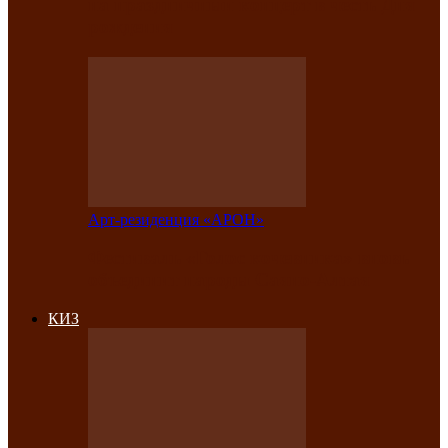
на праздничный концерт в честь Дня
рождения
Арт-резиденция «АРОН»
Фестиваль «Голос кочевника» вновь
объединит народы Саяно-Алтая
КИЗ