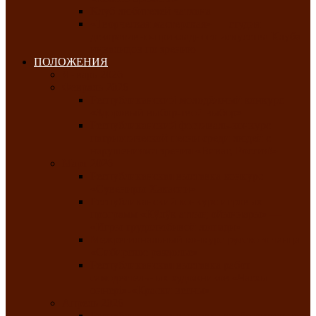
Клуб любителей чатхана
«Творческая мастерская» — студия
декоративно-прикладного искусства Клуба
инвалидов по зрению
ПОЛОЖЕНИЯ
Январь 2026
Февраль 2026
Республиканский молодёжный конкурс
«Здоровый выбор-твой выбор»
Республиканский фестиваль-конкурс
патриотической песни среди людей с
нарушениями зрения «Виват, Россия!»
Март 2026
Республиканская выставка-конкурс
«Сувениры Хакасии»
Республиканский конкурс игровых
программ «Кӱлӱк аттыӊ ойыннары» —
«Игры трудолюбивой лошади»
Межрегиональный конкурс русского танца
«Сибирское раздолье»
Республиканская выставка работ
самодеятельных художников «Часхы
оннерi»-«Краски весны»
Апрель 2026
Республиканская выставка изобразительного