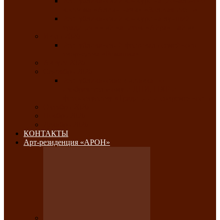
Республиканский конкурс национального
костюма «Алтын чазы»-«Золотая степь»
Республиканский конкурс на лучший
традиционный напиток «Айран пайы»
Июль 2026
Республиканский фестиваль семейного
творчества «Ромашка»
Август 2026
Сентябрь 2026
Республиканская выставка по
изобразительному и ДПИ, НХР и
фотоискусству «Традиции и современность»
Октябрь 2026
Ноябрь 2026
Декабрь 2026
КОНТАКТЫ
Арт-резиденция «АРОН»