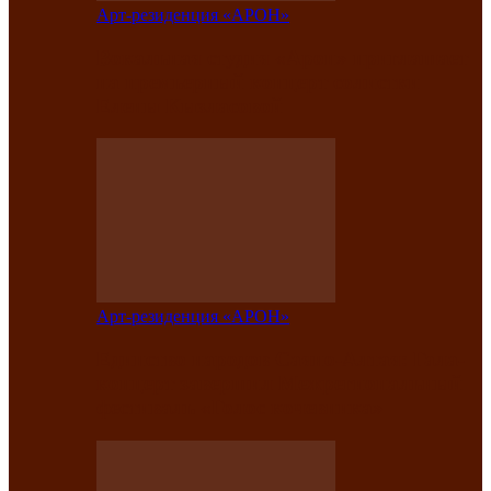
Арт-резиденция «АРОН»
Вокальная студия «Арон» приглашает
на премьерный концерт солистки
Елены Кызласовой
Арт-резиденция «АРОН»
Единство народов Саяно-Алтая: Гала-
концерт завершил Межрегиональный
фестиваль «Голос кочевника»