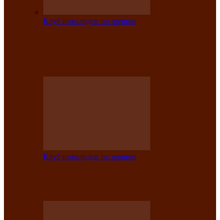
Клуб инвалидов по зрению
На мастер‑классе люди с нарушениями
зрения изготовили бабочек из
синельной…
Клуб инвалидов по зрению
Ко Дню России в Клубе инвалидов по
зрению прошёл праздничный концерт