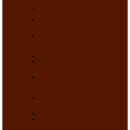
народного танца «Саяночка»
Образцовый ансамбль бального танца
«Тарина»
Заслуженный коллектив народного
творчества Российской Федерации
танцевальная студия «Ынархас»
Заслуженный коллектив народного
творчества России детская эстрадная студия
«Час ханат»
Театральные
Народный театр юного зрителя
Народная театральная студия «Горячие
сердца» Клуба инвалидов по зрению
Театр моды
Заслуженный коллектив народного
творчества Республики Хакасия театр моды
«Алтыр»
Эстрадные
Хакасская народная эстрадная группа
«Хайджи»
Любительские объединения
Республиканский фотоклуб «Саяны»
Любительское объединение по
традиционной культуре «Арба хоор» —
«Колесо времени»