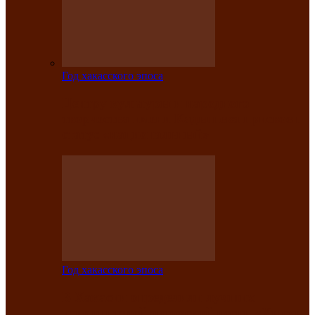
Год хакасского эпоса
Центру культуры и народного
творчества имени Кадышева присвоен
статус «национальный»
Год хакасского эпоса
В Хакасии определили лучших
исполнителей авторской песни «Хысхы