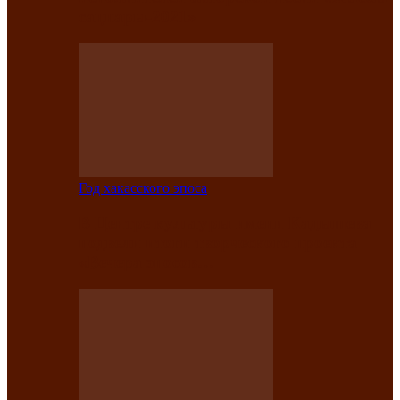
саӊнары-2021»
Год хакасского эпоса
В Центре культуры имени Кадышева
подвели итоги творческого проекта
«Вечера эпосов…