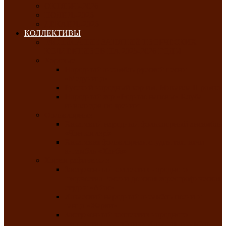
ОКТЯБРЬ-2026
НОЯБРЬ-2026
ДЕКАБРЬ-2026
КОЛЛЕКТИВЫ
РАСПИСАНИЕ ЗАНЯТИЙ ТВОРЧЕСКИХ
КОЛЛЕКТИВОВ НА 2025-2026 ГОДЫ
Хоровые
Народный ансамбль русской песни
«Медуница»
Русский народный хор им. Михаила Шрамко
Народный хор «Родные напевы» Клуба
инвалидов по зрению
Фольклорные
Хакасский народный фольклорный ансамбль
«Чон коглерi»
Хакасская фольклорная студия тахпахчи —
ансамбль «Хағба»
Хореографические
Заслуженный коллектив народного
творчества России детская хореографическая
студия «Айас»
Хакасский народный ансамбль песни и
танца «Жарки»
Заслуженный коллектив народного
творчества Республики Хакасия ансамбль