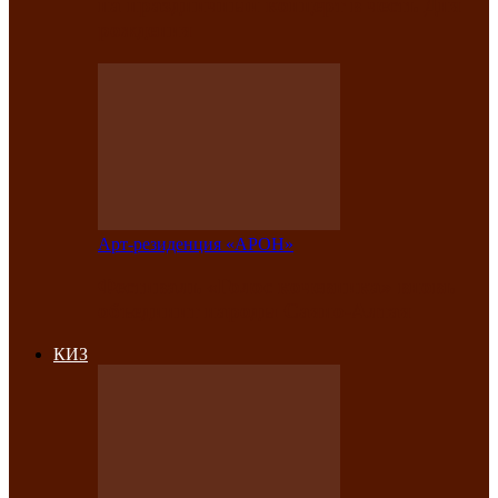
на праздничный концерт в честь Дня
рождения
Арт-резиденция «АРОН»
Фестиваль «Голос кочевника» вновь
объединит народы Саяно-Алтая
КИЗ