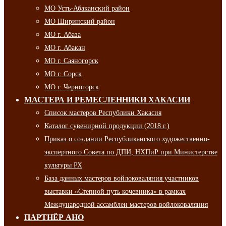
МО Усть-Абаканский район
МО Ширинский район
МО г. Абаза
МО г. Абакан
МО г. Саяногорск
МО г. Сорск
МО г. Черногорск
МАСТЕРА И РЕМЕСЛЕННИКИ ХАКАСИИ
Список мастеров Республики Хакасия
Каталог сувенирной продукции (2018 г.)
Приказ о создании Республиканского художественно-
экспертного Совета по ДПИ, НХПиР при Министерстве
культуры РХ
База данных мастеров войлоковаляния участников
выставки «Степной путь кочевника» в рамках
Международной ассамблеи мастеров войлоковаляния
ПАРТНЁР АНО