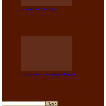
Год хакасского эпоса
В Хакасии состоится конкурс детской
национальной эстрадной песни «Час
ханат»
«Тахпахчи» — ансамбль «Хағба»
Известные тахпахчи Хакасии
приглашают на концерт любителей
традиционного народного тахпаха