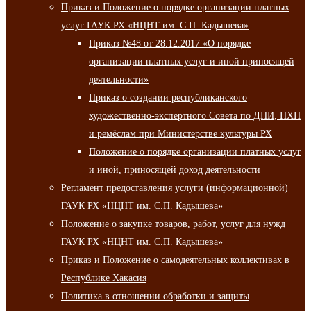
Приказ и Положение о порядке организации платных
услуг ГАУК РХ «НЦНТ им. С.П. Кадышева»
Приказ №48 от 28.12.2017 «О порядке
организации платных услуг и иной приносящей
деятельности»
Приказ о создании республиканского
художественно-экспертного Совета по ДПИ, НХП
и ремёслам при Министерстве культуры РХ
Положение о порядке организации платных услуг
и иной, приносящей доход деятельности
Регламент предоставления услуги (информационной)
ГАУК РХ «НЦНТ им. С.П. Кадышева»
Положение о закупке товаров, работ, услуг для нужд
ГАУК РХ «НЦНТ им. С.П. Кадышева»
Приказ и Положение о самодеятельных коллективах в
Республике Хакасия
Политика в отношении обработки и защиты