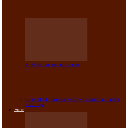
Клубе инвалидов по зрению прошёл 13-
й республиканский…
Клуб инвалидов по зрению
Участники Клуба инвалидов по зрению
заняли призовые места во
Всероссийской…
Отчёт ИТЛ «Особый взгляд» с января по апрель
2023 года
Эпос