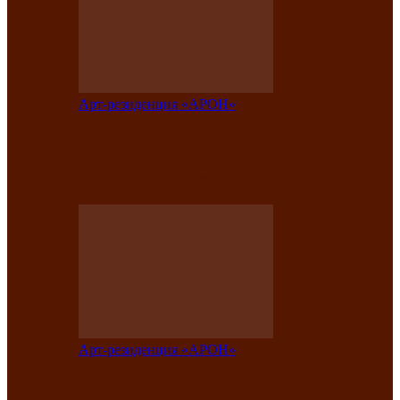
Арт-резиденция «АРОН»
Таланты Хакасии, Тывы и Алтая
представят свою национальную
культуру на фестивале…
Арт-резиденция «АРОН»
Арт-резиденция «АРОН» приглашает