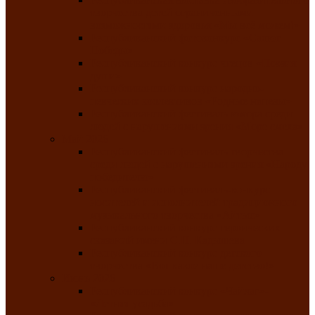
творчества детей ограниченными
возможностями здоровья «Мы всё можем!»
Республиканский фотоконкурс «Салют
Победы»
Республиканский конкурс чтецов «Поэзия
души»
Республиканский конкурс народно-
певческих коллективов «Родные напевы»
Республиканский фестиваль юмора среди
людей с нарушениями зрения «Море смеха»
Май 2026
Республиканский фестиваль творчества
среди людей с нарушениями зрения «Народу
победителю»
Республиканский фестиваль-конкурс
носителей и исполнителей традиционного
музыкального творчества «Айтыс»
Республиканский конкурс героических
сказаний имени С.П. Кадышева
Республиканский конкурс детского
творчества «Вот какое наше детство!»
Июнь 2026
Республиканский конкурс «Чайлаг»-
«Летняя усадьба»