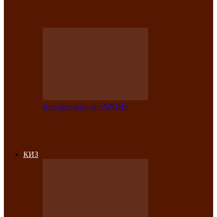
на праздничный концерт в честь Дня
рождения
Арт-резиденция «АРОН»
Фестиваль «Голос кочевника» вновь
объединит народы Саяно-Алтая
КИЗ