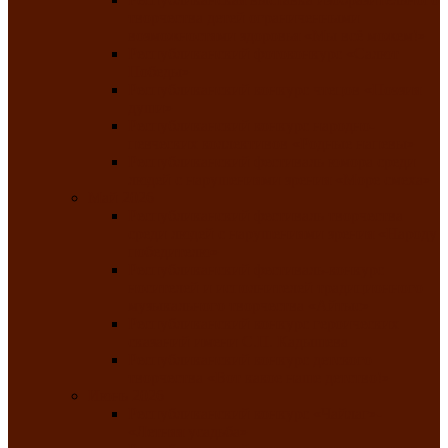
творчества детей ограниченными
возможностями здоровья «Мы всё можем!»
Республиканский фотоконкурс «Салют
Победы»
Республиканский конкурс чтецов «Поэзия
души»
Республиканский конкурс народно-
певческих коллективов «Родные напевы»
Республиканский фестиваль юмора среди
людей с нарушениями зрения «Море смеха»
Май 2026
Республиканский фестиваль творчества
среди людей с нарушениями зрения «Народу
победителю»
Республиканский фестиваль-конкурс
носителей и исполнителей традиционного
музыкального творчества «Айтыс»
Республиканский конкурс героических
сказаний имени С.П. Кадышева
Республиканский конкурс детского
творчества «Вот какое наше детство!»
Июнь 2026
Республиканский конкурс «Чайлаг»-
«Летняя усадьба»