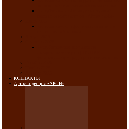
Республиканский конкурс национального
костюма «Алтын чазы»-«Золотая степь»
Республиканский конкурс на лучший
традиционный напиток «Айран пайы»
Июль 2026
Республиканский фестиваль семейного
творчества «Ромашка»
Август 2026
Сентябрь 2026
Республиканская выставка по
изобразительному и ДПИ, НХР и
фотоискусству «Традиции и современность»
Октябрь 2026
Ноябрь 2026
Декабрь 2026
КОНТАКТЫ
Арт-резиденция «АРОН»