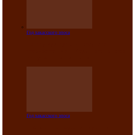
Год хакасского эпоса
Центру культуры и народного
творчества имени Кадышева присвоен
статус «национальный»
Год хакасского эпоса
В Хакасии определили лучших
исполнителей авторской песни «Хысхы