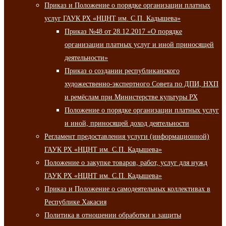
Приказ и Положение о порядке организации платных
услуг ГАУК РХ «НЦНТ им. С.П. Кадышева»
Приказ №48 от 28.12.2017 «О порядке
организации платных услуг и иной приносящей
деятельности»
Приказ о создании республиканского
художественно-экспертного Совета по ДПИ, НХП
и ремёслам при Министерстве культуры РХ
Положение о порядке организации платных услуг
и иной, приносящей доход деятельности
Регламент предоставления услуги (информационной)
ГАУК РХ «НЦНТ им. С.П. Кадышева»
Положение о закупке товаров, работ, услуг для нужд
ГАУК РХ «НЦНТ им. С.П. Кадышева»
Приказ и Положение о самодеятельных коллективах в
Республике Хакасия
Политика в отношении обработки и защиты