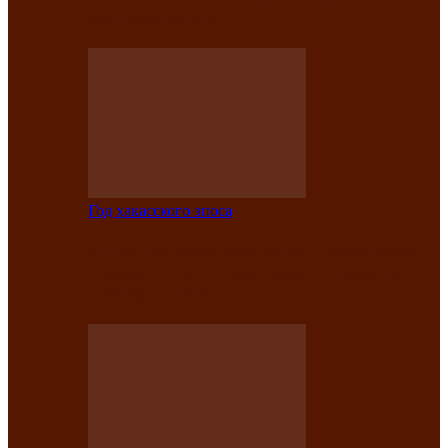
саӊнары-2021»
Год хакасского эпоса
В Центре культуры имени Кадышева
подвели итоги творческого проекта
«Вечера эпосов…