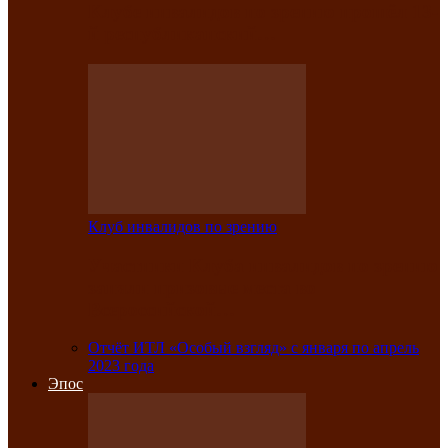
Клубе инвалидов по зрению прошёл 13-
й республиканский…
Клуб инвалидов по зрению
Участники Клуба инвалидов по зрению
заняли призовые места во
Всероссийской…
Отчёт ИТЛ «Особый взгляд» с января по апрель
2023 года
Эпос