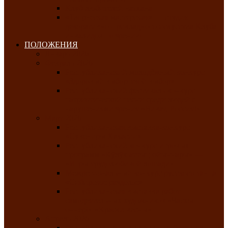
Клуб любителей чатхана
«Творческая мастерская» — студия
декоративно-прикладного искусства Клуба
инвалидов по зрению
ПОЛОЖЕНИЯ
Январь 2026
Февраль 2026
Республиканский молодёжный конкурс
«Здоровый выбор-твой выбор»
Республиканский фестиваль-конкурс
патриотической песни среди людей с
нарушениями зрения «Виват, Россия!»
Март 2026
Республиканская выставка-конкурс
«Сувениры Хакасии»
Республиканский конкурс игровых
программ «Кӱлӱк аттыӊ ойыннары» —
«Игры трудолюбивой лошади»
Межрегиональный конкурс русского танца
«Сибирское раздолье»
Республиканская выставка работ
самодеятельных художников «Часхы
оннерi»-«Краски весны»
Апрель 2026
Республиканская выставка изобразительного