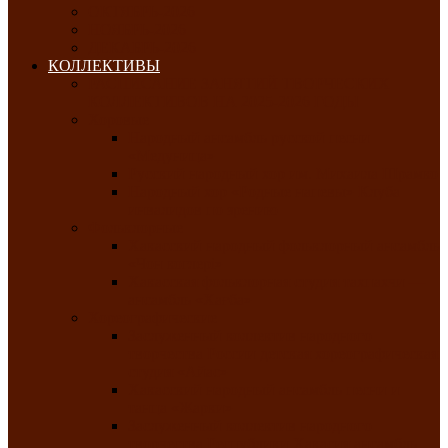
ОКТЯБРЬ-2026
НОЯБРЬ-2026
ДЕКАБРЬ-2026
КОЛЛЕКТИВЫ
РАСПИСАНИЕ ЗАНЯТИЙ ТВОРЧЕСКИХ
КОЛЛЕКТИВОВ НА 2025-2026 ГОДЫ
Хоровые
Народный ансамбль русской песни
«Медуница»
Русский народный хор им. Михаила Шрамко
Народный хор «Родные напевы» Клуба
инвалидов по зрению
Фольклорные
Хакасский народный фольклорный ансамбль
«Чон коглерi»
Хакасская фольклорная студия тахпахчи —
ансамбль «Хағба»
Хореографические
Заслуженный коллектив народного
творчества России детская хореографическая
студия «Айас»
Хакасский народный ансамбль песни и
танца «Жарки»
Заслуженный коллектив народного
творчества Республики Хакасия ансамбль