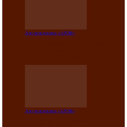
Арт-резиденция «АРОН»
Таланты Хакасии, Тывы и Алтая
представят свою национальную
культуру на фестивале…
Арт-резиденция «АРОН»
Арт-резиденция «АРОН» приглашает