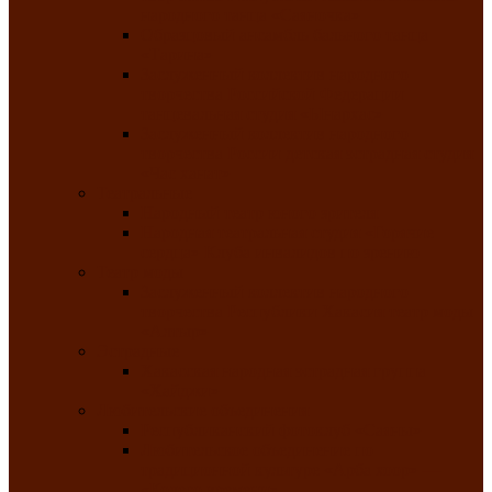
народного танца «Саяночка»
Образцовый ансамбль бального танца
«Тарина»
Заслуженный коллектив народного
творчества Российской Федерации
танцевальная студия «Ынархас»
Заслуженный коллектив народного
творчества России детская эстрадная студия
«Час ханат»
Театральные
Народный театр юного зрителя
Народная театральная студия «Горячие
сердца» Клуба инвалидов по зрению
Театр моды
Заслуженный коллектив народного
творчества Республики Хакасия театр моды
«Алтыр»
Эстрадные
Хакасская народная эстрадная группа
«Хайджи»
Любительские объединения
Республиканский фотоклуб «Саяны»
Любительское объединение по
традиционной культуре «Арба хоор» —
«Колесо времени»