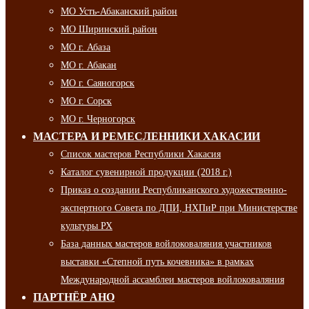
МО Усть-Абаканский район
МО Ширинский район
МО г. Абаза
МО г. Абакан
МО г. Саяногорск
МО г. Сорск
МО г. Черногорск
МАСТЕРА И РЕМЕСЛЕННИКИ ХАКАСИИ
Список мастеров Республики Хакасия
Каталог сувенирной продукции (2018 г.)
Приказ о создании Республиканского художественно-
экспертного Совета по ДПИ, НХПиР при Министерстве
культуры РХ
База данных мастеров войлоковаляния участников
выставки «Степной путь кочевника» в рамках
Международной ассамблеи мастеров войлоковаляния
ПАРТНЁР АНО