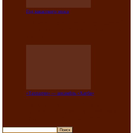
Год хакасского эпоса
В Хакасии состоится конкурс детской
национальной эстрадной песни «Час
ханат»
«Тахпахчи» — ансамбль «Хағба»
Известные тахпахчи Хакасии
приглашают на концерт любителей
традиционного народного тахпаха