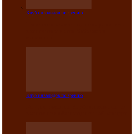
Клуб инвалидов по зрению
На мастер‑классе люди с нарушениями
зрения изготовили бабочек из
синельной…
Клуб инвалидов по зрению
Ко Дню России в Клубе инвалидов по
зрению прошёл праздничный концерт