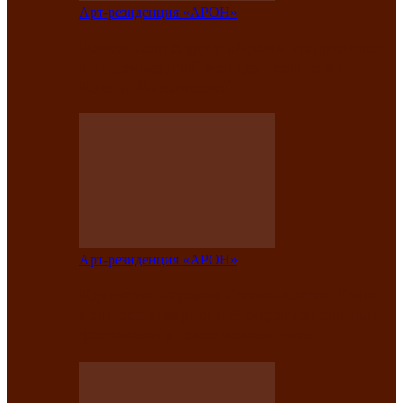
Арт-резиденция «АРОН»
Вокальная студия «Арон» приглашает
на премьерный концерт солистки
Елены Кызласовой
Арт-резиденция «АРОН»
Единство народов Саяно-Алтая: Гала-
концерт завершил Межрегиональный
фестиваль «Голос кочевника»