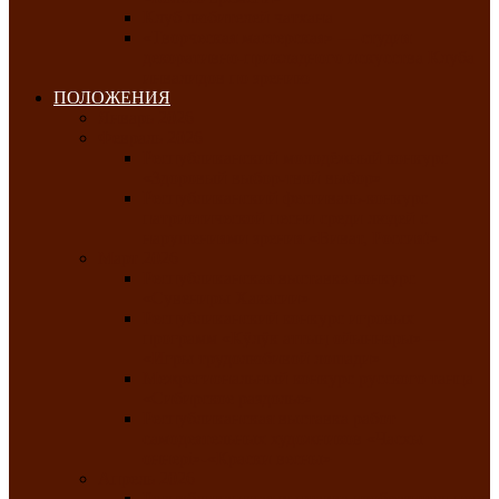
Клуб любителей чатхана
«Творческая мастерская» — студия
декоративно-прикладного искусства Клуба
инвалидов по зрению
ПОЛОЖЕНИЯ
Январь 2026
Февраль 2026
Республиканский молодёжный конкурс
«Здоровый выбор-твой выбор»
Республиканский фестиваль-конкурс
патриотической песни среди людей с
нарушениями зрения «Виват, Россия!»
Март 2026
Республиканская выставка-конкурс
«Сувениры Хакасии»
Республиканский конкурс игровых
программ «Кӱлӱк аттыӊ ойыннары» —
«Игры трудолюбивой лошади»
Межрегиональный конкурс русского танца
«Сибирское раздолье»
Республиканская выставка работ
самодеятельных художников «Часхы
оннерi»-«Краски весны»
Апрель 2026
Республиканская выставка изобразительного