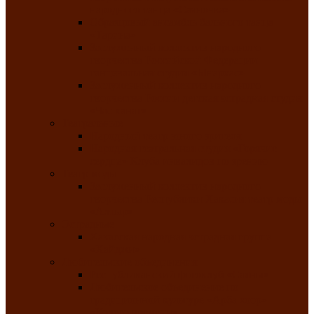
народного танца «Саяночка»
Образцовый ансамбль бального танца
«Тарина»
Заслуженный коллектив народного
творчества Российской Федерации
танцевальная студия «Ынархас»
Заслуженный коллектив народного
творчества России детская эстрадная студия
«Час ханат»
Театральные
Народный театр юного зрителя
Народная театральная студия «Горячие
сердца» Клуба инвалидов по зрению
Театр моды
Заслуженный коллектив народного
творчества Республики Хакасия театр моды
«Алтыр»
Эстрадные
Хакасская народная эстрадная группа
«Хайджи»
Любительские объединения
Республиканский фотоклуб «Саяны»
Любительское объединение по
традиционной культуре «Арба хоор» —
«Колесо времени»