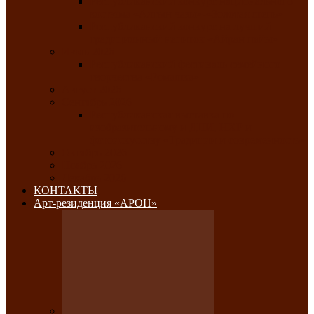
Республиканский конкурс национального
костюма «Алтын чазы»-«Золотая степь»
Республиканский конкурс на лучший
традиционный напиток «Айран пайы»
Июль 2026
Республиканский фестиваль семейного
творчества «Ромашка»
Август 2026
Сентябрь 2026
Республиканская выставка по
изобразительному и ДПИ, НХР и
фотоискусству «Традиции и современность»
Октябрь 2026
Ноябрь 2026
Декабрь 2026
КОНТАКТЫ
Арт-резиденция «АРОН»