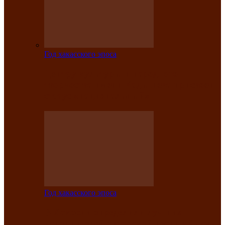
Год хакасского эпоса
Центру культуры и народного
творчества имени Кадышева присвоен
статус «национальный»
Год хакасского эпоса
В Хакасии определили лучших
исполнителей авторской песни «Хысхы