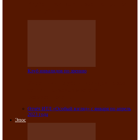
Клубе инвалидов по зрению прошёл 13-
й республиканский…
Клуб инвалидов по зрению
Участники Клуба инвалидов по зрению
заняли призовые места во
Всероссийской…
Отчёт ИТЛ «Особый взгляд» с января по апрель
2023 года
Эпос