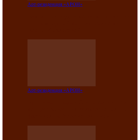
Арт-резиденция «АРОН»
Вокальная студия «Арон» приглашает
на премьерный концерт солистки
Елены Кызласовой
Арт-резиденция «АРОН»
Единство народов Саяно-Алтая: Гала-
концерт завершил Межрегиональный
фестиваль «Голос кочевника»