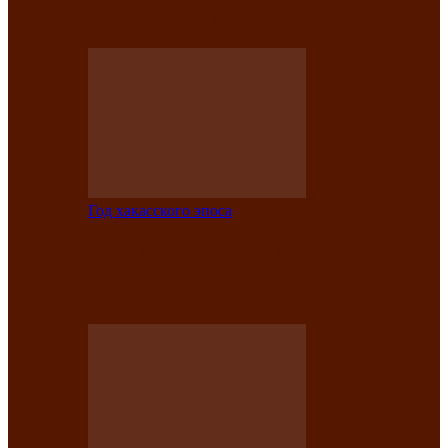
саӊнары-2021»
Год хакасского эпоса
В Центре культуры имени Кадышева
подвели итоги творческого проекта
«Вечера эпосов…