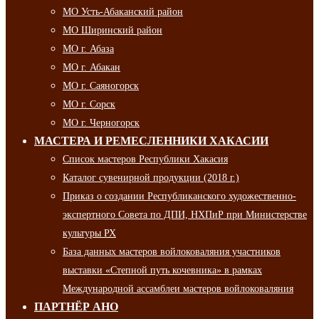
МО Усть-Абаканский район
МО Ширинский район
МО г. Абаза
МО г. Абакан
МО г. Саяногорск
МО г. Сорск
МО г. Черногорск
МАСТЕРА И РЕМЕСЛЕННИКИ ХАКАСИИ
Список мастеров Республики Хакасия
Каталог сувенирной продукции (2018 г.)
Приказ о создании Республиканского художественно-
экспертного Совета по ДПИ, НХПиР при Министерстве
культуры РХ
База данных мастеров войлоковаляния участников
выставки «Степной путь кочевника» в рамках
Международной ассамблеи мастеров войлоковаляния
ПАРТНЁР АНО