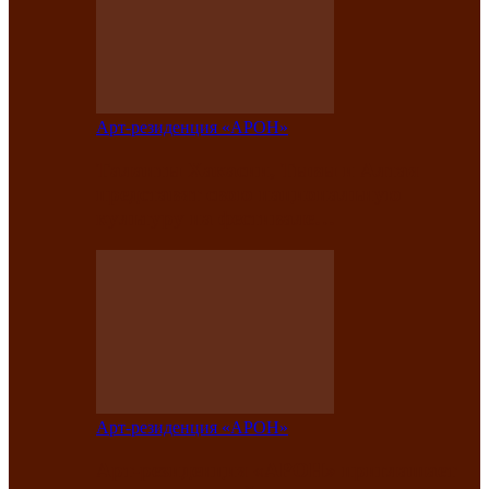
Арт-резиденция «АРОН»
Таланты Хакасии, Тывы и Алтая
представят свою национальную
культуру на фестивале…
Арт-резиденция «АРОН»
Арт-резиденция «АРОН» приглашает