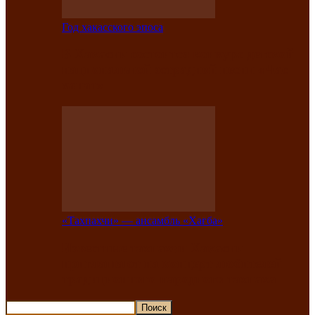
Год хакасского эпоса
В Хакасии состоится конкурс детской
национальной эстрадной песни «Час
ханат»
«Тахпахчи» — ансамбль «Хағба»
Известные тахпахчи Хакасии
приглашают на концерт любителей
традиционного народного тахпаха