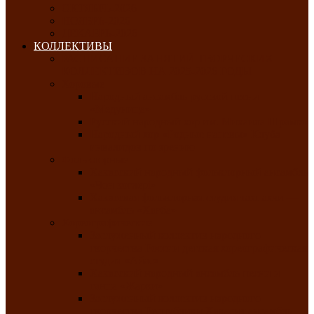
ОКТЯБРЬ-2026
НОЯБРЬ-2026
ДЕКАБРЬ-2026
КОЛЛЕКТИВЫ
РАСПИСАНИЕ ЗАНЯТИЙ ТВОРЧЕСКИХ
КОЛЛЕКТИВОВ НА 2025-2026 ГОДЫ
Хоровые
Народный ансамбль русской песни
«Медуница»
Русский народный хор им. Михаила Шрамко
Народный хор «Родные напевы» Клуба
инвалидов по зрению
Фольклорные
Хакасский народный фольклорный ансамбль
«Чон коглерi»
Хакасская фольклорная студия тахпахчи —
ансамбль «Хағба»
Хореографические
Заслуженный коллектив народного
творчества России детская хореографическая
студия «Айас»
Хакасский народный ансамбль песни и
танца «Жарки»
Заслуженный коллектив народного
творчества Республики Хакасия ансамбль