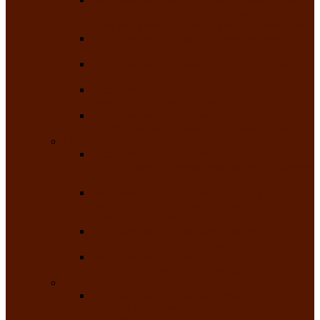
творчества детей ограниченными
возможностями здоровья «Мы всё можем!»
Республиканский фотоконкурс «Салют
Победы»
Республиканский конкурс чтецов «Поэзия
души»
Республиканский конкурс народно-
певческих коллективов «Родные напевы»
Республиканский фестиваль юмора среди
людей с нарушениями зрения «Море смеха»
Май 2026
Республиканский фестиваль творчества
среди людей с нарушениями зрения «Народу
победителю»
Республиканский фестиваль-конкурс
носителей и исполнителей традиционного
музыкального творчества «Айтыс»
Республиканский конкурс героических
сказаний имени С.П. Кадышева
Республиканский конкурс детского
творчества «Вот какое наше детство!»
Июнь 2026
Республиканский конкурс «Чайлаг»-
«Летняя усадьба»