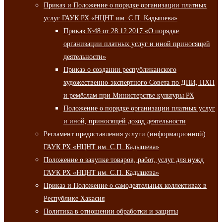
Приказ и Положение о порядке организации платных
услуг ГАУК РХ «НЦНТ им. С.П. Кадышева»
Приказ №48 от 28.12.2017 «О порядке
организации платных услуг и иной приносящей
деятельности»
Приказ о создании республиканского
художественно-экспертного Совета по ДПИ, НХП
и ремёслам при Министерстве культуры РХ
Положение о порядке организации платных услуг
и иной, приносящей доход деятельности
Регламент предоставления услуги (информационной)
ГАУК РХ «НЦНТ им. С.П. Кадышева»
Положение о закупке товаров, работ, услуг для нужд
ГАУК РХ «НЦНТ им. С.П. Кадышева»
Приказ и Положение о самодеятельных коллективах в
Республике Хакасия
Политика в отношении обработки и защиты