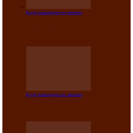
Клуб инвалидов по зрению
На мастер‑классе люди с нарушениями
зрения изготовили бабочек из
синельной…
Клуб инвалидов по зрению
Ко Дню России в Клубе инвалидов по
зрению прошёл праздничный концерт