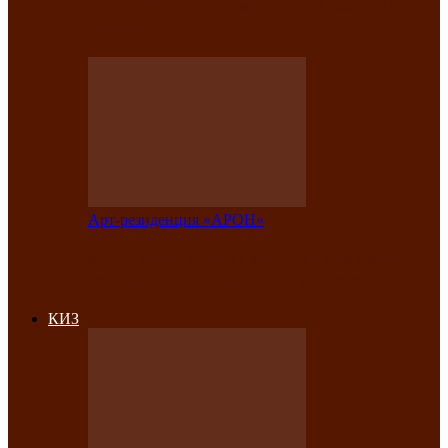
на праздничный концерт в честь Дня
рождения
Арт-резиденция «АРОН»
Фестиваль «Голос кочевника» вновь
объединит народы Саяно-Алтая
КИЗ