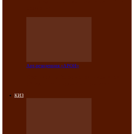
на праздничный концерт в честь Дня
рождения
Арт-резиденция «АРОН»
Фестиваль «Голос кочевника» вновь
объединит народы Саяно-Алтая
КИЗ