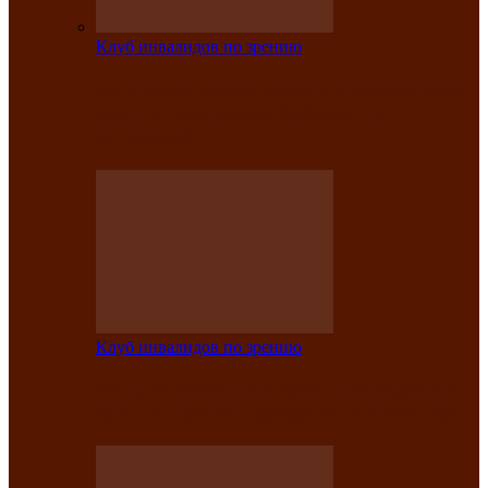
Клуб инвалидов по зрению
На мастер‑классе люди с нарушениями
зрения изготовили бабочек из
синельной…
Клуб инвалидов по зрению
Ко Дню России в Клубе инвалидов по
зрению прошёл праздничный концерт