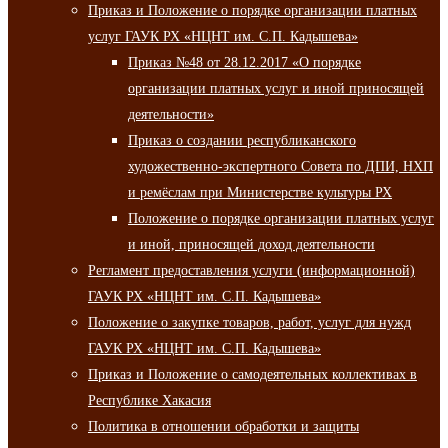
Приказ и Положение о порядке организации платных
услуг ГАУК РХ «НЦНТ им. С.П. Кадышева»
Приказ №48 от 28.12.2017 «О порядке
организации платных услуг и иной приносящей
деятельности»
Приказ о создании республиканского
художественно-экспертного Совета по ДПИ, НХП
и ремёслам при Министерстве культуры РХ
Положение о порядке организации платных услуг
и иной, приносящей доход деятельности
Регламент предоставления услуги (информационной)
ГАУК РХ «НЦНТ им. С.П. Кадышева»
Положение о закупке товаров, работ, услуг для нужд
ГАУК РХ «НЦНТ им. С.П. Кадышева»
Приказ и Положение о самодеятельных коллективах в
Республике Хакасия
Политика в отношении обработки и защиты