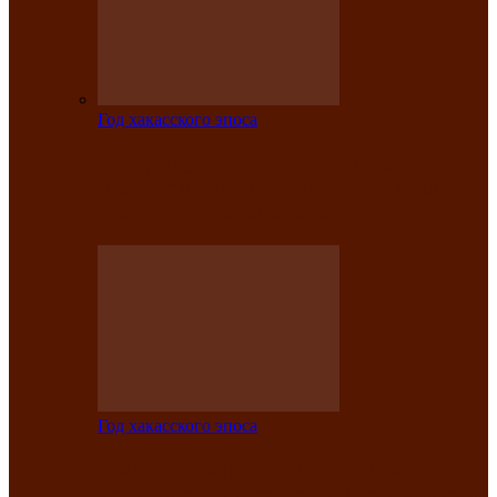
Год хакасского эпоса
Центру культуры и народного
творчества имени Кадышева присвоен
статус «национальный»
Год хакасского эпоса
В Хакасии определили лучших
исполнителей авторской песни «Хысхы