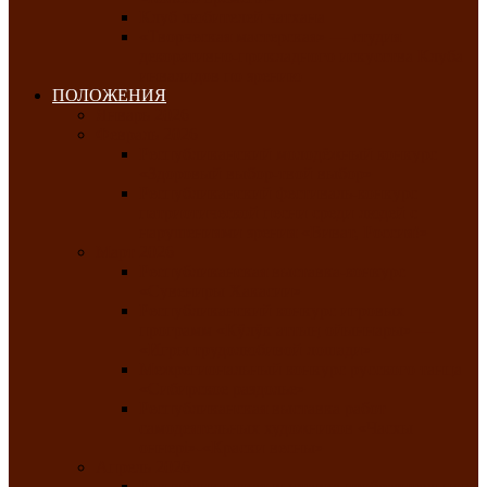
Клуб любителей чатхана
«Творческая мастерская» — студия
декоративно-прикладного искусства Клуба
инвалидов по зрению
ПОЛОЖЕНИЯ
Январь 2026
Февраль 2026
Республиканский молодёжный конкурс
«Здоровый выбор-твой выбор»
Республиканский фестиваль-конкурс
патриотической песни среди людей с
нарушениями зрения «Виват, Россия!»
Март 2026
Республиканская выставка-конкурс
«Сувениры Хакасии»
Республиканский конкурс игровых
программ «Кӱлӱк аттыӊ ойыннары» —
«Игры трудолюбивой лошади»
Межрегиональный конкурс русского танца
«Сибирское раздолье»
Республиканская выставка работ
самодеятельных художников «Часхы
оннерi»-«Краски весны»
Апрель 2026
Республиканская выставка изобразительного