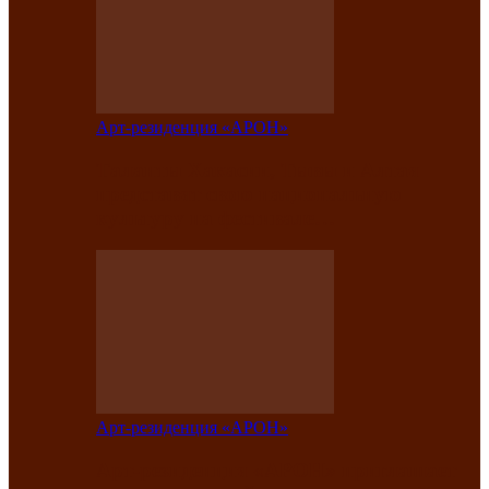
Арт-резиденция «АРОН»
Таланты Хакасии, Тывы и Алтая
представят свою национальную
культуру на фестивале…
Арт-резиденция «АРОН»
Арт-резиденция «АРОН» приглашает