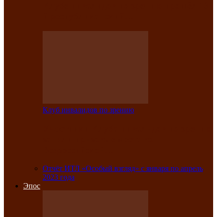
Клубе инвалидов по зрению прошёл 13-
й республиканский…
Клуб инвалидов по зрению
Участники Клуба инвалидов по зрению
заняли призовые места во
Всероссийской…
Отчёт ИТЛ «Особый взгляд» с января по апрель
2023 года
Эпос