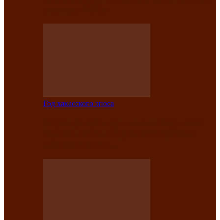
саӊнары-2021»
Год хакасского эпоса
В Центре культуры имени Кадышева
подвели итоги творческого проекта
«Вечера эпосов…