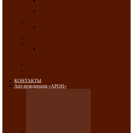
Республиканский конкурс национального
костюма «Алтын чазы»-«Золотая степь»
Республиканский конкурс на лучший
традиционный напиток «Айран пайы»
Июль 2026
Республиканский фестиваль семейного
творчества «Ромашка»
Август 2026
Сентябрь 2026
Республиканская выставка по
изобразительному и ДПИ, НХР и
фотоискусству «Традиции и современность»
Октябрь 2026
Ноябрь 2026
Декабрь 2026
КОНТАКТЫ
Арт-резиденция «АРОН»