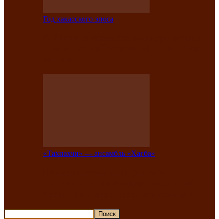
Год хакасского эпоса
В Хакасии состоится конкурс детской
национальной эстрадной песни «Час
ханат»
«Тахпахчи» — ансамбль «Хағба»
Известные тахпахчи Хакасии
приглашают на концерт любителей
традиционного народного тахпаха