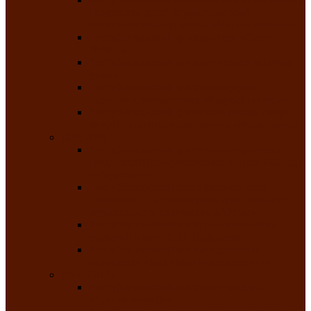
творчества детей ограниченными
возможностями здоровья «Мы всё можем!»
Республиканский фотоконкурс «Салют
Победы»
Республиканский конкурс чтецов «Поэзия
души»
Республиканский конкурс народно-
певческих коллективов «Родные напевы»
Республиканский фестиваль юмора среди
людей с нарушениями зрения «Море смеха»
Май 2026
Республиканский фестиваль творчества
среди людей с нарушениями зрения «Народу
победителю»
Республиканский фестиваль-конкурс
носителей и исполнителей традиционного
музыкального творчества «Айтыс»
Республиканский конкурс героических
сказаний имени С.П. Кадышева
Республиканский конкурс детского
творчества «Вот какое наше детство!»
Июнь 2026
Республиканский конкурс «Чайлаг»-
«Летняя усадьба»