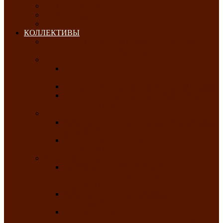
ОКТЯБРЬ-2026
НОЯБРЬ-2026
ДЕКАБРЬ-2026
КОЛЛЕКТИВЫ
РАСПИСАНИЕ ЗАНЯТИЙ ТВОРЧЕСКИХ
КОЛЛЕКТИВОВ НА 2025-2026 ГОДЫ
Хоровые
Народный ансамбль русской песни
«Медуница»
Русский народный хор им. Михаила Шрамко
Народный хор «Родные напевы» Клуба
инвалидов по зрению
Фольклорные
Хакасский народный фольклорный ансамбль
«Чон коглерi»
Хакасская фольклорная студия тахпахчи —
ансамбль «Хағба»
Хореографические
Заслуженный коллектив народного
творчества России детская хореографическая
студия «Айас»
Хакасский народный ансамбль песни и
танца «Жарки»
Заслуженный коллектив народного
творчества Республики Хакасия ансамбль