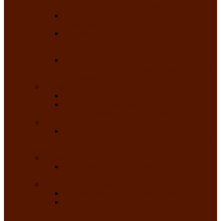
народного танца «Саяночка»
Образцовый ансамбль бального танца
«Тарина»
Заслуженный коллектив народного
творчества Российской Федерации
танцевальная студия «Ынархас»
Заслуженный коллектив народного
творчества России детская эстрадная студия
«Час ханат»
Театральные
Народный театр юного зрителя
Народная театральная студия «Горячие
сердца» Клуба инвалидов по зрению
Театр моды
Заслуженный коллектив народного
творчества Республики Хакасия театр моды
«Алтыр»
Эстрадные
Хакасская народная эстрадная группа
«Хайджи»
Любительские объединения
Республиканский фотоклуб «Саяны»
Любительское объединение по
традиционной культуре «Арба хоор» —
«Колесо времени»