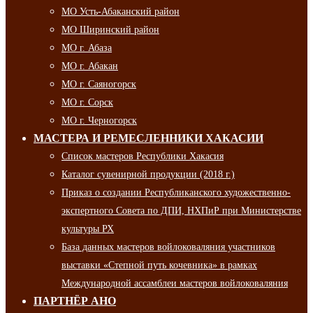
МО Усть-Абаканский район
МО Ширинский район
МО г. Абаза
МО г. Абакан
МО г. Саяногорск
МО г. Сорск
МО г. Черногорск
МАСТЕРА И РЕМЕСЛЕННИКИ ХАКАСИИ
Список мастеров Республики Хакасия
Каталог сувенирной продукции (2018 г.)
Приказ о создании Республиканского художественно-
экспертного Совета по ДПИ, НХПиР при Министерстве
культуры РХ
База данных мастеров войлоковаляния участников
выставки «Степной путь кочевника» в рамках
Международной ассамблеи мастеров войлоковаляния
ПАРТНЁР АНО