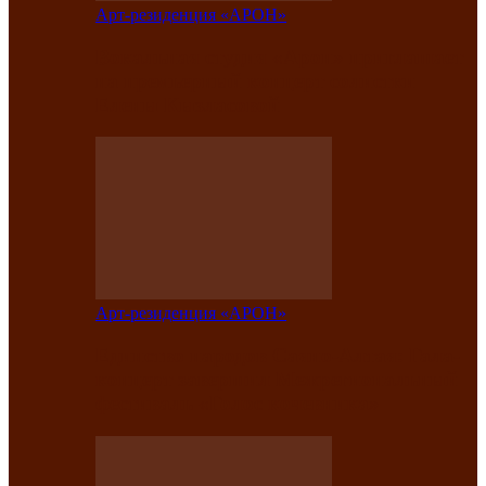
Арт-резиденция «АРОН»
Вокальная студия «Арон» приглашает
на премьерный концерт солистки
Елены Кызласовой
Арт-резиденция «АРОН»
Единство народов Саяно-Алтая: Гала-
концерт завершил Межрегиональный
фестиваль «Голос кочевника»